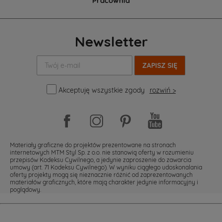
Pracownia
Newsletter
Twój
e-
mail:
Akceptuję wszystkie zgody
rozwiń >
Materiały graficzne do projektów prezentowane na stronach
internetowych MTM Styl Sp. z o.o. nie stanowią oferty w rozumieniu
przepisów Kodeksu Cywilnego, a jedynie zaproszenie do zawarcia
umowy (art. 71 Kodeksu Cywilnego). W wyniku ciągłego udoskonalania
oferty projekty mogą się nieznacznie różnić od zaprezentowanych
materiałów graficznych, które mają charakter jedynie informacyjny i
poglądowy.