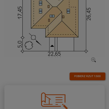
POBIERZ RZUT
1:500