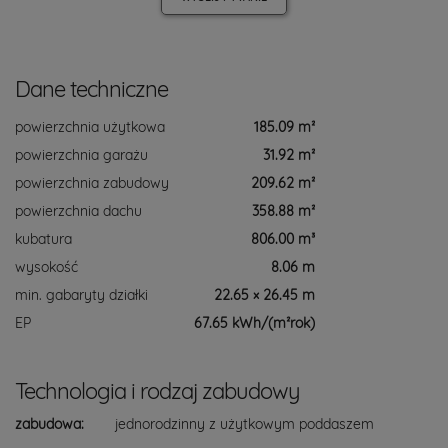
Dane techniczne
powierzchnia użytkowa
185.09 m²
powierzchnia garażu
31.92 m²
powierzchnia zabudowy
209.62 m²
powierzchnia dachu
358.88 m²
kubatura
806.00 m³
wysokość
8.06 m
min. gabaryty działki
22.65 × 26.45 m
EP
67.65 kWh/(m²rok)
Technologia i rodzaj zabudowy
zabudowa:
jednorodzinny z użytkowym poddaszem