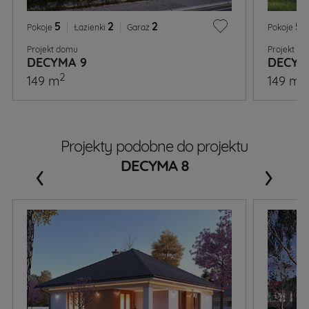
5
|
2
|
2
5
|
Pokoje
Łazienki
Garaż
Pokoje
Projekt domu
Projekt d
DECYMA 9
DECYM
2
2
149 m
149 m
Projekty podobne do projektu
‹
›
DECYMA 8