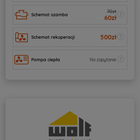
70zł
Schemat szamba
60
zł
500
zł
Schemat rekuperacji
Pompa ciepła
Na zapytanie