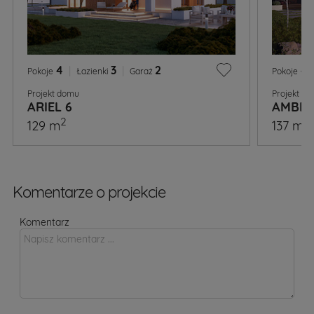
4
|
3
|
2
4
Pokoje
Łazienki
Garaż
Pokoje
Projekt domu
Projekt d
ARIEL 6
AMBRO
2
2
129 m
137 m
Komentarze o projekcie
Komentarz