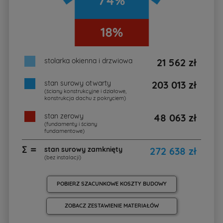
74%
18%
stolarka okienna i drzwiowa
21 562 zł
stan surowy otwarty
203 013 zł
(ściany konstrukcyjne i działowe,
konstrukcja dachu z pokryciem)
stan zerowy
48 063 zł
(fundamenty i ściany
fundamentowe)
∑ =
stan surowy zamknięty
272 638 zł
(bez instalacji)
POBIERZ SZACUNKOWE KOSZTY BUDOWY
ZOBACZ ZESTAWIENIE MATERIAŁÓW