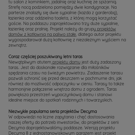
tu salon z kominkiem, jadalnię oraz kuchnię ze spiżarnią.
Strefę nocą podzielono pomiędzy dwie kondygnacje. Na
parterze znalazły się dwie sypialnie (każda z garderobą),
łazienka oraz oddzielna toaleta, z której mogą korzystać
goście. Na poddaszu zaprojektowano trzy duże sypialnie,
łazienkę oraz pralnię. Projekt należy do grupy
projektów
domów z kotłownią na paliwo stałe
, dlatego autor projektu
wygospodarował dużą kotłownię z niezależnym wyjściem na
zewnątrz.
Coraz częściej poszukiwany letni taras
Niewątpliwym atutem
projektu domu
jest duży zadaszony
taras. Jest do doskonałe rozwiązanie dla miłośników
spędzania czasu na świeżym powietrzu. Zadaszenie tarasu
pozwali schronić się przed deszczem w pochmurne dni, jak
również da możliwość odpoczynku w cieniu. Tarasy to także
harmonijnie połączenie wnętrza domu z ogrodem. Taras
powiększa przestrzeń wypoczynkową domu i stanowi
idealne miejsce do spotkań rodzinnych i towarzyskich.
Niezwykle popularna seria projektów Decyma
W odpowiedzi na liczne zapytania i chęć dostosowania
naszej oferty do potrzeb inwestorów, do projektów z serii
Decyma doprojektowaliśmy poddasze. Wersją projektu
Decyma 8 z jednostanowiskowym garażem jest
projekt