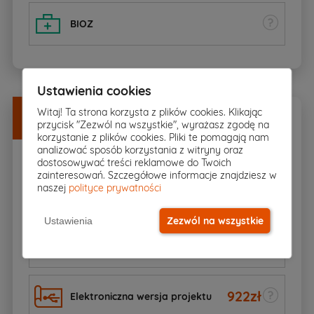
BIOZ
Ustawienia cookies
Dodatki
w
DOBREJ CENIE
Witaj! Ta strona korzysta z plików cookies. Klikając
przycisk "Zezwól na wszystkie", wyrażasz zgodę na
Zamów razem z projektem
korzystanie z plików cookies. Pliki te pomagają nam
analizować sposób korzystania z witryny oraz
dostosowywać treści reklamowe do Twoich
zainteresowań. Szczegółowe informacje znajdziesz w
650zł
naszej
polityce prywatności
Kosztorys budowlany
450
zł
Zezwól na wszystkie
Ustawienia
Dodatkowy egzemplarz
1845
zł
projektu
922
zł
Elektroniczna wersja projektu