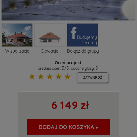
Budujemy
Decymy
Wizualizacje
Elewacje
Dołącz do grupy
Oceń projekt
5
/
5
,
5
średnia ocen:
oddane głosy:
☆
☆
☆
☆
☆
ZATWIERDŹ
6 149 zł
DODAJ DO KOSZYKA ▸