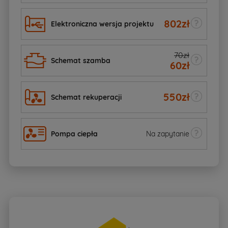
802
zł
Elektroniczna wersja projektu
70zł
Schemat szamba
60
zł
550
zł
Schemat rekuperacji
Pompa ciepła
Na zapytanie