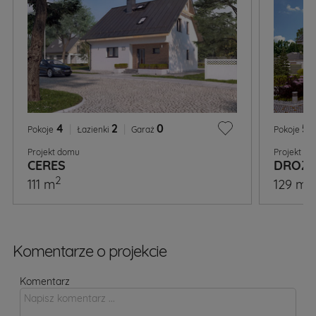
4
|
2
|
0
5
|
Pokoje
Łazienki
Garaż
Pokoje
Projekt domu
Projekt d
CERES
DROZ
2
2
111 m
129 m
Komentarze o projekcie
Komentarz