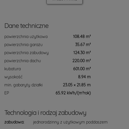
Dane techniczne
powierzchnia użytkowa
108.48 m²
powierzchnia garażu
35.67 m²
powierzchnia zabudowy
124.30 m²
powierzchnia dachu
220.00 m²
kubatura
601.00 m³
wysokość
8.94 m
min. gabaryty działki
23.05 × 21.85 m
EP
65.92 kWh/(m²rok)
Technologia i rodzaj zabudowy
zabudowa:
jednorodzinny z użytkowym poddaszem