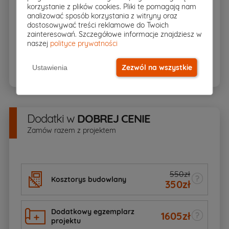
korzystanie z plików cookies. Pliki te pomagają nam
analizować sposób korzystania z witryny oraz
Pakiet kotłownia na paliwo stałe
dostosowywać treści reklamowe do Twoich
zainteresowań. Szczegółowe informacje znajdziesz w
naszej
polityce prywatności
BIOZ
Zezwól na wszystkie
Ustawienia
Dodatki
w
DOBREJ CENIE
Zamów razem z projektem
550zł
Kosztorys budowlany
350
zł
Dodatkowy egzemplarz
1605
zł
projektu