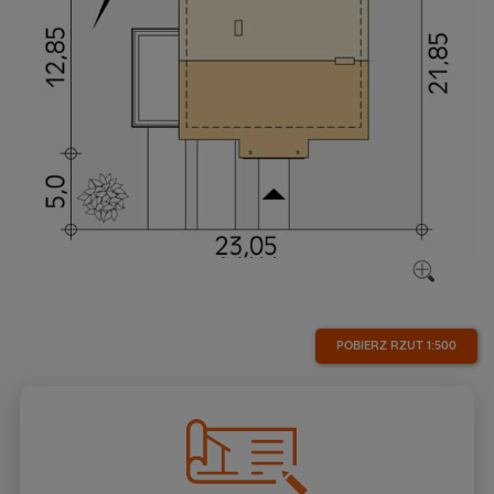
POBIERZ RZUT
1:500