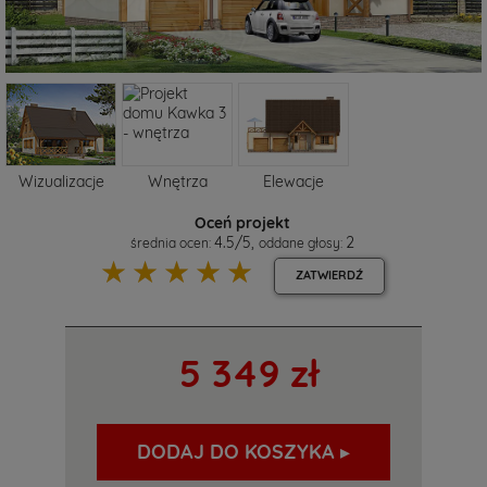
Wizualizacje
Wnętrza
Elewacje
Oceń projekt
4.5
/
5
,
2
średnia ocen:
oddane głosy:
☆
☆
☆
☆
☆
ZATWIERDŹ
5 349 zł
DODAJ DO KOSZYKA ▸