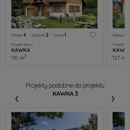
4
|
2
|
1
5
|
Pokoje
Łazienki
Garaż
Pokoje
Projekt domu
Projekt d
KAWKA
KAWKA
2
2
110 m
127 m
Projekty podobne do projektu
‹
›
KAWKA 3