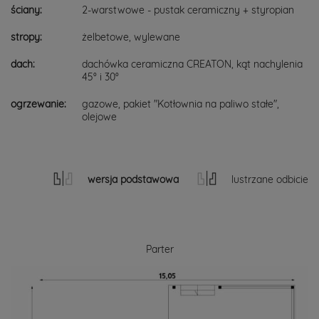
ściany:
2-warstwowe - pustak ceramiczny + styropian
stropy:
żelbetowe, wylewane
dach:
dachówka ceramiczna CREATON, kąt nachylenia
45° i 30°
ogrzewanie:
gazowe, pakiet "Kotłownia na paliwo stałe",
olejowe
wersja podstawowa
lustrzane odbicie
Parter