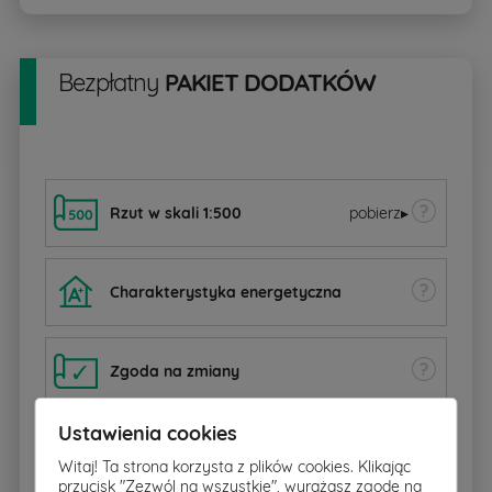
Bezpłatny
PAKIET DODATKÓW
Rzut w skali 1:500
pobierz
▸
Charakterystyka energetyczna
Zgoda na zmiany
Ustawienia cookies
Dziennik budowy
Witaj! Ta strona korzysta z plików cookies. Klikając
przycisk "Zezwól na wszystkie", wyrażasz zgodę na