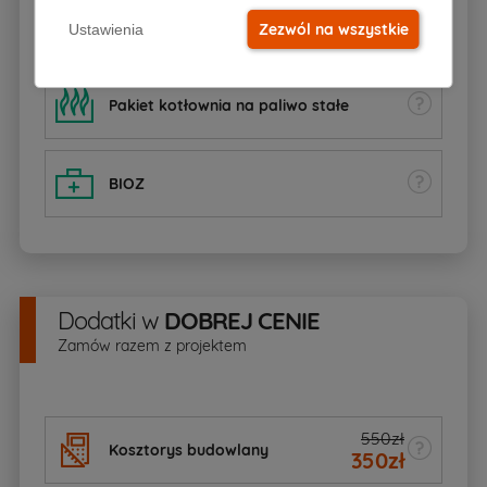
Dziennik budowy
Zezwól na wszystkie
Ustawienia
Pakiet kotłownia na paliwo stałe
BIOZ
Dodatki
w
DOBREJ CENIE
Zamów razem z projektem
550zł
Kosztorys budowlany
350
zł