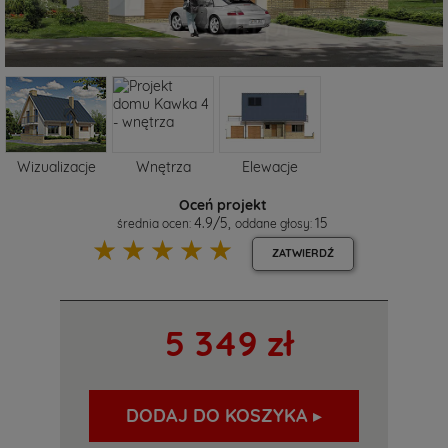
Wizualizacje
Wnętrza
Elewacje
Oceń projekt
4.9
/
5
,
15
średnia ocen:
oddane głosy:
☆
☆
☆
☆
☆
ZATWIERDŹ
5 349 zł
DODAJ DO KOSZYKA ▸