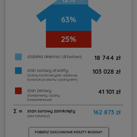
63%
25%
stolarka okienna i drzwiowa
18 744 zł
stan surowy otwarty
103 028 zł
(ściany konstrukcyjne i działowe,
konstrukcja dachu z pokryciem)
stan zerowy
41 101 zł
(fundamenty i ściany
fundamentowe)
∑ =
stan surowy zamknięty
162 873 zł
(bez instalacji)
POBIERZ SZACUNKOWE KOSZTY BUDOWY