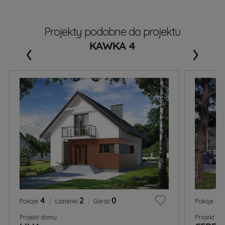
Projekty podobne do projektu
‹
›
KAWKA 4
4
|
2
|
0
4
Pokoje
Łazienki
Garaż
Pokoje
Projekt domu
Projekt d