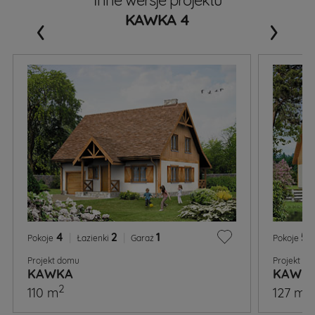
‹
›
KAWKA 4
4
|
2
|
1
5
|
Pokoje
Łazienki
Garaż
Pokoje
Projekt domu
Projekt d
KAWKA
KAWKA
2
2
110 m
127 m