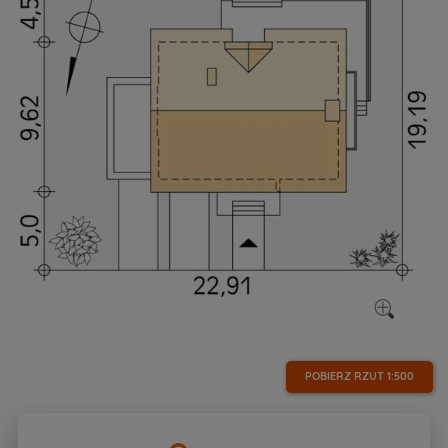
POBIERZ RZUT
1:500