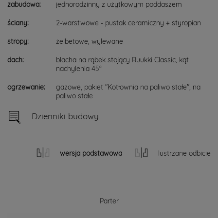
zabudowa:
jednorodzinny z użytkowym poddaszem
ściany:
2-warstwowe - pustak ceramiczny + styropian
stropy:
żelbetowe, wylewane
dach:
blacha na rąbek stojący Ruukki Classic, kąt
nachylenia 45°
ogrzewanie:
gazowe, pakiet "Kotłownia na paliwo stałe", na
paliwo stałe
Dzienniki budowy
wersja podstawowa
lustrzane odbicie
Parter