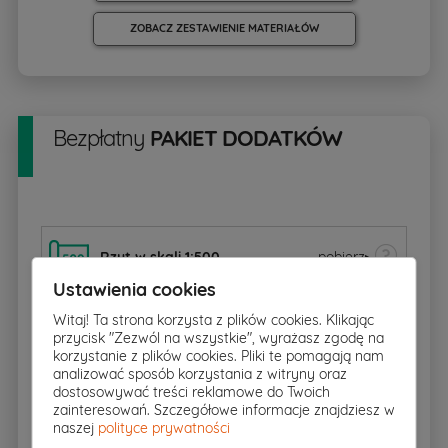
ZOBACZ ZESTAWIENIE MATERIAŁÓW
Bezpłatny
PAKIET DODATKÓW
Rzut w skali 1:500
pobierz
▸
Ustawienia cookies
Witaj! Ta strona korzysta z plików cookies. Klikając
Charakterystyka energetyczna
przycisk "Zezwól na wszystkie", wyrażasz zgodę na
korzystanie z plików cookies. Pliki te pomagają nam
analizować sposób korzystania z witryny oraz
dostosowywać treści reklamowe do Twoich
Zgoda na zmiany
zainteresowań. Szczegółowe informacje znajdziesz w
naszej
polityce prywatności