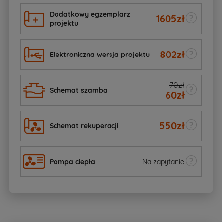
Dodatkowy egzemplarz
1605
zł
projektu
802
zł
Elektroniczna wersja projektu
70zł
Schemat szamba
60
zł
550
zł
Schemat rekuperacji
Pompa ciepła
Na zapytanie