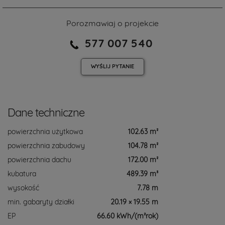
Porozmawiaj o projekcie
577 007 540
WYŚLIJ
PYTANIE
Dane techniczne
powierzchnia użytkowa
102.63 m²
powierzchnia zabudowy
104.78 m²
powierzchnia dachu
172.00 m²
kubatura
489.39 m³
wysokość
7.78 m
min. gabaryty działki
20.19 × 19.55 m
EP
66.60 kWh/(m²rok)