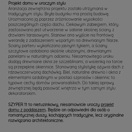
Projekt domu w uroczym stylu
Aranżacja zewnętrzna projektu została utrzymana w
tradycyjnym stylu. Bryła budynku ma prostą budowę.
Urozmaicono ją poprzez zróżnicowanie wysokości
poszczególnych części dachu. Ciekawym zabiegiem, który
zastosowano jest utworzenie w salonie skośnej ściany z
drzwiami tarasowymi. Stanowi ona wyjście na frontową
werandę z zadaszeniem wspartym na drewnianym filarze.
Ściany parteru wykończono jasnym tykiem, a ściany
szczytowe ozdobiono skośnie ułożonymi, drewnianymi
panelami w naturalnym odcieniu. Niesamowitego uroku
dodają drewniane okna ze szczeblinami, a wisienką na torcie
są przepiękne okiennice. Stonowaną stylistykę ożywia dach z
rdzawoczerwoną dachówką. Biel, naturalne drewno i okna z
elementami ozdobnymi w postaci szprosów i okiennic to
typowe cechy domów prowansalskich. Do takiej oprawy
zewnętrznej będą pasować wnętrza w tym samym stylu
dekoratorskim.
SZYPER 11 to nietuzinkowy, niesamowicie uroczy
projekt
domu z poddaszem
. Będzie on odpowiedni dla osób o
romantycznej duszy, kochających tradycyjne, lecz oryginalne
rozwiązania architektoniczne.