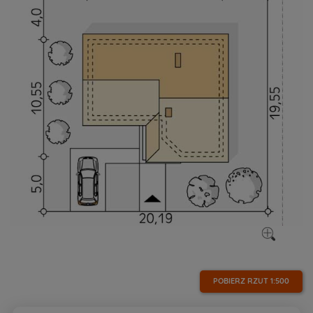
POBIERZ RZUT
1:500