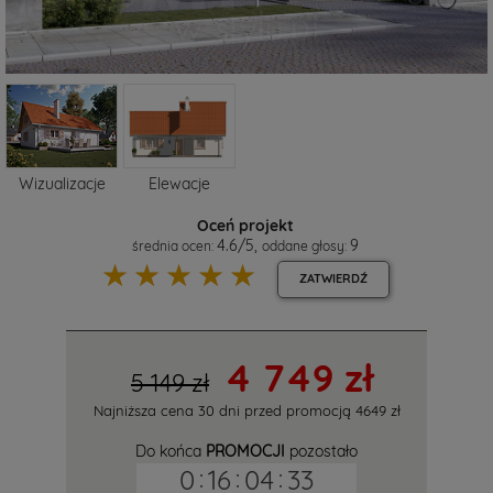
Wizualizacje
Elewacje
Oceń projekt
4.6
/
5
,
9
średnia ocen:
oddane głosy:
☆
☆
☆
☆
☆
ZATWIERDŹ
4 749 zł
5 149 zł
Najniższa cena 30 dni przed promocją
4649 zł
Do końca
PROMOCJI
pozostało
0
:
16
:
04
:
32