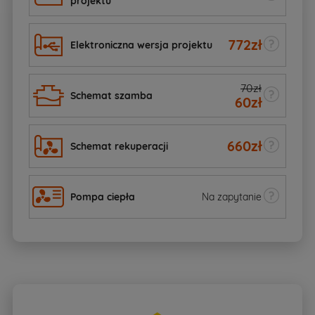
projektu
772
zł
Elektroniczna wersja projektu
70zł
Schemat szamba
60
zł
660
zł
Schemat rekuperacji
Pompa ciepła
Na zapytanie