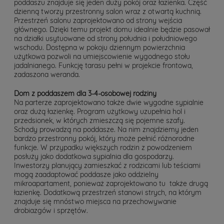
poddaszu znajduje się jeden duży pokój oraz łazienka. Część
dzienną tworzy przestronny salon wraz z otwartą kuchnią.
Przestrzeń salonu zaprojektowano od strony wejścia
głównego. Dzięki temu projekt domu idealnie będzie pasował
na działki usytuowane od strony południa i południowego
wschodu. Dostępna w pokoju dziennym powierzchnia
użytkowa pozwoli na umiejscowienie wygodnego stołu
jadalnianego. Funkcję tarasu pełni w projekcie frontowa,
zadaszona weranda.
Dom z poddaszem dla 3-4-osobowej rodziny
Na parterze zaprojektowano także dwie wygodne sypialnie
oraz dużą łazienkę. Program użytkowy uzupełnia hol i
przedsionek, w których zmieszczą się pojemne szafy.
Schody prowadzą na poddasze. Na nim znajdziemy jeden
bardzo przestronny pokój, który może pełnić różnorodne
funkcje. W przypadku większych rodzin z powodzeniem
posłuży jako dodatkowa sypialnia dla gospodarzy.
Inwestorzy planujący zamieszkać z rodzicami lub teściami
mogą zaadaptować poddasze jako oddzielny
mikroapartament, ponieważ zaprojektowano tu także drugą
łazienkę. Dodatkową przestrzeń stanowi strych, na którym
znajduje się mnóstwo miejsca na przechowywanie
drobiazgów i sprzętów.