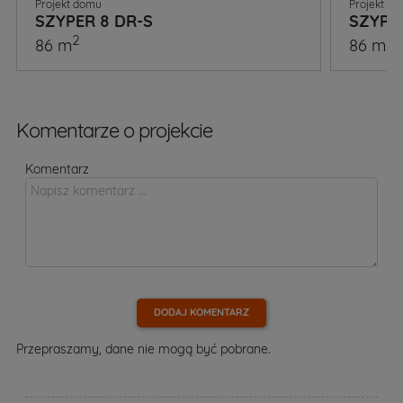
Projekt domu
Projekt d
SZYPER 8 DR-S
SZYPE
2
2
86 m
86 m
Komentarze o projekcie
Komentarz
DODAJ KOMENTARZ
Przepraszamy, dane nie mogą być pobrane.