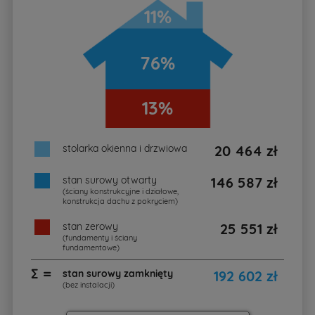
11%
76%
13%
stolarka okienna i drzwiowa
20 464 zł
stan surowy otwarty
146 587 zł
(ściany konstrukcyjne i działowe,
konstrukcja dachu z pokryciem)
stan zerowy
25 551 zł
(fundamenty i ściany
fundamentowe)
∑ =
stan surowy zamknięty
192 602 zł
(bez instalacji)