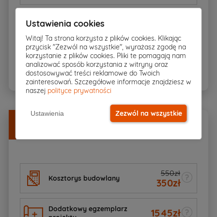
Ustawienia cookies
Dziennik budowy
Witaj! Ta strona korzysta z plików cookies. Klikając
przycisk "Zezwól na wszystkie", wyrażasz zgodę na
korzystanie z plików cookies. Pliki te pomagają nam
BIOZ
analizować sposób korzystania z witryny oraz
dostosowywać treści reklamowe do Twoich
zainteresowań. Szczegółowe informacje znajdziesz w
naszej
polityce prywatności
Zezwól na wszystkie
Ustawienia
Dodatki
w
DOBREJ CENIE
Zamów razem z projektem
550zł
Kosztorys budowlany
350
zł
Dodatkowy egzemplarz
1545
zł