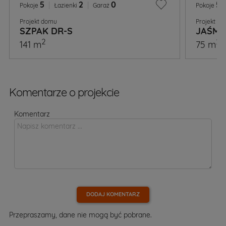
5
|
2
|
0
5
|
Pokoje
Łazienki
Garaż
Pokoje
Projekt domu
Projekt d
SZPAK DR-S
JAŚMI
2
2
141 m
75 m
Komentarze o projekcie
Komentarz
DODAJ KOMENTARZ
Przepraszamy, dane nie mogą być pobrane.