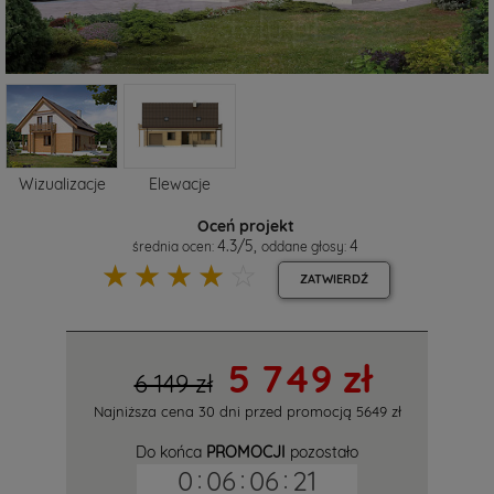
Wizualizacje
Elewacje
Oceń projekt
4.3
/
5
,
4
średnia ocen:
oddane głosy:
☆
☆
☆
☆
☆
ZATWIERDŹ
5 749 zł
6 149 zł
Najniższa cena 30 dni przed promocją
5649 zł
Do końca
PROMOCJI
pozostało
0
:
06
:
06
:
21