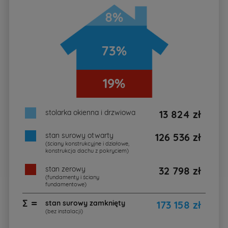
8%
73%
19%
stolarka okienna i drzwiowa
13 824 zł
stan surowy otwarty
126 536 zł
(ściany konstrukcyjne i działowe,
konstrukcja dachu z pokryciem)
stan zerowy
32 798 zł
(fundamenty i ściany
fundamentowe)
∑ =
stan surowy zamknięty
173 158 zł
(bez instalacji)