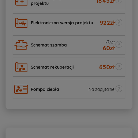
1845
zł
projektu
922
zł
Elektroniczna wersja projektu
70zł
Schemat szamba
60
zł
650
zł
Schemat rekuperacji
Pompa ciepła
Na zapytanie