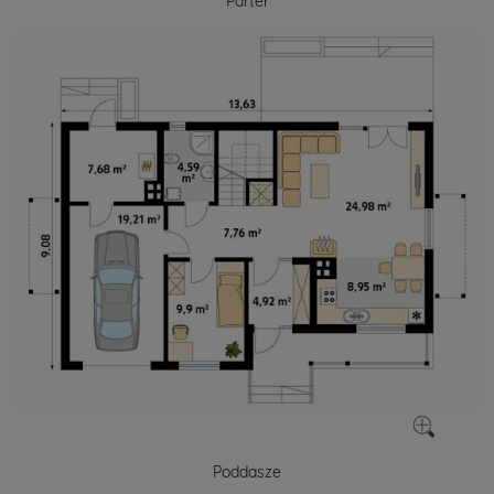
Parter
Poddasze