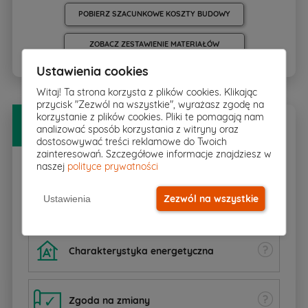
POBIERZ SZACUNKOWE KOSZTY BUDOWY
ZOBACZ ZESTAWIENIE MATERIAŁÓW
Ustawienia cookies
Witaj! Ta strona korzysta z plików cookies. Klikając
przycisk "Zezwól na wszystkie", wyrażasz zgodę na
Bezpłatny
PAKIET DODATKÓW
korzystanie z plików cookies. Pliki te pomagają nam
analizować sposób korzystania z witryny oraz
dostosowywać treści reklamowe do Twoich
zainteresowań. Szczegółowe informacje znajdziesz w
naszej
polityce prywatności
Zezwól na wszystkie
Ustawienia
Rzut w skali 1:500
pobierz
▸
Charakterystyka energetyczna
Zgoda na zmiany