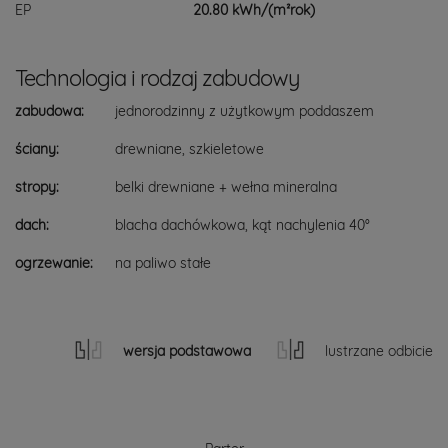
EP
20.80 kWh/(m²rok)
Technologia i rodzaj zabudowy
zabudowa:
jednorodzinny z użytkowym poddaszem
ściany:
drewniane, szkieletowe
stropy:
belki drewniane + wełna mineralna
dach:
blacha dachówkowa, kąt nachylenia 40°
ogrzewanie:
na paliwo stałe
wersja podstawowa
lustrzane odbicie