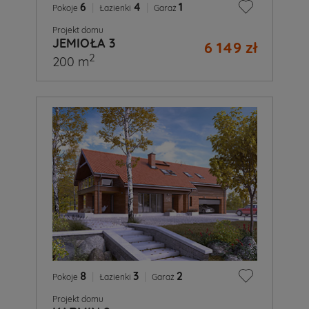
6
|
4
|
1
Pokoje
Łazienki
Garaż
Projekt domu
JEMIOŁA 3
6 149 zł
2
200 m
8
|
3
|
2
Pokoje
Łazienki
Garaż
Projekt domu