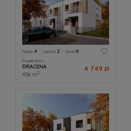
4
|
2
|
0
Pokoje
Łazienki
Garaż
Projekt domu
DRACENA
4 749 zł
2
436 m