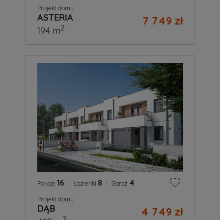
Projekt domu
ASTERIA
7 749 zł
2
194 m
16
|
8
|
4
Pokoje
Łazienki
Garaż
Projekt domu
DĄB
4 749 zł
2