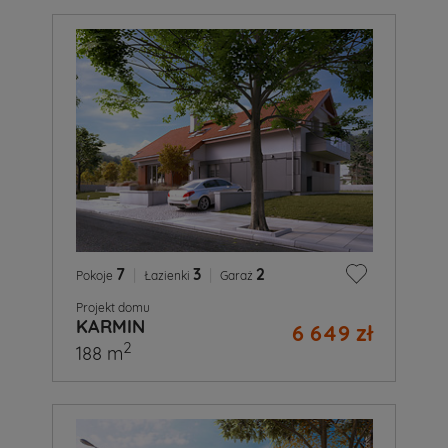
7
|
3
|
2
Pokoje
Łazienki
Garaż
Projekt domu
KARMIN
6 649 zł
2
188 m