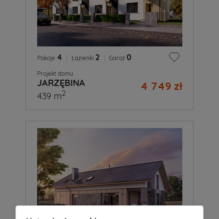
4
|
2
|
0
Pokoje
Łazienki
Garaż
Projekt domu
JARZĘBINA
4 749 zł
2
439 m