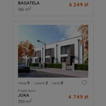
BAGATELA
6 249 zł
2
186 m
5
|
2
|
0
Pokoje
Łazienki
Garaż
Projekt domu
JUKA
4 749 zł
2
359 m