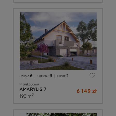
6
|
3
|
2
Pokoje
Łazienki
Garaż
Projekt domu
AMARYLIS 7
6 149 zł
2
193 m