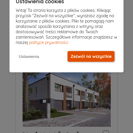
Ustawienia cookies
Witaj! Ta strona korzysta z plików cookies. Klikając
przycisk "Zezwól na wszystkie", wyrażasz zgodę na
5
|
3
|
1
Pokoje
Łazienki
Garaż
korzystanie z plików cookies. Pliki te pomagają nam
analizować sposób korzystania z witryny oraz
Projekt domu
dostosowywać treści reklamowe do Twoich
SŁONECZNY
6 649 zł
zainteresowań. Szczegółowe informacje znajdziesz w
2
184 m
naszej
polityce prywatności
Zezwól na wszystkie
Ustawienia