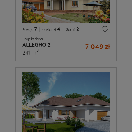
7
|
4
|
2
Pokoje
Łazienki
Garaż
Projekt domu
ALLEGRO 2
7 049 zł
2
241 m