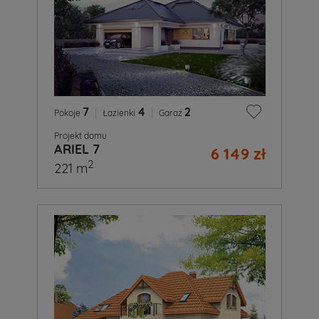
7
|
4
|
2
Pokoje
Łazienki
Garaż
Projekt domu
ARIEL 7
6 149 zł
2
221 m