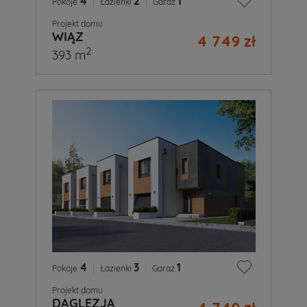
4
|
2
|
1
Pokoje
Łazienki
Garaż
Projekt domu
WIĄZ
4 749 zł
2
393 m
4
|
3
|
1
Pokoje
Łazienki
Garaż
Projekt domu
DAGLEZJA