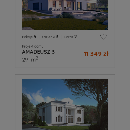
5
|
3
|
2
Pokoje
Łazienki
Garaż
Projekt domu
AMADEUSZ 3
11 349 zł
2
291 m