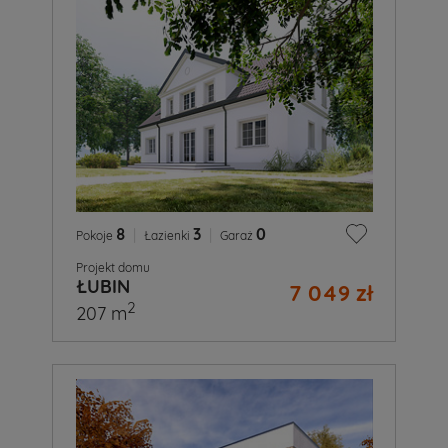
8
|
3
|
0
Pokoje
Łazienki
Garaż
Projekt domu
ŁUBIN
7 049 zł
2
207 m