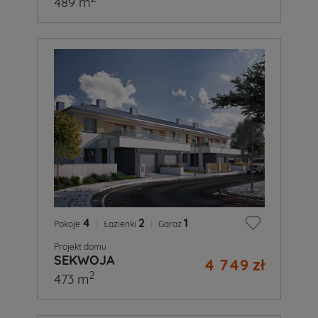
489 m
4
|
2
|
1
Pokoje
Łazienki
Garaż
Projekt domu
SEKWOJA
4 749 zł
2
473 m