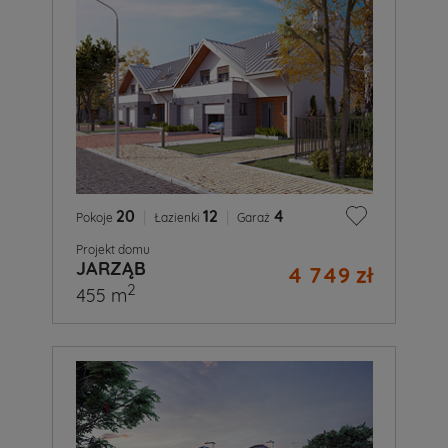
20
|
12
|
4
Pokoje
Łazienki
Garaż
Projekt domu
JARZĄB
4 749 zł
2
455 m