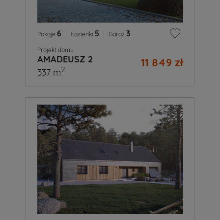
6
|
5
|
3
Pokoje
Łazienki
Garaż
Projekt domu
AMADEUSZ 2
11 849 zł
2
337 m