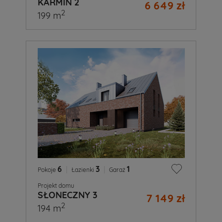
KARMIN 2
6 649 zł
2
199 m
6
|
3
|
1
Pokoje
Łazienki
Garaż
Projekt domu
SŁONECZNY 3
7 149 zł
2
194 m