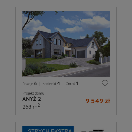
6
|
4
|
1
Pokoje
Łazienki
Garaż
Projekt domu
ANYŻ 2
9 549 zł
2
268 m