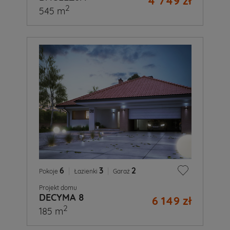
4 749 zł
2
545 m
6
|
3
|
2
Pokoje
Łazienki
Garaż
Projekt domu
DECYMA 8
6 149 zł
2
185 m