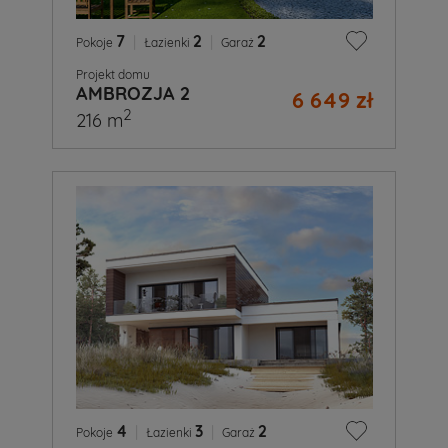
7
|
2
|
2
Pokoje
Łazienki
Garaż
Projekt domu
AMBROZJA 2
6 649 zł
2
216 m
4
|
3
|
2
Pokoje
Łazienki
Garaż