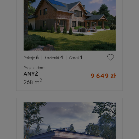
6
|
4
|
1
Pokoje
Łazienki
Garaż
Projekt domu
ANYŻ
9 649 zł
2
268 m