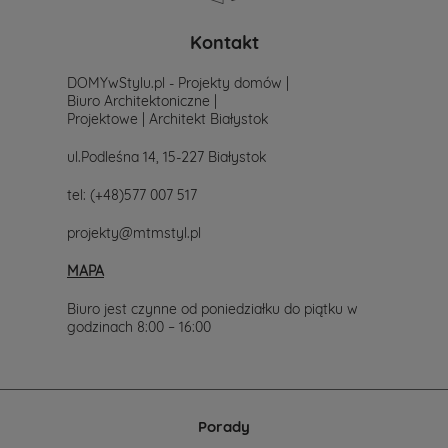
poszukiwania
projektu,
po
Kontakt
prostu
skontaktuj
DOMYwStylu.pl - Projekty domów |
się
Biuro Architektoniczne |
z
Projektowe | Architekt Białystok
nami.
Mailowo
ul.Podleśna 14, 15-227 Białystok
projekty@mtmstyl.pl
lub
tel:
(+48)577 007 517
telefonicznie
577-
projekty@mtmstyl.pl
007-
517.
MAPA
Chętnie
wesprzemy
Cię
Biuro jest czynne od poniedziałku do piątku w
w
godzinach 8:00 – 16:00
wyborze
projektu
domu.
Porady