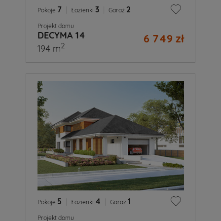
7
|
3
|
2
Pokoje
Łazienki
Garaż
Projekt domu
DECYMA 14
6 749 zł
2
194 m
5
|
4
|
1
Pokoje
Łazienki
Garaż
Projekt domu