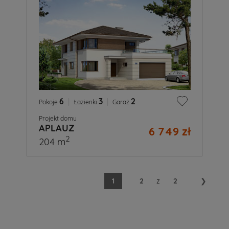
6
|
3
|
2
Pokoje
Łazienki
Garaż
Projekt domu
APLAUZ
6 749 zł
2
204 m
1
2
z
2
❯
A
Ty