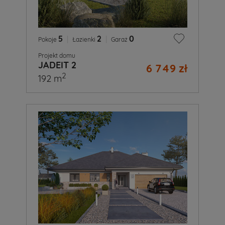
5
|
2
|
0
Pokoje
Łazienki
Garaż
Projekt domu
JADEIT 2
6 749 zł
2
192 m