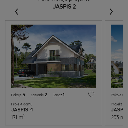
‹
›
JASPIS 2
5
|
2
|
1
6
|
Pokoje
Łazienki
Garaż
Pokoje
Projekt domu
Projekt d
JASPIS 4
JASPIS
2
2
171 m
233 m