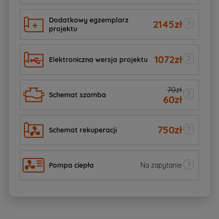
Dodatkowy egzemplarz
2145
zł
projektu
1072
zł
Elektroniczna wersja projektu
70zł
Schemat szamba
60
zł
750
zł
Schemat rekuperacji
Pompa ciepła
Na zapytanie