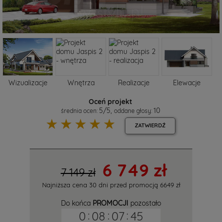
Wizualizacje
Wnętrza
Realizacje
Elewacje
Oceń projekt
5
/
5
,
10
średnia ocen:
oddane głosy:
☆
☆
☆
☆
☆
ZATWIERDŹ
6 749 zł
7 149 zł
Najniższa cena 30 dni przed promocją
6649 zł
Do końca
PROMOCJI
pozostało
0
:
08
:
07
:
45