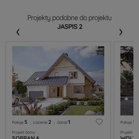
Projekty podobne do projektu
‹
›
JASPIS 2
5
|
2
|
1
5
|
Pokoje
Łazienki
Garaż
Pokoje
Projekt domu
Projekt d
SOPRAN 6
WOLT