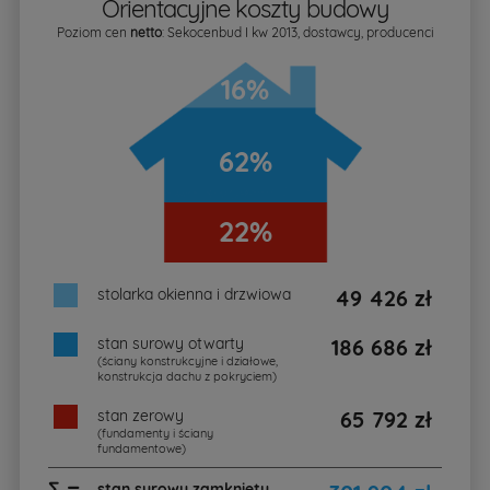
Orientacyjne koszty budowy
Poziom cen
netto
: Sekocenbud I kw 2013, dostawcy, producenci
16%
62%
22%
stolarka okienna i drzwiowa
49 426 zł
stan surowy otwarty
186 686 zł
(ściany konstrukcyjne i działowe,
konstrukcja dachu z pokryciem)
stan zerowy
65 792 zł
(fundamenty i ściany
fundamentowe)
∑ =
stan surowy zamknięty