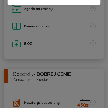
Zgoda na zmiany
Dziennik budowy
BIOZ
Dodatki
w
DOBREJ CENIE
Zamów razem z projektem
650zł
Kosztorys budowlany
450
zł