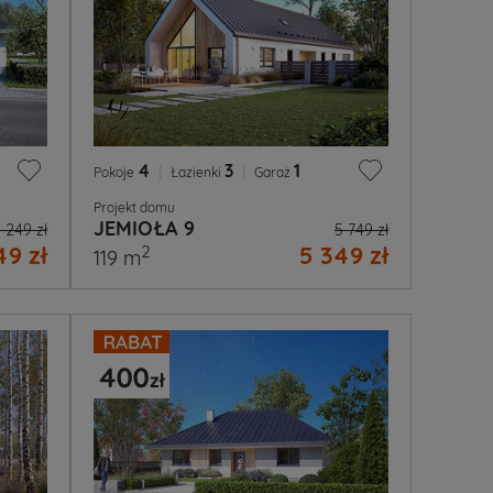
4
|
3
|
1
Pokoje
Łazienki
Garaż
Projekt domu
JEMIOŁA 9
 249 zł
5 749 zł
9 zł
5 349 zł
2
119 m