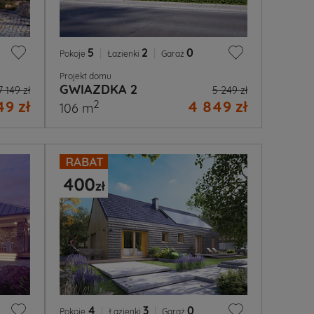
5
|
2
|
0
Pokoje
Łazienki
Garaż
Projekt domu
GWIAZDKA 2
7 149 zł
5 249 zł
49 zł
4 849 zł
2
106 m
4
|
3
|
0
Pokoje
Łazienki
Garaż