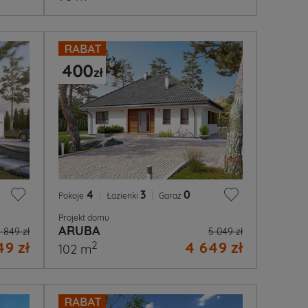
4
|
3
|
0
Pokoje
Łazienki
Garaż
Projekt domu
ARUBA
 849 zł
5 049 zł
49 zł
4 649 zł
2
102 m