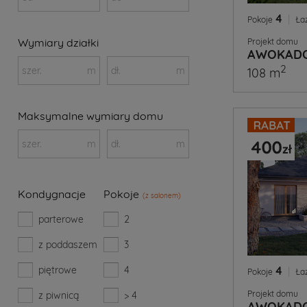
4
|
Pokoje
Ła
Wymiary działki
Projekt domu
AWOKADO
2
szer.
m
dł.
m
108 m
Maksymalne wymiary domu
szer.
m
dł.
m
Kondygnacje
Pokoje
(z salonem)
parterowe
2
z poddaszem
3
piętrowe
4
4
|
Pokoje
Ła
Projekt domu
z piwnicą
> 4
AWOKAD