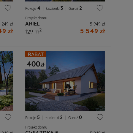
4
|
3
|
2
Pokoje
Łazienki
Garaż
Projekt domu
ARIEL
 249 zł
5 949 zł
9 zł
5 549 zł
2
129 m
5
|
2
|
0
Pokoje
Łazienki
Garaż
Projekt domu
GWIAZDKA 5