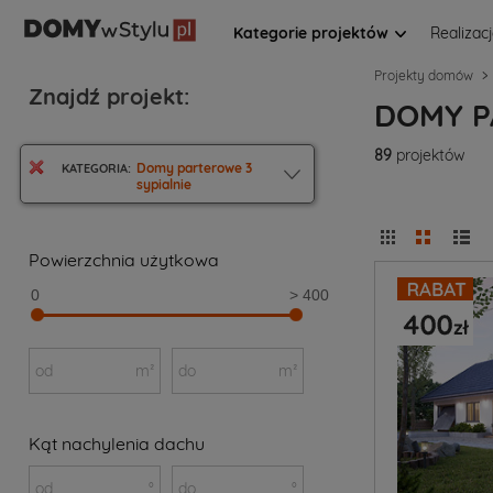
Kategorie projektów
Realizac
Projekty domów
Znajdź projekt:
DOMY P
89
projektów
Domy parterowe 3
KATEGORIA:
sypialnie
Powierzchnia użytkowa
0
> 400
od
m²
do
m²
Kąt nachylenia dachu
od
°
do
°