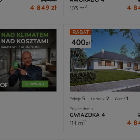
5 249 zł
5
4 849 zł
4 84
2
103 m
5
|
2
|
1
Pokoje
Łazienki
Garaż
Projekt domu
GWIAZDKA 4
5
4 84
2
114 m