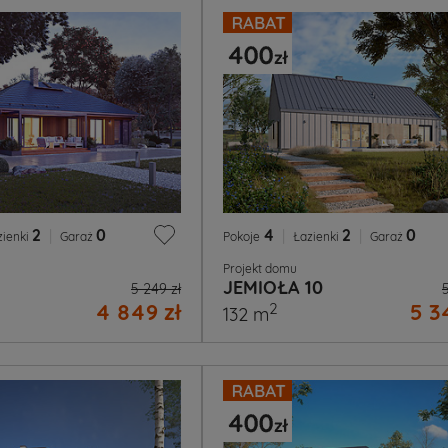
2
|
0
4
|
2
|
0
zienki
Garaż
Pokoje
Łazienki
Garaż
Projekt domu
JEMIOŁA 10
5 249 zł
4 849 zł
5 3
2
132 m