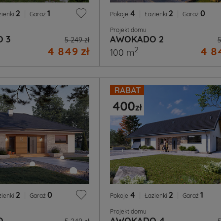
2
|
1
4
|
2
|
0
zienki
Garaż
Pokoje
Łazienki
Garaż
Projekt domu
 3
AWOKADO 2
5 249 zł
5
4 849 zł
4 84
2
100 m
2
|
0
4
|
2
|
1
zienki
Garaż
Pokoje
Łazienki
Garaż
Projekt domu
O
AWOKADO 4