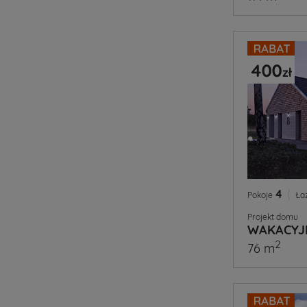
4
|
Pokoje
Ła
Projekt domu
WAKACYJ
2
76 m