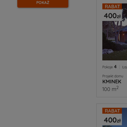
POKAŻ
4
|
Pokoje
Ła
Projekt domu
KMINEK
2
100 m