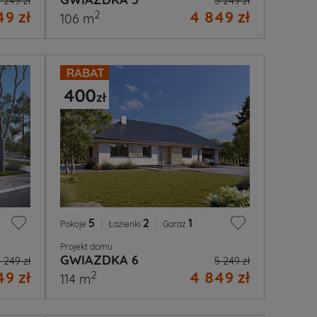
 249 zł
5 249 zł
9 zł
4 849 zł
2
106 m
5
|
2
|
1
Pokoje
Łazienki
Garaż
Projekt domu
GWIAZDKA 6
 249 zł
5 249 zł
9 zł
4 849 zł
2
114 m