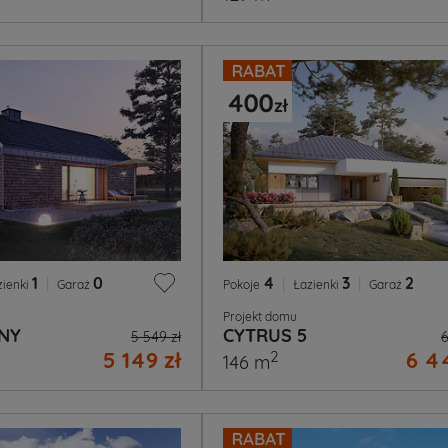
1
|
0
4
|
3
|
2
zienki
Garaż
Pokoje
Łazienki
Garaż
Projekt domu
NY
CYTRUS 5
5 549 zł
6
5 149 zł
6 4
2
146 m