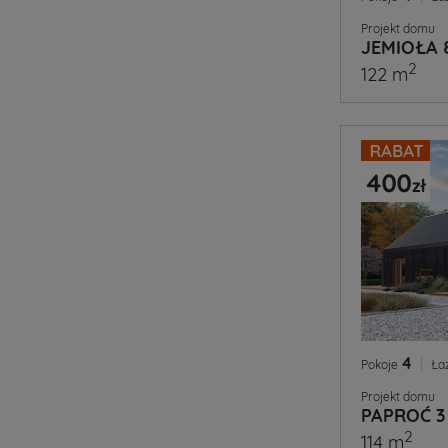
Projekt domu
JEMIOŁA 
2
122 m
4
|
Pokoje
Ła
Projekt domu
PAPROĆ 3
2
114 m