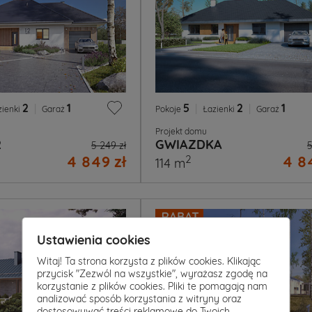
2
|
1
5
|
2
|
1
zienki
Garaż
Pokoje
Łazienki
Garaż
Projekt domu
2
GWIAZDKA
5 249 zł
5
4 849 zł
4 84
2
114 m
Ustawienia cookies
Witaj! Ta strona korzysta z plików cookies. Klikając
przycisk "Zezwól na wszystkie", wyrażasz zgodę na
korzystanie z plików cookies. Pliki te pomagają nam
analizować sposób korzystania z witryny oraz
dostosowywać treści reklamowe do Twoich