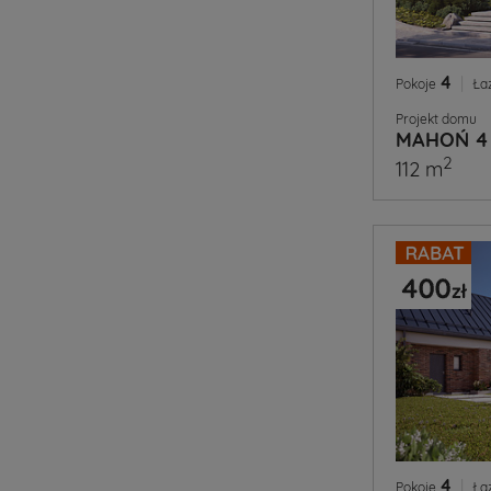
4
|
Pokoje
Ła
Projekt domu
MAHOŃ 4
2
112 m
4
|
Pokoje
Ła