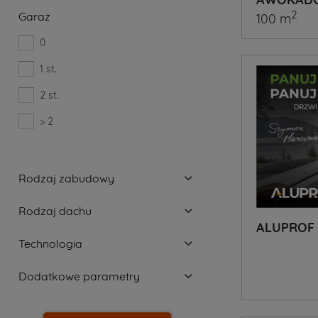
2
Garaż
100 m
0
1 st.
2 st.
> 2
Rodzaj zabudowy
Rodzaj dachu
ALUPROF
Technologia
Dodatkowe parametry