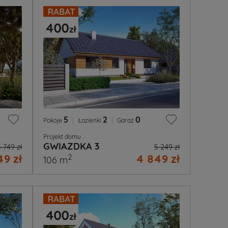
5
|
2
|
0
Pokoje
Łazienki
Garaż
Projekt domu
GWIAZDKA 3
5 749 zł
5 249 zł
49 zł
4 849 zł
2
106 m