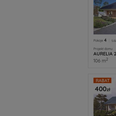
4
|
Pokoje
Ła
Projekt domu
AURELIA 
2
106 m