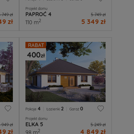
Projekt domu
PAPROĆ 4
5 749 zł
5 749 zł
49 zł
5 349 zł
2
110 m
4
|
2
|
0
Pokoje
Łazienki
Garaż
Projekt domu
ELKA 5
 949 zł
5 249 zł
49 zł
4 849 zł
2
98 m