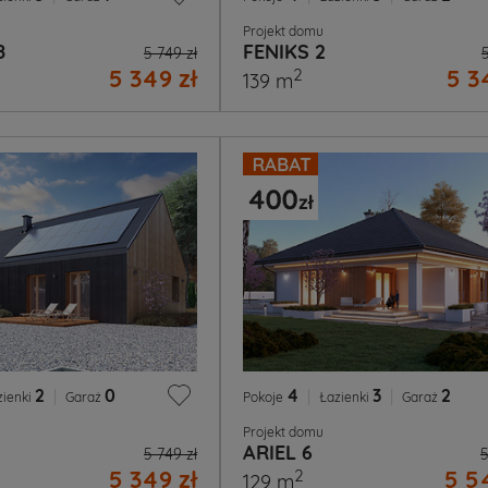
Projekt domu
8
FENIKS 2
5 749 zł
5 349 zł
5 3
2
139 m
2
|
0
4
|
3
|
2
zienki
Garaż
Pokoje
Łazienki
Garaż
Projekt domu
ARIEL 6
5 749 zł
5
5 349 zł
5 5
2
129 m