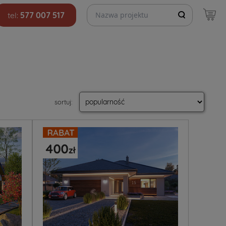
Szukaj projektów
tel:
577 007 517
sortuj
: