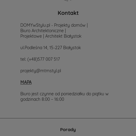
poszukiwania
projektu,
po
Kontakt
prostu
skontaktuj
DOMYwStylu.pl - Projekty domów |
się
Biuro Architektoniczne |
z
Projektowe | Architekt Białystok
nami.
Mailowo
ul.Podleśna 14, 15-227 Białystok
projekty@mtmstyl.pl
lub
tel:
(+48)577 007 517
telefonicznie
577-
projekty@mtmstyl.pl
007-
517.
MAPA
Chętnie
wesprzemy
Cię
Biuro jest czynne od poniedziałku do piątku w
w
godzinach 8:00 – 16:00
wyborze
projektu
domu.
Porady