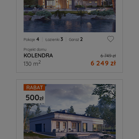
4
|
3
|
2
Pokoje
Łazienki
Garaż
Projekt domu
KOLENDRA
6 749 zł
6 249 zł
2
130 m