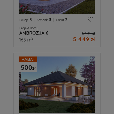
5
|
3
|
2
Pokoje
Łazienki
Garaż
Projekt domu
AMBROZJA 6
5 949 zł
5 449 zł
2
165 m