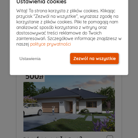
Ustawienia cookies
Witaj! Ta strona korzysta z plików cookies. Klikając
przycisk "Zezwól na wszystkie", wyrażasz zgodę na
4
|
2
|
2
Pokoje
Łazienki
Garaż
korzystanie z plików cookies. Pliki te pomagają nam
analizować sposób korzystania z witryny oraz
Projekt domu
dostosowywać treści reklamowe do Twoich
TEMIDA
9 349 zł
zainteresowań. Szczegółowe informacje znajdziesz w
8 849 zł
2
272 m
naszej
polityce prywatności
Zezwól na wszystkie
Ustawienia