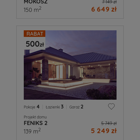
MOKOSZ
7 149 zł
6 649 zł
2
150 m
4
|
3
|
2
Pokoje
Łazienki
Garaż
Projekt domu
FENIKS 2
5 749 zł
5 249 zł
2
139 m