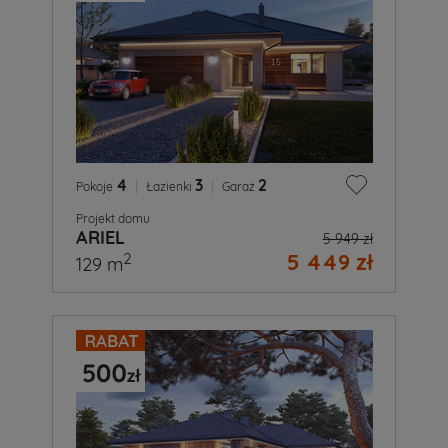
4
|
3
|
2
Pokoje
Łazienki
Garaż
Projekt domu
ARIEL
5 949 zł
5 449 zł
2
129 m