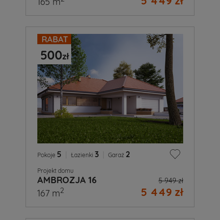
5 449 zł
165 m
5
|
3
|
2
Pokoje
Łazienki
Garaż
Projekt domu
AMBROZJA 16
5 949 zł
5 449 zł
2
167 m