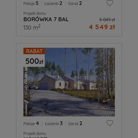
5
|
2
|
2
Pokoje
Łazienki
Garaż
Projekt domu
BORÓWKA 7 BAL
5 049 zł
4 549 zł
2
130 m
4
|
3
|
2
Pokoje
Łazienki
Garaż
Projekt domu