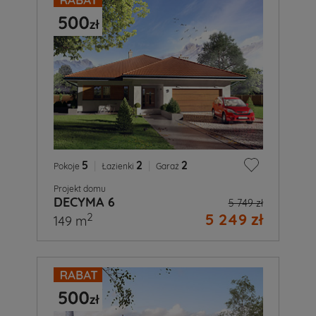
5
|
2
|
2
Pokoje
Łazienki
Garaż
Projekt domu
DECYMA 6
5 749 zł
5 249 zł
2
149 m