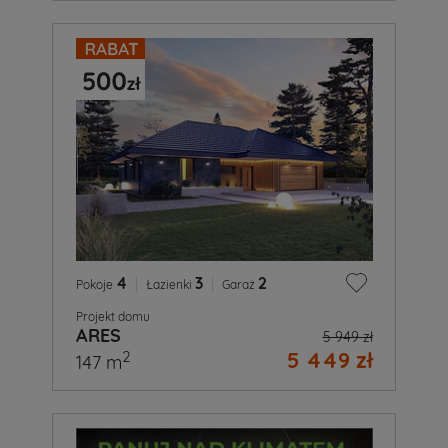
4
|
3
|
2
Pokoje
Łazienki
Garaż
Projekt domu
ARES
5 949 zł
5 449 zł
2
147 m