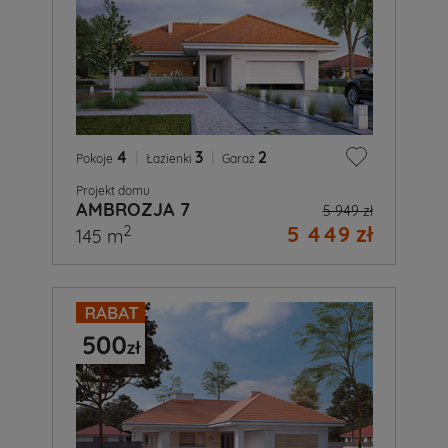
4
|
3
|
2
Pokoje
Łazienki
Garaż
Projekt domu
AMBROZJA 7
5 949 zł
5 449 zł
2
145 m