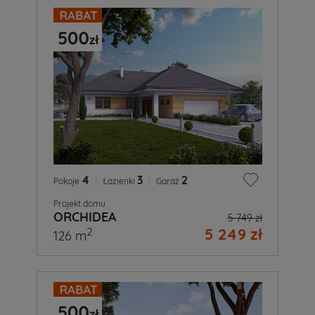
4
|
3
|
2
Pokoje
Łazienki
Garaż
Projekt domu
ORCHIDEA
5 749 zł
5 249 zł
2
126 m