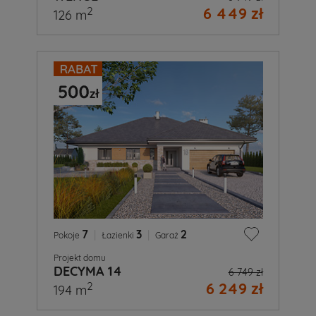
6 449 zł
2
126 m
7
|
3
|
2
Pokoje
Łazienki
Garaż
Projekt domu
DECYMA 14
6 749 zł
6 249 zł
2
194 m