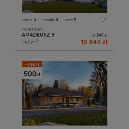
5
|
3
|
2
Pokoje
Łazienki
Garaż
Projekt domu
AMADEUSZ 3
11 349 zł
10 849 zł
2
291 m