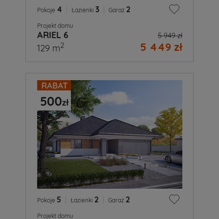
4
|
3
|
2
Pokoje
Łazienki
Garaż
Projekt domu
ARIEL 6
5 949 zł
5 449 zł
2
129 m
5
|
2
|
2
Pokoje
Łazienki
Garaż
Projekt domu