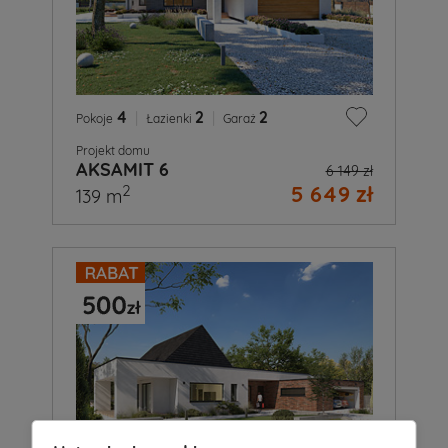
4
|
2
|
2
Pokoje
Łazienki
Garaż
Projekt domu
AKSAMIT 6
6 149 zł
5 649 zł
2
139 m