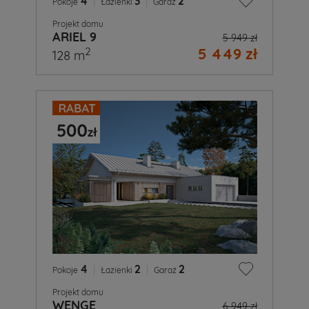
4
|
3
|
2
Pokoje
Łazienki
Garaż
Projekt domu
ARIEL 9
5 949 zł
5 449 zł
2
128 m
4
|
2
|
2
Pokoje
Łazienki
Garaż
Projekt domu
WENGE
6 949 zł