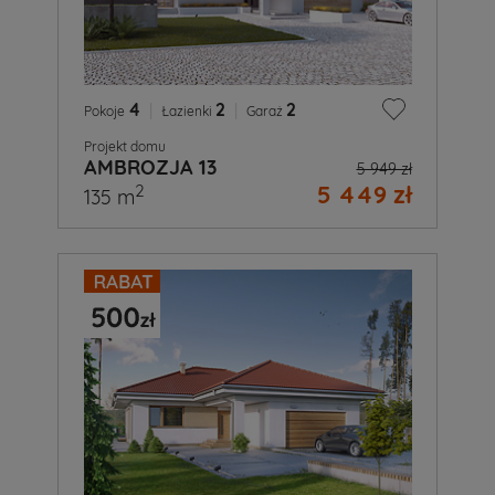
4
|
2
|
2
Pokoje
Łazienki
Garaż
Projekt domu
AMBROZJA 13
5 949 zł
5 449 zł
2
135 m