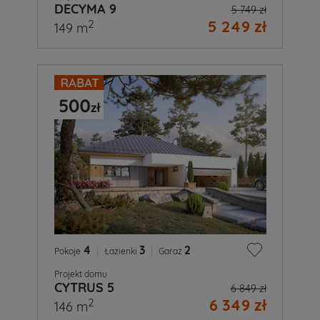
DECYMA 9
5 749 zł
5 249 zł
2
149 m
4
|
3
|
2
Pokoje
Łazienki
Garaż
Projekt domu
CYTRUS 5
6 849 zł
6 349 zł
2
146 m