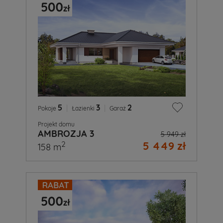
5
|
3
|
2
Pokoje
Łazienki
Garaż
Projekt domu
AMBROZJA 3
5 949 zł
5 449 zł
2
158 m