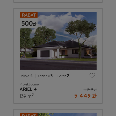
4
|
3
|
2
Pokoje
Łazienki
Garaż
Projekt domu
ARIEL 4
5 949 zł
5 449 zł
2
139 m