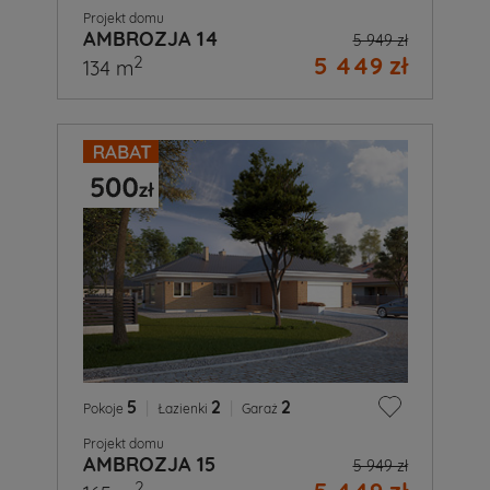
Projekt domu
AMBROZJA 14
5 949 zł
5 449 zł
2
134 m
5
|
2
|
2
Pokoje
Łazienki
Garaż
Projekt domu
AMBROZJA 15
5 949 zł
2