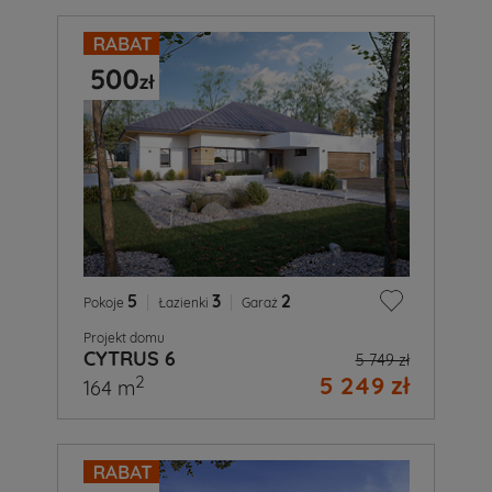
5
|
3
|
2
Pokoje
Łazienki
Garaż
Projekt domu
CYTRUS 6
5 749 zł
5 249 zł
2
164 m