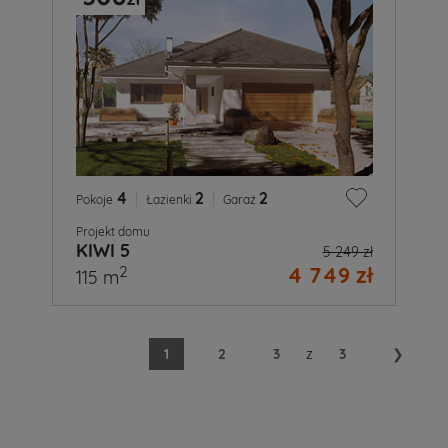
4
|
2
|
2
Pokoje
Łazienki
Garaż
Projekt domu
KIWI 5
5 249 zł
4 749 zł
2
115 m
1
2
3
z
3
❯
A
Ty