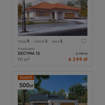
5
|
2
|
2
Pokoje
Łazienki
Garaż
Projekt domu
DECYMA 12
6 749 zł
6 249 zł
2
171 m