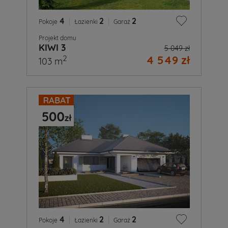
4
|
2
|
2
Pokoje
Łazienki
Garaż
Projekt domu
KIWI 3
5 049 zł
4 549 zł
2
103 m
4
|
2
|
2
Pokoje
Łazienki
Garaż