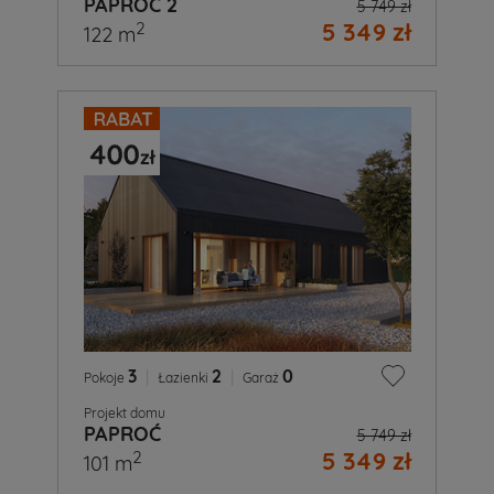
PAPROĆ 2
5 749 zł
5 349 zł
2
122 m
3
|
2
|
0
Pokoje
Łazienki
Garaż
Projekt domu
PAPROĆ
5 749 zł
5 349 zł
2
101 m