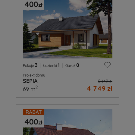
3
|
1
|
0
Pokoje
Łazienki
Garaż
Projekt domu
SEPIA
5 149 zł
4 749 zł
2
69 m