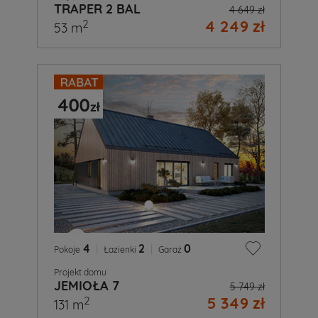
TRAPER 2 BAL
4 649 zł
4 249 zł
2
53 m
4
|
2
|
0
Pokoje
Łazienki
Garaż
Projekt domu
JEMIOŁA 7
5 749 zł
5 349 zł
2
131 m