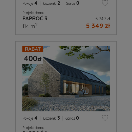
4
|
2
|
0
Pokoje
Łazienki
Garaż
Projekt domu
PAPROĆ 3
5 749 zł
5 349 zł
2
114 m
4
|
3
|
0
Pokoje
Łazienki
Garaż
Projekt domu