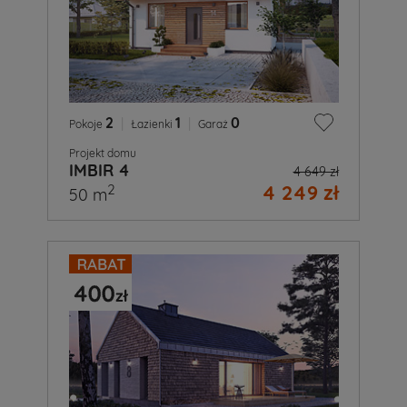
2
|
1
|
0
Pokoje
Łazienki
Garaż
Projekt domu
IMBIR 4
4 649 zł
4 249 zł
2
50 m