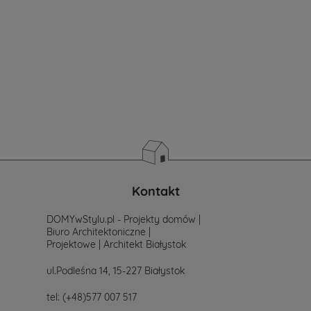
Jeżeli
jeszcze
nie
masz
sprecyzowanych
potrzeb
i
wymagań.
Zastanawiasz
się
od
czego
zacząć
poszukiwania
projektu,
po
Kontakt
prostu
skontaktuj
DOMYwStylu.pl - Projekty domów |
się
Biuro Architektoniczne |
z
Projektowe | Architekt Białystok
nami.
Mailowo
ul.Podleśna 14, 15-227 Białystok
projekty@mtmstyl.pl
lub
tel:
(+48)577 007 517
telefonicznie