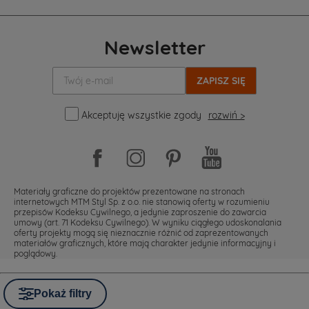
Newsletter
Twój
e-
mail:
Akceptuję wszystkie zgody
rozwiń >
Materiały graficzne do projektów prezentowane na stronach
internetowych MTM Styl Sp. z o.o. nie stanowią oferty w rozumieniu
przepisów Kodeksu Cywilnego, a jedynie zaproszenie do zawarcia
umowy (art. 71 Kodeksu Cywilnego). W wyniku ciągłego udoskonalania
oferty projekty mogą się nieznacznie różnić od zaprezentowanych
materiałów graficznych, które mają charakter jedynie informacyjny i
poglądowy.
Pokaż filtry