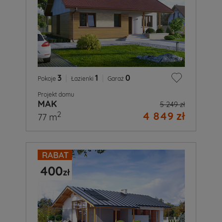
3
|
1
|
0
Pokoje
Łazienki
Garaż
Projekt domu
MAK
5 249 zł
4 849 zł
2
77 m