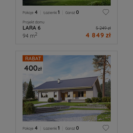
4
|
1
|
0
Pokoje
Łazienki
Garaż
Projekt domu
LARA 6
5 249 zł
4 849 zł
2
94 m
4
|
1
|
0
Pokoje
Łazienki
Garaż