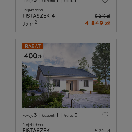
3
|
1
|
1
Pokoje
Łazienki
Garaż
Projekt domu
FISTASZEK 4
5 249 zł
4 849 zł
2
95 m
3
|
1
|
0
Pokoje
Łazienki
Garaż
Projekt domu
FISTASZEK
5 249 zł