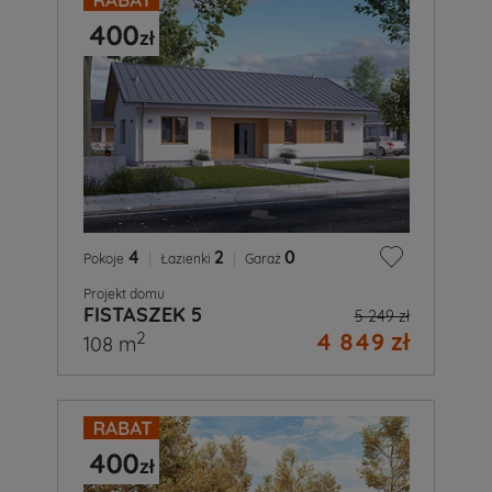
4
|
2
|
0
Pokoje
Łazienki
Garaż
Projekt domu
FISTASZEK 5
5 249 zł
4 849 zł
2
108 m