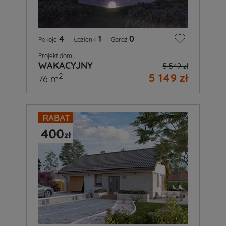
4
|
1
|
0
Pokoje
Łazienki
Garaż
Projekt domu
WAKACYJNY
5 549 zł
5 149 zł
2
76 m