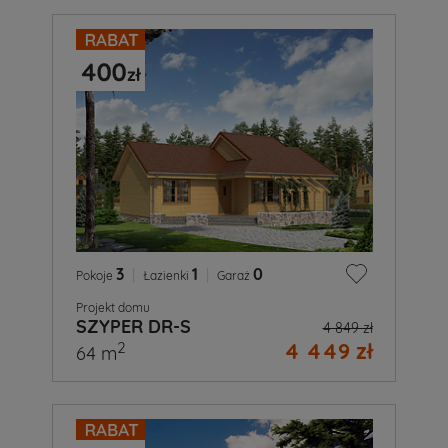
3
|
1
|
0
Pokoje
Łazienki
Garaż
Projekt domu
SZYPER DR-S
4 849 zł
4 449 zł
2
64 m