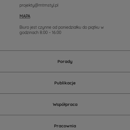
577-
projekty@mtmstyl.pl
007-
517.
MAPA
Chętnie
wesprzemy
Cię
Biuro jest czynne od poniedziałku do piątku w
w
godzinach 8:00 – 16:00
wyborze
projektu
domu.
Porady
Publikacje
Współpraca
Pracownia