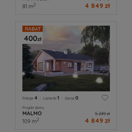
4 849 zł
2
81 m
4
|
1
|
0
Pokoje
Łazienki
Garaż
Projekt domu
MALMO
5 249 zł
4 849 zł
2
109 m