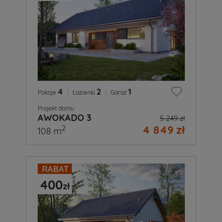
4
|
2
|
1
Pokoje
Łazienki
Garaż
Projekt domu
AWOKADO 3
5 249 zł
4 849 zł
2
108 m