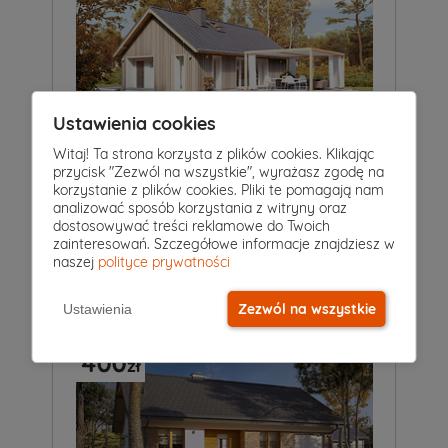
Ustawienia cookies
Witaj! Ta strona korzysta z plików cookies. Klikając
przycisk "Zezwól na wszystkie", wyrażasz zgodę na
4
|
1
|
0
Pokoje
Łazienki
Garaż
korzystanie z plików cookies. Pliki te pomagają nam
analizować sposób korzystania z witryny oraz
Projekt domu
WAKACYJNY 2
dostosowywać treści reklamowe do Twoich
5 549 zł
zainteresowań. Szczegółowe informacje znajdziesz w
5 149 zł
2
76 m
naszej
polityce prywatności
Zezwól na wszystkie
Ustawienia