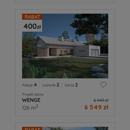
4
|
2
|
2
Pokoje
Łazienki
Garaż
Projekt domu
WENGE
6 949 zł
6 549 zł
2
126 m