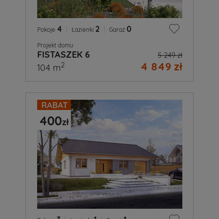
4
|
2
|
0
Pokoje
Łazienki
Garaż
Projekt domu
FISTASZEK 6
5 249 zł
4 849 zł
2
104 m