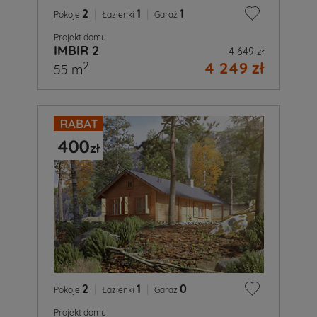
2
|
1
|
1
Pokoje
Łazienki
Garaż
Projekt domu
IMBIR 2
4 649 zł
4 249 zł
2
55 m
2
|
1
|
0
Pokoje
Łazienki
Garaż
Projekt domu