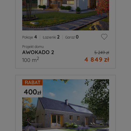
4
|
2
|
0
Pokoje
Łazienki
Garaż
Projekt domu
AWOKADO 2
5 249 zł
4 849 zł
2
100 m