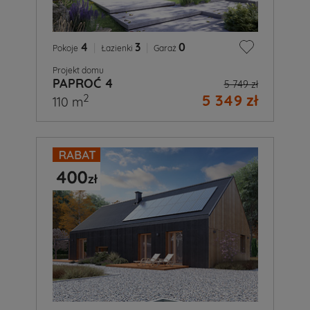
4
|
3
|
0
Pokoje
Łazienki
Garaż
Projekt domu
PAPROĆ 4
5 749 zł
5 349 zł
2
110 m