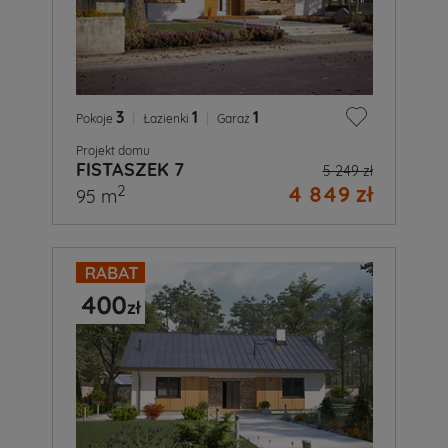
3
|
1
|
1
Pokoje
Łazienki
Garaż
Projekt domu
FISTASZEK 7
5 249 zł
4 849 zł
2
95 m