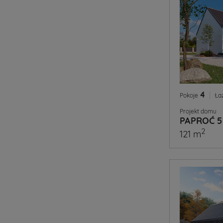
4
|
Pokoje
Ła
Projekt domu
PAPROĆ 5
2
121 m