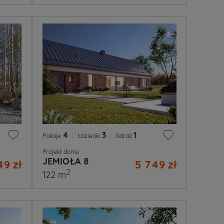
4
|
3
|
1
Pokoje
Łazienki
Garaż
Projekt domu
JEMIOŁA 8
49 zł
5 749 zł
2
122 m