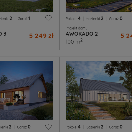
2
|
1
4
|
2
|
0
zienki
Garaż
Pokoje
Łazienki
Garaż
Projekt domu
 3
AWOKADO 2
5 249 zł
5 2
2
100 m
2
|
0
4
|
2
|
0
ienki
Garaż
Pokoje
Łazienki
Garaż