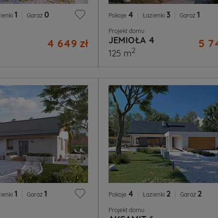
1
|
0
4
|
3
|
1
ienki
Garaż
Pokoje
Łazienki
Garaż
Projekt domu
JEMIOŁA 4
4 649 zł
5 7
2
125 m
1
|
1
4
|
2
|
2
ienki
Garaż
Pokoje
Łazienki
Garaż
Projekt domu