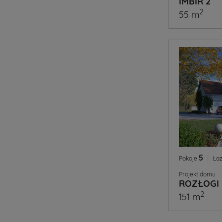
IMBIR 2
2
55 m
5
|
Pokoje
Łaz
Projekt domu
ROZŁOGI 
2
151 m