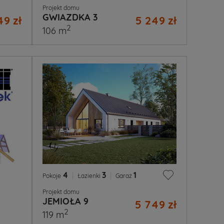
Projekt domu
GWIAZDKA 3
49 zł
5 249 zł
2
106 m
4
|
3
|
1
Pokoje
Łazienki
Garaż
Projekt domu
JEMIOŁA 9
5 749 zł
2
119 m