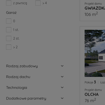
z piwnicą
> 4
Projekt domu
GWIAZDK
Garaż
2
106 m
0
1 st.
2 st.
> 2
Rodzaj zabudowy
Rodzaj dachu
3
|
Pokoje
Łaz
Technologia
Projekt domu
OLCHA
Dodatkowe parametry
2
76 m