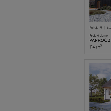
4
|
Pokoje
Ła
Projekt domu
PAPROĆ 3
2
114 m