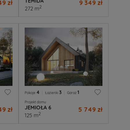
TEMIDA
49 zł
9 349 zł
2
272 m
4
|
3
|
1
Pokoje
Łazienki
Garaż
Projekt domu
JEMIOŁA 6
49 zł
5 749 zł
2
125 m