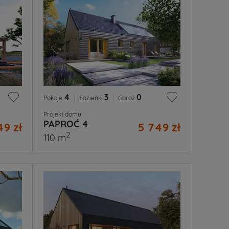
4
|
3
|
0
Pokoje
Łazienki
Garaż
Projekt domu
PAPROĆ 4
49 zł
5 749 zł
2
110 m