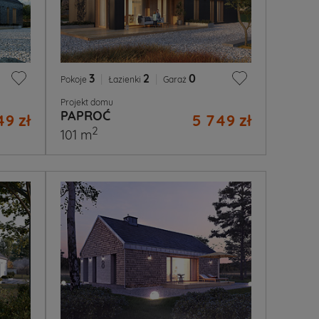
3
|
2
|
0
Pokoje
Łazienki
Garaż
Projekt domu
PAPROĆ
49 zł
5 749 zł
2
101 m