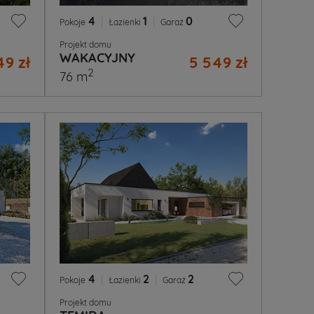
4
|
1
|
0
Pokoje
Łazienki
Garaż
Projekt domu
WAKACYJNY
49 zł
5 549 zł
2
76 m
4
|
2
|
2
Pokoje
Łazienki
Garaż
Projekt domu