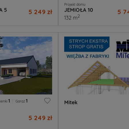
Projekt domu
A 5
JEMIOŁA 10
5 249 zł
5 7
2
132 m
1
|
1
ienki
Garaż
Mitek
5 249 zł