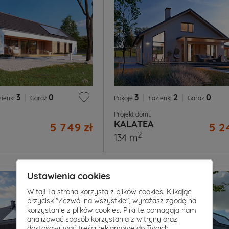
3
|
0
3
|
2
|
0
zienki
Garaż
Pokoje
Łazienki
Garaż
Projekt domu
KALATEA
5 749 zł
5 2
2
134 m
Ustawienia cookies
Witaj! Ta strona korzysta z plików cookies. Klikając
przycisk "Zezwól na wszystkie", wyrażasz zgodę na
korzystanie z plików cookies. Pliki te pomagają nam
analizować sposób korzystania z witryny oraz
dostosowywać treści reklamowe do Twoich