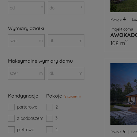
od
°
do
°
4
|
Pokoje
Ła
Wymiary działki
Projekt domu
AWOKADO
szer.
m
dł.
m
2
108 m
Maksymalne wymiary domu
szer.
m
dł.
m
Kondygnacje
Pokoje
(z salonem)
parterowe
2
z poddaszem
3
piętrowe
4
5
|
Pokoje
Łaz