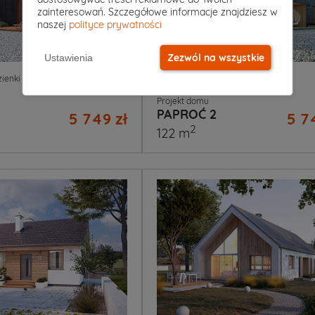
zainteresowań. Szczegółowe informacje znajdziesz w
naszej
polityce prywatności
Zezwól na wszystkie
Ustawienia
2
|
0
4
|
3
|
0
zienki
Garaż
Pokoje
Łazienki
Garaż
Projekt domu
PAPROĆ 2
5 749 zł
5 7
2
122 m