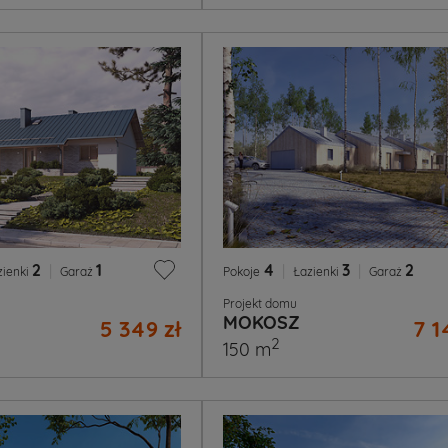
2
|
1
4
|
3
|
2
zienki
Garaż
Pokoje
Łazienki
Garaż
Projekt domu
MOKOSZ
5 349 zł
7 1
2
150 m