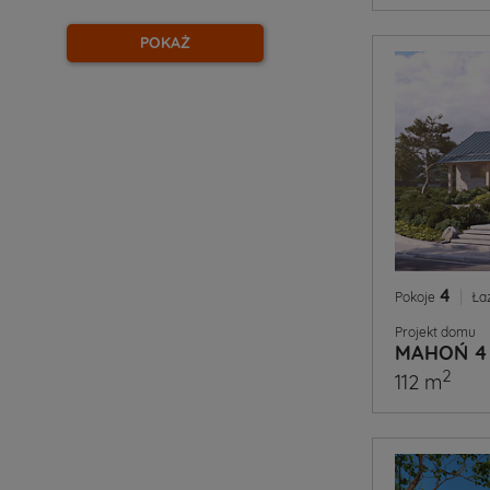
POKAŻ
4
|
Pokoje
Ła
Projekt domu
MAHOŃ 4
2
112 m