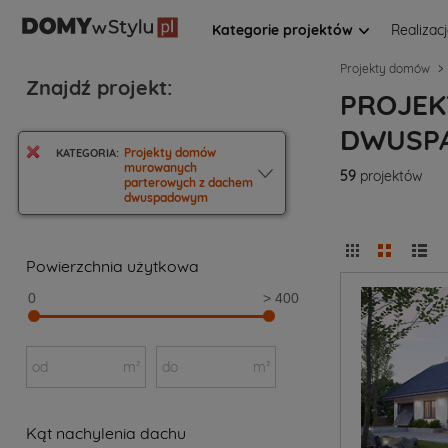
Kategorie projektów
Realizac
Projekty domów
Znajdź projekt:
PROJE
DWUSP
Projekty domów
KATEGORIA:
murowanych
59
projektów
parterowych z dachem
dwuspadowym
Powierzchnia użytkowa
0
> 400
od
m²
do
m²
Kąt nachylenia dachu