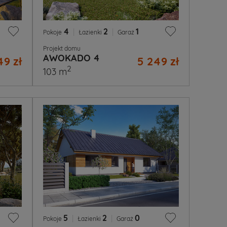
4
|
2
|
1
Pokoje
Łazienki
Garaż
Projekt domu
AWOKADO 4
49 zł
5 249 zł
2
103 m
5
|
2
|
0
Pokoje
Łazienki
Garaż