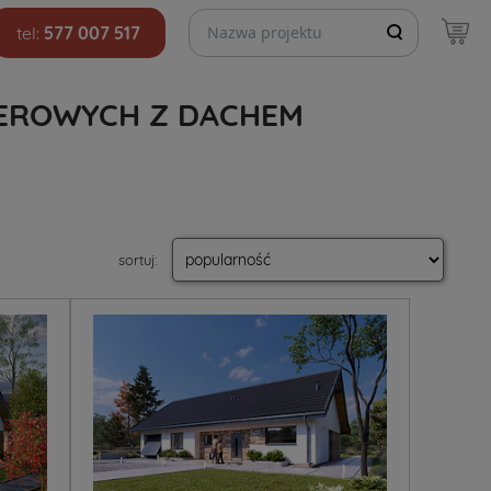
Szukaj projektów
tel:
577 007 517
EROWYCH Z DACHEM
sortuj
: