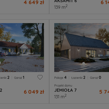
AKSAMIT 6
4 649 zł
6 1
2
139 m
2
|
1
4
|
2
|
0
ienki
Garaż
Pokoje
Łazienki
Garaż
Projekt domu
2
JEMIOŁA 7
6 049 zł
5 7
2
131 m