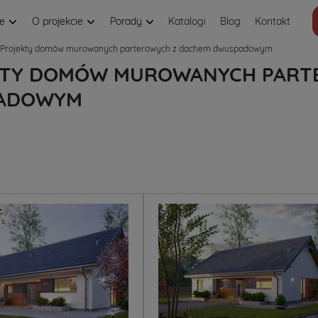
je
O projekcie
Porady
Katalogi
Blog
Kontakt
Projekty domów murowanych parterowych z dachem dwuspadowym
KTY DOMÓW MUROWANYCH PART
ADOWYM