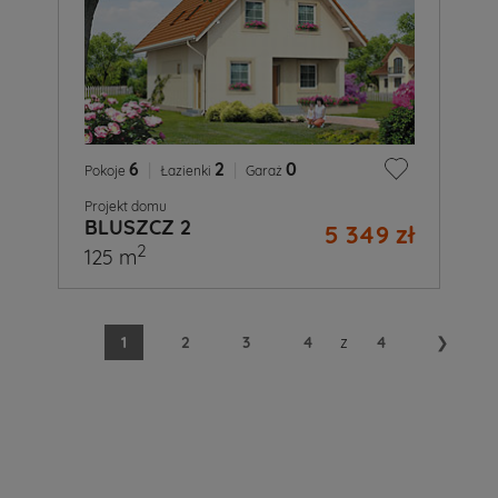
6
|
2
|
0
Pokoje
Łazienki
Garaż
Projekt domu
BLUSZCZ 2
5 349 zł
2
125 m
1
2
3
4
z
4
❯
A
Ty
już
wiesz