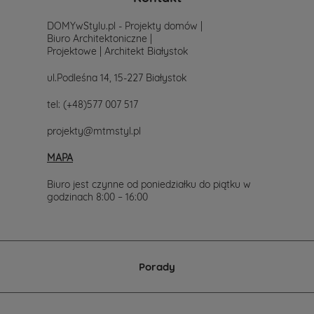
prostu
skontaktuj
DOMYwStylu.pl - Projekty domów |
się
Biuro Architektoniczne |
z
Projektowe | Architekt Białystok
nami.
Mailowo
ul.Podleśna 14, 15-227 Białystok
projekty@mtmstyl.pl
lub
tel:
(+48)577 007 517
telefonicznie
577-
projekty@mtmstyl.pl
007-
517.
MAPA
Chętnie
wesprzemy
Cię
Biuro jest czynne od poniedziałku do piątku w
w
godzinach 8:00 – 16:00
wyborze
projektu
domu.
Porady