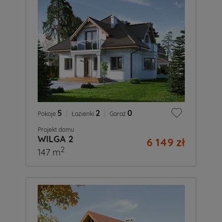
5
|
2
|
0
Pokoje
Łazienki
Garaż
Projekt domu
WILGA 2
6 149 zł
2
147 m