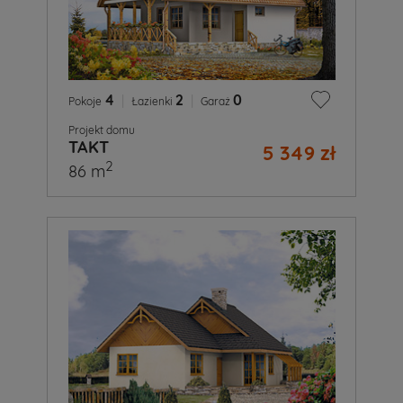
4
|
2
|
0
Pokoje
Łazienki
Garaż
Projekt domu
TAKT
5 349 zł
2
86 m