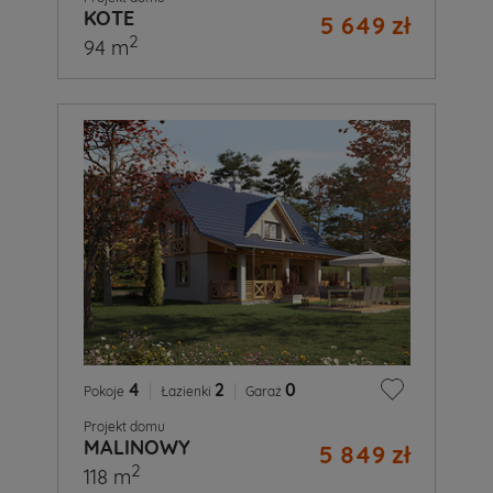
KOTE
5 649 zł
2
94 m
4
|
2
|
0
Pokoje
Łazienki
Garaż
Projekt domu
MALINOWY
5 849 zł
2
118 m