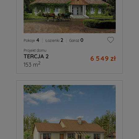
4
|
2
|
0
Pokoje
Łazienki
Garaż
Projekt domu
TERCJA 2
6 549 zł
2
153 m