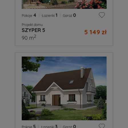
4
|
1
|
0
Pokoje
Łazienki
Garaż
Projekt domu
SZYPER 5
5 149 zł
2
90 m
5
|
3
|
0
Pokoje
Łazienki
Garaż