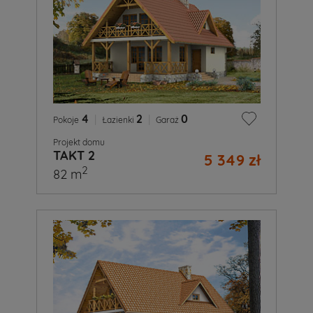
4
|
2
|
0
Pokoje
Łazienki
Garaż
Projekt domu
TAKT 2
5 349 zł
2
82 m