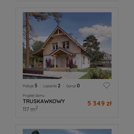
5
|
2
|
0
Pokoje
Łazienki
Garaż
Projekt domu
TRUSKAWKOWY
5 349 zł
2
117 m