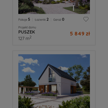
5
|
2
|
0
Pokoje
Łazienki
Garaż
Projekt domu
PUSZEK
5 849 zł
2
127 m