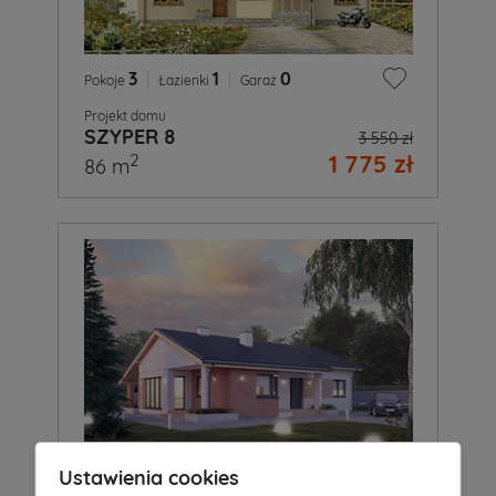
3
|
1
|
0
Pokoje
Łazienki
Garaż
Projekt domu
SZYPER 8
3 550 zł
1 775 zł
2
86 m
Ustawienia cookies