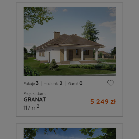
3
|
2
|
0
Pokoje
Łazienki
Garaż
Projekt domu
GRANAT
5 249 zł
2
117 m