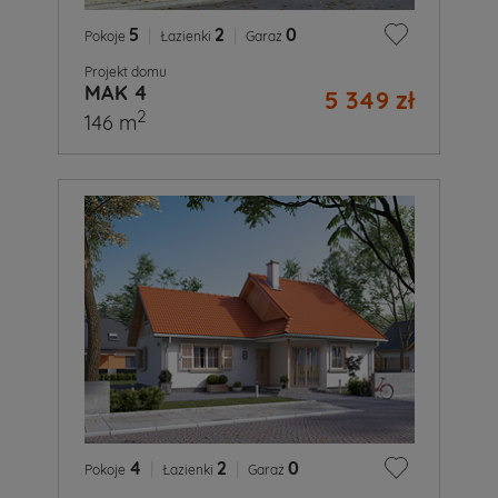
5
|
2
|
0
Pokoje
Łazienki
Garaż
Projekt domu
MAK 4
5 349 zł
2
146 m
4
|
2
|
0
Pokoje
Łazienki
Garaż