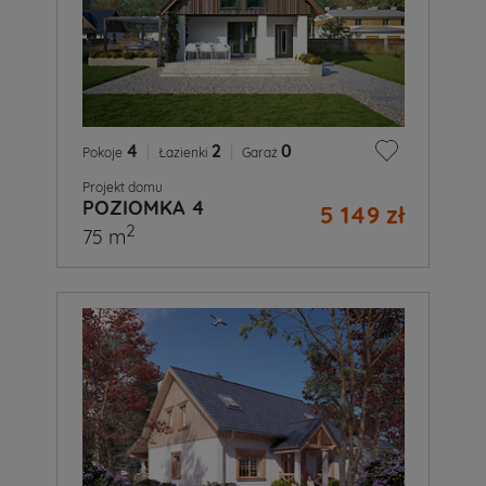
4
|
2
|
0
Pokoje
Łazienki
Garaż
Projekt domu
POZIOMKA 4
5 149 zł
2
75 m