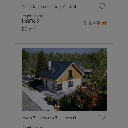
5
|
2
|
0
Pokoje
Łazienki
Garaż
Projekt domu
LISEK 2
5 649 zł
2
88 m
3
|
2
|
0
Pokoje
Łazienki
Garaż
Projekt domu