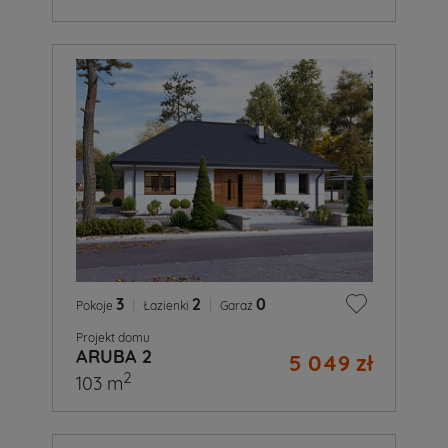
3
|
2
|
0
Pokoje
Łazienki
Garaż
Projekt domu
ARUBA 2
5 049 zł
2
103 m