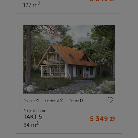
2
127 m
4
|
2
|
0
Pokoje
Łazienki
Garaż
Projekt domu
TAKT 5
5 349 zł
2
84 m