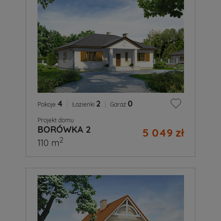
4
|
2
|
0
Pokoje
Łazienki
Garaż
Projekt domu
BORÓWKA 2
5 049 zł
2
110 m