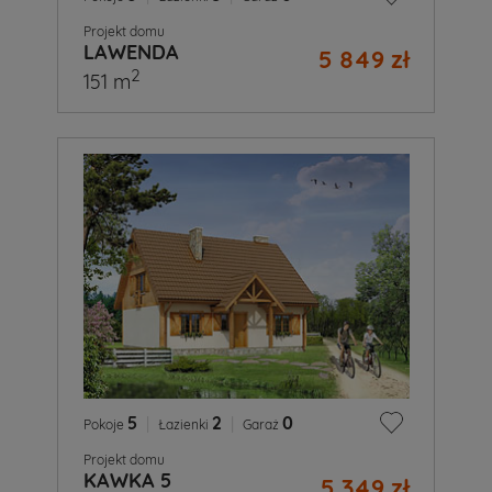
Projekt domu
LAWENDA
5 849 zł
2
151 m
5
|
2
|
0
Pokoje
Łazienki
Garaż
Projekt domu
KAWKA 5
5 349 zł