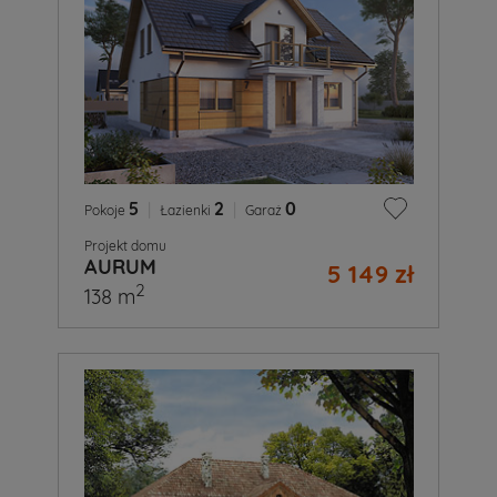
5
|
2
|
0
Pokoje
Łazienki
Garaż
Projekt domu
AURUM
5 149 zł
2
138 m