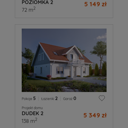
POZIOMKA 2
5 149 zł
2
72 m
5
|
2
|
0
Pokoje
Łazienki
Garaż
Projekt domu
DUDEK 2
5 349 zł
2
138 m