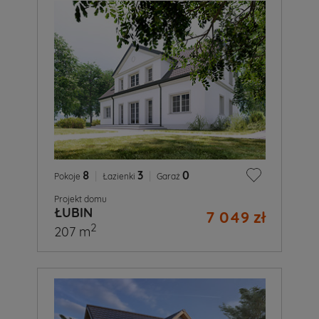
8
|
3
|
0
Pokoje
Łazienki
Garaż
Projekt domu
ŁUBIN
7 049 zł
2
207 m