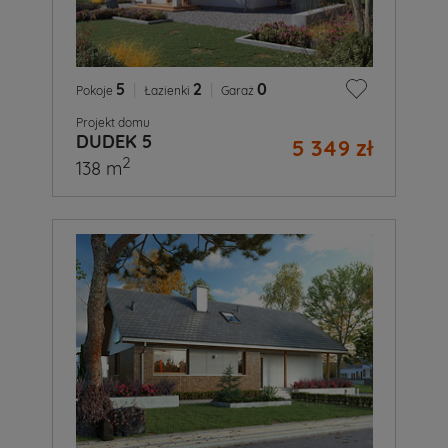
5
|
2
|
0
Pokoje
Łazienki
Garaż
Projekt domu
DUDEK 5
5 349 zł
2
138 m