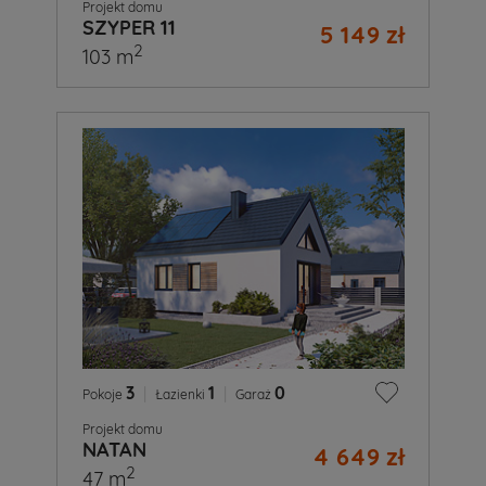
Projekt domu
SZYPER 11
5 149 zł
2
103 m
3
|
1
|
0
Pokoje
Łazienki
Garaż
Projekt domu
NATAN
4 649 zł
2
47 m