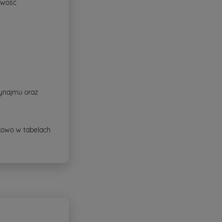
iwość
wynajmu oraz
ikowo w tabelach