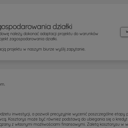
gospodarowania działki
W
dowę należy dokonać adaptacji projektu do warunków
ojekt zagospodarowania działki.
cją projektu w naszym biurze wyślij zapytanie.
um.
żetu inwestycji, a pozwoli precyzyjnie wycenić poszczególne etapy 
cą. Kosztorys może być również podstawą do ubiegania się o kredyt 
ązany z własnymi możliwościami finansowymi. Zaletą kosztorysu w we