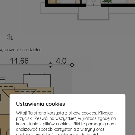
ytuowanie na działce:
Ustawienia cookies
Witaj! Ta strona korzysta z plików cookies. Klikając
przycisk "Zezwól na wszystkie", wyrażasz zgodę na
korzystanie z plików cookies. Pliki te pomagają nam
analizować sposób korzystania z witryny oraz
dostosowywać treści reklamowe do Twoich