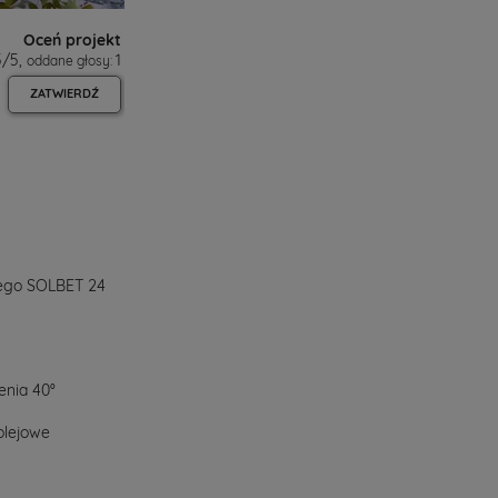
Oceń projekt
5
/
5
,
1
oddane głosy:
ZATWIERDŹ
ego SOLBET 24
enia 40°
olejowe