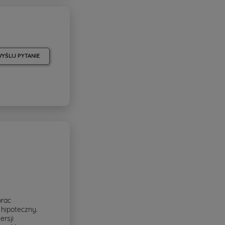
YŚLIJ PYTANIE
prac
hipoteczny.
rsji