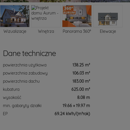
Wizualizacje
Wnętrza
Panorama 360°
Elewacje
Dane techniczne
powierzchnia użytkowa
138.25 m²
powierzchnia zabudowy
106.03 m²
powierzchnia dachu
183.00 m²
kubatura
625.00 m³
wysokość
8.08 m
min. gabaryty działki
19.66 × 19.97 m
EP
69.24 kWh/(m²rok)