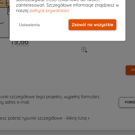
zainteresowań. Szczegółowe informacje znajdziesz w
naszej
polityce prywatności
Zezwól na wszystkie
Ustawienia
P
e
unki szczegółowe tego projektu, wypełnij formularz.
y adres e-mail.
POBIE
esz pobrać rysunki szczegółowe - kliknij
tutaj »