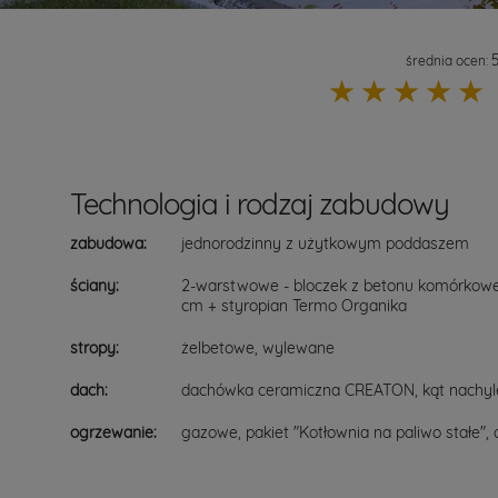
średnia ocen:
☆
☆
☆
☆
☆
Technologia i rodzaj zabudowy
zabudowa:
jednorodzinny z użytkowym poddaszem
ściany:
2-warstwowe - bloczek z betonu komórkow
cm + styropian Termo Organika
stropy:
żelbetowe, wylewane
dach:
dachówka ceramiczna CREATON, kąt nachyl
ogrzewanie:
gazowe, pakiet "Kotłownia na paliwo stałe", 