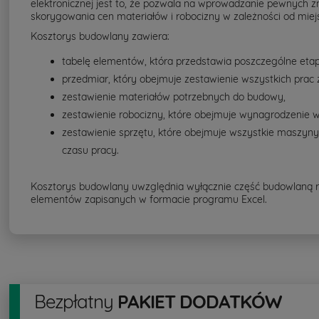
elektronicznej jest to, że pozwala na wprowadzanie pewnych 
skorygowania cen materiałów i robocizny w zależności od mie
Kosztorys budowlany zawiera:
tabelę elementów, która przedstawia poszczególne eta
przedmiar, który obejmuje zestawienie wszystkich prac 
zestawienie materiałów potrzebnych do budowy,
zestawienie robocizny, które obejmuje wynagrodzenie w
zestawienie sprzętu, które obejmuje wszystkie maszyn
czasu pracy.
Kosztorys budowlany uwzględnia wyłącznie część budowlaną rob
elementów zapisanych w formacie programu Excel.
Bezpłatny
PAKIET DODATKÓW