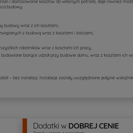
zmian i dostosowanie kosztów do własnych potrzeb, daje również możl
jsca budowy.
py budowy wraz z ich kosztami,
związanych z budową wraz z kosztami i ilościami,
szystkich robotników wraz z kosztami ich pracy,
y budowlane biorące udział przy budowie domu, wraz z kosztami ich 
ót – bez instalacji. Instalacje zostały uwzględnione jedynie wskaźn
Dodatki
w
DOBREJ CENIE