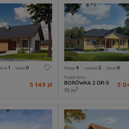
1
|
0
4
|
2
|
0
ienki
Garaż
Pokoje
Łazienki
Garaż
Projekt domu
BORÓWKA 2 DR-S
5 149 zł
5 0
2
111 m