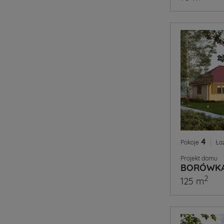
4
|
Pokoje
Ła
Projekt domu
BORÓWKA
2
125 m