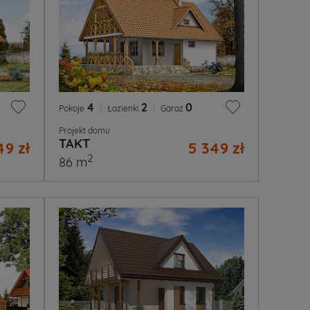
4
|
2
|
0
Pokoje
Łazienki
Garaż
Projekt domu
TAKT
49 zł
5 349 zł
2
86 m