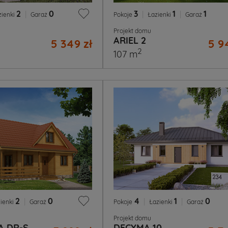
2
|
0
3
|
1
|
1
zienki
Garaż
Pokoje
Łazienki
Garaż
Projekt domu
ARIEL 2
5 349 zł
5 9
2
107 m
2
|
0
4
|
1
|
0
ienki
Garaż
Pokoje
Łazienki
Garaż
Projekt domu
A DR-S
DECYMA 10