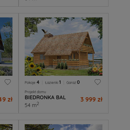
4
|
1
|
0
Pokoje
Łazienki
Garaż
Projekt domu
BIEDRONKA BAL
49 zł
3 999 zł
2
54 m