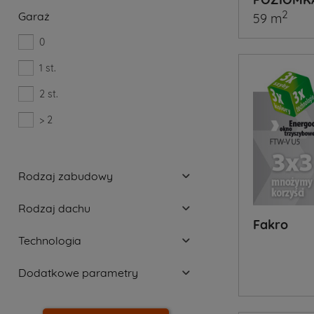
2
Garaż
59 m
0
1 st.
2 st.
> 2
Rodzaj zabudowy
Rodzaj dachu
Fakro
Technologia
Dodatkowe parametry