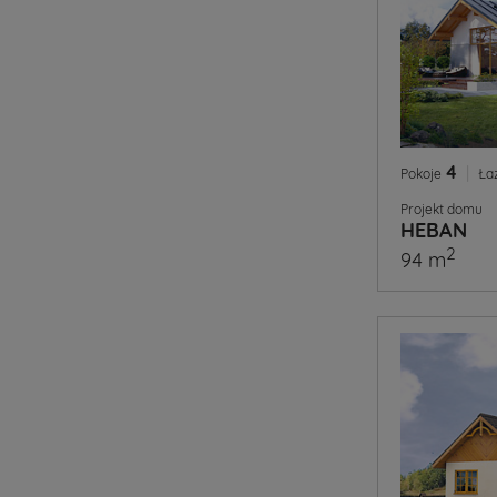
4
|
Pokoje
Ła
Projekt domu
HEBAN
2
94 m