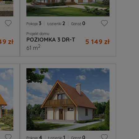
3
|
2
|
0
Pokoje
Łazienki
Garaż
Projekt domu
POZIOMKA 3 DR-T
49 zł
5 149 zł
2
61 m
4
|
1
|
0
Pokoje
Łazienki
Garaż