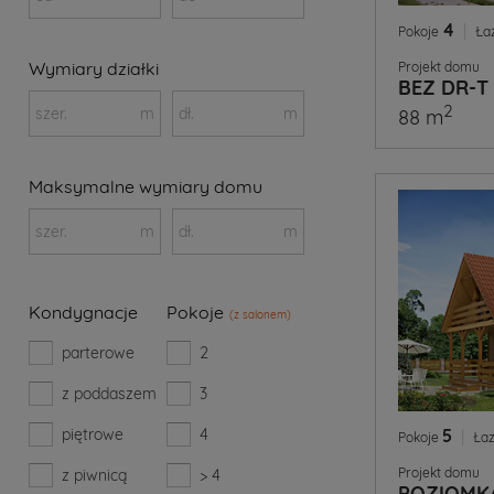
4
|
Pokoje
Ła
Wymiary działki
Projekt domu
BEZ DR-T
2
szer.
m
dł.
m
88 m
Maksymalne wymiary domu
szer.
m
dł.
m
Kondygnacje
Pokoje
(z salonem)
parterowe
2
z poddaszem
3
piętrowe
4
5
|
Pokoje
Łaz
Projekt domu
z piwnicą
> 4
POZIOMK