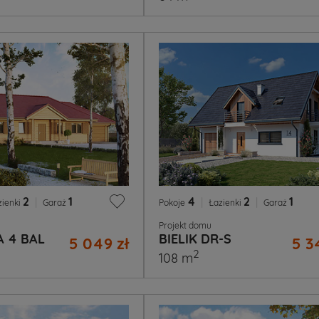
2
|
1
4
|
2
|
1
zienki
Garaż
Pokoje
Łazienki
Garaż
Projekt domu
 4 BAL
BIELIK DR-S
5 049 zł
5 3
2
108 m