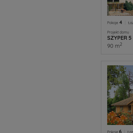
4
|
Pokoje
Ła
Projekt domu
SZYPER 5
2
90 m
6
|
Pokoje
Łaz