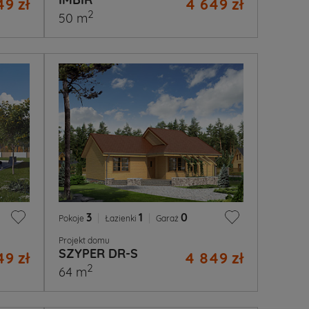
49 zł
4 649 zł
2
50 m
3
|
1
|
0
Pokoje
Łazienki
Garaż
Projekt domu
SZYPER DR-S
49 zł
4 849 zł
2
64 m