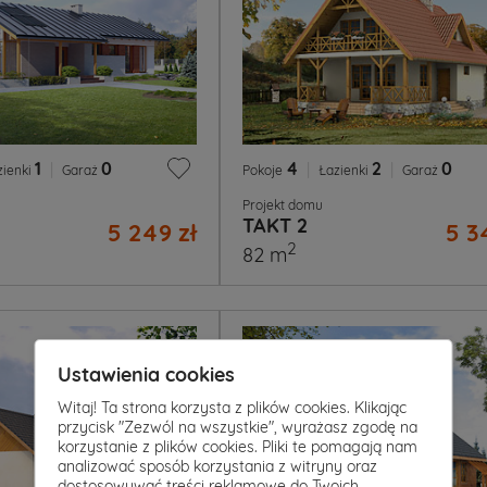
1
|
0
4
|
2
|
0
zienki
Garaż
Pokoje
Łazienki
Garaż
Projekt domu
TAKT 2
5 249 zł
5 3
2
82 m
Ustawienia cookies
Witaj! Ta strona korzysta z plików cookies. Klikając
przycisk "Zezwól na wszystkie", wyrażasz zgodę na
korzystanie z plików cookies. Pliki te pomagają nam
analizować sposób korzystania z witryny oraz
dostosowywać treści reklamowe do Twoich