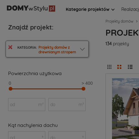
Kategorie projektów
Realizac
Projekty domów
Znajdź projekt:
PROJEK
134
projekty
Projekty domów z
KATEGORIA:
drewnianym stropem
Powierzchnia użytkowa
0
> 400
od
m²
do
m²
Kąt nachylenia dachu
od
°
do
°