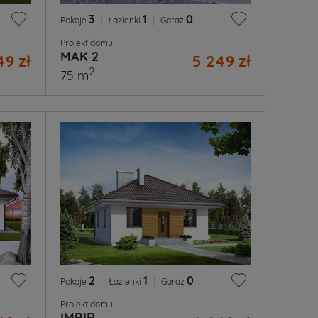
3
|
1
|
0
Pokoje
Łazienki
Garaż
Projekt domu
MAK 2
49 zł
5 249 zł
2
75 m
2
|
1
|
0
Pokoje
Łazienki
Garaż
Projekt domu
IMBIR