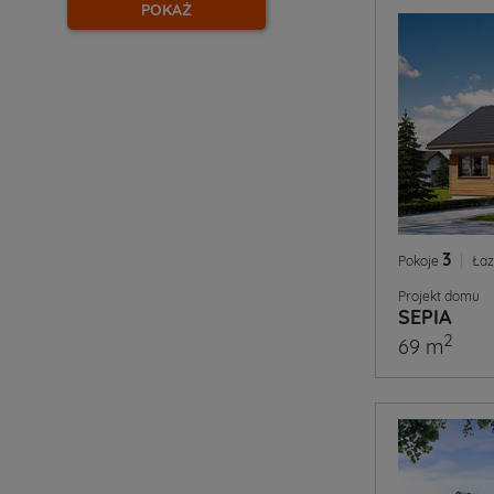
POKAŻ
3
|
Pokoje
Łaz
Projekt domu
SEPIA
2
69 m