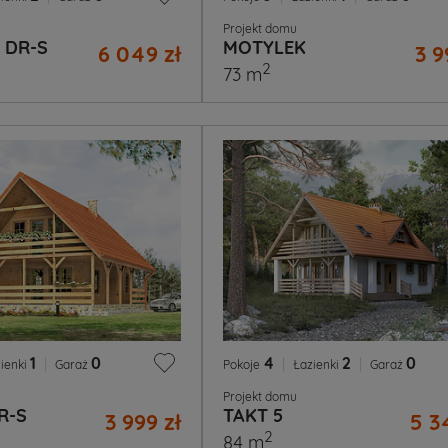
Projekt domu
 DR-S
MOTYLEK
6 049 zł
3 9
2
73 m
1
|
0
4
|
2
|
0
ienki
Garaż
Pokoje
Łazienki
Garaż
Projekt domu
R-S
TAKT 5
3 999 zł
5 3
2
84 m