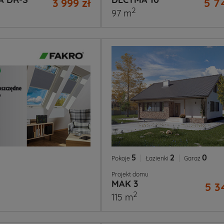
3 999 zł
5 7
2
97 m
5
|
2
|
0
Pokoje
Łazienki
Garaż
Projekt domu
MAK 3
5 3
2
115 m