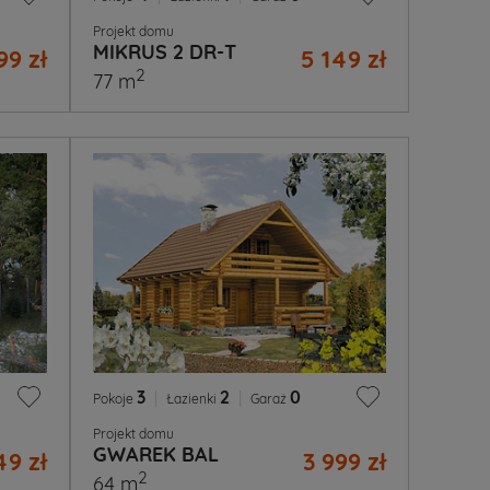
Projekt domu
MIKRUS 2 DR-T
99 zł
5 149 zł
2
77 m
3
|
2
|
0
Pokoje
Łazienki
Garaż
Projekt domu
GWAREK BAL
49 zł
3 999 zł
2
64 m