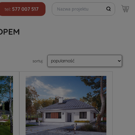
Szukaj projektów
tel:
577 007 517
OPEM
sortuj
: