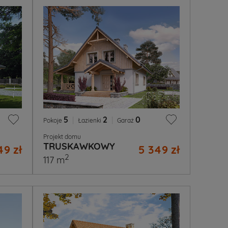
5
|
2
|
0
Pokoje
Łazienki
Garaż
Projekt domu
TRUSKAWKOWY
49 zł
5 349 zł
2
117 m