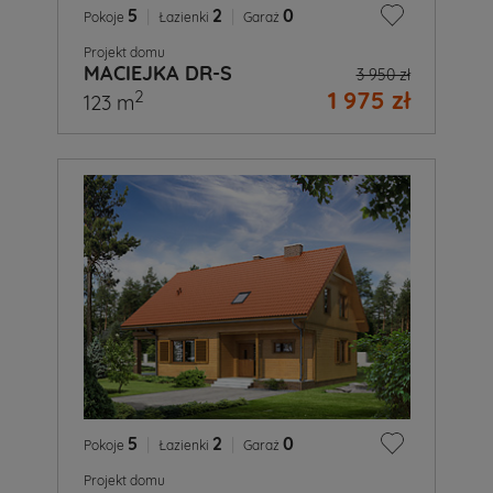
5
|
2
|
0
Pokoje
Łazienki
Garaż
Projekt domu
MACIEJKA DR-S
3 950 zł
1 975 zł
2
123 m
5
|
2
|
0
Pokoje
Łazienki
Garaż
Projekt domu