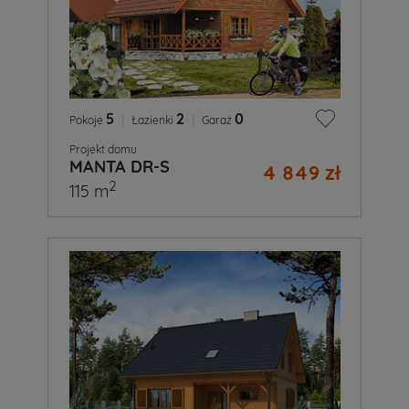
5
|
2
|
0
Pokoje
Łazienki
Garaż
Projekt domu
MANTA DR-S
4 849 zł
2
115 m