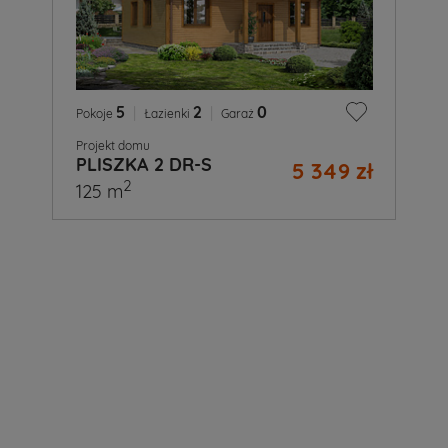
5
|
2
|
0
Pokoje
Łazienki
Garaż
Projekt domu
PLISZKA 2 DR-S
5 349 zł
2
125 m
A
Ty
już
wiesz
jaki