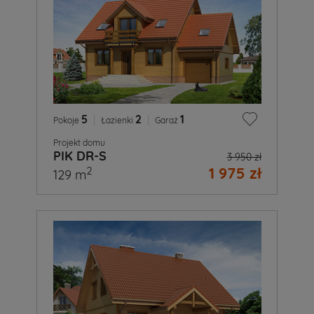
5
|
2
|
1
Pokoje
Łazienki
Garaż
Projekt domu
PIK DR-S
3 950 zł
1 975 zł
2
129 m