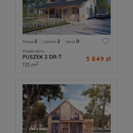
5
|
2
|
0
Pokoje
Łazienki
Garaż
Projekt domu
PUSZEK 2 DR-T
5 849 zł
2
133 m