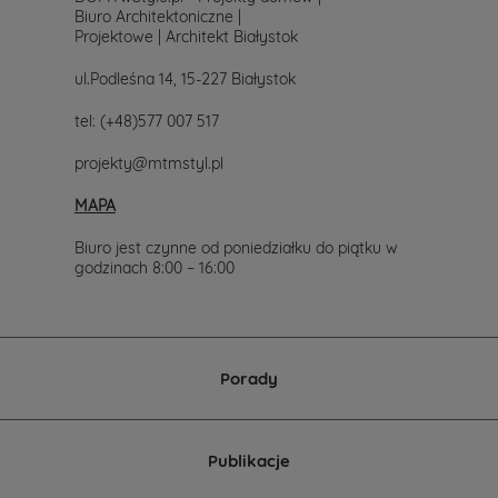
się
Biuro Architektoniczne |
z
Projektowe | Architekt Białystok
nami.
Mailowo
ul.Podleśna 14, 15-227 Białystok
projekty@mtmstyl.pl
lub
tel:
(+48)577 007 517
telefonicznie
577-
projekty@mtmstyl.pl
007-
517.
MAPA
Chętnie
wesprzemy
Cię
Biuro jest czynne od poniedziałku do piątku w
w
godzinach 8:00 – 16:00
wyborze
projektu
domu.
Porady
Publikacje