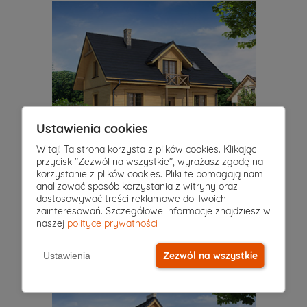
Ustawienia cookies
Witaj! Ta strona korzysta z plików cookies. Klikając
przycisk "Zezwól na wszystkie", wyrażasz zgodę na
5
|
2
|
0
Pokoje
Łazienki
Garaż
korzystanie z plików cookies. Pliki te pomagają nam
analizować sposób korzystania z witryny oraz
Projekt domu
dostosowywać treści reklamowe do Twoich
ANKA DR-S
5 349 zł
zainteresowań. Szczegółowe informacje znajdziesz w
2
118 m
naszej
polityce prywatności
Zezwól na wszystkie
Ustawienia