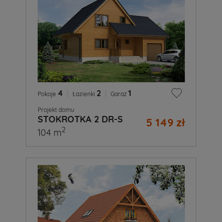
4
|
2
|
1
Pokoje
Łazienki
Garaż
Projekt domu
STOKROTKA 2 DR-S
5 149 zł
2
104 m