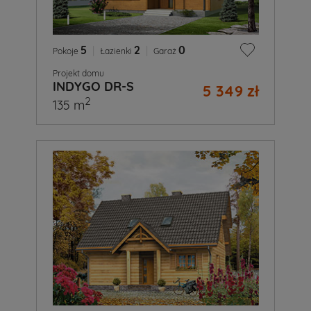
5
|
2
|
0
Pokoje
Łazienki
Garaż
Projekt domu
INDYGO DR-S
5 349 zł
2
135 m