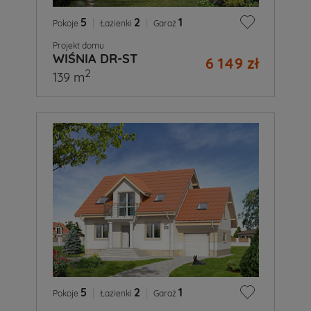
5
|
2
|
1
Pokoje
Łazienki
Garaż
Projekt domu
WIŚNIA DR-ST
6 149 zł
2
139 m
5
|
2
|
1
Pokoje
Łazienki
Garaż