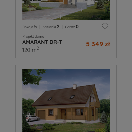
5
|
2
|
0
Pokoje
Łazienki
Garaż
Projekt domu
AMARANT DR-T
5 349 zł
2
120 m