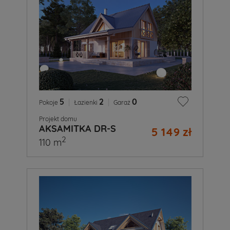
5
|
2
|
0
Pokoje
Łazienki
Garaż
Projekt domu
AKSAMITKA DR-S
5 149 zł
2
110 m