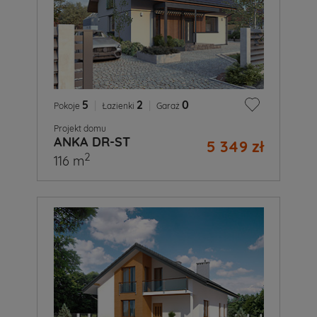
5
|
2
|
0
Pokoje
Łazienki
Garaż
Projekt domu
ANKA DR-ST
5 349 zł
2
116 m