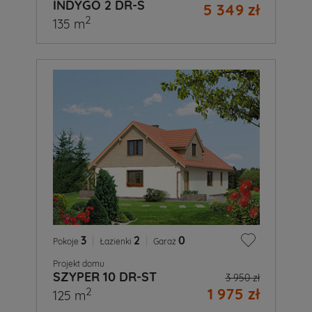
INDYGO 2 DR-S
5 349 zł
2
135 m
3
|
2
|
0
Pokoje
Łazienki
Garaż
Projekt domu
SZYPER 10 DR-ST
3 950 zł
1 975 zł
2
125 m