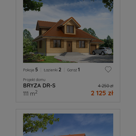
5
|
2
|
1
Pokoje
Łazienki
Garaż
Projekt domu
BRYZA DR-S
4 250 zł
2 125 zł
2
111 m