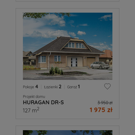
4
|
2
|
1
Pokoje
Łazienki
Garaż
Projekt domu
HURAGAN DR-S
3 950 zł
1 975 zł
2
127 m