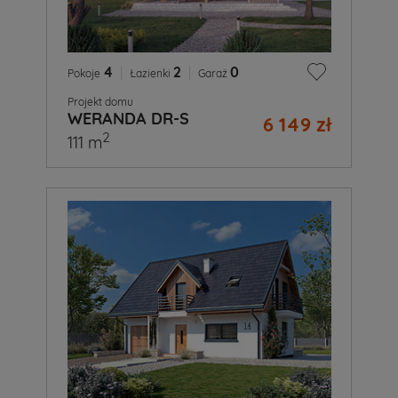
4
|
2
|
0
Pokoje
Łazienki
Garaż
Projekt domu
WERANDA DR-S
6 149 zł
2
111 m