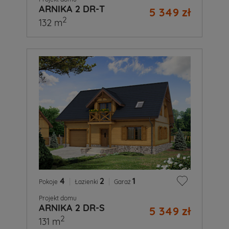
ARNIKA 2 DR-T
5 349 zł
2
132 m
4
|
2
|
1
Pokoje
Łazienki
Garaż
Projekt domu
ARNIKA 2 DR-S
5 349 zł
2
131 m