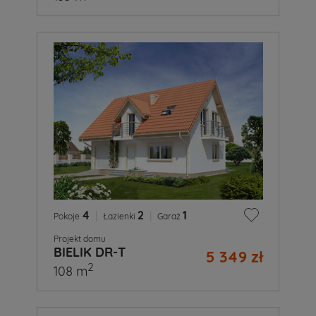
4
|
2
|
1
Pokoje
Łazienki
Garaż
Projekt domu
BIELIK DR-T
5 349 zł
2
108 m