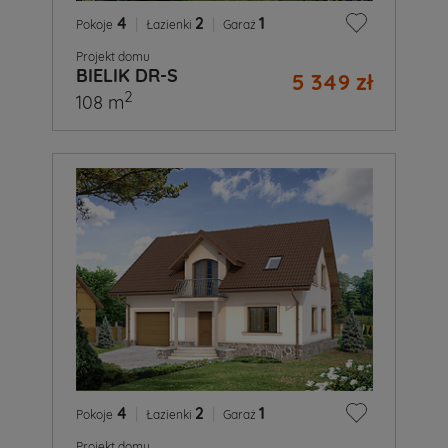
4
|
2
|
1
Pokoje
Łazienki
Garaż
Projekt domu
BIELIK DR-S
5 349 zł
2
108 m
4
|
2
|
1
Pokoje
Łazienki
Garaż
Projekt domu