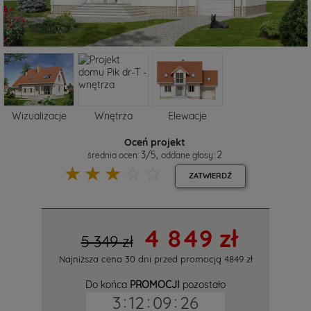
Wizualizacje
Wnętrza
Elewacje
Oceń projekt
3
/
5
,
2
średnia ocen:
oddane głosy:
☆
☆
☆
☆
☆
ZATWIERDŹ
4 849 zł
5 349 zł
Najniższa cena 30 dni przed promocją
4849 zł
Do końca
PROMOCJI
pozostało
3
:
12
:
09
:
25