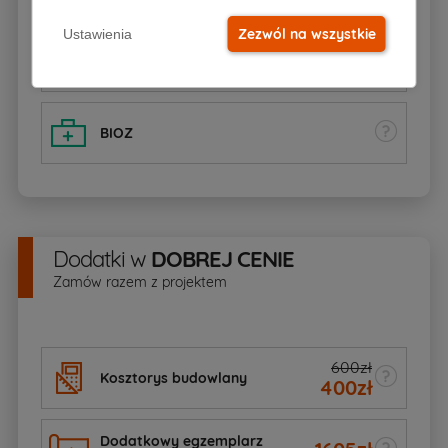
Zezwól na wszystkie
Ustawienia
Dziennik budowy
BIOZ
Dodatki
w
DOBREJ CENIE
Zamów razem z projektem
600zł
Kosztorys budowlany
400
zł
Dodatkowy egzemplarz