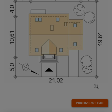
POBIERZ RZUT
1:500