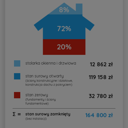
8%
72%
20%
stolarka okienna i drzwiowa
12 862 zł
stan surowy otwarty
119 158 zł
(ściany konstrukcyjne i działowe,
konstrukcja dachu z pokryciem)
stan zerowy
32 780 zł
(fundamenty i ściany
fundamentowe)
∑ =
stan surowy zamknięty
164 800 zł
(bez instalacji)