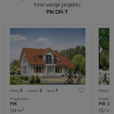
Inne wersje projektu
PIK DR-T
5
|
2
|
1
5
|
Pokoje
Łazienki
Garaż
Pokoje
Projekt domu
Projekt d
PIK
PIK 2
2
2
124 m
132 m