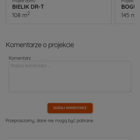
Projekt domu
Projekt d
BIELIK DR-T
BOGUŚ
2
2
108 m
145 m
Komentarze o projekcie
Komentarz
DODAJ KOMENTARZ
Przepraszamy, dane nie mogą być pobrane.