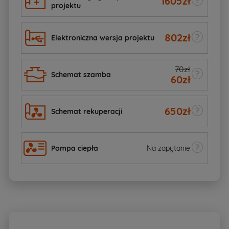
1605
zł
projektu
802
zł
Elektroniczna wersja projektu
70zł
Schemat szamba
60
zł
650
zł
Schemat rekuperacji
Pompa ciepła
Na zapytanie