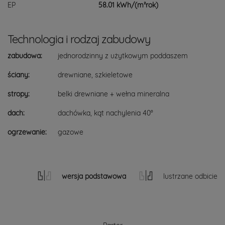
EP
58.01 kWh/(m²rok)
Technologia i rodzaj zabudowy
zabudowa:
jednorodzinny z użytkowym poddaszem
ściany:
drewniane, szkieletowe
stropy:
belki drewniane + wełna mineralna
dach:
dachówka, kąt nachylenia 40°
ogrzewanie:
gazowe
wersja podstawowa
lustrzane odbicie