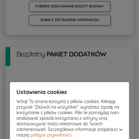
POBIERZ SZACUNKOWE KOSZTY BUDOWY
ZOBACZ ZESTAWIENIE MATERIAŁÓW
Bezpłatny
PAKIET DODATKÓW
Rzut w skali 1:500
pobierz
▸
Ustawienia cookies
Witaj! Ta strona korzysta z plików cookies. Klikając
przycisk "Zezwól na wszystkie", wyrażasz zgodę na
korzystanie z plików cookies. Pliki te pomagają nam
Charakterystyka energetyczna
analizować sposób korzystania z witryny oraz
dostosowywać treści reklamowe do Twoich
zainteresowań. Szczegółowe informacje znajdziesz w
naszej
polityce prywatności
Zgoda na zmiany