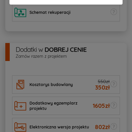
Schemat rekuperacji
Dodatki
w
DOBREJ CENIE
Zamów razem z projektem
550zł
Kosztorys budowlany
350
zł
Dodatkowy egzemplarz
1605
zł
projektu
802
zł
Elektroniczna wersja projektu