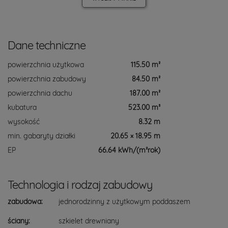
Dane techniczne
powierzchnia użytkowa
115.50 m²
powierzchnia zabudowy
84.50 m²
powierzchnia dachu
187.00 m²
kubatura
523.00 m³
wysokość
8.32 m
min. gabaryty działki
20.65 × 18.95 m
EP
66.64 kWh/(m²rok)
Technologia i rodzaj zabudowy
zabudowa:
jednorodzinny z użytkowym poddaszem
ściany:
szkielet drewniany