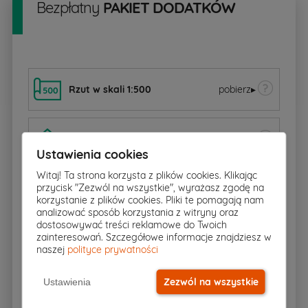
Bezpłatny
PAKIET DODATKÓW
Rzut w skali 1:500
pobierz
▸
Charakterystyka energetyczna
Ustawienia cookies
Witaj! Ta strona korzysta z plików cookies. Klikając
przycisk "Zezwól na wszystkie", wyrażasz zgodę na
Zgoda na zmiany
korzystanie z plików cookies. Pliki te pomagają nam
analizować sposób korzystania z witryny oraz
dostosowywać treści reklamowe do Twoich
zainteresowań. Szczegółowe informacje znajdziesz w
Dziennik budowy
naszej
polityce prywatności
Zezwól na wszystkie
Ustawienia
BIOZ