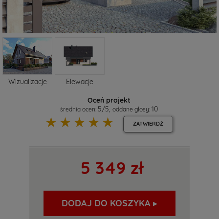
Wizualizacje
Elewacje
Oceń projekt
5
/
5
,
10
średnia ocen:
oddane głosy:
☆
☆
☆
☆
☆
ZATWIERDŹ
5 349 zł
DODAJ DO KOSZYKA ▸