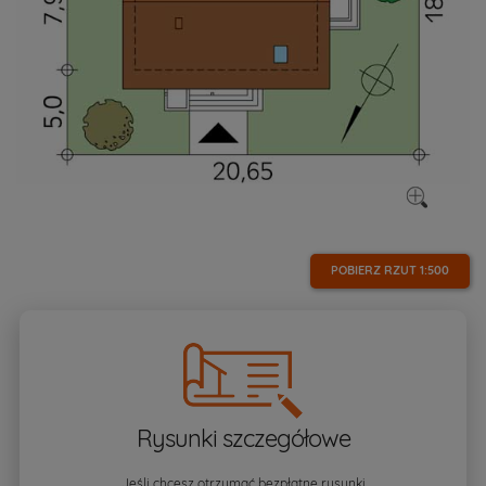
POBIERZ RZUT
1:500
Rysunki szczegółowe
Jeśli chcesz otrzymać bezpłatne rysunki