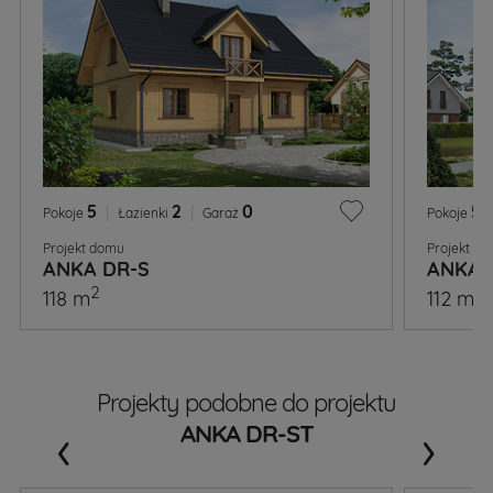
5
|
2
|
0
5
|
Pokoje
Łazienki
Garaż
Pokoje
Projekt domu
Projekt d
ANKA DR-S
ANKA
2
2
118 m
112 m
Projekty podobne do projektu
‹
›
ANKA DR-ST