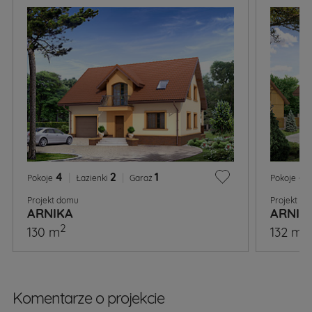
4
|
2
|
1
4
Pokoje
Łazienki
Garaż
Pokoje
Projekt domu
Projekt d
ARNIKA
ARNIKA
2
2
130 m
132 m
Komentarze o projekcie