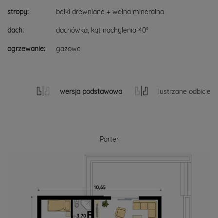
stropy:
belki drewniane + wełna mineralna
dach:
dachówka, kąt nachylenia 40°
ogrzewanie:
gazowe
wersja podstawowa
lustrzane odbicie
Parter