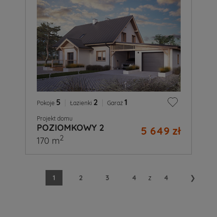
5
|
2
|
1
Pokoje
Łazienki
Garaż
Projekt domu
POZIOMKOWY 2
5 649 zł
2
170 m
1
2
3
4
z
4
❯
A
Ty