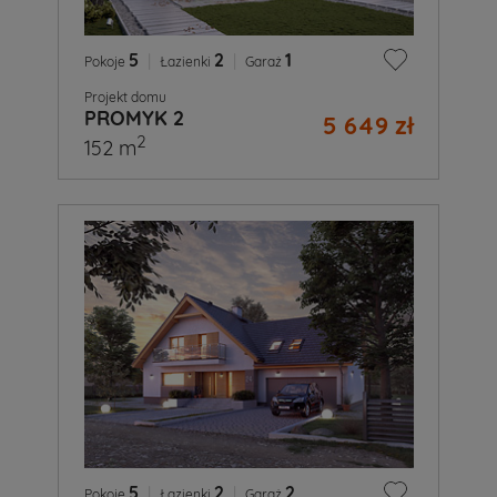
5
|
2
|
1
Pokoje
Łazienki
Garaż
Projekt domu
PROMYK 2
5 649 zł
2
152 m
5
|
2
|
2
Pokoje
Łazienki
Garaż