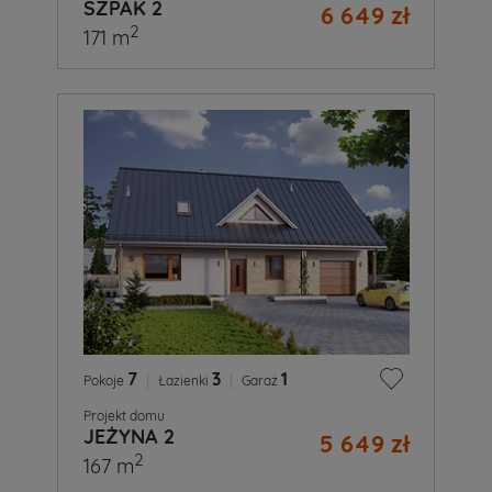
SZPAK 2
6 649 zł
2
171 m
7
|
3
|
1
Pokoje
Łazienki
Garaż
Projekt domu
JEŻYNA 2
5 649 zł
2
167 m