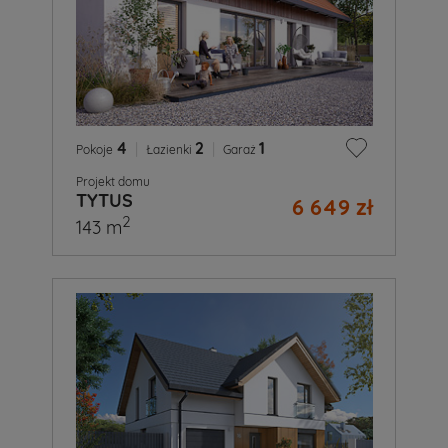
4
|
2
|
1
Pokoje
Łazienki
Garaż
Projekt domu
TYTUS
6 649 zł
2
143 m