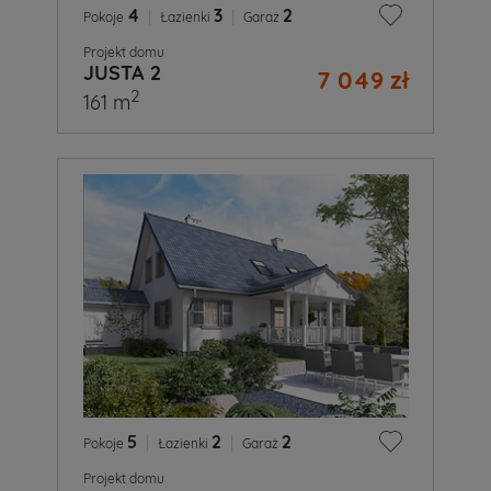
4
|
3
|
2
Pokoje
Łazienki
Garaż
Projekt domu
JUSTA 2
7 049 zł
2
161 m
5
|
2
|
2
Pokoje
Łazienki
Garaż
Projekt domu