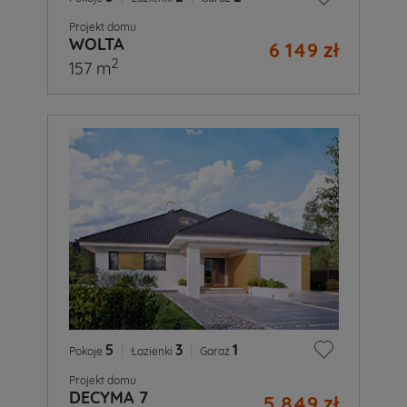
Projekt domu
WOLTA
6 149 zł
2
157 m
5
|
3
|
1
Pokoje
Łazienki
Garaż
Projekt domu
DECYMA 7
5 849 zł