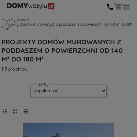
Projekty domów
Projekty domów murowanych z poddaszem o powierzchni od 140 m² do 180
m²
PROJEKTY DOMÓW MUROWANYCH Z
PODDASZEM O POWIERZCHNI OD 140
M² DO 180 M²
110
projektów
sortuj