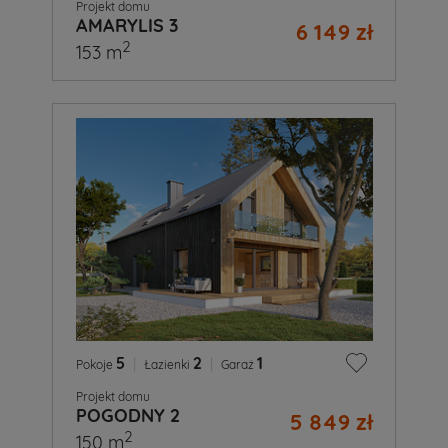
Projekt domu
AMARYLIS 3
6 149 zł
2
153 m
5
|
2
|
1
Pokoje
Łazienki
Garaż
Projekt domu
POGODNY 2
5 849 zł
2
150 m