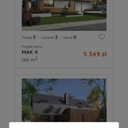
5
|
2
|
0
Pokoje
Łazienki
Garaż
Projekt domu
MAK 4
5 349 zł
2
146 m