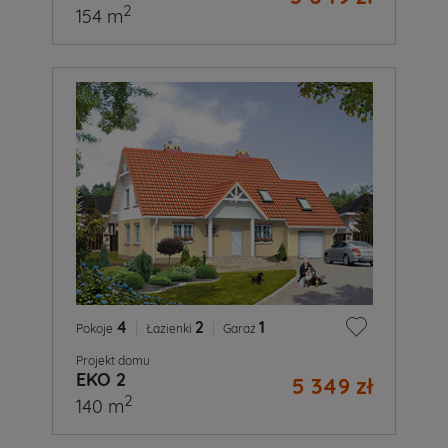
2
154 m
4
|
2
|
1
Pokoje
Łazienki
Garaż
Projekt domu
EKO 2
5 349 zł
2
140 m