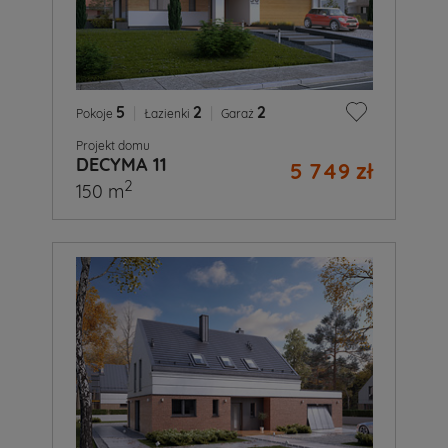
5
|
2
|
2
Pokoje
Łazienki
Garaż
Projekt domu
DECYMA 11
5 749 zł
2
150 m