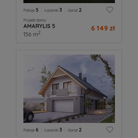
5
|
3
|
2
Pokoje
Łazienki
Garaż
Projekt domu
AMARYLIS 5
6 149 zł
2
156 m
6
|
3
|
2
Pokoje
Łazienki
Garaż