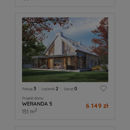
3
|
2
|
0
Pokoje
Łazienki
Garaż
Projekt domu
WERANDA 5
6 149 zł
2
151 m