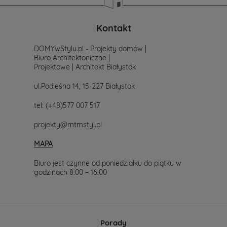
poszukiwania
projektu,
po
Kontakt
prostu
skontaktuj
DOMYwStylu.pl - Projekty domów |
się
Biuro Architektoniczne |
z
Projektowe | Architekt Białystok
nami.
Mailowo
ul.Podleśna 14, 15-227 Białystok
projekty@mtmstyl.pl
lub
tel:
(+48)577 007 517
telefonicznie
577-
projekty@mtmstyl.pl
007-
517.
MAPA
Chętnie
wesprzemy
Cię
Biuro jest czynne od poniedziałku do piątku w
w
godzinach 8:00 – 16:00
wyborze
projektu
domu.
Porady