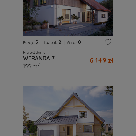
5
|
2
|
0
Pokoje
Łazienki
Garaż
Projekt domu
WERANDA 7
6 149 zł
2
155 m