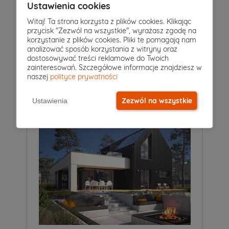
Ustawienia cookies
Witaj! Ta strona korzysta z plików cookies. Klikając
przycisk "Zezwól na wszystkie", wyrażasz zgodę na
4
|
3
|
2
Pokoje
Łazienki
Garaż
korzystanie z plików cookies. Pliki te pomagają nam
analizować sposób korzystania z witryny oraz
Projekt domu
dostosowywać treści reklamowe do Twoich
PLATAN
9 949 zł
zainteresowań. Szczegółowe informacje znajdziesz w
2
175 m
naszej
polityce prywatności
Zezwól na wszystkie
Ustawienia