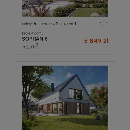
5
|
2
|
1
Pokoje
Łazienki
Garaż
Projekt domu
SOPRAN 6
5 849 zł
2
162 m