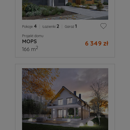
4
|
2
|
1
Pokoje
Łazienki
Garaż
Projekt domu
MOPS
6 349 zł
2
166 m