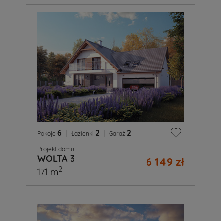
6
|
2
|
2
Pokoje
Łazienki
Garaż
Projekt domu
WOLTA 3
6 149 zł
2
171 m