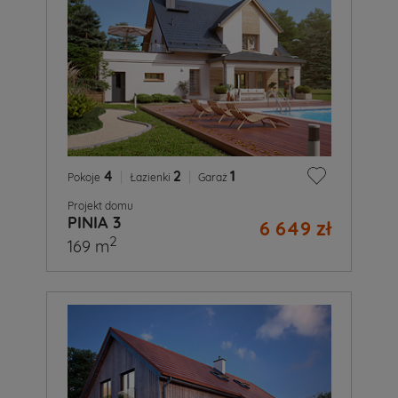
4
|
2
|
1
Pokoje
Łazienki
Garaż
Projekt domu
PINIA 3
6 649 zł
2
169 m