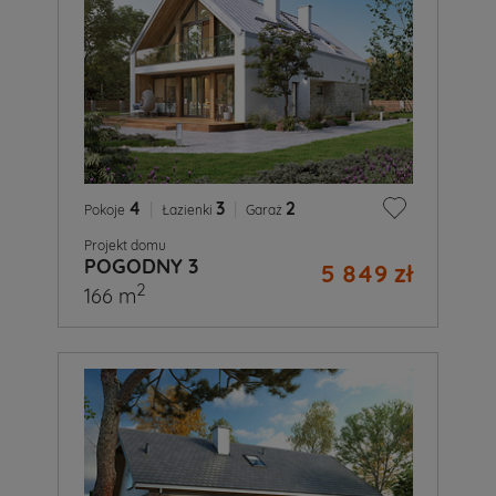
4
|
3
|
2
Pokoje
Łazienki
Garaż
Projekt domu
POGODNY 3
5 849 zł
2
166 m