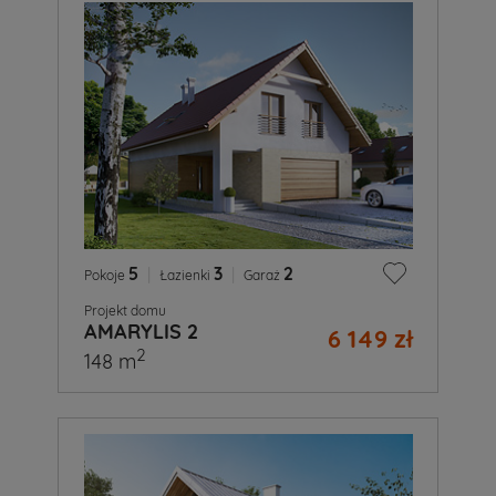
5
|
3
|
2
Pokoje
Łazienki
Garaż
Projekt domu
AMARYLIS 2
6 149 zł
2
148 m