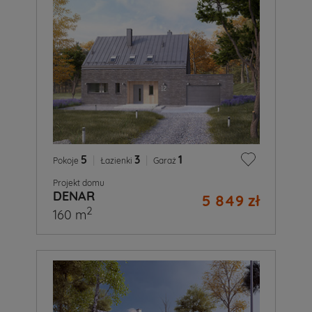
5
|
3
|
1
Pokoje
Łazienki
Garaż
Projekt domu
DENAR
5 849 zł
2
160 m