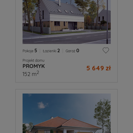
5
|
2
|
0
Pokoje
Łazienki
Garaż
Projekt domu
PROMYK
5 649 zł
2
152 m