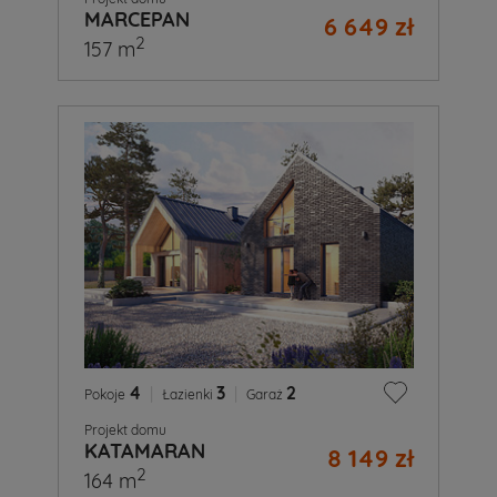
MARCEPAN
6 649 zł
2
157 m
4
|
3
|
2
Pokoje
Łazienki
Garaż
Projekt domu
KATAMARAN
8 149 zł
2
164 m