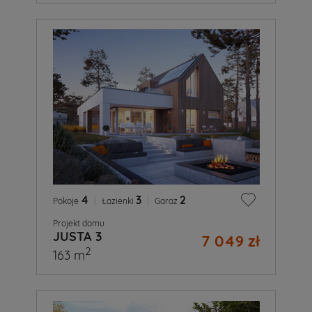
4
|
3
|
2
Pokoje
Łazienki
Garaż
Projekt domu
JUSTA 3
7 049 zł
2
163 m