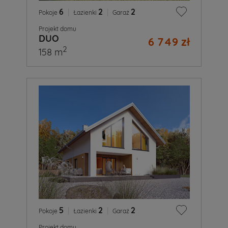
6
|
2
|
2
Pokoje
Łazienki
Garaż
Projekt domu
DUO
6 749 zł
2
158 m
5
|
2
|
2
Pokoje
Łazienki
Garaż
Projekt domu