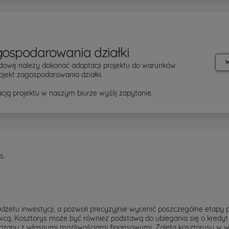
gospodarowania działki
W
dowę należy dokonać adaptacji projektu do warunków
ojekt zagospodarowania działki.
cją projektu w naszym biurze wyślij zapytanie.
s.
żetu inwestycji, a pozwoli precyzyjnie wycenić poszczególne etapy 
cą. Kosztorys może być również podstawą do ubiegania się o kredyt 
ązany z własnymi możliwościami finansowymi. Zaletą kosztorysu w we