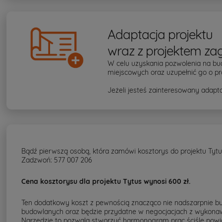
Adaptacja projektu
wraz z projektem za
W celu uzyskania pozwolenia na bu
miejscowych oraz uzupełnić go o pr
Jeżeli jesteś zainteresowany adapta
Bądź pierwszą osobą, która zamówi kosztorys do projektu Tytu
Zadzwoń: 577 007 206
Cena kosztorysu dla projektu Tytus wynosi 600 zł.
Ten dodatkowy koszt z pewnością znacząco nie nadszarpnie bud
budowlanych oraz będzie przydatne w negocjacjach z wykonaw
Narzędzie to pozwala stworzyć harmonogram prac ściśle powi