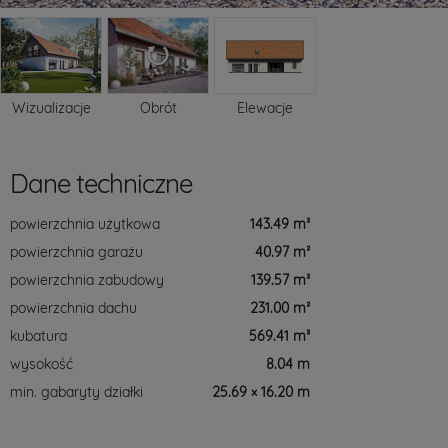
Wizualizacje
Obrót
Elewacje
Dane techniczne
powierzchnia użytkowa
143.49 m²
powierzchnia garażu
40.97 m²
powierzchnia zabudowy
139.57 m²
powierzchnia dachu
231.00 m²
kubatura
569.41 m³
wysokość
8.04 m
min. gabaryty działki
25.69 × 16.20 m