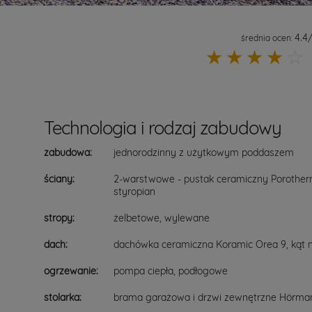
4.4
średnia ocen:
☆
☆
☆
☆
☆
Technologia i rodzaj zabudowy
zabudowa:
jednorodzinny z użytkowym poddaszem
ściany:
2-warstwowe - pustak ceramiczny Porotherm
styropian
stropy:
żelbetowe, wylewane
dach:
dachówka ceramiczna Koramic Orea 9, kąt n
ogrzewanie:
pompa ciepła, podłogowe
stolarka:
brama garażowa i drzwi zewnętrzne Hörma