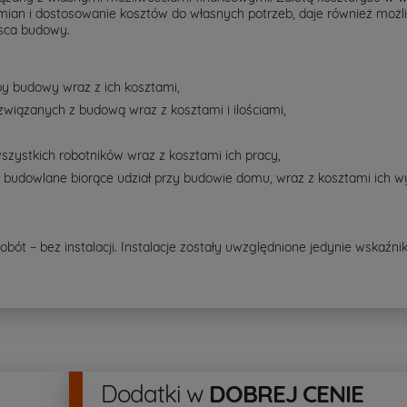
zmian i dostosowanie kosztów do własnych potrzeb, daje również możl
jsca budowy.
py budowy wraz z ich kosztami,
związanych z budową wraz z kosztami i ilościami,
szystkich robotników wraz z kosztami ich pracy,
y budowlane biorące udział przy budowie domu, wraz z kosztami ich 
ót – bez instalacji. Instalacje zostały uwzględnione jedynie wskaźn
Dodatki
w
DOBREJ CENIE