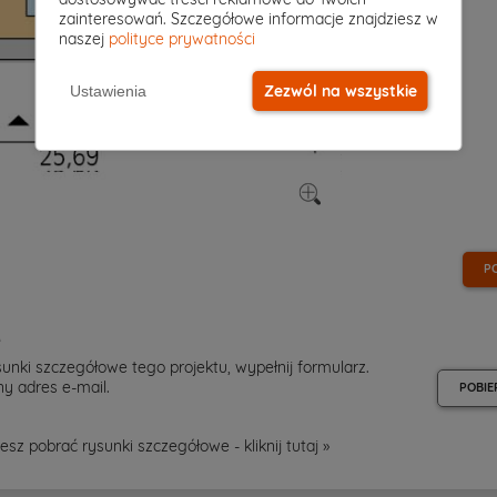
zainteresowań. Szczegółowe informacje znajdziesz w
naszej
polityce prywatności
Zezwól na wszystkie
Ustawienia
P
e
unki szczegółowe tego projektu, wypełnij formularz.
y adres e-mail.
POBIE
esz pobrać rysunki szczegółowe - kliknij
tutaj »