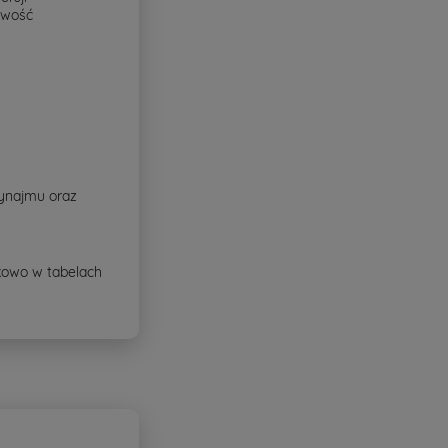
iwość
wynajmu oraz
ikowo w tabelach