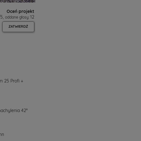
Oceń projekt
/
5
,
12
oddane głosy:
ZATWIERDŹ
 25 Profi +
achylenia 42°
nn