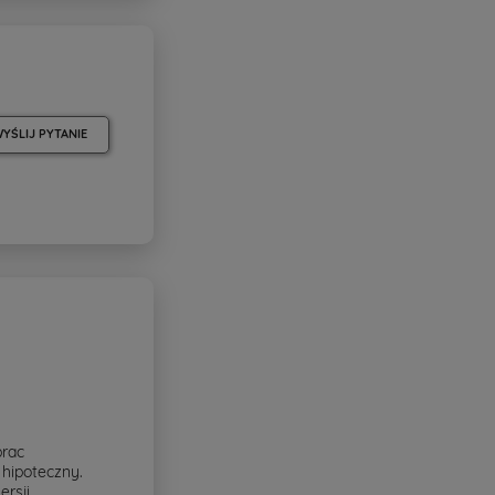
YŚLIJ PYTANIE
prac
hipoteczny.
rsji