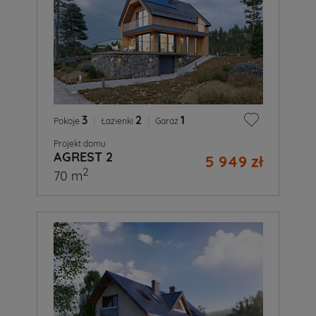
3
|
2
|
1
Pokoje
Łazienki
Garaż
Projekt domu
AGREST 2
5 949 zł
2
70 m