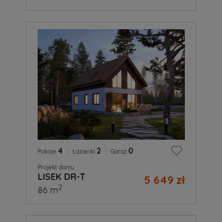
4
|
2
|
0
Pokoje
Łazienki
Garaż
Projekt domu
LISEK DR-T
5 649 zł
2
86 m