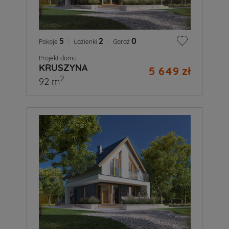
5
|
2
|
0
Pokoje
Łazienki
Garaż
Projekt domu
KRUSZYNA
5 649 zł
2
92 m