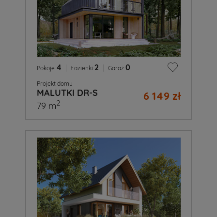
4
|
2
|
0
Pokoje
Łazienki
Garaż
Projekt domu
MALUTKI DR-S
6 149 zł
2
79 m