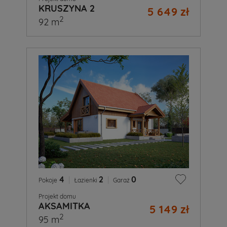
KRUSZYNA 2
5 649 zł
2
92 m
4
|
2
|
0
Pokoje
Łazienki
Garaż
Projekt domu
AKSAMITKA
5 149 zł
2
95 m