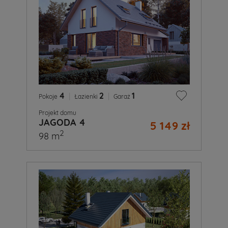
4
|
2
|
1
Pokoje
Łazienki
Garaż
Projekt domu
JAGODA 4
5 149 zł
2
98 m