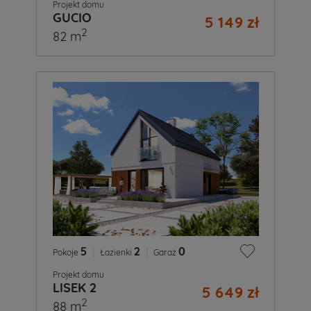
Projekt domu
GUCIO
5 149 zł
2
82 m
5
|
2
|
0
Pokoje
Łazienki
Garaż
Projekt domu
LISEK 2
5 649 zł
2
88 m