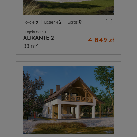
5
|
2
|
0
Pokoje
Łazienki
Garaż
Projekt domu
ALIKANTE 2
4 849 zł
2
88 m