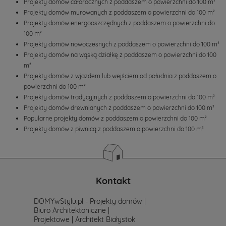
Projekty domów całorocznych z poddaszem o powierzchni do 100 m²
prostu
Projekty domów murowanych z poddaszem o powierzchni do 100 m²
skontaktuj
się
Projekty domów energooszczędnych z poddaszem o powierzchni do
z
100 m²
nami.
Projekty domów nowoczesnych z poddaszem o powierzchni do 100 m²
Mailowo
Projekty domów na wąską działkę z poddaszem o powierzchni do 100
projekty@mtmstyl.pl
m²
lub
Projekty domów z wjazdem lub wejściem od południa z poddaszem o
telefonicznie
577-
powierzchni do 100 m²
007-
Projekty domów tradycyjnych z poddaszem o powierzchni do 100 m²
517.
Projekty domów drewnianych z poddaszem o powierzchni do 100 m²
Chętnie
Popularne projekty domów z poddaszem o powierzchni do 100 m²
wesprzemy
Projekty domów z piwnicą z poddaszem o powierzchni do 100 m²
Cię
w
wyborze
projektu
domu.
Kontakt
DOMYwStylu.pl - Projekty domów |
Biuro Architektoniczne |
Projektowe | Architekt Białystok