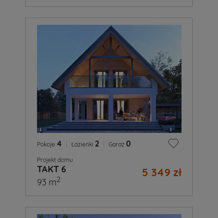
4
|
2
|
0
Pokoje
Łazienki
Garaż
Projekt domu
TAKT 6
5 349 zł
2
93 m