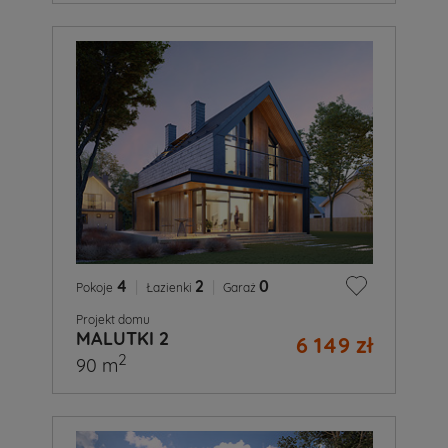
4
|
2
|
0
Pokoje
Łazienki
Garaż
Projekt domu
MALUTKI 2
6 149 zł
2
90 m