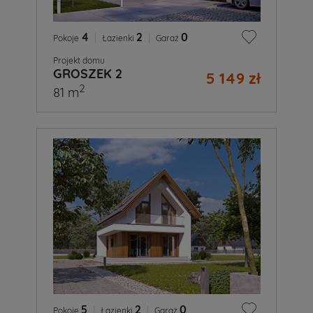
4
|
2
|
0
Pokoje
Łazienki
Garaż
Projekt domu
GROSZEK 2
5 149 zł
2
81 m
5
|
2
|
0
Pokoje
Łazienki
Garaż