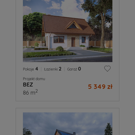
4
|
2
|
0
Pokoje
Łazienki
Garaż
Projekt domu
BEZ
5 349 zł
2
86 m