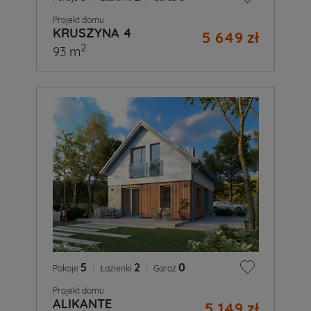
Projekt domu
KRUSZYNA 4
5 649 zł
2
93 m
5
|
2
|
0
Pokoje
Łazienki
Garaż
Projekt domu
ALIKANTE
5 149 zł