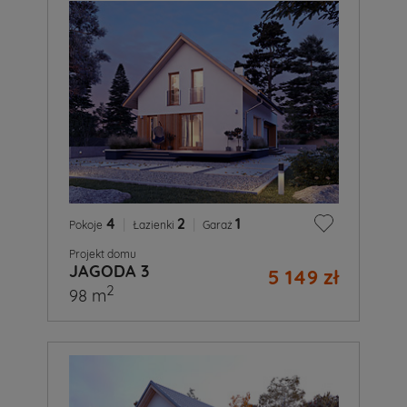
4
|
2
|
1
Pokoje
Łazienki
Garaż
Projekt domu
JAGODA 3
5 149 zł
2
98 m