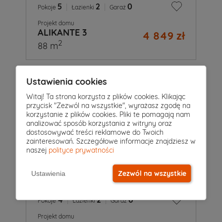
5
|
2
|
0
Pokoje
Łazienki
Garaż
Projekt domu
ALIKANTE 3
4 849 zł
2
88 m
Ustawienia cookies
Witaj! Ta strona korzysta z plików cookies. Klikając
przycisk "Zezwól na wszystkie", wyrażasz zgodę na
korzystanie z plików cookies. Pliki te pomagają nam
analizować sposób korzystania z witryny oraz
dostosowywać treści reklamowe do Twoich
zainteresowań. Szczegółowe informacje znajdziesz w
naszej
polityce prywatności
Zezwól na wszystkie
Ustawienia
4
|
2
|
0
Pokoje
Łazienki
Garaż
Projekt domu