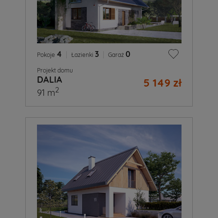
4
|
3
|
0
Pokoje
Łazienki
Garaż
Projekt domu
DALIA
5 149 zł
2
91 m