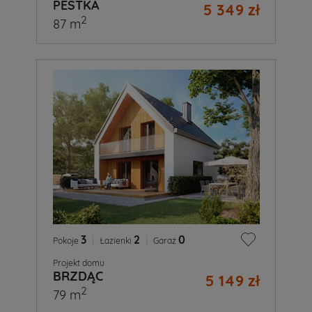
PESTKA
5 349 zł
2
87 m
3
|
2
|
0
Pokoje
Łazienki
Garaż
Projekt domu
BRZDĄC
5 149 zł
2
79 m