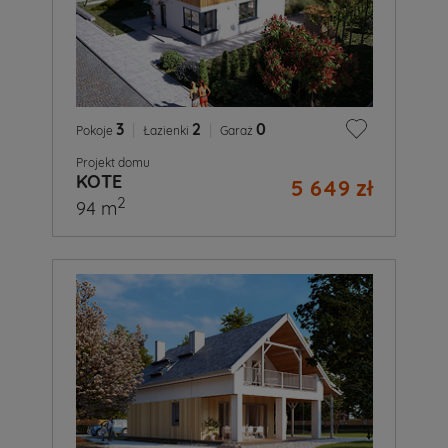
3
|
2
|
0
Pokoje
Łazienki
Garaż
Projekt domu
KOTE
5 649 zł
2
94 m