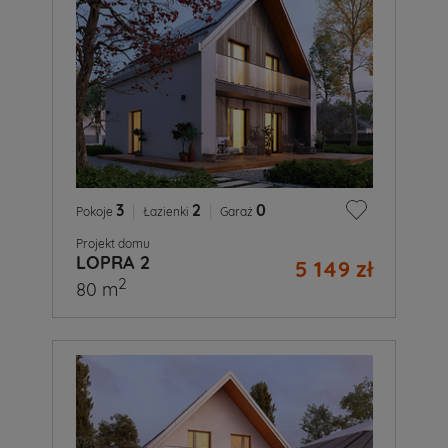
3
|
2
|
0
Pokoje
Łazienki
Garaż
Projekt domu
LOPRA 2
5 149 zł
2
80 m