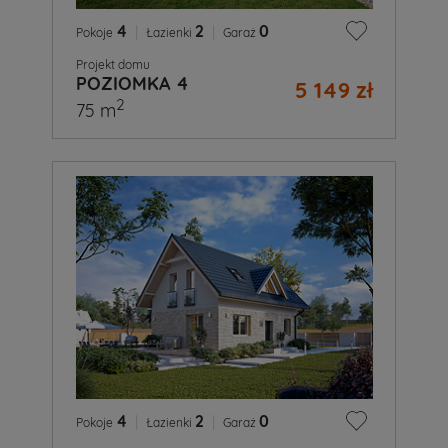
4
|
2
|
0
Pokoje
Łazienki
Garaż
Projekt domu
POZIOMKA 4
5 149 zł
2
75 m
4
|
2
|
0
Pokoje
Łazienki
Garaż