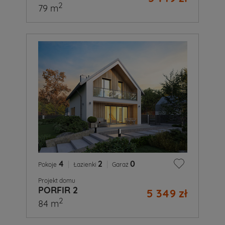
2
79 m
4
|
2
|
0
Pokoje
Łazienki
Garaż
Projekt domu
PORFIR 2
5 349 zł
2
84 m