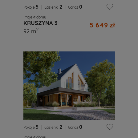
5
|
2
|
0
Pokoje
Łazienki
Garaż
Projekt domu
KRUSZYNA 3
5 649 zł
2
92 m
5
|
2
|
0
Pokoje
Łazienki
Garaż
Projekt domu