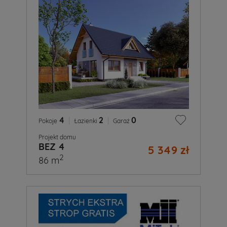
4
|
2
|
0
Pokoje
Łazienki
Garaż
Projekt domu
BEZ 4
5 349 zł
2
86 m