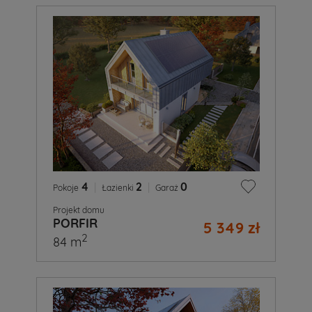
4
|
2
|
0
Pokoje
Łazienki
Garaż
Projekt domu
PORFIR
5 349 zł
2
84 m