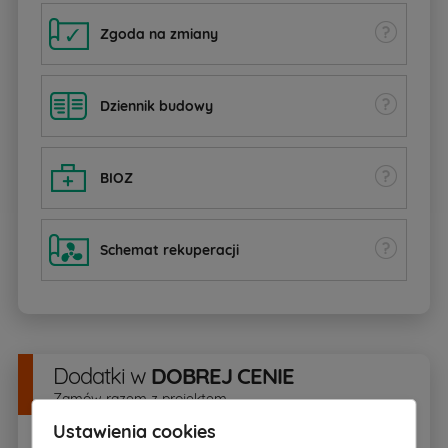
Zgoda na zmiany
Dziennik budowy
BIOZ
Schemat rekuperacji
Dodatki
w
DOBREJ CENIE
Zamów razem z projektem
Ustawienia cookies