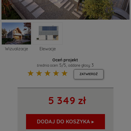
Wizualizacje
Elewacje
Oceń projekt
5
/
5
,
3
średnia ocen:
oddane głosy:
☆
☆
☆
☆
☆
ZATWIERDŹ
5 349 zł
DODAJ DO KOSZYKA ▸