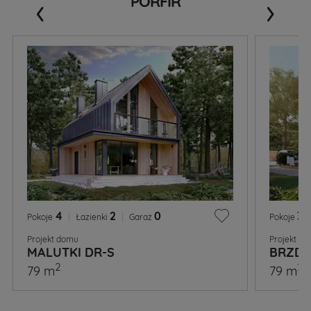
‹
›
PORFIR
4
|
2
|
0
3
|
Pokoje
Łazienki
Garaż
Pokoje
Projekt domu
Projekt d
MALUTKI DR-S
BRZDĄ
2
2
79 m
79 m