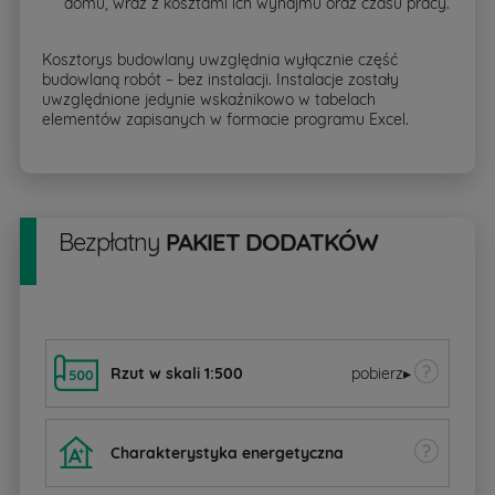
domu, wraz z kosztami ich wynajmu oraz czasu pracy.
Kosztorys budowlany uwzględnia wyłącznie część
budowlaną robót – bez instalacji. Instalacje zostały
uwzględnione jedynie wskaźnikowo w tabelach
elementów zapisanych w formacie programu Excel.
Bezpłatny
PAKIET DODATKÓW
Rzut w skali 1:500
pobierz
▸
Charakterystyka energetyczna