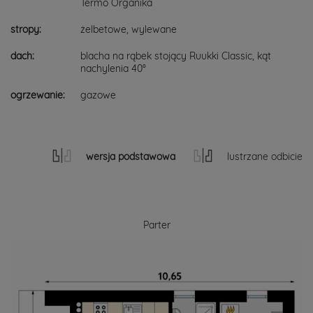
Termo Organika
stropy:
żelbetowe, wylewane
dach:
blacha na rąbek stojący Ruukki Classic, kąt
nachylenia 40°
ogrzewanie:
gazowe
wersja podstawowa
lustrzane odbicie
Parter