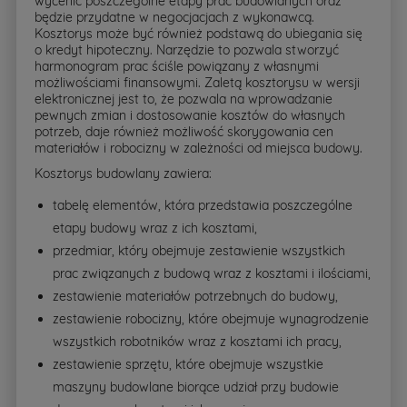
wycenić poszczególne etapy prac budowlanych oraz
będzie przydatne w negocjacjach z wykonawcą.
Kosztorys może być również podstawą do ubiegania się
o kredyt hipoteczny. Narzędzie to pozwala stworzyć
harmonogram prac ściśle powiązany z własnymi
możliwościami finansowymi. Zaletą kosztorysu w wersji
elektronicznej jest to, że pozwala na wprowadzanie
pewnych zmian i dostosowanie kosztów do własnych
potrzeb, daje również możliwość skorygowania cen
materiałów i robocizny w zależności od miejsca budowy.
Kosztorys budowlany zawiera:
tabelę elementów, która przedstawia poszczególne
etapy budowy wraz z ich kosztami,
przedmiar, który obejmuje zestawienie wszystkich
prac związanych z budową wraz z kosztami i ilościami,
zestawienie materiałów potrzebnych do budowy,
zestawienie robocizny, które obejmuje wynagrodzenie
wszystkich robotników wraz z kosztami ich pracy,
zestawienie sprzętu, które obejmuje wszystkie
maszyny budowlane biorące udział przy budowie