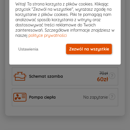
Witaj! Ta strona korzysta z plików cookies. Klikając
przycisk "Zezwól na wszystkie", wyrażasz zgodę na
600
zł
Kosztorys budowlany
korzystanie z plików cookies. Pliki te pomagają nam
analizować sposób korzystania z witryny oraz
dostosowywać treści reklamowe do Twoich
zainteresowań. Szczegółowe informacje znajdziesz w
Dodatkowy egzemplarz
1605
zł
naszej
polityce prywatności
projektu
Zezwól na wszystkie
Ustawienia
802
zł
Elektroniczna wersja projektu
70zł
Schemat szamba
60
zł
Pompa ciepła
Na zapytanie