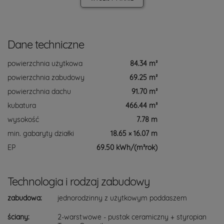
Dane techniczne
powierzchnia użytkowa
84.34 m²
powierzchnia zabudowy
69.25 m²
powierzchnia dachu
91.70 m²
kubatura
466.44 m³
wysokość
7.78 m
min. gabaryty działki
18.65 × 16.07 m
EP
69.50 kWh/(m²rok)
Technologia i rodzaj zabudowy
zabudowa:
jednorodzinny z użytkowym poddaszem
ściany:
2-warstwowe - pustak ceramiczny + styropian