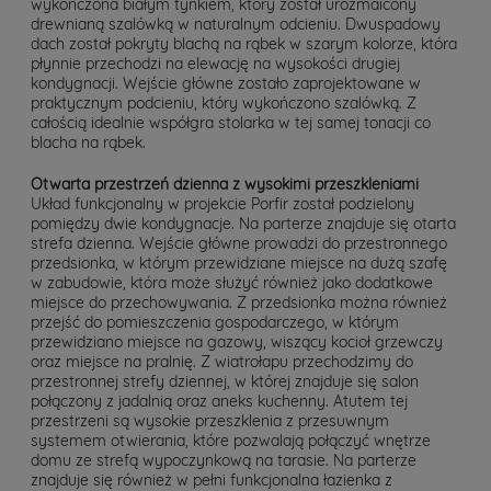
wykończona białym tynkiem, który został urozmaicony
drewnianą szalówką w naturalnym odcieniu. Dwuspadowy
dach został pokryty blachą na rąbek w szarym kolorze, która
płynnie przechodzi na elewację na wysokości drugiej
kondygnacji. Wejście główne zostało zaprojektowane w
praktycznym podcieniu, który wykończono szalówką. Z
całością idealnie współgra stolarka w tej samej tonacji co
blacha na rąbek.
Otwarta przestrzeń dzienna z wysokimi przeszkleniami
Układ funkcjonalny w projekcie Porfir został podzielony
pomiędzy dwie kondygnacje. Na parterze znajduje się otarta
strefa dzienna. Wejście główne prowadzi do przestronnego
przedsionka, w którym przewidziane miejsce na dużą szafę
w zabudowie, która może służyć również jako dodatkowe
miejsce do przechowywania. Z przedsionka można również
przejść do pomieszczenia gospodarczego, w którym
przewidziano miejsce na gazowy, wiszący kocioł grzewczy
oraz miejsce na pralnię. Z wiatrołapu przechodzimy do
przestronnej strefy dziennej, w której znajduje się salon
połączony z jadalnią oraz aneks kuchenny. Atutem tej
przestrzeni są wysokie przeszklenia z przesuwnym
systemem otwierania, które pozwalają połączyć wnętrze
domu ze strefą wypoczynkową na tarasie. Na parterze
znajduje się również w pełni funkcjonalna łazienka z