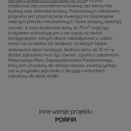
domów o powierzchni zabudowy do 70 m
można
zrealizować bez pozwolenia na budowę, bez kierownika
budowy oraz dziennika budowy. Podstawowym założeniem
programu jest przeznaczenie inwestycji na zaspokojenie
własnych potrzeb mieszkaniowych. Nowe przepisy określają
2
również, iż nowo budowane domy do 70 m
mają być
budynkami wolnostojącymi o nie więcej niż dwóch
kondygnacjach, których obszar oddziaływania w całości
mieści się na działce lub działkach, na których będzie
2
realizowana dana inwestycja. Budowa domu do 70 m
w
drodze zgłoszenia musi być również zgodna z założeniami
Miejscowego Planu Zagospodarowania Przestrzennego,
który jest uchwalony dla danego obszaru inwestycyjnego,
zaś w przypadku jego braku z decyzją o warunkach
zabudowy dla danej działki.
Inne wersje projektu
PORFIR