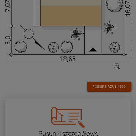
POBIERZ RZUT
1:500
Rysunki szczegółowe