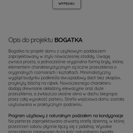
WYPEŁNIJ
Opis do projektu
BOGATKA
Bogatka to projekt domu z użytkowym poddaszem
zaprojektowany w stylu nowoczesnej stodoły. Uwagę
zwraca prosta, a jednocześnie oryginalna formą bryły, której
elementem charakterystycznym są liczne przeszklenia o
oryginalnych rozmiarach i kształtach. Minimalistyczny
wygląd budynku podkreśla dwuspadowy dach bez okapów,
przykryty blachą na rąbek. Nowoczesnego charakteru
dodają drewniane okładziny elewacyjne oraz duże
przeszklenia, a zwłaszcza skośne okna w dachu biegnące
przez całą wysokość parteru. Strefa wejściowa domu została
usytuowana w praktycznym podcieniu.
Program użytkowy z naturalnym podziałem na kondygnacje
Na parterze zaprojektowano otwartą strefę dzienną, w której
przestrzeń salonu płynnie łączy się z jadalnią. Wysokie
przeszklenia zapewniają dużą ilość naturalnego światła,