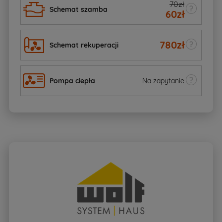
70zł
Schemat szamba
60
zł
780
zł
Schemat rekuperacji
Pompa ciepła
Na zapytanie