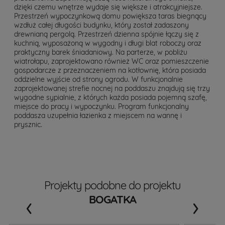
dzięki czemu wnętrze wydaje się większe i atrakcyjniejsze.
Przestrzeń wypoczynkową domu powiększa taras biegnący
wzdłuż całej długości budynku, który został zadaszony
drewnianą pergolą. Przestrzeń dzienna spójnie łączy się z
kuchnią, wyposażoną w wygodny i długi blat roboczy oraz
praktyczny barek śniadaniowy. Na parterze, w pobliżu
wiatrołapu, zaprojektowano również WC oraz pomieszczenie
gospodarcze z przeznaczeniem na kotłownię, która posiada
oddzielne wyjście od strony ogrodu. W funkcjonalnie
zaprojektowanej strefie nocnej na poddaszu znajdują się trzy
wygodne sypialnie, z których każda posiada pojemną szafę,
miejsce do pracy i wypoczynku. Program funkcjonalny
poddasza uzupełnia łazienka z miejscem na wannę i
prysznic.
Projekty podobne do projektu
‹
›
BOGATKA