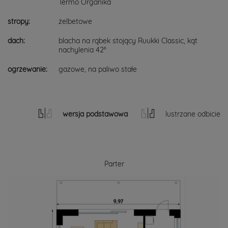
Termo Organika
stropy:
żelbetowe
dach:
blacha na rąbek stojący Ruukki Classic, kąt
nachylenia 42°
ogrzewanie:
gazowe, na paliwo stałe
wersja podstawowa
lustrzane odbicie
Parter