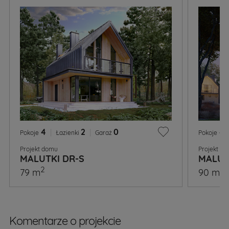
4
|
2
|
0
4
Pokoje
Łazienki
Garaż
Pokoje
Projekt domu
Projekt d
MALUTKI DR-S
MALUT
2
2
79 m
90 m
Komentarze o projekcie