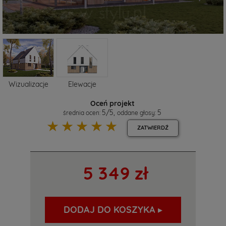
Wizualizacje
Elewacje
Oceń projekt
5
/
5
,
5
średnia ocen:
oddane głosy:
☆
☆
☆
☆
☆
ZATWIERDŹ
5 349 zł
DODAJ DO KOSZYKA ▸