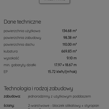
Dane techniczne
powierzchnia użytkowa
134.68 m²
powierzchnia zabudowy
98.38 m²
powierzchnia dachu
110.00 m²
kubatura
669.83 m³
wysokość
9.10 m
min. gabaryty działki
17.97 × 18.67 m
EP
15.72 kWh/(m²rok)
Technologia i rodzaj zabudowy
zabudowa:
jednorodzinny z użytkowym poddaszem
ściany:
2-warstwowe - bloczek silikatowy + styropian