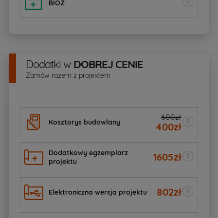
BIOZ
Dodatki
w
DOBREJ CENIE
Zamów razem z projektem
600zł
Kosztorys budowlany
400
zł
Dodatkowy egzemplarz
1605
zł
projektu
802
zł
Elektroniczna wersja projektu