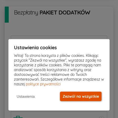
Bezpłatny
PAKIET DODATKÓW
Rzut w skali 1:500
pobierz
▸
Ustawienia cookies
Witaj! Ta strona korzysta z plików cookies. Klikając
przycisk "Zezwól na wszystkie", wyrażasz zgodę na
Charakterystyka energetyczna
korzystanie z plików cookies. Pliki te pomagają nam
analizować sposób korzystania z witryny oraz
dostosowywać treści reklamowe do Twoich
zainteresowań. Szczegółowe informacje znajdziesz w
Zgoda na zmiany
naszej
polityce prywatności
Zezwól na wszystkie
Ustawienia
Dziennik budowy