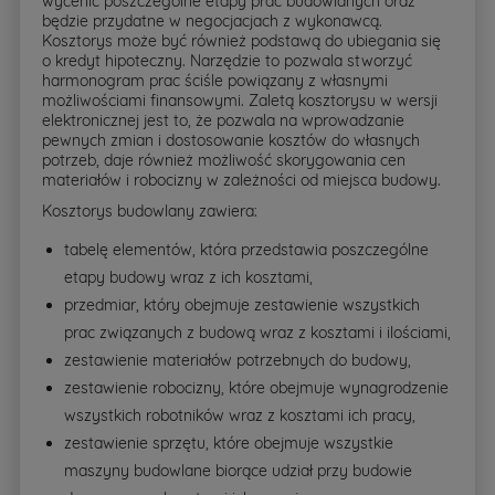
wycenić poszczególne etapy prac budowlanych oraz
będzie przydatne w negocjacjach z wykonawcą.
Kosztorys może być również podstawą do ubiegania się
o kredyt hipoteczny. Narzędzie to pozwala stworzyć
harmonogram prac ściśle powiązany z własnymi
możliwościami finansowymi. Zaletą kosztorysu w wersji
elektronicznej jest to, że pozwala na wprowadzanie
pewnych zmian i dostosowanie kosztów do własnych
potrzeb, daje również możliwość skorygowania cen
materiałów i robocizny w zależności od miejsca budowy.
Kosztorys budowlany zawiera:
tabelę elementów, która przedstawia poszczególne
etapy budowy wraz z ich kosztami,
przedmiar, który obejmuje zestawienie wszystkich
prac związanych z budową wraz z kosztami i ilościami,
zestawienie materiałów potrzebnych do budowy,
zestawienie robocizny, które obejmuje wynagrodzenie
wszystkich robotników wraz z kosztami ich pracy,
zestawienie sprzętu, które obejmuje wszystkie
maszyny budowlane biorące udział przy budowie