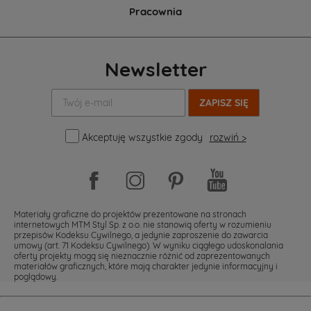
Pracownia
Newsletter
Twój
e-
mail:
Akceptuję wszystkie zgody
rozwiń >
Materiały graficzne do projektów prezentowane na stronach
internetowych MTM Styl Sp. z o.o. nie stanowią oferty w rozumieniu
przepisów Kodeksu Cywilnego, a jedynie zaproszenie do zawarcia
umowy (art. 71 Kodeksu Cywilnego). W wyniku ciągłego udoskonalania
oferty projekty mogą się nieznacznie różnić od zaprezentowanych
materiałów graficznych, które mają charakter jedynie informacyjny i
poglądowy.