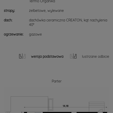
Termo Organika
stropy:
żelbetowe, wylewane
dach:
dachówka ceramiczna CREATON, kąt nachylenia
40°
ogrzewanie:
gazowe
wersja podstawowa
lustrzane odbicie
Parter