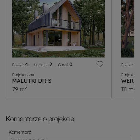
4
|
2
|
0
4
Pokoje
Łazienki
Garaż
Pokoje
Projekt domu
Projekt d
MALUTKI DR-S
WERAN
2
2
79 m
111 m
Komentarze o projekcie
Komentarz