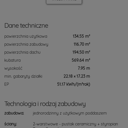
Dane techniczne
powierzchnia użytkowa
134.55 m²
powierzchnia zabudowy
116.70 m²
powierzchnia dachu
194.50 m²
kubatura
569.64 m³
wysokość
7.95 m
min. gabaryty działki
22.18 × 17.23 m
EP
51.17 kWh/(m²rok)
Technologia i rodzaj zabudowy
zabudowa:
jednorodzinny z użytkowym poddaszem
ściany:
2-warstwowe - pustak ceramiczny + styropian