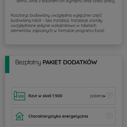
domu, wraz z kosztami ich wynajmu oraz czasu pracy.
Kosztorys budowlany uwzględnia wyłącznie część
budowlaną robót – bez instalacji. Instalacje zostały
uwzględnione jedynie wskaźnikowo w tabelach
elementów zapisanych w formacie programu Excel.
Bezpłatny
PAKIET DODATKÓW
Rzut w skali 1:500
pobierz
▸
Charakterystyka energetyczna