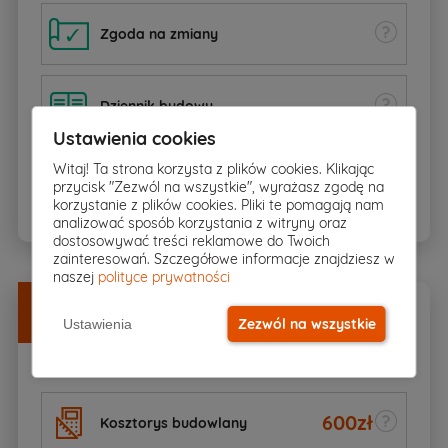
Zgoda na zmiany
Dziennik budowy
Ustawienia cookies
Witaj! Ta strona korzysta z plików cookies. Klikając
BIOZ
przycisk "Zezwól na wszystkie", wyrażasz zgodę na
korzystanie z plików cookies. Pliki te pomagają nam
analizować sposób korzystania z witryny oraz
dostosowywać treści reklamowe do Twoich
zainteresowań. Szczegółowe informacje znajdziesz w
naszej
polityce prywatności
Dodatki
w
DOBREJ CENIE
Zezwól na wszystkie
Ustawienia
Zamów razem z projektem
600
zł
Kosztorys budowlany