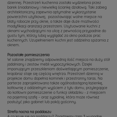
dziennej. Przestrzeń kuchenna została wydzielona przez
barek śniadaniowy i niewielką ściankę działową. Taki zabieg
architektoniczny zapewnia optymalne wykorzystanie
powierzchni użytkowej, pozostawiając wolne miejsce na
blaty robocze przy oknie, a także daje duże możliwości
modyfikacji aranżacji przestrzeni. Usytuowanie kuchni z
oknami wychodzącymi na ulicę z pewnością przypadnie do
gustu tym, którzy lubią wyglądać za okno podczas prac
kuchennych. Uzupełnieniem kuchni jest oddzielna spiżarnia z
oknem.
Pozostałe pomieszczenia
W salonie znajdziemy odpowiednią ilość miejsca na duży stół
jadalniany i zestaw mebli wypoczynkowych. Dzięki
imponującym przeszkleniom doświetlającym pomieszczenie,
krajobraz staje się częścią wnętrza. Przestrzeń dzienną w
projekcie domu dopełnia kominek i przestronny taras. Na
parterze zaprojektowano także ogólnodostępną łazienkę,
kotłownię z oddzielnym wyjściem z tyłu domu, przylegające
do kotłowni pomieszczenie o funkcji składziku - z miejscem
na pojemną szafę – oraz sypialnię, która może również
posłużyć jako gabinet lub pokój gościnny.
Strefa nocna na poddaszu
A co kryje się na poddaszu? Znajdziemy tam 3 wygodne