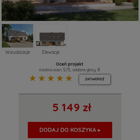
Wizualizacje
Elewacje
Oceń projekt
5
/
5
,
8
średnia ocen:
oddane głosy:
☆
☆
☆
☆
☆
ZATWIERDŹ
5 149 zł
DODAJ DO KOSZYKA ▸