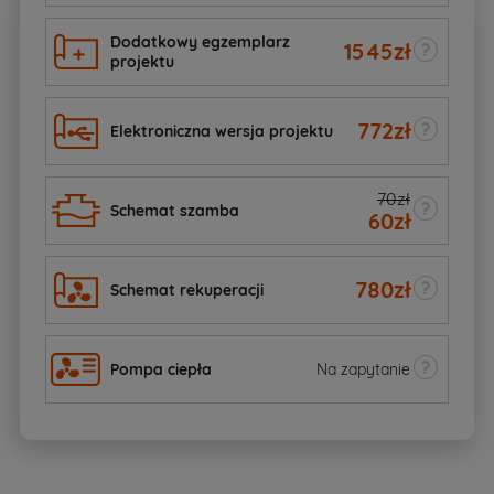
Dodatkowy egzemplarz
1545
zł
projektu
772
zł
Elektroniczna wersja projektu
70zł
Schemat szamba
60
zł
780
zł
Schemat rekuperacji
Pompa ciepła
Na zapytanie