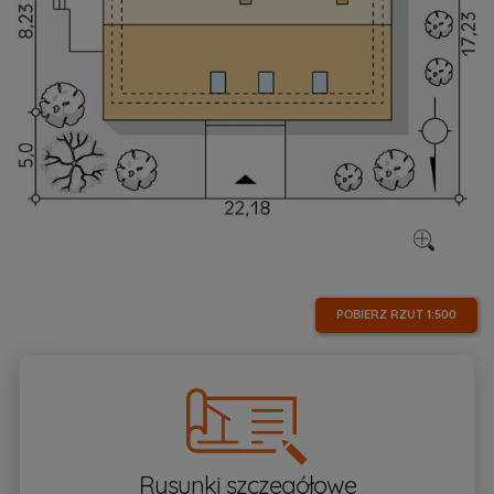
POBIERZ RZUT
1:500
Rysunki szczegółowe