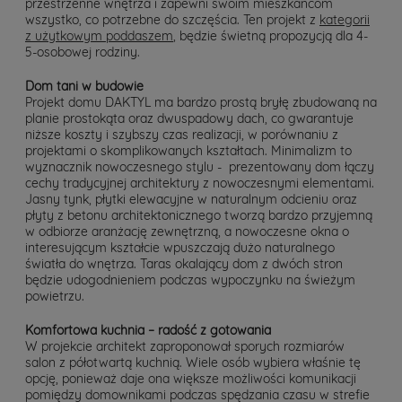
przestrzenne wnętrza i zapewni swoim mieszkańcom
wszystko, co potrzebne do szczęścia. Ten projekt z
kategorii
z użytkowym poddaszem
, będzie świetną propozycją dla 4-
5-osobowej rodziny.
Dom tani w budowie
Projekt domu DAKTYL ma bardzo prostą bryłę zbudowaną na
planie prostokąta oraz dwuspadowy dach, co gwarantuje
niższe koszty i szybszy czas realizacji, w porównaniu z
projektami o skomplikowanych kształtach. Minimalizm to
wyznacznik nowoczesnego stylu - prezentowany dom łączy
cechy tradycyjnej architektury z nowoczesnymi elementami.
Jasny tynk, płytki elewacyjne w naturalnym odcieniu oraz
płyty z betonu architektonicznego tworzą bardzo przyjemną
w odbiorze aranżację zewnętrzną, a nowoczesne okna o
interesującym kształcie wpuszczają dużo naturalnego
światła do wnętrza. Taras okalający dom z dwóch stron
będzie udogodnieniem podczas wypoczynku na świeżym
powietrzu.
Komfortowa kuchnia – radość z gotowania
W projekcie architekt zaproponował sporych rozmiarów
salon z półotwartą kuchnią. Wiele osób wybiera właśnie tę
opcję, ponieważ daje ona większe możliwości komunikacji
pomiędzy domownikami podczas spędzania czasu w strefie