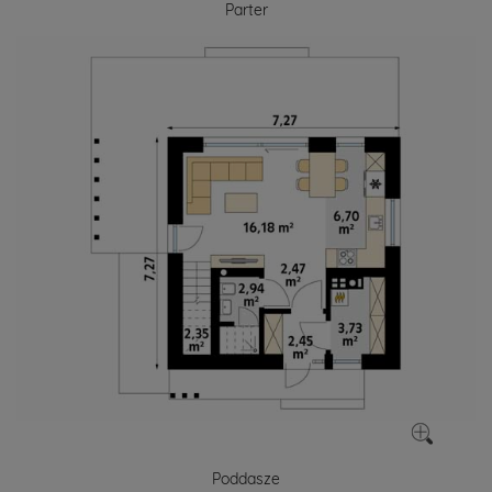
Parter
Poddasze