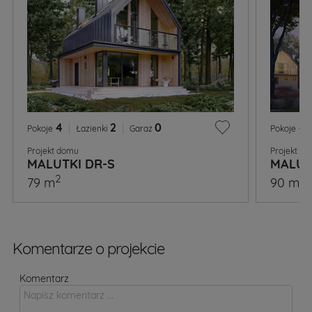
4
|
2
|
0
4
Pokoje
Łazienki
Garaż
Pokoje
Projekt domu
Projekt d
MALUTKI DR-S
MALUT
2
2
79 m
90 m
Komentarze o projekcie
Komentarz