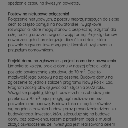
spędzanie czasu na świeżym powietrzu.
Postaw na nietypowe połączenia!
Połączenie nietypowych, z pozoru nieprzystających do siebie
cech to często pomysł na nowatorskie i wyjątkowe
rozwiązania, które mogą stanowić bezpieczną przystań dla
całej rodziny oraz zachwycać swoją formą. Projekty domów
nowoczesnych charakteryzuje dbałość o detale, która
pozwala zagwarantować wygodę i komfort użytkowania
przyszłym domownikom.
Projekt domu na zgłoszenie - projekt domu bez pozwolenia
Limonka to kolejny projekt domu w naszej ofercie, który
2
posiada powierzchnię zabudowy do 70 m
. Daje to
możliwość jego budowy na zgłoszenie. Budowa domu na
zgłoszenie to jedno z założeń programu Nowy Polski Ład.
Program zaczął obwiązywać od 1 stycznia 2022 roku.
Wszystkie projekty, których powierzchnia zabudowy nie
2
przekracza 70 m
będą mogły być realizowane bez
pozwolenia na budowę. Budowa taka nie będzie również
wymagała kierownika budowy oraz prowadzenia dziennika
budowlanego. Inwestor, który zdecyduje się na budowę
domu bez pozwolenia, razem z projektem będzie musiał
złożyć oświadczenie, że inwestycja jest realizowana celem