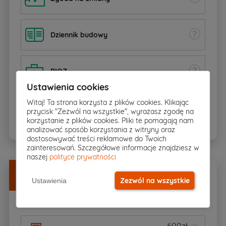
Dziennik budowy
BIOZ
Ustawienia cookies
Witaj! Ta strona korzysta z plików cookies. Klikając
Schemat rekuperacji
przycisk "Zezwól na wszystkie", wyrażasz zgodę na
korzystanie z plików cookies. Pliki te pomagają nam
analizować sposób korzystania z witryny oraz
dostosowywać treści reklamowe do Twoich
zainteresowań. Szczegółowe informacje znajdziesz w
naszej
polityce prywatności
Dodatki
w
DOBREJ CENIE
Zezwól na wszystkie
Ustawienia
Zamów razem z projektem
600zł