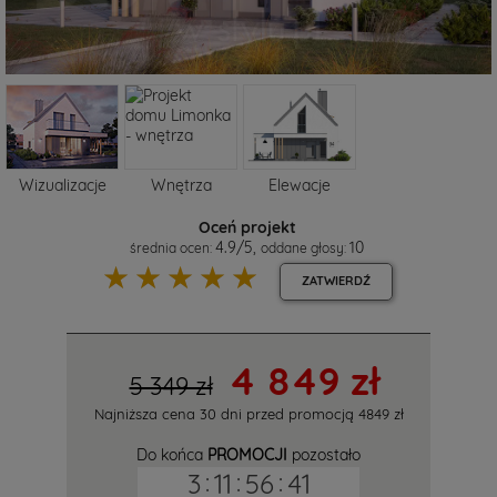
Wizualizacje
Wnętrza
Elewacje
Oceń projekt
4.9
/
5
,
10
średnia ocen:
oddane głosy:
☆
☆
☆
☆
☆
ZATWIERDŹ
4 849 zł
5 349 zł
Najniższa cena 30 dni przed promocją
4849 zł
Do końca
PROMOCJI
pozostało
3
:
11
:
56
:
40