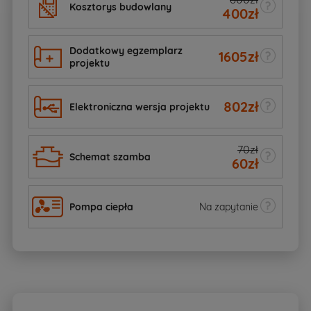
Kosztorys budowlany
400
zł
Dodatkowy egzemplarz
1605
zł
projektu
802
zł
Elektroniczna wersja projektu
70zł
Schemat szamba
60
zł
Pompa ciepła
Na zapytanie