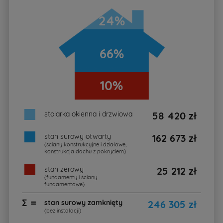
24%
66%
10%
stolarka okienna i drzwiowa
58 420 zł
stan surowy otwarty
162 673 zł
(ściany konstrukcyjne i działowe,
konstrukcja dachu z pokryciem)
stan zerowy
25 212 zł
(fundamenty i ściany
fundamentowe)
∑ =
stan surowy zamknięty
246 305 zł
(bez instalacji)