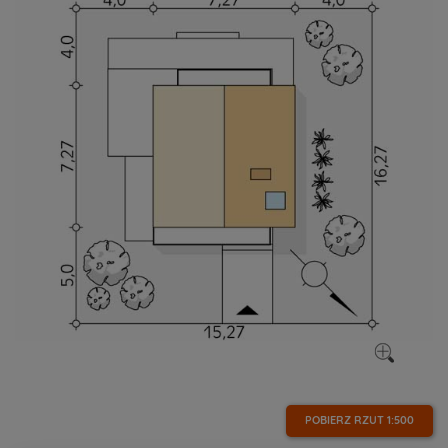
POBIERZ RZUT
1:500