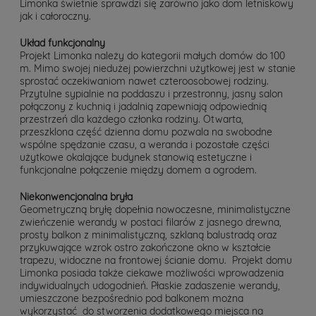
Limonka świetnie sprawdzi się zarówno jako dom letniskowy
jak i całoroczny.
Układ funkcjonalny
Projekt Limonka należy do kategorii małych domów do 100
m. Mimo swojej niedużej powierzchni użytkowej jest w stanie
sprostać oczekiwaniom nawet czteroosobowej rodziny.
Przytulne sypialnie na poddaszu i przestronny, jasny salon
połączony z kuchnią i jadalnią zapewniają odpowiednią
przestrzeń dla każdego członka rodziny. Otwarta,
przeszklona część dzienna domu pozwala na swobodne
wspólne spędzanie czasu, a weranda i pozostałe części
użytkowe okalające budynek stanowią estetyczne i
funkcjonalne połączenie między domem a ogrodem.
Niekonwencjonalna bryła
Geometryczną bryłę dopełnia nowoczesne, minimalistyczne
zwieńczenie werandy w postaci filarów z jasnego drewna,
prosty balkon z minimalistyczną, szklaną balustradą oraz
przykuwające wzrok ostro zakończone okno w kształcie
trapezu, widoczne na frontowej ścianie domu. Projekt domu
Limonka posiada także ciekawe możliwości wprowadzenia
indywidualnych udogodnień. Płaskie zadaszenie werandy,
umieszczone bezpośrednio pod balkonem można
wykorzystać do stworzenia dodatkowego miejsca na