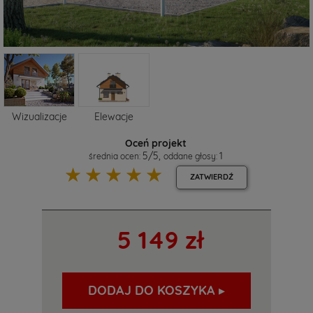
Wizualizacje
Elewacje
Oceń projekt
5
/
5
,
1
średnia ocen:
oddane głosy:
☆
☆
☆
☆
☆
ZATWIERDŹ
5 149 zł
DODAJ DO KOSZYKA ▸