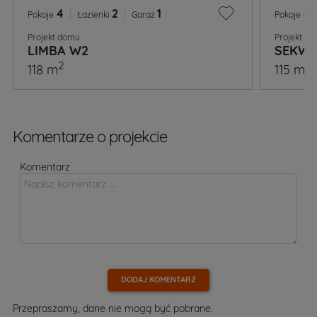
4
|
2
|
1
4
Pokoje
Łazienki
Garaż
Pokoje
Projekt domu
Projekt d
LIMBA W2
SEKWO
2
2
118 m
115 m
Komentarze o projekcie
Komentarz
DODAJ KOMENTARZ
Przepraszamy, dane nie mogą być pobrane.