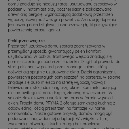
domu znajduje się nieduży taras, usytuowany częściowo w
podcieniu, natomiast przy bocznej ścianie zlokalizowano
drewnianą pergolę, wyznaczającą dodatkową przestrzeń
wypoczynkową na świeżym powietrzu. Aranżację dopełnia
jasnoszary dach i stylowe, jasnobeżowe płytki pokrywające
powierzchnię tarasu i ganku.
Praktyczne wnętrze
Przestrzeń użytkowa domu została zaaranżowana w
przemyślany sposób, gwarantujący pełen komfort
użytkowania. W pobliżu frontowego wejścia znajdują się
pomieszczenia gospodarcze i łazienka. Długi hol prowadzi do
strefy dziennej w postaci przestronnego salonu, który
doświetlają sprytnie usytuowane okna. Dzięki ograniczeniu
powierzchni pozostałych pomieszczeń na parterze, w salonie
znajduje się dużo miejsca na strefę wypoczynkową z
telewizorem, stół jadalniany przy oknie i kominek nadający
niesamowitego klimatu długim, zimowym wieczorom. W
salonie zlokalizowano wyjście na taras w formie wysokich
okien. Projekt domu PRYMA 2 oferuje zamkniętą kuchnię z
odpowiednią ilością przestrzeni na fantazje kulinarne
domowników. Nasze gotowe projekty domów mogą być
poddawane indywidualnej adaptacji. W związku z tym,
zwolennicy otwartych kuchni mogą bez problemu
wprowadzić niewielkie zmiany do projektu, w wyniku których