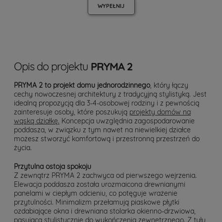
WYPEŁNIJ
Opis do projektu
PRYMA 2
PRYMA 2 to projekt domu jednorodzinnego
, który łączy
cechy nowoczesnej architektury z tradycyjną stylistyką. Jest
idealną propozycją dla 3-4-osobowej rodziny i z pewnością
zainteresuje osoby, które poszukują
projekty domów na
wąską działkę.
Koncepcja uwzględnia zagospodarowanie
poddasza, w związku z tym nawet na niewielkiej działce
możesz stworzyć komfortową i przestronną przestrzeń do
życia.
Przytulna ostoja spokoju
Z zewnątrz PRYMA 2 zachwyca od pierwszego wejrzenia.
Elewacja poddasza została urozmaicona drewnianymi
panelami w ciepłym odcieniu, co potęguje wrażenie
przytulności. Minimalizm przełamują piaskowe płytki
ozdabiające okna i drewniana stolarka okienno-drzwiowa,
pasująca stylistycznie do wykończenia zewnętrznego. Z tyłu