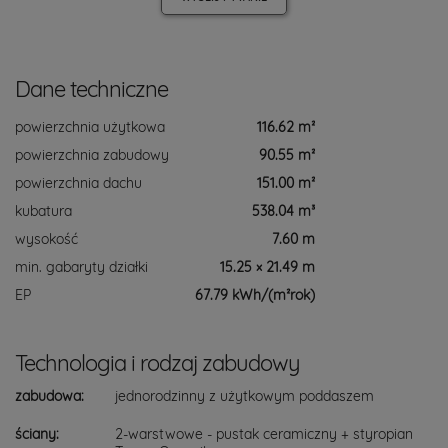
Dane techniczne
powierzchnia użytkowa
116.62 m²
powierzchnia zabudowy
90.55 m²
powierzchnia dachu
151.00 m²
kubatura
538.04 m³
wysokość
7.60 m
min. gabaryty działki
15.25 × 21.49 m
EP
67.79 kWh/(m²rok)
Technologia i rodzaj zabudowy
zabudowa:
jednorodzinny z użytkowym poddaszem
ściany:
2-warstwowe - pustak ceramiczny + styropian