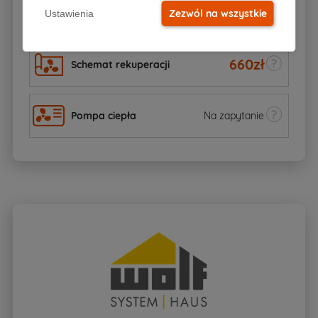
70zł
Schemat szamba
Zezwól na wszystkie
Ustawienia
60
zł
660
zł
Schemat rekuperacji
Pompa ciepła
Na zapytanie