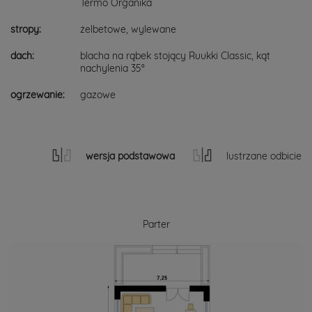
Termo Organika
stropy:
żelbetowe, wylewane
dach:
blacha na rąbek stojący Ruukki Classic, kąt
nachylenia 35°
ogrzewanie:
gazowe
wersja podstawowa
lustrzane odbicie
Parter