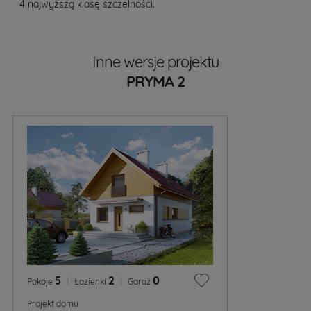
4 najwyższą klasę szczelności.
Inne wersje projektu
PRYMA 2
5
|
2
|
0
Pokoje
Łazienki
Garaż
Projekt domu