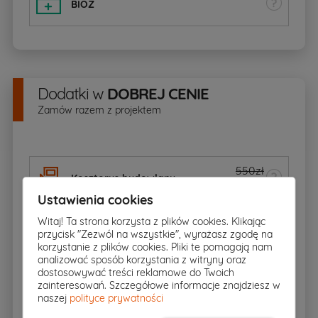
BIOZ
Dodatki
w
DOBREJ CENIE
Zamów razem z projektem
550zł
Kosztorys budowlany
350
zł
Ustawienia cookies
Witaj! Ta strona korzysta z plików cookies. Klikając
Dodatkowy egzemplarz
1545
zł
przycisk "Zezwól na wszystkie", wyrażasz zgodę na
projektu
korzystanie z plików cookies. Pliki te pomagają nam
analizować sposób korzystania z witryny oraz
dostosowywać treści reklamowe do Twoich
772
zł
Elektroniczna wersja projektu
zainteresowań. Szczegółowe informacje znajdziesz w
naszej
polityce prywatności