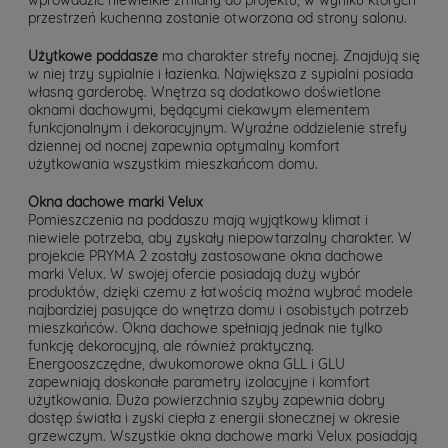
przestrzeń kuchenna zostanie otworzona od strony salonu.
Użytkowe poddasze
ma charakter strefy nocnej. Znajdują się
w niej trzy sypialnie i łazienka. Największa z sypialni posiada
własną garderobę. Wnętrza są dodatkowo doświetlone
oknami dachowymi, będącymi ciekawym elementem
funkcjonalnym i dekoracyjnym. Wyraźne oddzielenie strefy
dziennej od nocnej zapewnia optymalny komfort
użytkowania wszystkim mieszkańcom domu.
Okna dachowe marki Velux
Pomieszczenia na poddaszu mają wyjątkowy klimat i
niewiele potrzeba, aby zyskały niepowtarzalny charakter. W
projekcie PRYMA 2 zostały zastosowane okna dachowe
marki Velux. W swojej ofercie posiadają duży wybór
produktów, dzięki czemu z łatwością można wybrać modele
najbardziej pasujące do wnętrza domu i osobistych potrzeb
mieszkańców. Okna dachowe spełniają jednak nie tylko
funkcję dekoracyjną, ale również praktyczną.
Energooszczędne, dwukomorowe okna GLL i GLU
zapewniają doskonałe parametry izolacyjne i komfort
użytkowania. Duża powierzchnia szyby zapewnia dobry
dostęp światła i zyski ciepła z energii słonecznej w okresie
grzewczym. Wszystkie okna dachowe marki Velux posiadają