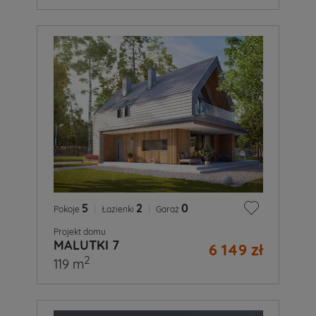
5
|
2
|
0
Pokoje
Łazienki
Garaż
Projekt domu
MALUTKI 7
6 149 zł
2
119 m