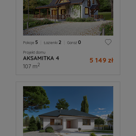
5
|
2
|
0
Pokoje
Łazienki
Garaż
Projekt domu
AKSAMITKA 4
5 149 zł
2
107 m