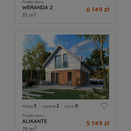
Projekt domu
WERANDA 2
6 149 zł
2
111 m
5
|
2
|
0
Pokoje
Łazienki
Garaż
Projekt domu
ALIKANTE
5 149 zł
2
79 m