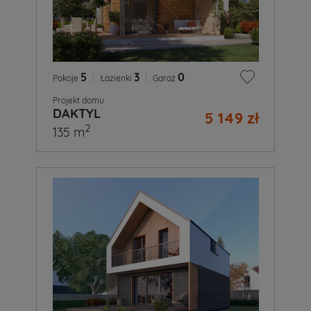
5
|
3
|
0
Pokoje
Łazienki
Garaż
Projekt domu
DAKTYL
5 149 zł
2
135 m