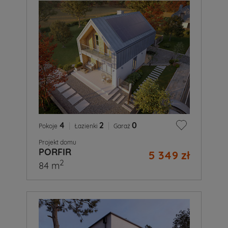
4
|
2
|
0
Pokoje
Łazienki
Garaż
Projekt domu
PORFIR
5 349 zł
2
84 m