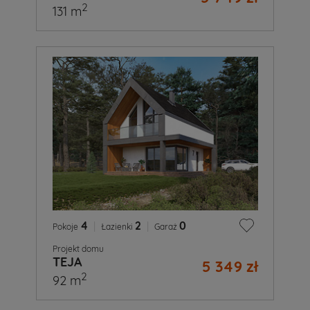
2
131 m
4
|
2
|
0
Pokoje
Łazienki
Garaż
Projekt domu
TEJA
5 349 zł
2
92 m