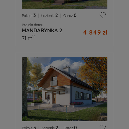
3
|
2
|
0
Pokoje
Łazienki
Garaż
Projekt domu
MANDARYNKA 2
4 849 zł
2
71 m
5
|
2
|
0
Pokoje
Łazienki
Garaż