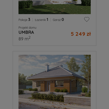
3
|
1
|
0
Pokoje
Łazienki
Garaż
Projekt domu
UMBRA
5 249 zł
2
89 m