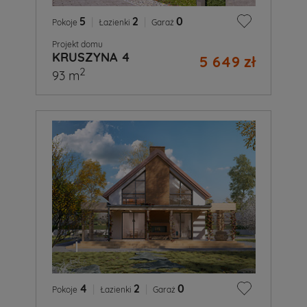
5
|
2
|
0
Pokoje
Łazienki
Garaż
Projekt domu
KRUSZYNA 4
5 649 zł
2
93 m
4
|
2
|
0
Pokoje
Łazienki
Garaż