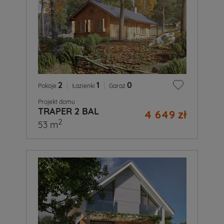
2
|
1
|
0
Pokoje
Łazienki
Garaż
Projekt domu
TRAPER 2 BAL
4 649 zł
2
53 m