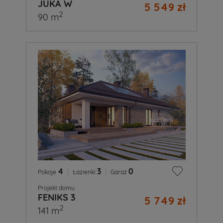
JUKA W
5 549 zł
2
90 m
4
|
3
|
0
Pokoje
Łazienki
Garaż
Projekt domu
FENIKS 3
5 749 zł
2
141 m