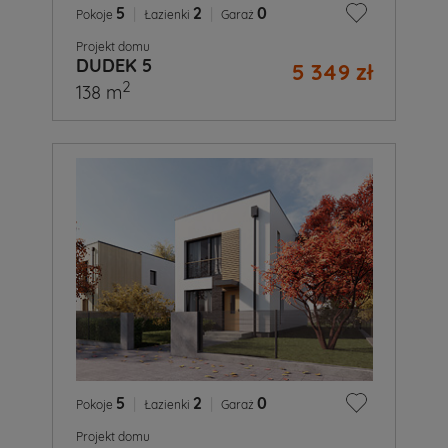
5
|
2
|
0
Pokoje
Łazienki
Garaż
Projekt domu
DUDEK 5
5 349 zł
2
138 m
5
|
2
|
0
Pokoje
Łazienki
Garaż
Projekt domu