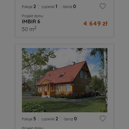
2
|
1
|
0
Pokoje
Łazienki
Garaż
Projekt domu
IMBIR 6
4 649 zł
2
50 m
5
|
2
|
0
Pokoje
Łazienki
Garaż
Projekt domu