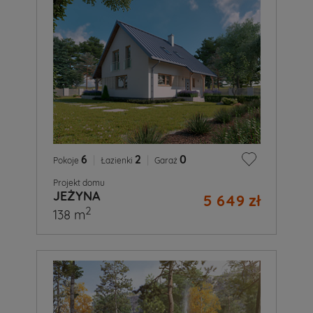
6
|
2
|
0
Pokoje
Łazienki
Garaż
Projekt domu
JEŻYNA
5 649 zł
2
138 m