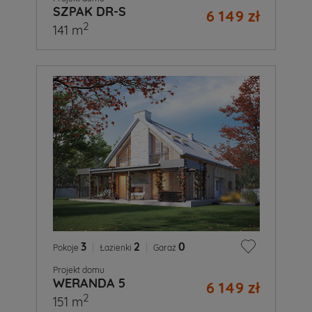
SZPAK DR-S
6 149 zł
2
141 m
3
|
2
|
0
Pokoje
Łazienki
Garaż
Projekt domu
WERANDA 5
6 149 zł
2
151 m