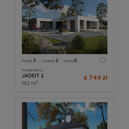
5
|
2
|
0
Pokoje
Łazienki
Garaż
Projekt domu
JADEIT 2
6 749 zł
2
192 m