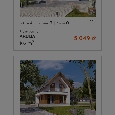
4
|
3
|
0
Pokoje
Łazienki
Garaż
Projekt domu
ARUBA
5 049 zł
2
102 m