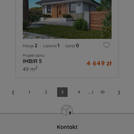
2
|
1
|
0
Pokoje
Łazienki
Garaż
Projekt domu
IMBIR 5
4 649 zł
2
49 m
❮
1
2
3
4
...
z
10
❯
Kontakt