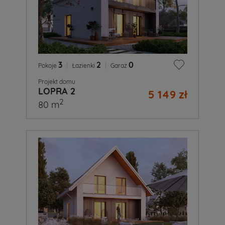
3
|
2
|
0
Pokoje
Łazienki
Garaż
Projekt domu
LOPRA 2
5 149 zł
2
80 m