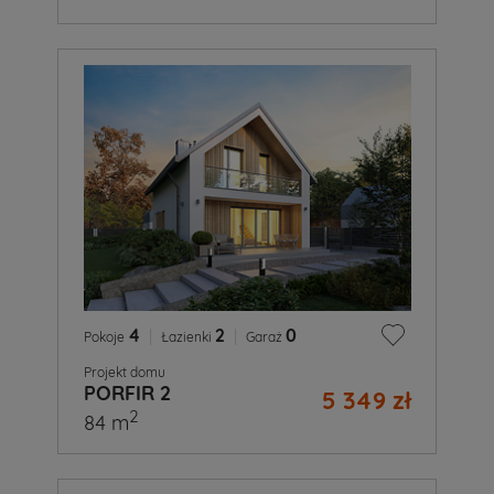
4
|
2
|
0
Pokoje
Łazienki
Garaż
Projekt domu
PORFIR 2
5 349 zł
2
84 m