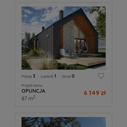
3
|
1
|
0
Pokoje
Łazienki
Garaż
Projekt domu
OPUNCJA
6 149 zł
2
87 m