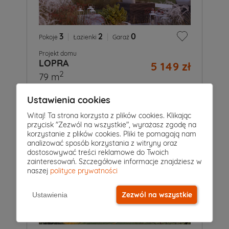
3
|
2
|
0
Pokoje
Łazienki
Garaż
Projekt domu
LOPRA
5 149 zł
2
79 m
Ustawienia cookies
Witaj! Ta strona korzysta z plików cookies. Klikając
przycisk "Zezwól na wszystkie", wyrażasz zgodę na
korzystanie z plików cookies. Pliki te pomagają nam
analizować sposób korzystania z witryny oraz
dostosowywać treści reklamowe do Twoich
zainteresowań. Szczegółowe informacje znajdziesz w
naszej
polityce prywatności
Zezwól na wszystkie
Ustawienia