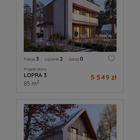
3
|
2
|
0
Pokoje
Łazienki
Garaż
Projekt domu
LOPRA 3
5 549 zł
2
85 m