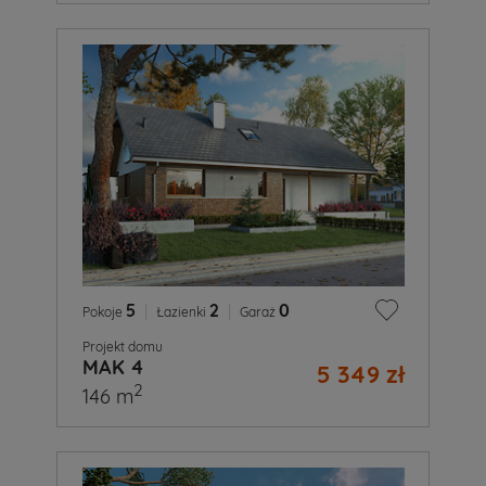
5
|
2
|
0
Pokoje
Łazienki
Garaż
Projekt domu
MAK 4
5 349 zł
2
146 m