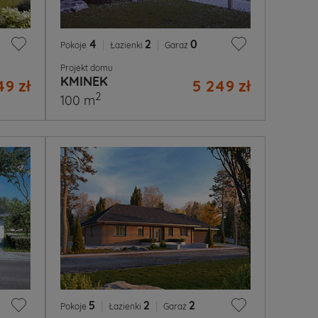
4
|
2
|
0
Pokoje
Łazienki
Garaż
Projekt domu
KMINEK
49 zł
5 249 zł
2
100 m
5
|
2
|
2
Pokoje
Łazienki
Garaż