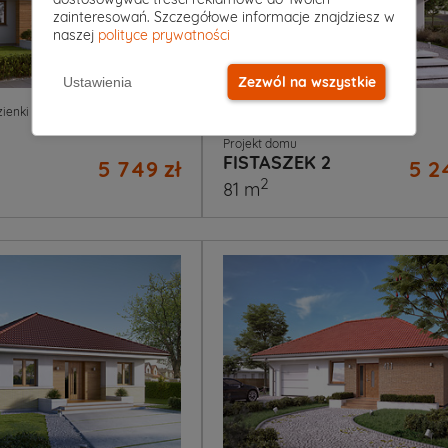
zainteresowań. Szczegółowe informacje znajdziesz w
naszej
polityce prywatności
Zezwól na wszystkie
Ustawienia
1
|
0
3
|
1
|
0
zienki
Garaż
Pokoje
Łazienki
Garaż
Projekt domu
FISTASZEK 2
5 749 zł
5 2
2
81 m