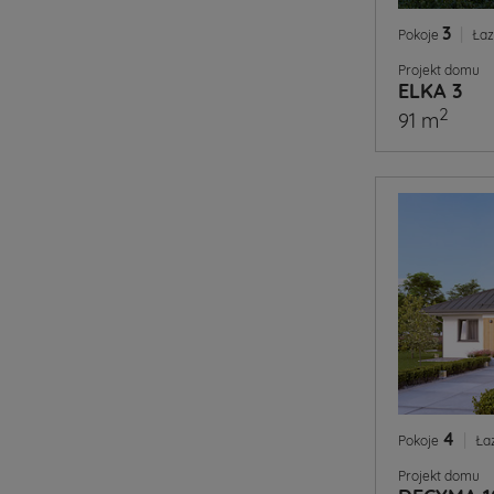
3
|
Pokoje
Łaz
Projekt domu
ELKA 3
2
91 m
4
|
Pokoje
Ła
Projekt domu