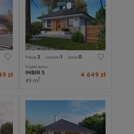
2
|
1
|
0
Pokoje
Łazienki
Garaż
Projekt domu
IMBIR 5
49 zł
4 649 zł
2
49 m