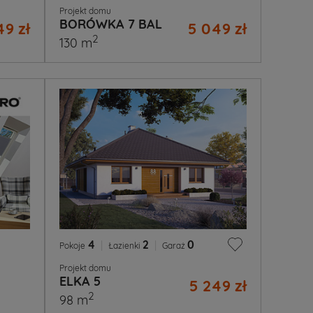
Projekt domu
BORÓWKA 7 BAL
49 zł
5 049 zł
2
130 m
4
|
2
|
0
Pokoje
Łazienki
Garaż
Projekt domu
ELKA 5
5 249 zł
2
98 m