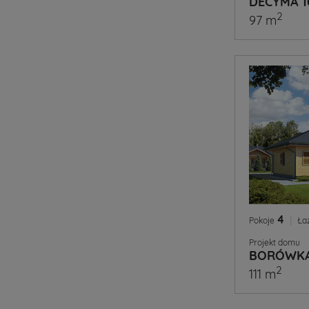
DECYMA 1
2
97 m
4
|
Pokoje
Ła
Projekt domu
BORÓWKA
2
111 m