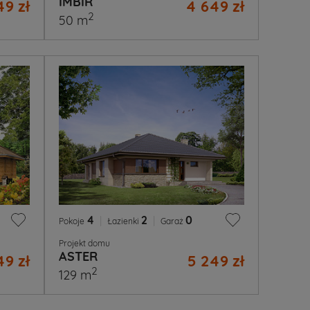
IMBIR
49 zł
4 649 zł
2
50 m
4
|
2
|
0
Pokoje
Łazienki
Garaż
Projekt domu
ASTER
49 zł
5 249 zł
2
129 m