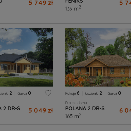
0
FENIKS
5 749 zł
5 7
2
139 m
2
|
0
6
|
2
|
0
zienki
Garaż
Pokoje
Łazienki
Garaż
Projekt domu
 2 DR-S
POLANA 2 DR-S
5 049 zł
6 0
2
165 m