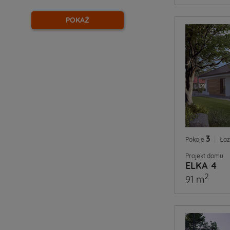
POKAŻ
3
|
Pokoje
Łaz
Projekt domu
ELKA 4
2
91 m