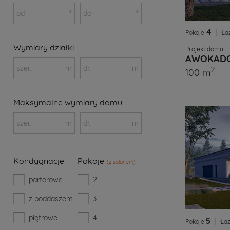
od
°
do
°
4
|
Pokoje
Ła
Wymiary działki
Projekt domu
AWOKAD
szer.
m
dł.
m
2
100 m
Maksymalne wymiary domu
szer.
m
dł.
m
Kondygnacje
Pokoje
(z salonem)
parterowe
2
z poddaszem
3
piętrowe
4
5
|
Pokoje
Łaz