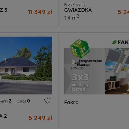
Projekt domu
Z 3
GWIAZDKA
11 349 zł
5 2
2
114 m
2
|
0
ienki
Garaż
Fakro
A 2
5 249 zł