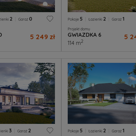
2
|
0
5
|
2
|
1
zienki
Garaż
Pokoje
Łazienki
Garaż
Projekt domu
O
GWIAZDKA 6
5 249 zł
5 2
2
114 m
3
|
2
5
|
2
|
1
ienki
Garaż
Pokoje
Łazienki
Garaż