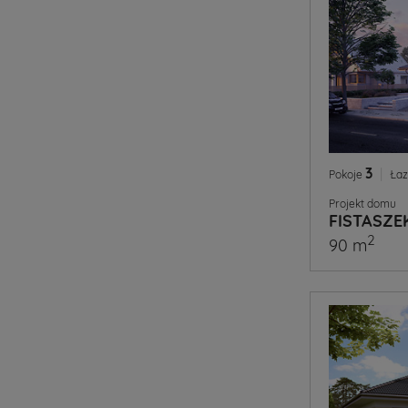
3
|
Pokoje
Łaz
Projekt domu
FISTASZE
2
90 m