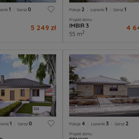
1
|
0
2
|
1
|
1
ienki
Garaż
Pokoje
Łazienki
Garaż
Projekt domu
IMBIR 3
5 249 zł
4 6
2
55 m
1
|
0
4
|
3
|
2
zienki
Garaż
Pokoje
Łazienki
Garaż
Projekt domu