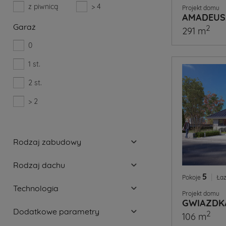
z piwnicą
> 4
Projekt domu
AMADEUS
Garaż
2
291 m
0
1 st.
2 st.
> 2
Rodzaj zabudowy
Rodzaj dachu
5
|
Pokoje
Łaz
Technologia
Projekt domu
GWIAZDK
Dodatkowe parametry
2
106 m