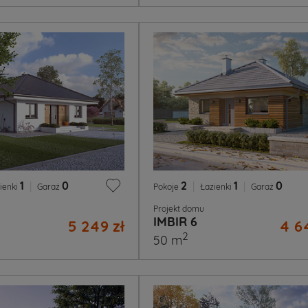
1
|
0
2
|
1
|
0
ienki
Garaż
Pokoje
Łazienki
Garaż
Projekt domu
IMBIR 6
5 249 zł
4 6
2
50 m