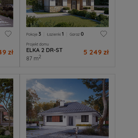
3
|
1
|
0
Pokoje
Łazienki
Garaż
Projekt domu
ELKA 2 DR-ST
49 zł
5 249 zł
2
87 m