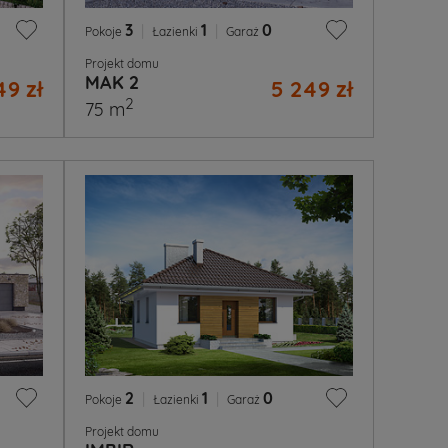
3
|
1
|
0
Pokoje
Łazienki
Garaż
Projekt domu
MAK 2
49 zł
5 249 zł
2
75 m
2
|
1
|
0
Pokoje
Łazienki
Garaż
Projekt domu