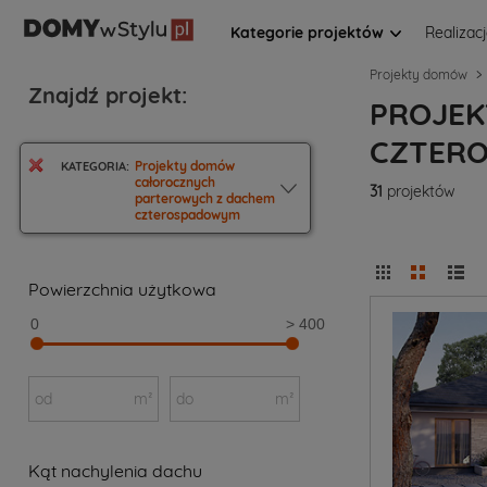
Kategorie projektów
Realizac
Projekty domów
Znajdź projekt:
PROJEK
CZTER
Projekty domów
KATEGORIA:
całorocznych
31
projektów
parterowych z dachem
czterospadowym
Powierzchnia użytkowa
0
> 400
od
m²
do
m²
Kąt nachylenia dachu