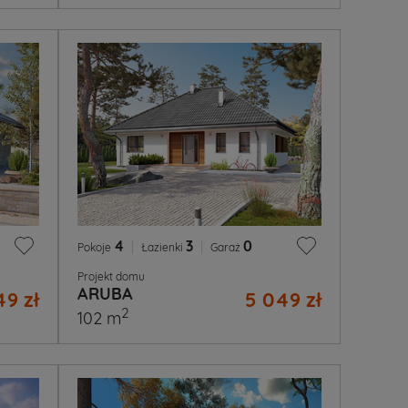
4
|
3
|
0
Pokoje
Łazienki
Garaż
Projekt domu
ARUBA
49 zł
5 049 zł
2
102 m