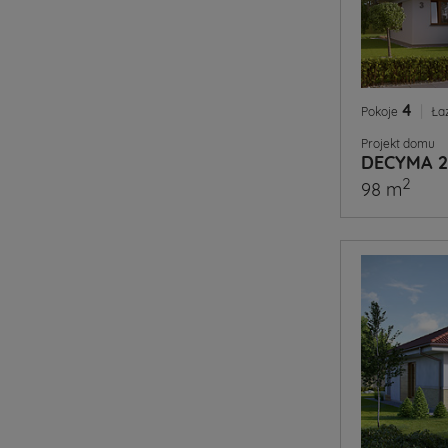
4
|
Pokoje
Ła
Projekt domu
DECYMA 2
2
98 m