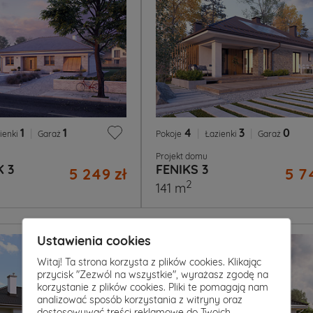
1
|
1
4
|
3
|
0
ienki
Garaż
Pokoje
Łazienki
Garaż
Projekt domu
K 3
FENIKS 3
5 249 zł
5 7
2
141 m
Ustawienia cookies
Witaj! Ta strona korzysta z plików cookies. Klikając
przycisk "Zezwól na wszystkie", wyrażasz zgodę na
korzystanie z plików cookies. Pliki te pomagają nam
analizować sposób korzystania z witryny oraz
dostosowywać treści reklamowe do Twoich