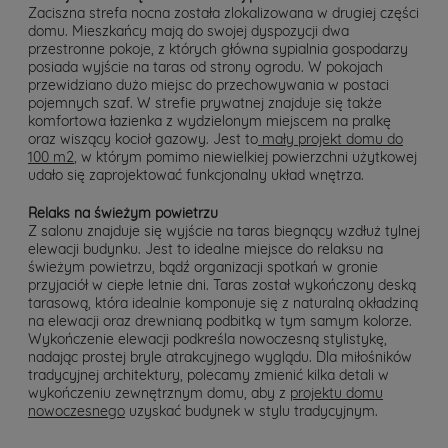
Zaciszna strefa nocna została zlokalizowana w drugiej części
domu. Mieszkańcy mają do swojej dyspozycji dwa
przestronne pokoje, z których główna sypialnia gospodarzy
posiada wyjście na taras od strony ogrodu. W pokojach
przewidziano dużo miejsc do przechowywania w postaci
pojemnych szaf. W strefie prywatnej znajduje się także
komfortowa łazienka z wydzielonym miejscem na pralkę
oraz wiszący kocioł gazowy. Jest to
mały projekt domu do
100 m2
, w którym pomimo niewielkiej powierzchni użytkowej
udało się zaprojektować funkcjonalny układ wnętrza.
Relaks na świeżym powietrzu
Z salonu znajduje się wyjście na taras biegnący wzdłuż tylnej
elewacji budynku. Jest to idealne miejsce do relaksu na
świeżym powietrzu, bądź organizacji spotkań w gronie
przyjaciół w ciepłe letnie dni. Taras został wykończony deską
tarasową, która idealnie komponuje się z naturalną okładziną
na elewacji oraz drewnianą podbitką w tym samym kolorze.
Wykończenie elewacji podkreśla nowoczesną stylistykę,
nadając prostej bryle atrakcyjnego wyglądu. Dla miłośników
tradycyjnej architektury, polecamy zmienić kilka detali w
wykończeniu zewnętrznym domu, aby z
projektu domu
nowoczesnego
uzyskać budynek w stylu tradycyjnym.