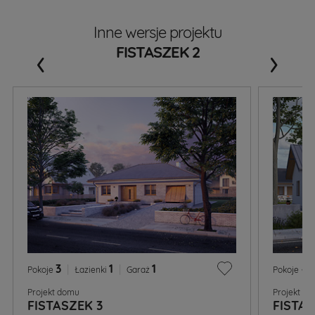
Inne wersje projektu
‹
›
FISTASZEK 2
3
|
1
|
1
4
Pokoje
Łazienki
Garaż
Pokoje
Projekt domu
Projekt d
FISTASZEK 3
FISTAS