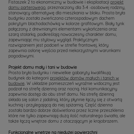
Fistaszek 2 to ekonomiczny w budowie i eksploatacji
projekt
domu parterowego
, przeznaczony dla 3-4 -osobowej rodziny,
stanowiący alternatywę dla mieszkania w bloku. Prosta bryła
budynku została zwieńczona czterospadowym dachem
pokrytym blachodachówką w kolorze grafitowym. Biały tynk
połączony z drewnianymi elementami wykończenia oraz
szarą stolarką, podkreślają nowoczesny charakter domu,
zapewniając mu stylowy wygląd. Praktycznym
rozwiązaniem jest podcień w strefie frontowej, który
zapewnia osłonę wejścia przed niekorzystnymi warunkami
pogodowymi.
Projekt domu mały i tani w budowie
Prosta bryła budynku i niewielkie gabaryty kwalifikują
budynek do kategorii
projektów domów małych i tanich w
budowie
. W układzie pomieszczeń wyraźnie widoczny jest
podział na strefę dzienną oraz nocną. Hol komunikacyjny
zapewnia dostęp do obu stref domu. Na strefę dzienną
składa się salon z jadalnią, który płynnie łączy się z otwartą
kuchnią i przylegającą do niej spiżarnią. Część dzienna
została bardzo dobrze doświetlona przez liczne przeszklenia
które nie tylko zapewniają dużą ilość naturalnego światła, ale
także łączą wnętrze domu z otaczającym je krajobrazem.
Funkcjonalne wnętrze na niedużej powierzchni