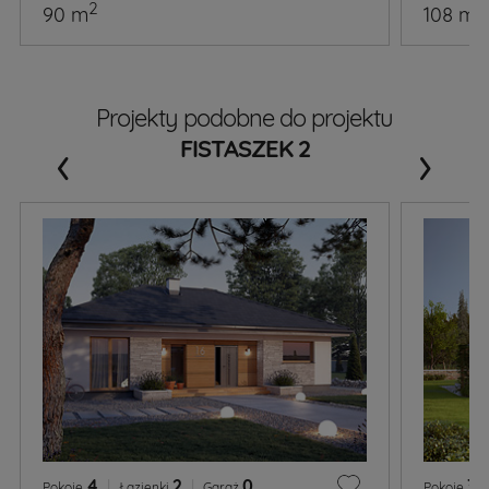
2
2
90 m
108 m
Projekty podobne do projektu
‹
›
FISTASZEK 2
4
|
2
|
0
3
|
Pokoje
Łazienki
Garaż
Pokoje