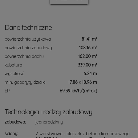
Dane techniczne
powierzchnia użytkowa
81.41 m²
powierzchnia zabudowy
108.16 m²
powierzchnia dachu
162.00 m²
kubatura
339.00 m³
wysokość
6.24 m
min. gabaryty działki
17.86 × 18.96 m
EP
69.39 kWh/(m²rok)
Technologia i rodzaj zabudowy
zabudowa:
jednorodzinny
ściany:
2-warstwowe - bloczek z betonu komórkowego