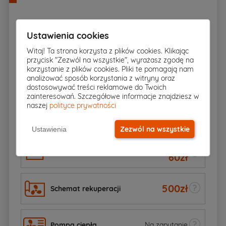
Ustawienia cookies
600
zł
Kosztorys budowlany
Witaj! Ta strona korzysta z plików cookies. Klikając
przycisk "Zezwól na wszystkie", wyrażasz zgodę na
korzystanie z plików cookies. Pliki te pomagają nam
Dodatkowy egzemplarz
1575
zł
analizować sposób korzystania z witryny oraz
projektu
dostosowywać treści reklamowe do Twoich
zainteresowań. Szczegółowe informacje znajdziesz w
naszej
polityce prywatności
787
zł
Elektroniczna wersja projektu
Zezwól na wszystkie
Ustawienia
70zł
Schemat szamba
60
zł
500
zł
Schemat rekuperacji
Pompa ciepła
Na zapytanie