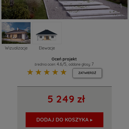
Wizualizacje
Elewacje
Oceń projekt
4.6
/
5
,
7
średnia ocen:
oddane głosy:
☆
☆
☆
☆
☆
ZATWIERDŹ
5 249 zł
DODAJ DO KOSZYKA ▸