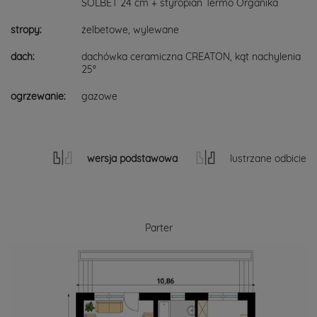
SOLBET 24 cm + styropian Termo Organika
stropy:
żelbetowe, wylewane
dach:
dachówka ceramiczna CREATON, kąt nachylenia
25°
ogrzewanie:
gazowe
wersja podstawowa
lustrzane odbicie
Parter