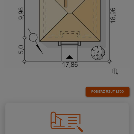
POBIERZ RZUT
1:500