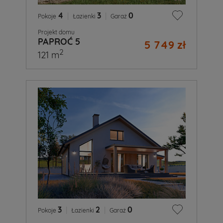
4
|
3
|
0
Pokoje
Łazienki
Garaż
Projekt domu
PAPROĆ 5
5 749 zł
2
121 m
3
|
2
|
0
Pokoje
Łazienki
Garaż