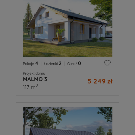
4
|
2
|
0
Pokoje
Łazienki
Garaż
Projekt domu
MALMO 3
5 249 zł
2
117 m