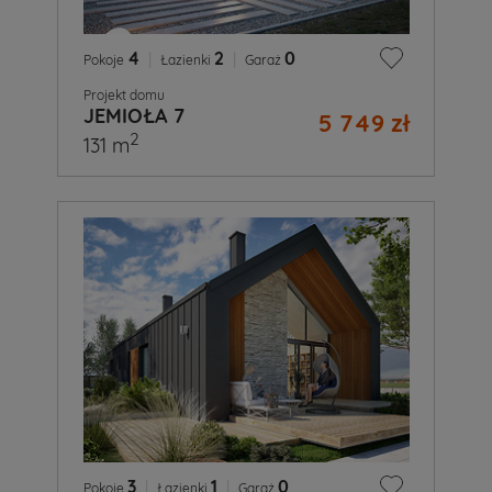
4
|
2
|
0
Pokoje
Łazienki
Garaż
Projekt domu
JEMIOŁA 7
5 749 zł
2
131 m
3
|
1
|
0
Pokoje
Łazienki
Garaż