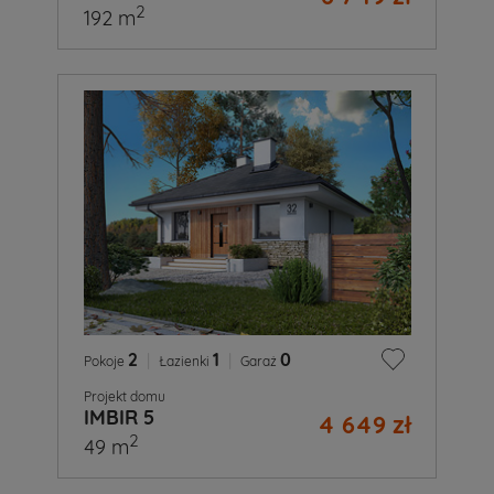
2
192 m
2
|
1
|
0
Pokoje
Łazienki
Garaż
Projekt domu
IMBIR 5
4 649 zł
2
49 m