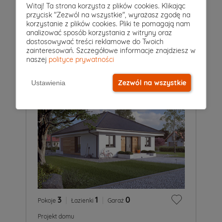
2
|
1
|
0
Witaj! Ta strona korzysta z plików cookies. Klikając
Pokoje
Łazienki
Garaż
przycisk "Zezwól na wszystkie", wyrażasz zgodę na
Projekt domu
korzystanie z plików cookies. Pliki te pomagają nam
IMBIR 4
analizować sposób korzystania z witryny oraz
4 649 zł
dostosowywać treści reklamowe do Twoich
2
50 m
zainteresowań. Szczegółowe informacje znajdziesz w
naszej
polityce prywatności
Zezwól na wszystkie
Ustawienia
3
|
1
|
0
Pokoje
Łazienki
Garaż
Projekt domu