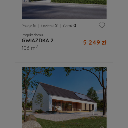
5
|
2
|
0
Pokoje
Łazienki
Garaż
Projekt domu
GWIAZDKA 2
5 249 zł
2
106 m