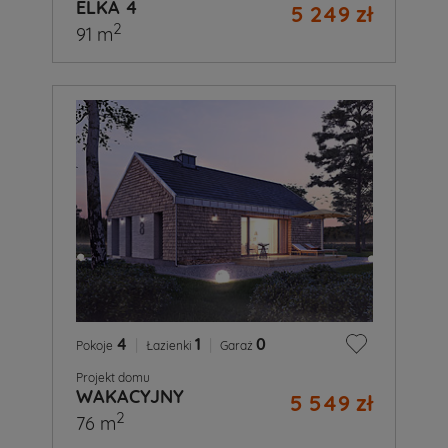
ELKA 4
5 249 zł
2
91 m
4
|
1
|
0
Pokoje
Łazienki
Garaż
Projekt domu
WAKACYJNY
5 549 zł
2
76 m