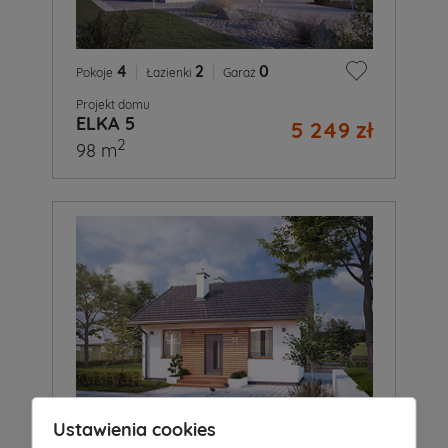
4
|
2
|
0
Pokoje
Łazienki
Garaż
Projekt domu
ELKA 5
5 249 zł
2
98 m
Ustawienia cookies