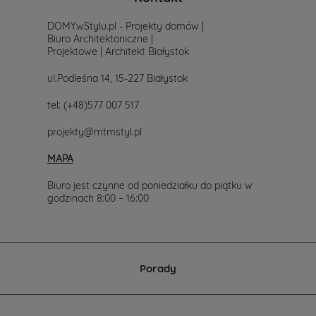
prostu
skontaktuj
DOMYwStylu.pl - Projekty domów |
się
Biuro Architektoniczne |
z
Projektowe | Architekt Białystok
nami.
Mailowo
ul.Podleśna 14, 15-227 Białystok
projekty@mtmstyl.pl
lub
tel:
(+48)577 007 517
telefonicznie
577-
projekty@mtmstyl.pl
007-
517.
MAPA
Chętnie
wesprzemy
Cię
Biuro jest czynne od poniedziałku do piątku w
w
godzinach 8:00 – 16:00
wyborze
projektu
domu.
Porady