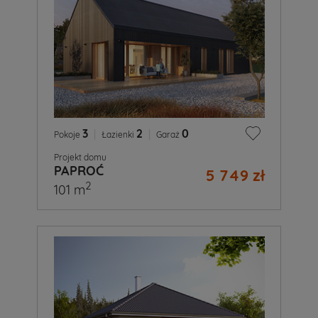
3
|
2
|
0
Pokoje
Łazienki
Garaż
Projekt domu
PAPROĆ
5 749 zł
2
101 m