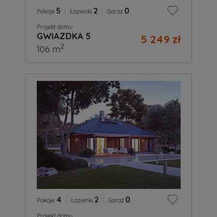
5
|
2
|
0
Pokoje
Łazienki
Garaż
Projekt domu
GWIAZDKA 5
5 249 zł
2
106 m
4
|
2
|
0
Pokoje
Łazienki
Garaż
Projekt domu