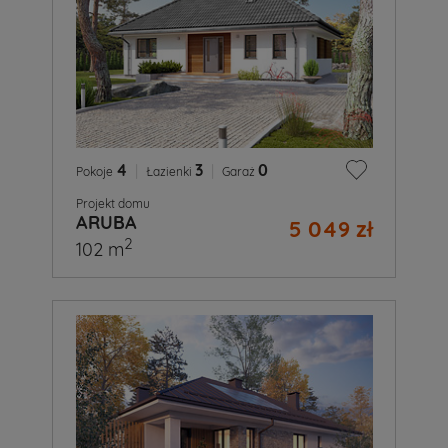
4
|
3
|
0
Pokoje
Łazienki
Garaż
Projekt domu
ARUBA
5 049 zł
2
102 m