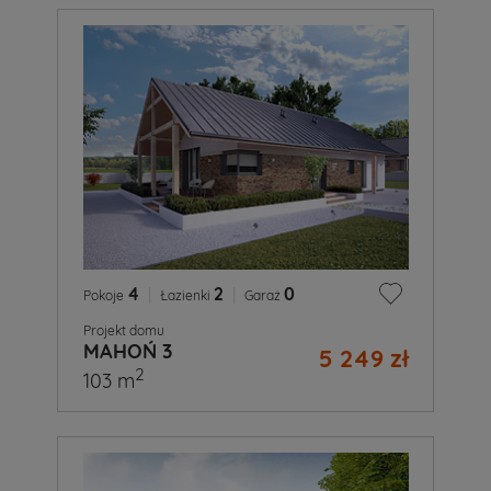
4
|
2
|
0
Pokoje
Łazienki
Garaż
Projekt domu
MAHOŃ 3
5 249 zł
2
103 m