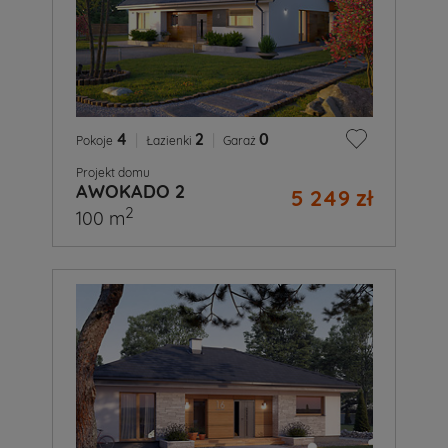
4
|
2
|
0
Pokoje
Łazienki
Garaż
Projekt domu
AWOKADO 2
5 249 zł
2
100 m