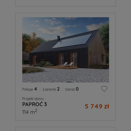
4
|
2
|
0
Pokoje
Łazienki
Garaż
Projekt domu
PAPROĆ 3
5 749 zł
2
114 m