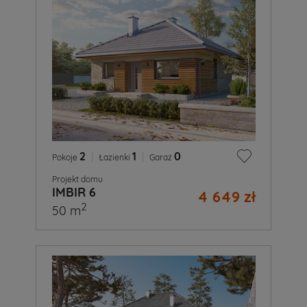
2
|
1
|
0
Pokoje
Łazienki
Garaż
Projekt domu
IMBIR 6
4 649 zł
2
50 m