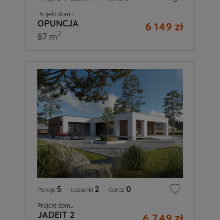
Projekt domu
OPUNCJA
6 149 zł
2
87 m
5
|
2
|
0
Pokoje
Łazienki
Garaż
Projekt domu
JADEIT 2
6 749 zł