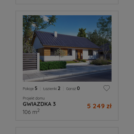
5
|
2
|
0
Pokoje
Łazienki
Garaż
Projekt domu
GWIAZDKA 3
5 249 zł
2
106 m