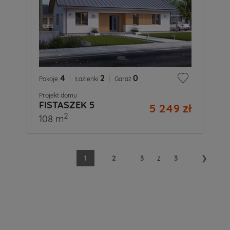
4
|
2
|
0
Pokoje
Łazienki
Garaż
Projekt domu
FISTASZEK 5
5 249 zł
2
108 m
1
2
3
z
3
❯
A
Ty
już
wiesz