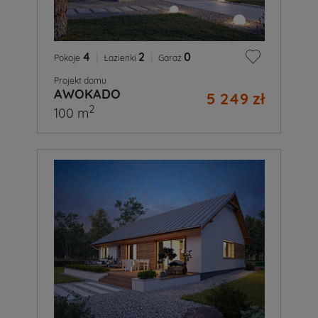
4
|
2
|
0
Pokoje
Łazienki
Garaż
Projekt domu
AWOKADO
5 249 zł
2
100 m