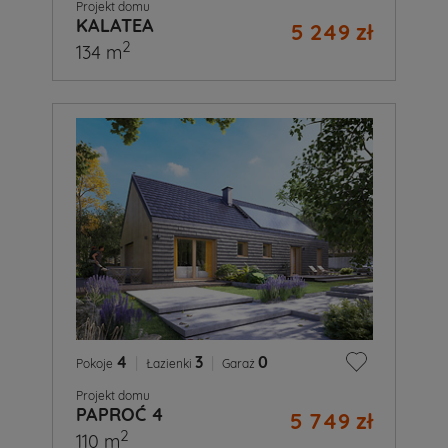
Projekt domu
KALATEA
5 249 zł
2
134 m
4
|
3
|
0
Pokoje
Łazienki
Garaż
Projekt domu
PAPROĆ 4
5 749 zł
2
110 m