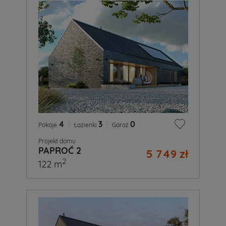
4
|
3
|
0
Pokoje
Łazienki
Garaż
Projekt domu
PAPROĆ 2
5 749 zł
2
122 m