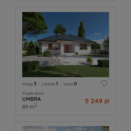
3
|
1
|
0
Pokoje
Łazienki
Garaż
Projekt domu
UMBRA
5 249 zł
2
89 m