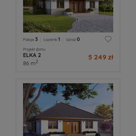
3
|
1
|
0
Pokoje
Łazienki
Garaż
Projekt domu
ELKA 2
5 249 zł
2
86 m