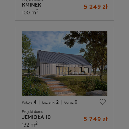
KMINEK
5 249 zł
2
100 m
4
|
2
|
0
Pokoje
Łazienki
Garaż
Projekt domu
JEMIOŁA 10
5 749 zł
2
132 m