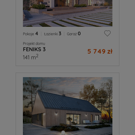
4
|
3
|
0
Pokoje
Łazienki
Garaż
Projekt domu
FENIKS 3
5 749 zł
2
141 m