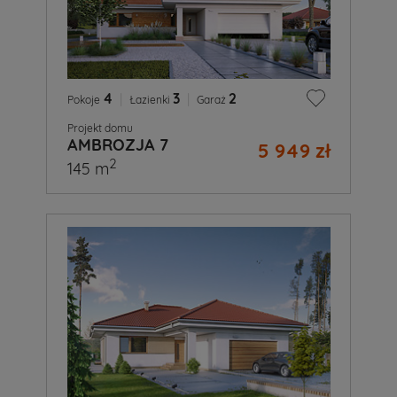
4
|
3
|
2
Pokoje
Łazienki
Garaż
Projekt domu
AMBROZJA 7
5 949 zł
2
145 m