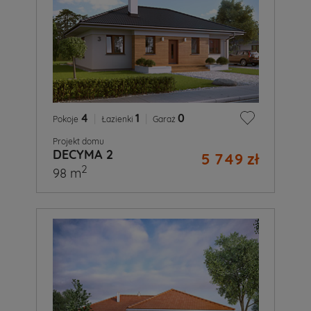
4
|
1
|
0
Pokoje
Łazienki
Garaż
Projekt domu
DECYMA 2
5 749 zł
2
98 m