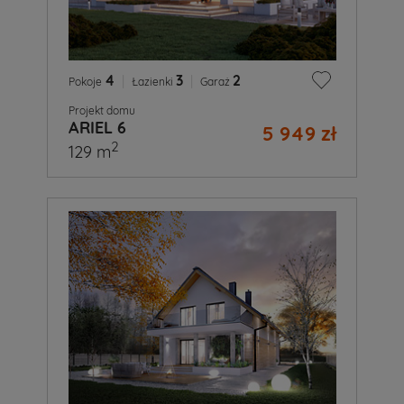
4
|
3
|
2
Pokoje
Łazienki
Garaż
Projekt domu
ARIEL 6
5 949 zł
2
129 m