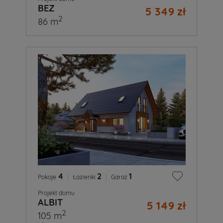
BEZ
5 349 zł
2
86 m
4
|
2
|
1
Pokoje
Łazienki
Garaż
Projekt domu
ALBIT
5 149 zł
2
105 m