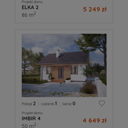
Projekt domu
ELKA 2
5 249 zł
2
86 m
2
|
1
|
0
Pokoje
Łazienki
Garaż
Projekt domu
IMBIR 4
4 649 zł
2
50 m