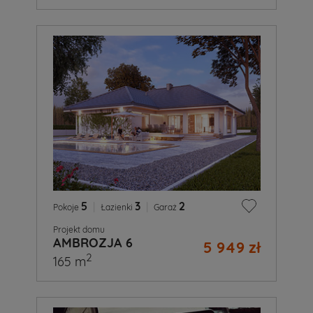
5
|
3
|
2
Pokoje
Łazienki
Garaż
Projekt domu
AMBROZJA 6
5 949 zł
2
165 m