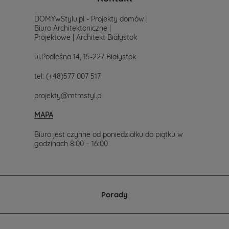
prostu
skontaktuj
DOMYwStylu.pl - Projekty domów |
się
Biuro Architektoniczne |
z
Projektowe | Architekt Białystok
nami.
Mailowo
ul.Podleśna 14, 15-227 Białystok
projekty@mtmstyl.pl
lub
tel:
(+48)577 007 517
telefonicznie
577-
projekty@mtmstyl.pl
007-
517.
MAPA
Chętnie
wesprzemy
Cię
Biuro jest czynne od poniedziałku do piątku w
w
godzinach 8:00 – 16:00
wyborze
projektu
domu.
Porady