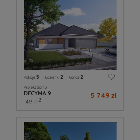
5
|
2
|
2
Pokoje
Łazienki
Garaż
Projekt domu
DECYMA 9
5 749 zł
2
149 m