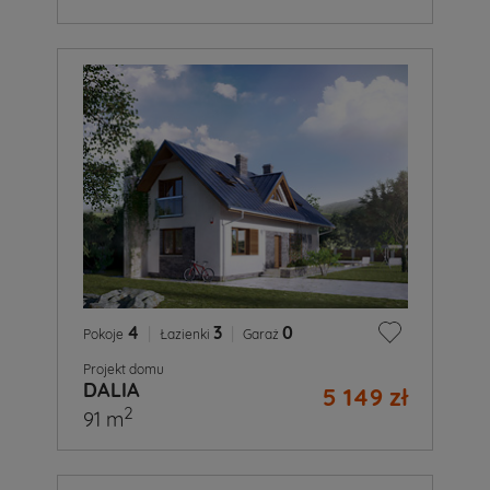
4
|
3
|
0
Pokoje
Łazienki
Garaż
Projekt domu
DALIA
5 149 zł
2
91 m