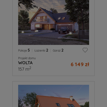
5
|
2
|
2
Pokoje
Łazienki
Garaż
Projekt domu
WOLTA
6 149 zł
2
157 m