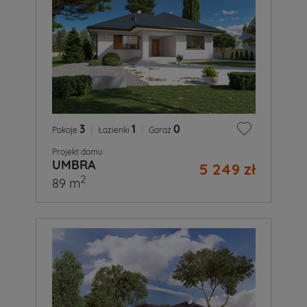
3
|
1
|
0
Pokoje
Łazienki
Garaż
Projekt domu
UMBRA
5 249 zł
2
89 m