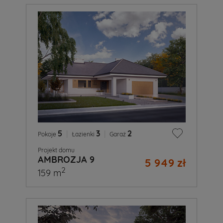
5
|
3
|
2
Pokoje
Łazienki
Garaż
Projekt domu
AMBROZJA 9
5 949 zł
2
159 m