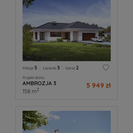
5
|
3
|
2
Pokoje
Łazienki
Garaż
Projekt domu
AMBROZJA 3
5 949 zł
2
158 m