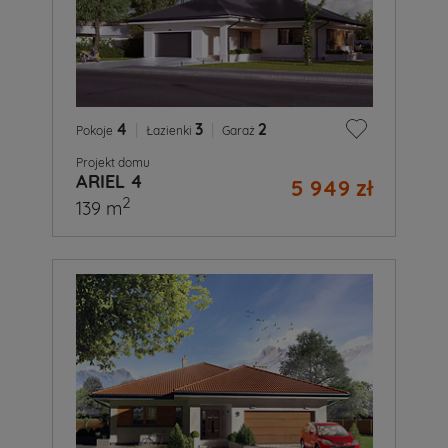
4
|
3
|
2
Pokoje
Łazienki
Garaż
Projekt domu
ARIEL 4
5 949 zł
2
139 m