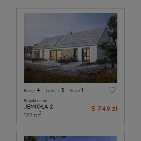
4
|
3
|
1
Pokoje
Łazienki
Garaż
Projekt domu
JEMIOŁA 2
5 749 zł
2
122 m