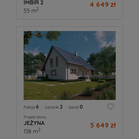
IMBIR 2
4 649 zł
2
55 m
6
|
2
|
0
Pokoje
Łazienki
Garaż
Projekt domu
JEŻYNA
5 649 zł
2
138 m