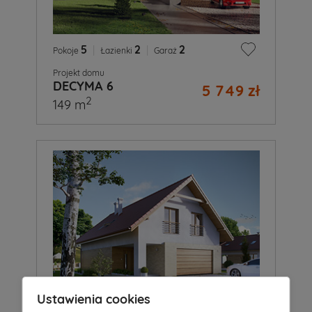
5
|
2
|
2
Pokoje
Łazienki
Garaż
Projekt domu
DECYMA 6
5 749 zł
2
149 m
Ustawienia cookies