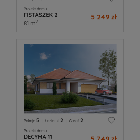
Projekt domu
FISTASZEK 2
5 249 zł
2
81 m
5
|
2
|
2
Pokoje
Łazienki
Garaż
Projekt domu
DECYMA 11
5 749 zł