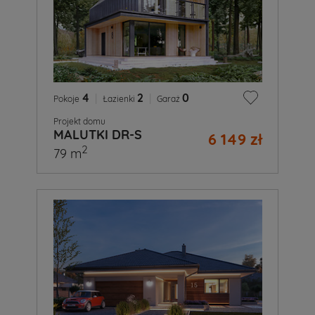
4
|
2
|
0
Pokoje
Łazienki
Garaż
Projekt domu
MALUTKI DR-S
6 149 zł
2
79 m