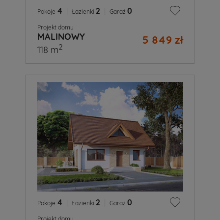
4
|
2
|
0
Pokoje
Łazienki
Garaż
Projekt domu
MALINOWY
5 849 zł
2
118 m
4
|
2
|
0
Pokoje
Łazienki
Garaż
Projekt domu