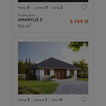
5
|
3
|
2
Pokoje
Łazienki
Garaż
Projekt domu
AMARYLIS 5
6 149 zł
2
156 m
3
|
1
|
0
Pokoje
Łazienki
Garaż