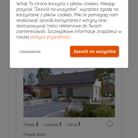
5
|
3
|
2
Witaj! Ta strona korzysta z plików cookies. Klikając
Pokoje
Łazienki
Garaż
przycisk "Zezwól na wszystkie", wyrażasz zgodę na
Projekt domu
korzystanie z plików cookies. Pliki te pomagają nam
AMARYLIS 2
analizować sposób korzystania z witryny oraz
6 149 zł
dostosowywać treści reklamowe do Twoich
2
148 m
zainteresowań. Szczegółowe informacje znajdziesz w
naszej
polityce prywatności
Zezwól na wszystkie
Ustawienia
2
|
1
|
1
Pokoje
Łazienki
Garaż
Projekt domu