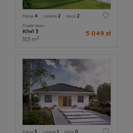
4
|
2
|
2
Pokoje
Łazienki
Garaż
Projekt domu
KIWI 3
5 049 zł
2
103 m
3
|
1
|
0
Pokoje
Łazienki
Garaż