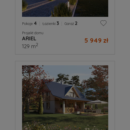
4
|
3
|
2
Pokoje
Łazienki
Garaż
Projekt domu
ARIEL
5 949 zł
2
129 m