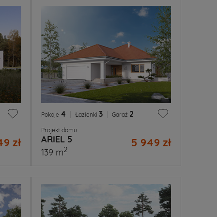
4
|
3
|
2
Pokoje
Łazienki
Garaż
Projekt domu
ARIEL 5
49 zł
5 949 zł
2
139 m