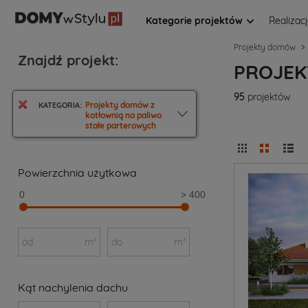
Kategorie projektów
Realizac
Projekty domów
Znajdź projekt:
PROJEK
95
projektów
Projekty domów z
KATEGORIA:
kotłownią na paliwo
stałe parterowych
Powierzchnia użytkowa
0
> 400
od
m²
do
m²
Kąt nachylenia dachu