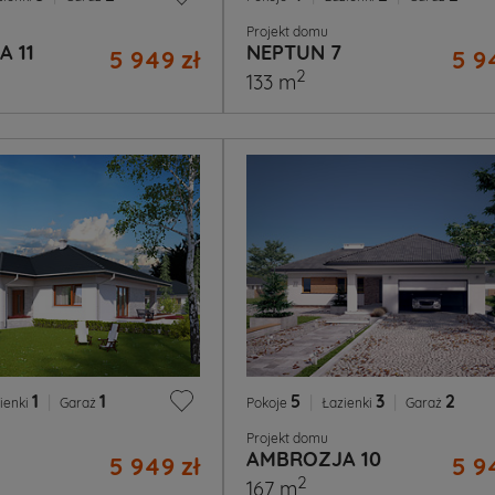
Projekt domu
 11
NEPTUN 7
5 949 zł
5 9
2
133 m
1
|
1
5
|
3
|
2
ienki
Garaż
Pokoje
Łazienki
Garaż
Projekt domu
AMBROZJA 10
5 949 zł
5 9
2
167 m