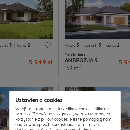
3
|
2
5
|
3
|
2
zienki
Garaż
Pokoje
Łazienki
Garaż
Projekt domu
AMBROZJA 9
5 949 zł
5 9
2
159 m
Ustawienia cookies
Witaj! Ta strona korzysta z plików cookies. Klikając
przycisk "Zezwól na wszystkie", wyrażasz zgodę na
korzystanie z plików cookies. Pliki te pomagają nam
analizować sposób korzystania z witryny oraz
dostosowywać treści reklamowe do Twoich