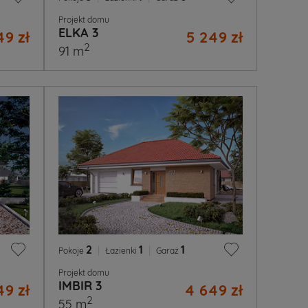
Projekt domu
ELKA 3
49 zł
5 249 zł
2
91 m
2
|
1
|
1
Pokoje
Łazienki
Garaż
Projekt domu
IMBIR 3
49 zł
4 649 zł
2
55 m