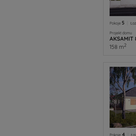
5
|
Pokoje
Łaz
Projekt domu
AKSAMIT 
2
158 m
4
|
Pokoje
Ła