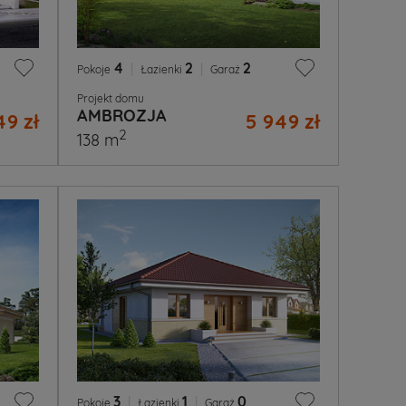
4
|
2
|
2
Pokoje
Łazienki
Garaż
Projekt domu
AMBROZJA
49 zł
5 949 zł
2
138 m
3
|
1
|
0
Pokoje
Łazienki
Garaż