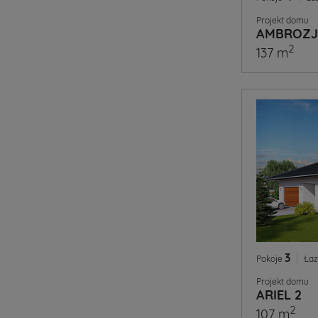
Projekt domu
AMBROZJA
2
137 m
3
|
Pokoje
Łaz
Projekt domu
ARIEL 2
2
107 m