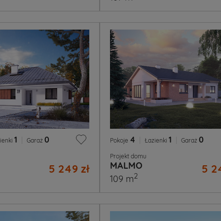
1
|
0
4
|
1
|
0
ienki
Garaż
Pokoje
Łazienki
Garaż
Projekt domu
MALMO
5 249 zł
5 2
2
109 m