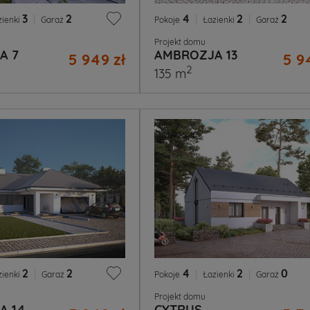
3
|
2
4
|
2
|
2
zienki
Garaż
Pokoje
Łazienki
Garaż
Projekt domu
A 7
AMBROZJA 13
5 949 zł
5 9
2
135 m
2
|
2
4
|
2
|
0
zienki
Garaż
Pokoje
Łazienki
Garaż
Projekt domu
A 14
CYTRUS