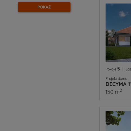
POKAŻ
5
|
Pokoje
Łaz
Projekt domu
DECYMA 1
2
150 m