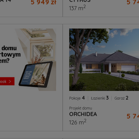
5 949 zł
5 7
2
137 m
4
|
3
|
2
Pokoje
Łazienki
Garaż
Projekt domu
ORCHIDEA
5 7
2
126 m