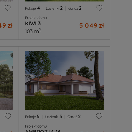
4
|
2
|
2
Pokoje
Łazienki
Garaż
Projekt domu
KIWI 3
49 zł
5 049 zł
2
103 m
5
|
3
|
2
Pokoje
Łazienki
Garaż
Projekt domu
AMBROZJA 16