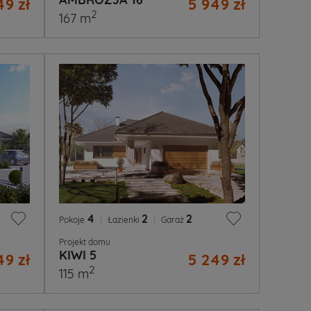
49 zł
5 949 zł
2
167 m
4
|
2
|
2
Pokoje
Łazienki
Garaż
Projekt domu
KIWI 5
49 zł
5 249 zł
2
115 m