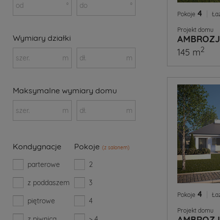
od
°
do
°
4
|
Pokoje
Ła
Projekt domu
Wymiary działki
AMBROZJ
2
145 m
szer.
m
dł.
m
Maksymalne wymiary domu
szer.
m
dł.
m
Kondygnacje
Pokoje
(z salonem)
parterowe
2
z poddaszem
3
4
|
Pokoje
Ła
piętrowe
4
Projekt domu
AMBROZJ
z piwnicą
> 4