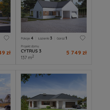
4
|
3
|
1
Pokoje
Łazienki
Garaż
Projekt domu
CYTRUS 3
49 zł
5 749 zł
2
137 m