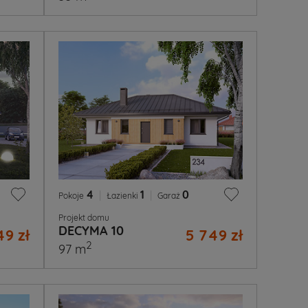
4
|
1
|
0
Pokoje
Łazienki
Garaż
Projekt domu
DECYMA 10
49 zł
5 749 zł
2
97 m