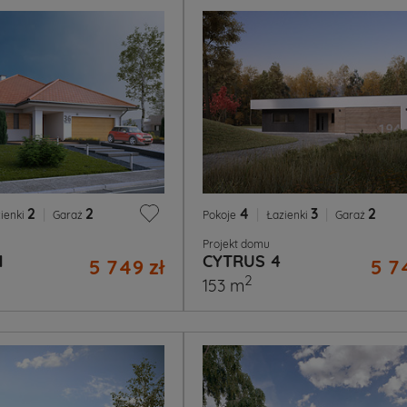
2
|
2
4
|
3
|
2
ienki
Garaż
Pokoje
Łazienki
Garaż
Projekt domu
1
CYTRUS 4
5 749 zł
5 7
2
153 m