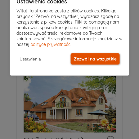
Ustawienia cookies
Witaj! Ta strona korzysta z plików cookies. Klikając
przycisk "Zezwól na wszystkie", wyrażasz zgodę na
7
|
4
|
2
Pokoje
Łazienki
Garaż
korzystanie z plików cookies. Pliki te pomagają nam
analizować sposób korzystania z witryny oraz
Projekt domu
dostosowywać treści reklamowe do Twoich
ARIEL 7
6 149 zł
zainteresowań. Szczegółowe informacje znajdziesz w
2
221 m
naszej
polityce prywatności
Zezwól na wszystkie
Ustawienia