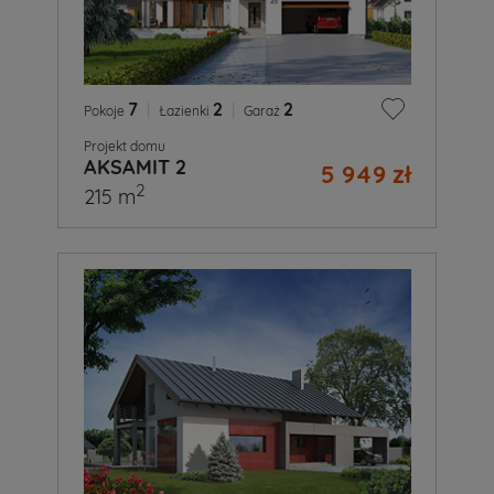
7
|
2
|
2
Pokoje
Łazienki
Garaż
Projekt domu
AKSAMIT 2
5 949 zł
2
215 m