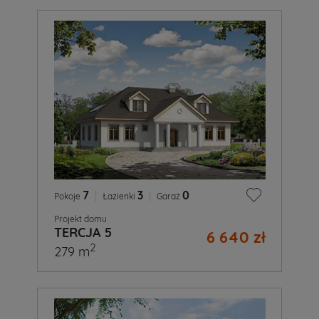
7
|
3
|
0
Pokoje
Łazienki
Garaż
Projekt domu
TERCJA 5
6 640 zł
2
279 m