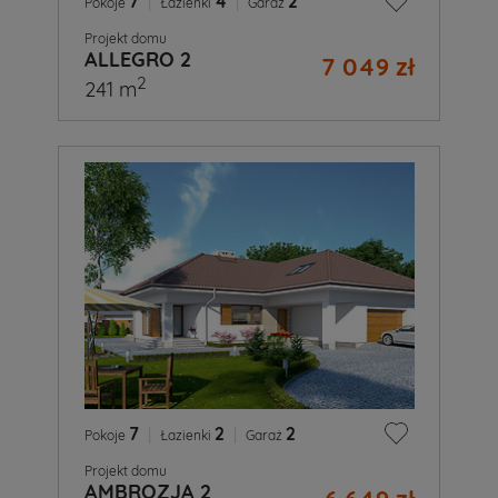
7
|
4
|
2
Pokoje
Łazienki
Garaż
Projekt domu
ALLEGRO 2
7 049 zł
2
241 m
7
|
2
|
2
Pokoje
Łazienki
Garaż
Projekt domu
AMBROZJA 2