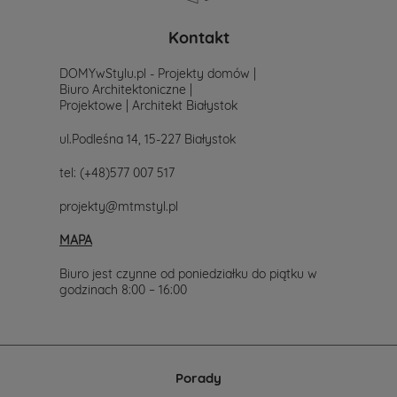
poszukiwania
projektu,
po
Kontakt
prostu
skontaktuj
DOMYwStylu.pl - Projekty domów |
się
Biuro Architektoniczne |
z
Projektowe | Architekt Białystok
nami.
Mailowo
ul.Podleśna 14, 15-227 Białystok
projekty@mtmstyl.pl
lub
tel:
(+48)577 007 517
telefonicznie
577-
projekty@mtmstyl.pl
007-
517.
MAPA
Chętnie
wesprzemy
Cię
Biuro jest czynne od poniedziałku do piątku w
w
godzinach 8:00 – 16:00
wyborze
projektu
domu.
Porady