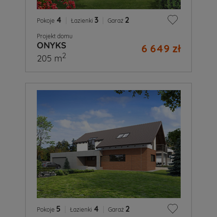
4
|
3
|
2
Pokoje
Łazienki
Garaż
Projekt domu
ONYKS
6 649 zł
2
205 m
5
|
4
|
2
Pokoje
Łazienki
Garaż