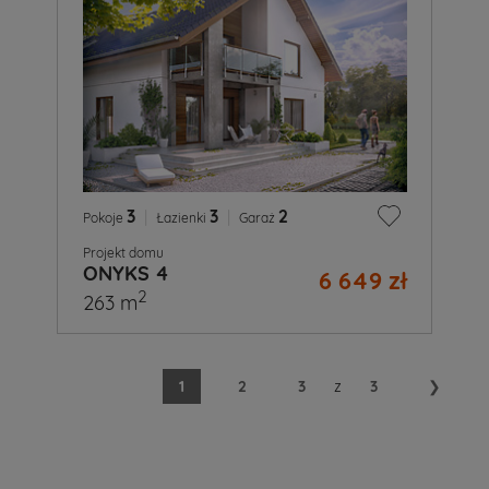
3
|
3
|
2
Pokoje
Łazienki
Garaż
Projekt domu
ONYKS 4
6 649 zł
2
263 m
1
2
3
z
3
❯
A
Ty