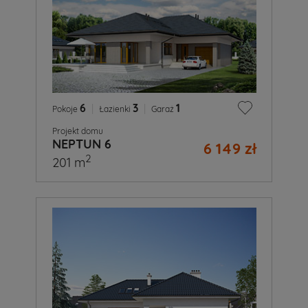
6
|
3
|
1
Pokoje
Łazienki
Garaż
Projekt domu
NEPTUN 6
6 149 zł
2
201 m