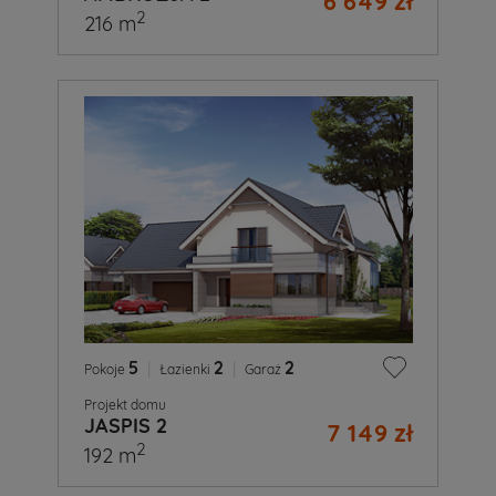
6 649 zł
2
216 m
5
|
2
|
2
Pokoje
Łazienki
Garaż
Projekt domu
JASPIS 2
7 149 zł
2
192 m