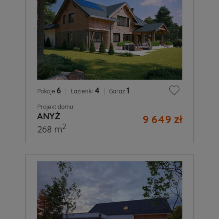
6
|
4
|
1
Pokoje
Łazienki
Garaż
Projekt domu
ANYŻ
9 649 zł
2
268 m