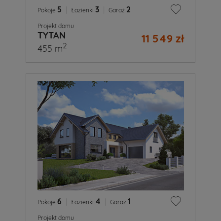
5
|
3
|
2
Pokoje
Łazienki
Garaż
Projekt domu
TYTAN
11 549 zł
2
455 m
6
|
4
|
1
Pokoje
Łazienki
Garaż
Projekt domu