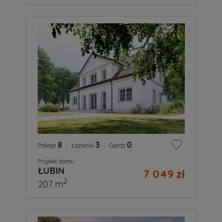
8
|
3
|
0
Pokoje
Łazienki
Garaż
Projekt domu
ŁUBIN
7 049 zł
2
207 m