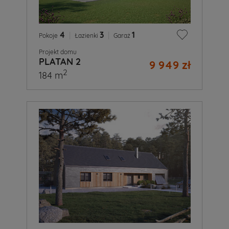
4
|
3
|
1
Pokoje
Łazienki
Garaż
Projekt domu
PLATAN 2
9 949 zł
2
184 m