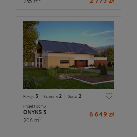
2 775 zł
235 m
5
|
2
|
2
Pokoje
Łazienki
Garaż
Projekt domu
ONYKS 3
6 649 zł
2
206 m