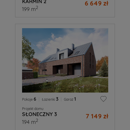
KARMIN 2
6 649 zł
2
199 m
6
|
3
|
1
Pokoje
Łazienki
Garaż
Projekt domu
SŁONECZNY 3
7 149 zł
2
194 m