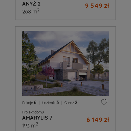
ANYŻ 2
9 549 zł
2
268 m
6
|
3
|
2
Pokoje
Łazienki
Garaż
Projekt domu
AMARYLIS 7
6 149 zł
2
193 m