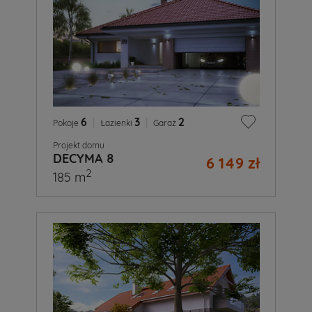
6
|
3
|
2
Pokoje
Łazienki
Garaż
Projekt domu
DECYMA 8
6 149 zł
2
185 m