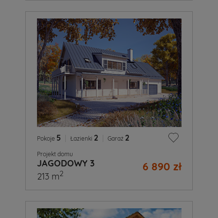
5
|
2
|
2
Pokoje
Łazienki
Garaż
Projekt domu
JAGODOWY 3
6 890 zł
2
213 m