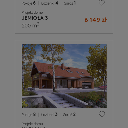
6
|
4
|
1
Pokoje
Łazienki
Garaż
Projekt domu
JEMIOŁA 3
6 149 zł
2
200 m
8
|
3
|
2
Pokoje
Łazienki
Garaż
Projekt domu