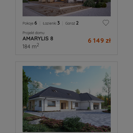
6
|
3
|
2
Pokoje
Łazienki
Garaż
Projekt domu
AMARYLIS 8
6 149 zł
2
184 m