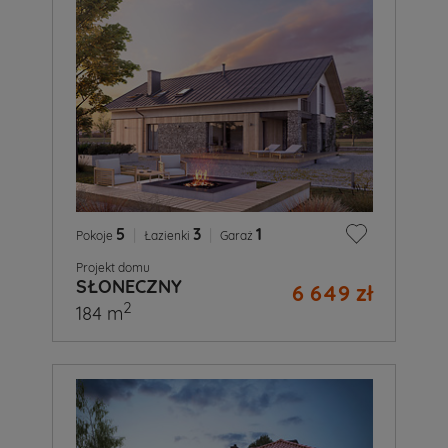
5
|
3
|
1
Pokoje
Łazienki
Garaż
Projekt domu
SŁONECZNY
6 649 zł
2
184 m