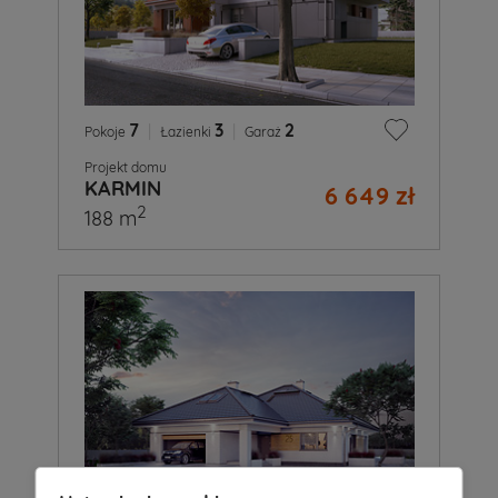
7
|
3
|
2
Pokoje
Łazienki
Garaż
Projekt domu
KARMIN
6 649 zł
2
188 m