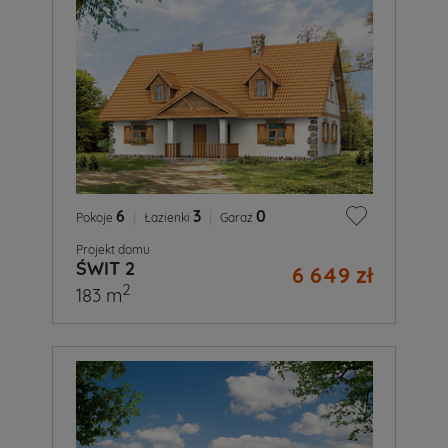
6
|
3
|
0
Pokoje
Łazienki
Garaż
Projekt domu
ŚWIT 2
6 649 zł
2
183 m