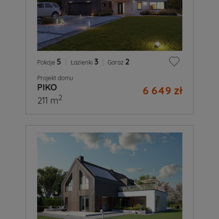
5
|
3
|
2
Pokoje
Łazienki
Garaż
Projekt domu
PIKO
6 649 zł
2
211 m