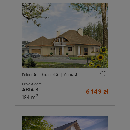
5
|
2
|
2
Pokoje
Łazienki
Garaż
Projekt domu
ARIA 4
6 149 zł
2
184 m