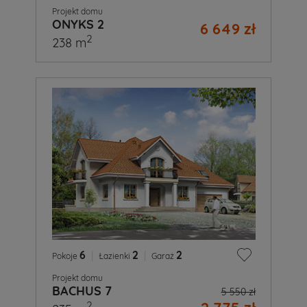
Projekt domu
ONYKS 2
6 649 zł
2
238 m
6
|
2
|
2
Pokoje
Łazienki
Garaż
Projekt domu
BACHUS 7
5 550 zł
2