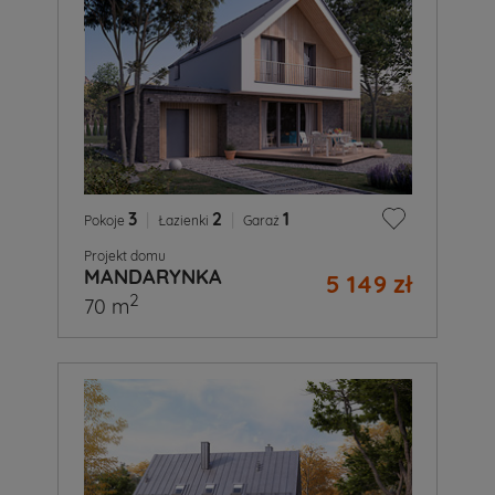
3
|
2
|
1
Pokoje
Łazienki
Garaż
Projekt domu
MANDARYNKA
5 149 zł
2
70 m