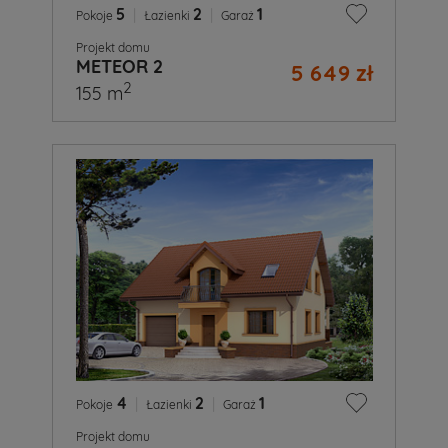
5
|
2
|
1
Pokoje
Łazienki
Garaż
Projekt domu
METEOR 2
5 649 zł
2
155 m
4
|
2
|
1
Pokoje
Łazienki
Garaż
Projekt domu