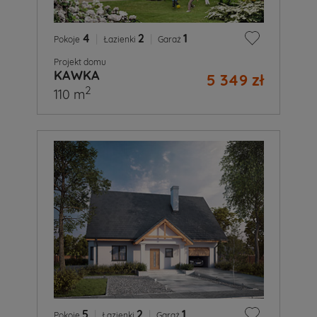
4
|
2
|
1
Pokoje
Łazienki
Garaż
Projekt domu
KAWKA
5 349 zł
2
110 m
5
|
2
|
1
Pokoje
Łazienki
Garaż