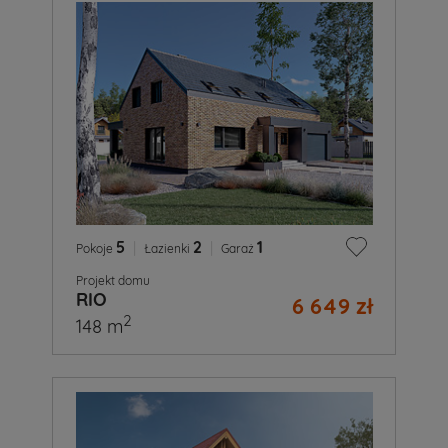
5
|
2
|
1
Pokoje
Łazienki
Garaż
Projekt domu
RIO
6 649 zł
2
148 m