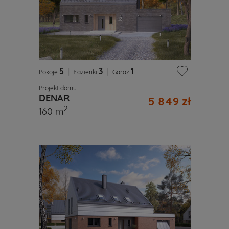
5
|
3
|
1
Pokoje
Łazienki
Garaż
Projekt domu
DENAR
5 849 zł
2
160 m