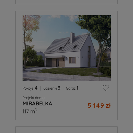
4
|
3
|
1
Pokoje
Łazienki
Garaż
Projekt domu
MIRABELKA
5 149 zł
2
117 m