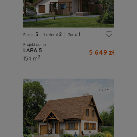
5
|
2
|
1
Pokoje
Łazienki
Garaż
Projekt domu
LARA 5
5 649 zł
2
154 m