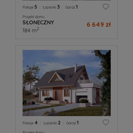
5
|
3
|
1
Pokoje
Łazienki
Garaż
Projekt domu
SŁONECZNY
6 649 zł
2
184 m
4
|
2
|
1
Pokoje
Łazienki
Garaż
Projekt domu