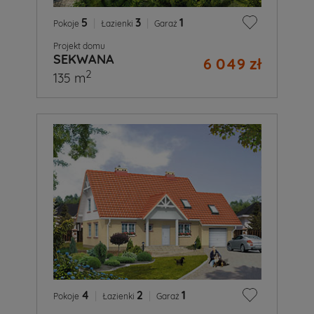
5
|
3
|
1
Pokoje
Łazienki
Garaż
Projekt domu
SEKWANA
6 049 zł
2
135 m
4
|
2
|
1
Pokoje
Łazienki
Garaż