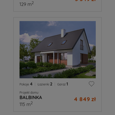
2
129 m
4
|
2
|
1
Pokoje
Łazienki
Garaż
Projekt domu
BALBINKA
4 849 zł
2
115 m