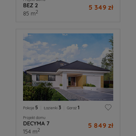
BEZ 2
5 349 zł
2
85 m
5
|
3
|
1
Pokoje
Łazienki
Garaż
Projekt domu
DECYMA 7
5 849 zł
2
154 m