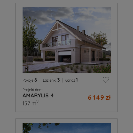
6
|
3
|
1
Pokoje
Łazienki
Garaż
Projekt domu
AMARYLIS 4
6 149 zł
2
157 m