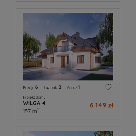
6
|
2
|
1
Pokoje
Łazienki
Garaż
Projekt domu
WILGA 4
6 149 zł
2
157 m