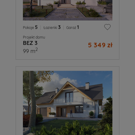
5
|
3
|
1
Pokoje
Łazienki
Garaż
Projekt domu
BEZ 3
5 349 zł
2
99 m