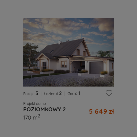
5
|
2
|
1
Pokoje
Łazienki
Garaż
Projekt domu
POZIOMKOWY 2
5 649 zł
2
170 m