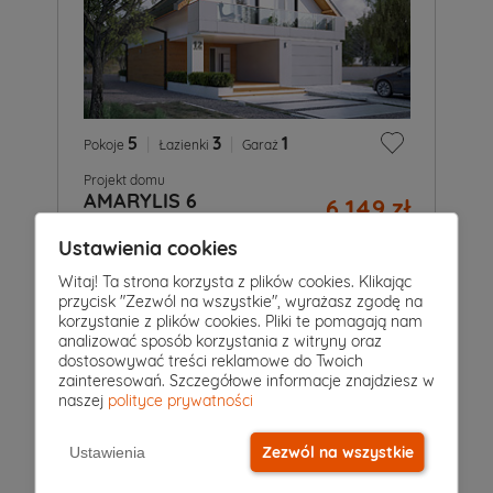
5
|
3
|
1
Pokoje
Łazienki
Garaż
Projekt domu
AMARYLIS 6
6 149 zł
2
154 m
Ustawienia cookies
Witaj! Ta strona korzysta z plików cookies. Klikając
przycisk "Zezwól na wszystkie", wyrażasz zgodę na
korzystanie z plików cookies. Pliki te pomagają nam
analizować sposób korzystania z witryny oraz
dostosowywać treści reklamowe do Twoich
zainteresowań. Szczegółowe informacje znajdziesz w
naszej
polityce prywatności
Zezwól na wszystkie
Ustawienia