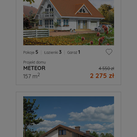
5
|
3
|
1
Pokoje
Łazienki
Garaż
Projekt domu
METEOR
4 550 zł
2 275 zł
2
157 m