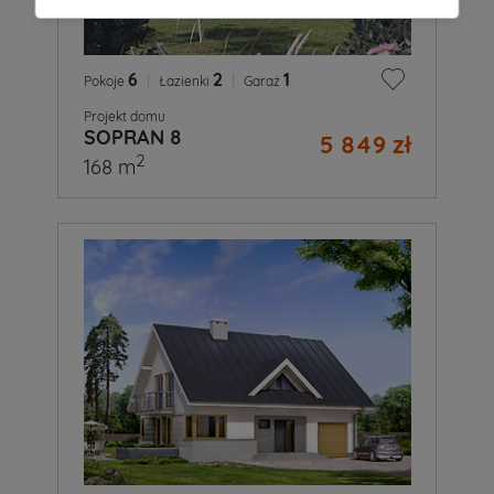
6
|
2
|
1
Pokoje
Łazienki
Garaż
Projekt domu
SOPRAN 8
5 849 zł
2
168 m