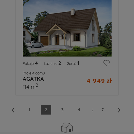
4
|
2
|
1
Pokoje
Łazienki
Garaż
Projekt domu
AGATKA
4 949 zł
2
114 m
❮
1
2
3
4
...
z
7
❯