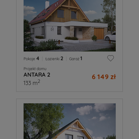
4
|
2
|
1
Pokoje
Łazienki
Garaż
Projekt domu
ANTARA 2
6 149 zł
2
133 m