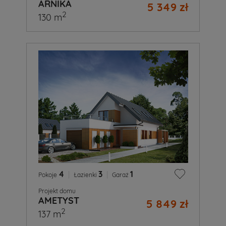
ARNIKA
5 349 zł
2
130 m
4
|
3
|
1
Pokoje
Łazienki
Garaż
Projekt domu
AMETYST
5 849 zł
2
137 m