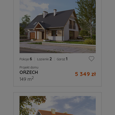
6
|
2
|
1
Pokoje
Łazienki
Garaż
Projekt domu
ORZECH
5 349 zł
2
149 m