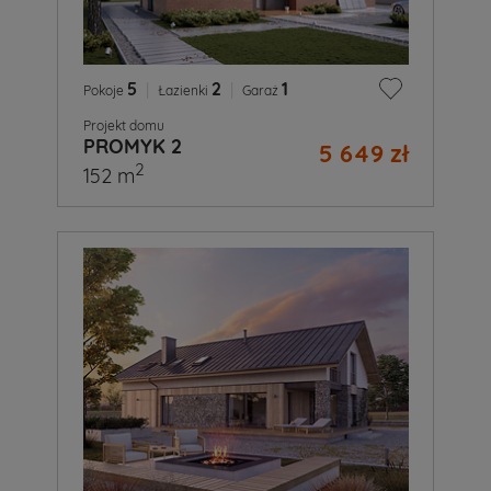
5
|
2
|
1
Pokoje
Łazienki
Garaż
Projekt domu
PROMYK 2
5 649 zł
2
152 m