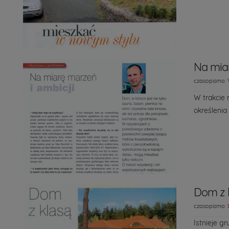
Na miar
czasopismo:
W trakcie
określenia
Dom z 
czasopismo:
Istnieje g