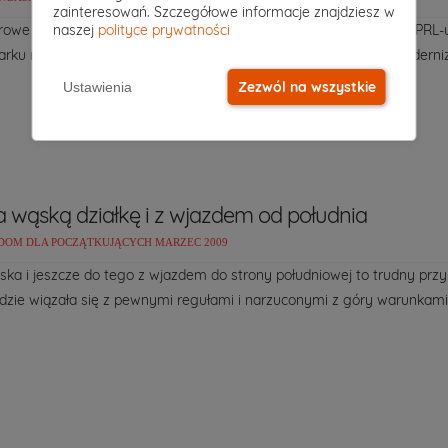
zainteresowań. Szczegółowe informacje znajdziesz w
owe mają bogatą historię, która trochę wypaczyła się w okresie PRL
naszej
polityce prywatności
arku materiałów budowlanych. Obecnie wraca się do tradycji moderniz
Zezwól na wszystkie
Ustawienia
wąską działkę i z wjazdem od południa
DOM DLA POCZĄTKUJĄCYCH MARZEC 2009
ska i jeszcze do tego z wjazdem do strony południowej to trudny prz
zie wiązała się z pewnymi regułami i narzuconymi z góry warunkami