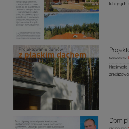
lubiących 
Projek
czasopismo:
Nieśmiałe 
zrealizowa
Dom pi
czasopismo: