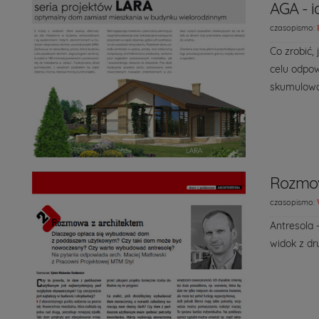
AGA - i
czasopismo:
Co zrobić,
celu odpow
skumulowa
Rozmow
czasopismo:
Antresola 
widok z dr