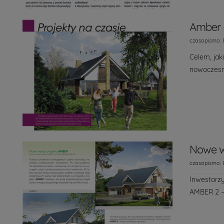
Amber 
czasopismo:
Celem, jak
nowoczesn
Nowe w
czasopismo:
Inwestorzy
AMBER 2 – 