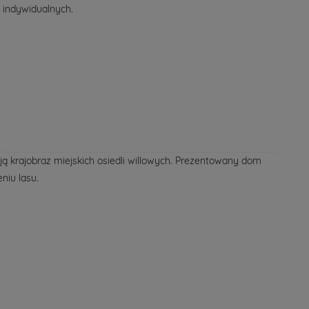
 indywidualnych.
ą krajobraz miejskich osiedli willowych. Prezentowany dom
niu lasu.