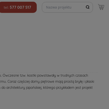
Szukaj projektów
tel:
577 007 517
-u. Ówczesne tzw. kostki powstawały w trudnych czasach
mu. Coraz częściej domy piętrowe mają prostą bryłę i płaski
do architektury japońskiej, którego przykładem jest projekt