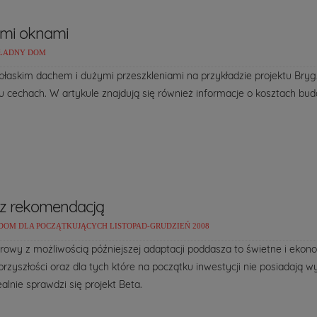
imi oknami
ŁADNY DOM
łaskim dachem i dużymi przeszkleniami na przykładzie projektu Bryg
u cechach. W artykule znajdują się również informacje o kosztach bu
 z rekomendacją
DOM DLA POCZĄTKUJĄCYCH LISTOPAD-GRUDZIEŃ 2008
owy z możliwością późniejszej adaptacji poddasza to świetne i ekono
przyszłości oraz dla tych które na początku inwestycji nie posiadają 
ealnie sprawdzi się projekt Beta.