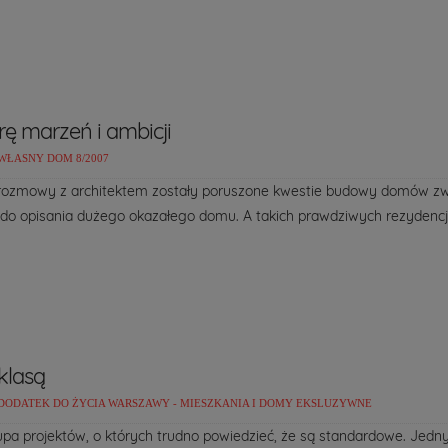
ę marzeń i ambicji
WŁASNY DOM 8/2007
 rozmowy z architektem zostały poruszone kwestie budowy domów zw
 do opisania dużego okazałego domu. A takich prawdziwych rezydencji 
klasą
DODATEK DO ŻYCIA WARSZAWY - MIESZKANIA I DOMY EKSLUZYWNE
rupa projektów, o których trudno powiedzieć, że są standardowe. Jedn