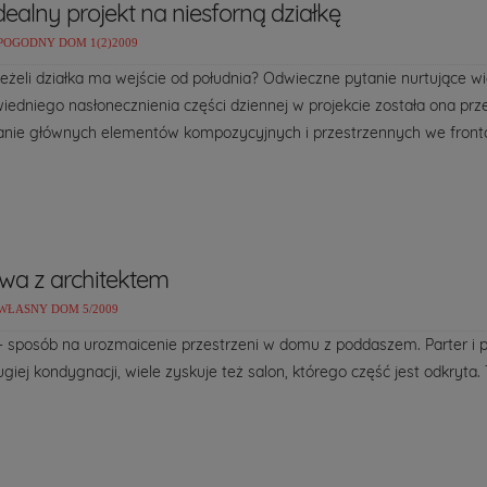
dealny projekt na niesforną działkę
POGODNY DOM 1(2)2009
 jeżeli działka ma wejście od południa? Odwieczne pytanie nurtujące w
iedniego nasłonecznienia części dziennej w projekcie została ona pr
nie głównych elementów kompozycyjnych i przestrzennych we front
a z architektem
WŁASNY DOM 5/2009
– sposób na urozmaicenie przestrzeni w domu z poddaszem. Parter i p
ugiej kondygnacji, wiele zyskuje też salon, którego część jest odkryta.