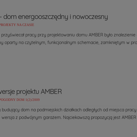
- dom energooszczędny i nowoczesny
PROJEKTY NA CZASIE
i przyświecał pracy przy projektowaniu domu AMBER było znalezienie
y oparty na czytelnym, funkcjonalnym schemacie, zamkniętym w pr
ersje projektu AMBER
POGODNY DOM 1(2)/2009
 budujący dom na podmiejskich działkach odległych od miejsca pra
wersja z podwójnym garażem. Najciekawszą propozycją jest AMBER 3