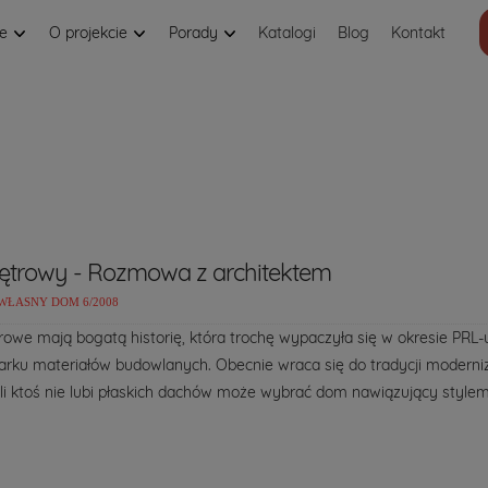
je
O projekcie
Porady
Katalogi
Blog
Kontakt
ętrowy - Rozmowa z architektem
WŁASNY DOM 6/2008
owe mają bogatą historię, która trochę wypaczyła się w okresie PRL
arku materiałów budowlanych. Obecnie wraca się do tradycji moderniz
li ktoś nie lubi płaskich dachów może wybrać dom nawiązujący stylem 