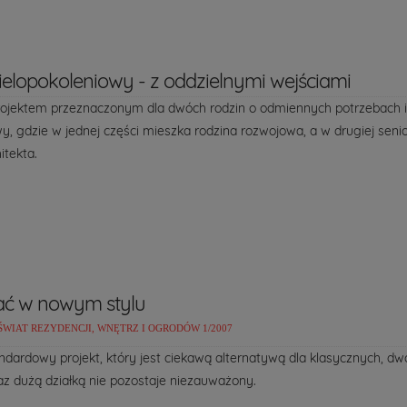
lopokoleniowy - z oddzielnymi wejściami
projektem przeznaczonym dla dwóch rodzin o odmiennych potrzebach i
y, gdzie w jednej części mieszka rodzina rozwojowa, a w drugiej se
itekta.
ać w nowym stylu
ŚWIAT REZYDENCJI, WNĘTRZ I OGRODÓW 1/2007
ndardowy projekt, który jest ciekawą alternatywą dla klasycznych, d
raz dużą działką nie pozostaje niezauważony.