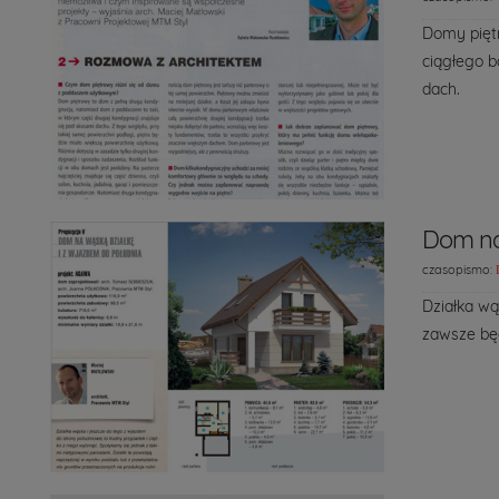
Domy piętr
ciągłego b
dach.
Dom na 
czasopismo:
Działka wą
zawsze będ