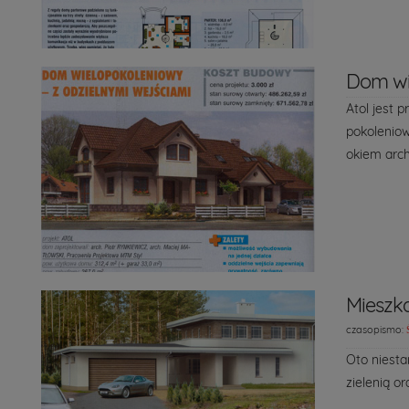
Dom wie
Atol jest 
pokoleniow
okiem arch
Mieszk
czasopismo:
Oto niesta
zielenią o