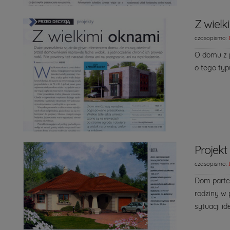
Z wielk
czasopismo:
O domu z p
o tego typ
Projekt
czasopismo:
Dom parter
rodziny w 
sytuacji id