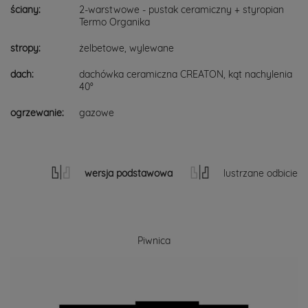
ściany:
2-warstwowe - pustak ceramiczny + styropian
Termo Organika
stropy:
żelbetowe, wylewane
dach:
dachówka ceramiczna CREATON, kąt nachylenia
40°
ogrzewanie:
gazowe
wersja podstawowa
lustrzane odbicie
Piwnica