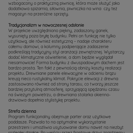
wzbogacony o praktyczną piwnicę, która może służyć jako
dodatkowa spiżarnia, siłownia, piwniczka na wina czy też
magazyn na przeróżne sprzęty.
Tradycjonalizm w nowoczesnej odsłonie
W projekcie uwzględniono piękny, zadaszony ganek,
wysunięty poza bryłę budynku. Pełni on funkcję nie tylko
użytkową, ale również estetyczną – nadaje charakteru
całemu domowi, a kolumny podpierające zadaszenie
podkreślają tradycyjny styl aranżacji zewnętrznej. Wystarczy
dodać klimatyczne oświetlenie, a dom będzie wyglądał
niesamowicie! Forma budynku z dwuspadowym dachem jest
bardzo prosta. Ten fakt z pewnością obniży koszty realizacji
projektu. Drewniane panele elewacyjne w odcieniu brązu
kreują nieco rustykalny klimat. Pokrycie elewacji z drewna
zastosowano również od strony tarasu, co tworzy jeszcze
bardziej przytulną atmosferę, sprzyjającą spędzaniu czasu
na świeżym powietrzu, a drewniana stolarka okienno-
drzwiowa dopełnia stylistykę projektu.
Strefa dzienna
Program funkcjonalny obejmuje parter oraz użytkowe
poddasze. Pozwala to na optymalne wykorzystanie
przestrzeni i umożliwia usytuowanie domu nawet na niezbyt
rozległej działce. Po wejściu przez frontowe drzwi znajdziemy