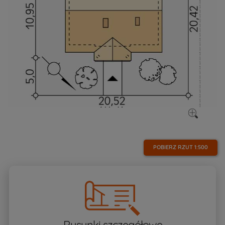
POBIERZ RZUT
1:500
Rysunki szczegółowe