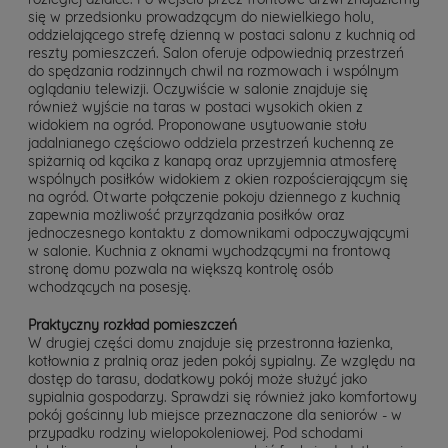
się w przedsionku prowadzącym do niewielkiego holu,
oddzielającego strefę dzienną w postaci salonu z kuchnią od
reszty pomieszczeń. Salon oferuje odpowiednią przestrzeń
do spędzania rodzinnych chwil na rozmowach i wspólnym
oglądaniu telewizji. Oczywiście w salonie znajduje się
również wyjście na taras w postaci wysokich okien z
widokiem na ogród. Proponowane usytuowanie stołu
jadalnianego częściowo oddziela przestrzeń kuchenną ze
spiżarnią od kącika z kanapą oraz uprzyjemnia atmosferę
wspólnych posiłków widokiem z okien rozpościerającym się
na ogród. Otwarte połączenie pokoju dziennego z kuchnią
zapewnia możliwość przyrządzania posiłków oraz
jednoczesnego kontaktu z domownikami odpoczywającymi
w salonie. Kuchnia z oknami wychodzącymi na frontową
stronę domu pozwala na większą kontrolę osób
wchodzących na posesję.
Praktyczny rozkład pomieszczeń
W drugiej części domu znajduje się przestronna łazienka,
kotłownia z pralnią oraz jeden pokój sypialny. Ze względu na
dostęp do tarasu, dodatkowy pokój może służyć jako
sypialnia gospodarzy. Sprawdzi się również jako komfortowy
pokój gościnny lub miejsce przeznaczone dla seniorów - w
przypadku rodziny wielopokoleniowej. Pod schodami