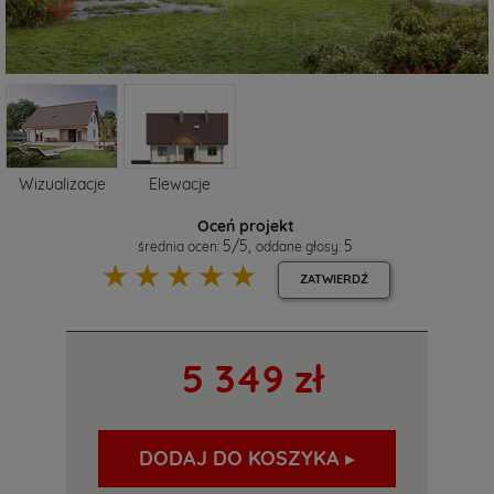
Wizualizacje
Elewacje
Oceń projekt
5
/
5
,
5
średnia ocen:
oddane głosy:
☆
☆
☆
☆
☆
ZATWIERDŹ
5 349 zł
DODAJ DO KOSZYKA ▸