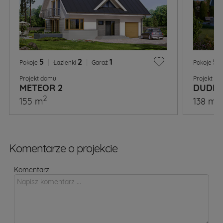
5
|
2
|
1
5
|
Pokoje
Łazienki
Garaż
Pokoje
Projekt domu
Projekt d
METEOR 2
DUDEK
2
2
155 m
138 m
Komentarze o projekcie
Komentarz