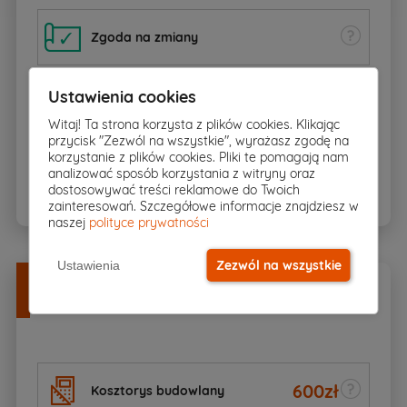
Zgoda na zmiany
Ustawienia cookies
Dziennik budowy
Witaj! Ta strona korzysta z plików cookies. Klikając
przycisk "Zezwól na wszystkie", wyrażasz zgodę na
korzystanie z plików cookies. Pliki te pomagają nam
BIOZ
analizować sposób korzystania z witryny oraz
dostosowywać treści reklamowe do Twoich
zainteresowań. Szczegółowe informacje znajdziesz w
naszej
polityce prywatności
Zezwól na wszystkie
Ustawienia
Dodatki
w
DOBREJ CENIE
Zamów razem z projektem
600
zł
Kosztorys budowlany