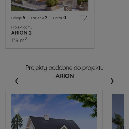
5
|
2
|
0
Pokoje
Łazienki
Garaż
Projekt domu
ARION 2
2
139 m
Projekty podobne do projektu
‹
›
ARION