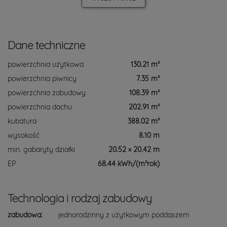
Dane techniczne
powierzchnia użytkowa
130.21 m²
powierzchnia piwnicy
7.35 m²
powierzchnia zabudowy
108.39 m²
powierzchnia dachu
202.91 m²
kubatura
388.02 m³
wysokość
8.10 m
min. gabaryty działki
20.52 × 20.42 m
EP
68.44 kWh/(m²rok)
Technologia i rodzaj zabudowy
zabudowa:
jednorodzinny z użytkowym poddaszem