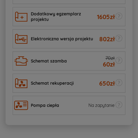
Dodatkowy egzemplarz
1605
zł
projektu
802
zł
Elektroniczna wersja projektu
70zł
Schemat szamba
60
zł
650
zł
Schemat rekuperacji
Pompa ciepła
Na zapytanie