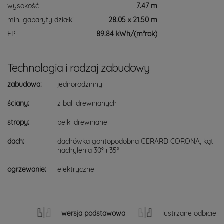
wysokość
7.47 m
min. gabaryty działki
28.05 × 21.50 m
EP
89.84 kWh/(m²rok)
Technologia i rodzaj zabudowy
zabudowa:
jednorodzinny
ściany:
z bali drewnianych
stropy:
belki drewniane
dach:
dachówka gontopodobna GERARD CORONA, kąt
nachylenia 30° i 35°
ogrzewanie:
elektryczne
wersja podstawowa
lustrzane odbicie