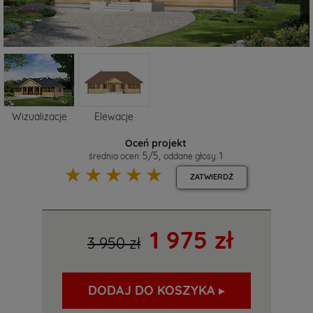
Wizualizacje
Elewacje
Oceń projekt
5
/
5
,
1
średnia ocen:
oddane głosy:
☆
☆
☆
☆
☆
ZATWIERDŹ
1 975 zł
3 950 zł
DODAJ DO KOSZYKA ▸