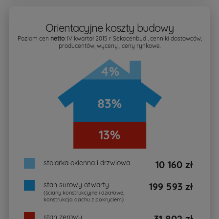
Orientacyjne koszty budowy
Poziom cen
netto
: IV kwartał 2015 r Sekocenbud , cenniki dostawców,
producentów, wyceny , ceny rynkowe.
4%
83%
13%
stolarka okienna i drzwiowa
10 160 zł
stan surowy otwarty
199 593 zł
(ściany konstrukcyjne i działowe,
konstrukcja dachu z pokryciem)
stan zerowy
31 802 zł