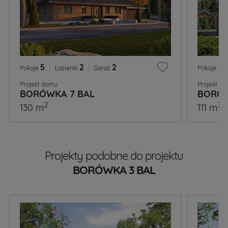
5
|
2
|
2
4
Pokoje
Łazienki
Garaż
Pokoje
Projekt domu
Projekt d
BORÓWKA 7 BAL
BORÓW
2
2
130 m
111 m
Projekty podobne do projektu
BORÓWKA 3 BAL