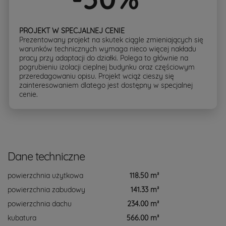
PROJEKT W SPECJALNEJ CENIE
Prezentowany projekt na skutek ciągle zmieniających się
warunków technicznych wymaga nieco więcej nakładu
pracy przy adaptacji do działki. Polega to głównie na
pogrubieniu izolacji cieplnej budynku oraz częściowym
przeredagowaniu opisu. Projekt wciąż cieszy się
zainteresowaniem dlatego jest dostępny w specjalnej
cenie.
Dane techniczne
powierzchnia użytkowa
118.50 m²
powierzchnia zabudowy
141.33 m²
powierzchnia dachu
234.00 m²
kubatura
566.00 m³