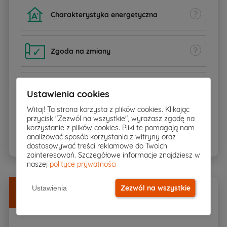
Charakterystyka energetyczna
Zgoda na zmiany
Dziennik budowy
Ustawienia cookies
Witaj! Ta strona korzysta z plików cookies. Klikając
przycisk "Zezwól na wszystkie", wyrażasz zgodę na
BIOZ
korzystanie z plików cookies. Pliki te pomagają nam
analizować sposób korzystania z witryny oraz
dostosowywać treści reklamowe do Twoich
zainteresowań. Szczegółowe informacje znajdziesz w
naszej
polityce prywatności
Dodatki
w
DOBREJ CENIE
Zezwól na wszystkie
Ustawienia
Zamów razem z projektem