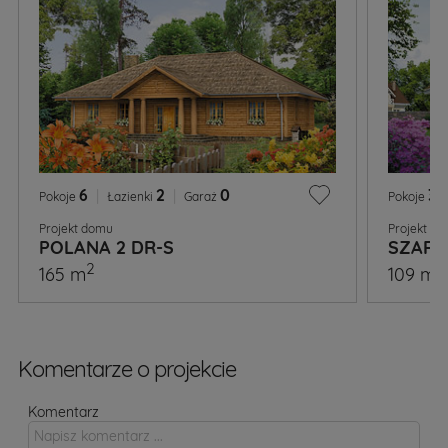
6
|
2
|
0
3
|
Pokoje
Łazienki
Garaż
Pokoje
Projekt domu
Projekt d
POLANA 2 DR-S
SZAFR
2
2
165 m
109 m
Komentarze o projekcie
Komentarz