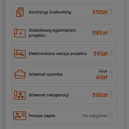
550
zł
Kosztorys budowlany
Dodatkowy egzemplarz
1185
zł
projektu
593
zł
Elektroniczna wersja projektu
70zł
Schemat szamba
60
zł
500
zł
Schemat rekuperacji
Pompa ciepła
Na zapytanie