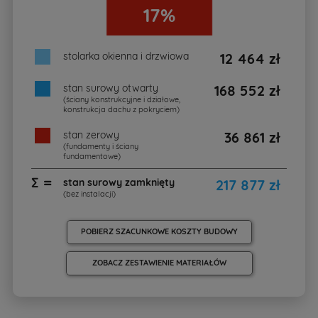
17%
stolarka okienna i drzwiowa
12 464 zł
stan surowy otwarty
168 552 zł
(ściany konstrukcyjne i działowe,
konstrukcja dachu z pokryciem)
stan zerowy
36 861 zł
(fundamenty i ściany
fundamentowe)
∑ =
stan surowy zamknięty
217 877 zł
(bez instalacji)
POBIERZ SZACUNKOWE KOSZTY BUDOWY
ZOBACZ ZESTAWIENIE MATERIAŁÓW