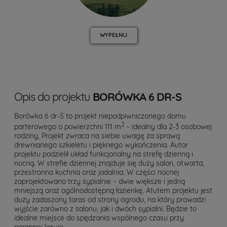
WYPEŁNIJ
Opis do projektu
BORÓWKA 6 DR-S
Borówka 6 dr-S to projekt niepodpiwniczonego domu
2
parterowego o powierzchni 111 m
– idealny dla 2-3 osobowej
rodziny, Projekt zwraca na siebie uwagę za sprawą
drewnianego szkieletu i pięknego wykończenia. Autor
projektu podzielił układ funkcjonalny na strefę dzienną i
nocną. W strefie dziennej znajduje się duży salon, otwarta,
przestronna kuchnia oraz jadalnia. W części nocnej
zaprojektowano trzy sypialnie – dwie większe i jedną
mniejszą oraz ogólnodostępną łazienkę. Atutem projektu jest
duży zadaszony taras od strony ogrodu, na który prowadzi
wyjście zarówno z salonu, jak i dwóch sypialni. Będzie to
idealne miejsce do spędzania wspólnego czasu przy
porannej kawie.