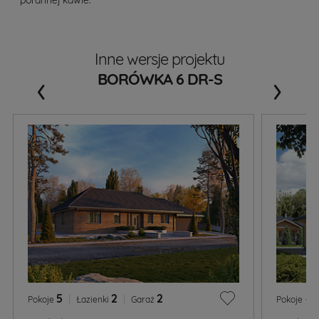
Inne wersje projektu
‹
›
BORÓWKA 6 DR-S
5
|
2
|
2
4
Pokoje
Łazienki
Garaż
Pokoje