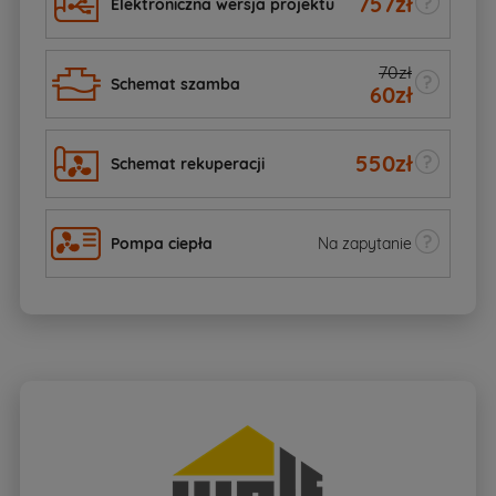
757
zł
Elektroniczna wersja projektu
70zł
Schemat szamba
60
zł
550
zł
Schemat rekuperacji
Pompa ciepła
Na zapytanie