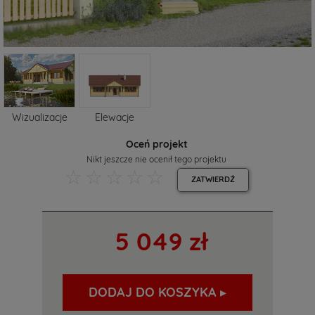
Wizualizacje
Elewacje
Oceń projekt
Nikt jeszcze nie ocenił tego projektu
☆
☆
☆
☆
☆
ZATWIERDŹ
5 049 zł
DODAJ DO KOSZYKA ▸