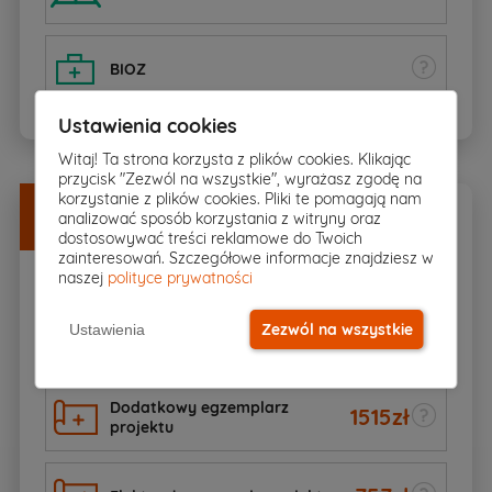
BIOZ
Ustawienia cookies
Witaj! Ta strona korzysta z plików cookies. Klikając
przycisk "Zezwól na wszystkie", wyrażasz zgodę na
korzystanie z plików cookies. Pliki te pomagają nam
Dodatki
w
DOBREJ CENIE
analizować sposób korzystania z witryny oraz
Zamów razem z projektem
dostosowywać treści reklamowe do Twoich
zainteresowań. Szczegółowe informacje znajdziesz w
naszej
polityce prywatności
550zł
Zezwól na wszystkie
Ustawienia
Kosztorys budowlany
350
zł
Dodatkowy egzemplarz
1515
zł
projektu