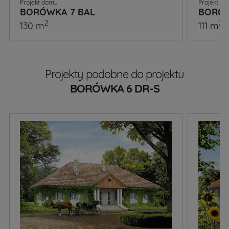
Projekt domu
Projekt d
BORÓWKA 7 BAL
BORÓW
2
2
130 m
111 m
Projekty podobne do projektu
BORÓWKA 6 DR-S