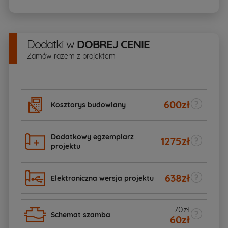
Dodatki
w
DOBREJ CENIE
Zamów razem z projektem
600
zł
Kosztorys budowlany
Dodatkowy egzemplarz
1275
zł
projektu
638
zł
Elektroniczna wersja projektu
70zł
Schemat szamba
60
zł