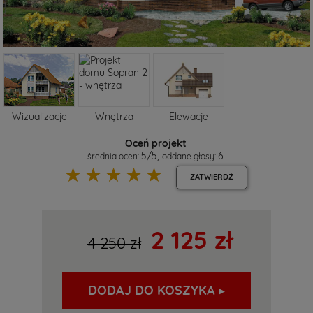
Wizualizacje
Wnętrza
Elewacje
Oceń projekt
5
/
5
,
6
średnia ocen:
oddane głosy:
☆
☆
☆
☆
☆
ZATWIERDŹ
2 125 zł
4 250 zł
DODAJ DO KOSZYKA ▸