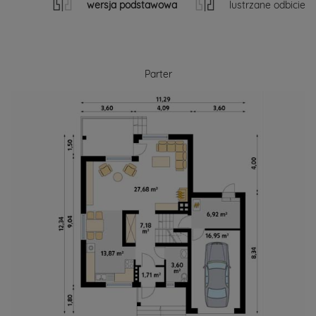
wersja podstawowa
lustrzane odbicie
Parter