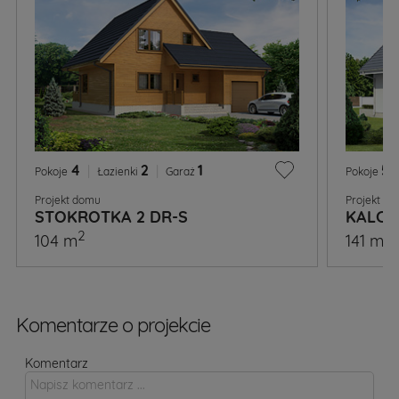
4
|
2
|
1
5
|
Pokoje
Łazienki
Garaż
Pokoje
Projekt domu
Projekt d
STOKROTKA 2 DR-S
KALCY
2
2
104 m
141 m
Komentarze o projekcie
Komentarz