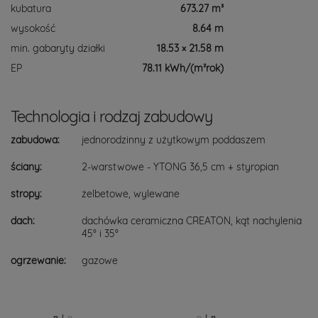
kubatura
673.27 m³
wysokość
8.64 m
min. gabaryty działki
18.53 × 21.58 m
EP
78.11 kWh/(m²rok)
Technologia i rodzaj zabudowy
zabudowa:
jednorodzinny z użytkowym poddaszem
ściany:
2-warstwowe - YTONG 36,5 cm + styropian
stropy:
żelbetowe, wylewane
dach:
dachówka ceramiczna CREATON, kąt nachylenia
45° i 35°
ogrzewanie:
gazowe