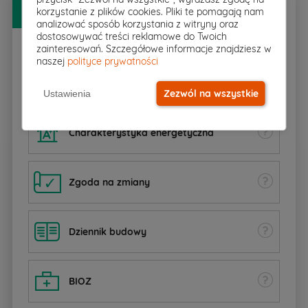
Bezpłatny
PAKIET DODATKÓW
korzystanie z plików cookies. Pliki te pomagają nam
analizować sposób korzystania z witryny oraz
dostosowywać treści reklamowe do Twoich
zainteresowań. Szczegółowe informacje znajdziesz w
naszej
polityce prywatności
Rzut w skali 1:500
pobierz
▸
Zezwól na wszystkie
Ustawienia
Charakterystyka energetyczna
Zgoda na zmiany
Dziennik budowy
BIOZ