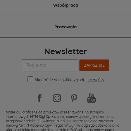
Współpraca
Pracownia
Newsletter
Twój
e-
mail:
Akceptuję wszystkie zgody
rozwiń >
Materiały graficzne do projektów prezentowane na stronach
internetowych MTM Styl Sp. z o.o. nie stanowią oferty w rozumieniu
przepisów Kodeksu Cywilnego, a jedynie zaproszenie do zawarcia
umowy (art. 71 Kodeksu Cywilnego). W wyniku ciągłego udoskonalania
oferty projekty mogą się nieznacznie różnić od zaprezentowanych