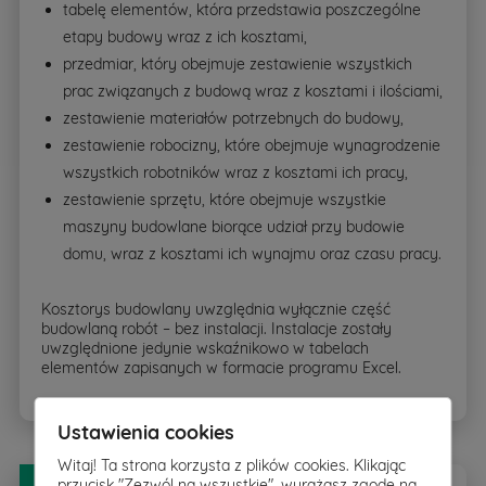
tabelę elementów, która przedstawia poszczególne
etapy budowy wraz z ich kosztami,
przedmiar, który obejmuje zestawienie wszystkich
prac związanych z budową wraz z kosztami i ilościami,
zestawienie materiałów potrzebnych do budowy,
zestawienie robocizny, które obejmuje wynagrodzenie
wszystkich robotników wraz z kosztami ich pracy,
zestawienie sprzętu, które obejmuje wszystkie
maszyny budowlane biorące udział przy budowie
domu, wraz z kosztami ich wynajmu oraz czasu pracy.
Kosztorys budowlany uwzględnia wyłącznie część
budowlaną robót – bez instalacji. Instalacje zostały
uwzględnione jedynie wskaźnikowo w tabelach
elementów zapisanych w formacie programu Excel.
Ustawienia cookies
Witaj! Ta strona korzysta z plików cookies. Klikając
przycisk "Zezwól na wszystkie", wyrażasz zgodę na