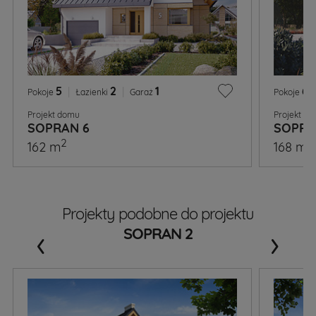
5
|
2
|
1
6
|
Pokoje
Łazienki
Garaż
Pokoje
Projekt domu
Projekt d
SOPRAN 6
SOPRA
2
2
162 m
168 m
Projekty podobne do projektu
‹
›
SOPRAN 2