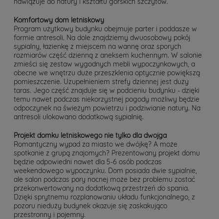
nawiązuje do natury i kształtu górskich szczytów.
Komfortowy dom letniskowy
Program użytkowy budynku obejmuje parter i poddasze w
formie antresoli. Na dole znajdziemy dwuosobowy pokój
sypialny, łazienkę z miejscem na wannę oraz sporych
rozmiarów część dzienną z aneksem kuchennym. W salonie
zmieści się zestaw wygodnych mebli wypoczynkowych, a
obecne we wnętrzu duże przeszklenia optycznie powiększą
pomieszczenie. Uzupełnieniem strefy dziennej jest duży
taras. Jego część znajduje się w podcieniu budynku - dzięki
temu nawet podczas niekorzystnej pogody możliwy będzie
odpoczynek na świeżym powietrzu i podziwianie natury. Na
antresoli ulokowano dodatkową sypialnię.
Projekt domku letniskowego nie tylko dla dwojga
Romantyczny wypad za miasto we dwójkę? A może
spotkanie z grupą znajomych? Prezentowany projekt domu
będzie odpowiedni nawet dla 5-6 osób podczas
weekendowego wypoczynku. Dom posiada dwie sypialnie,
ale salon podczas pory nocnej może bez problemu zostać
przekonwertowany na dodatkową przestrzeń do spania.
Dzięki sprytnemu rozplanowaniu układu funkcjonalnego, z
pozoru nieduży budynek okazuje się zaskakująco
przestronny i pojemny.