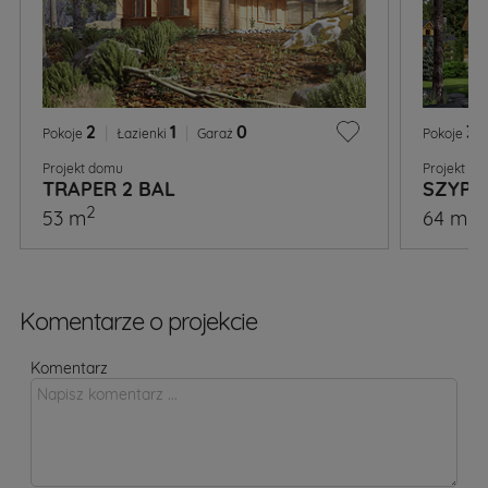
2
|
1
|
0
3
|
Pokoje
Łazienki
Garaż
Pokoje
Projekt domu
Projekt d
TRAPER 2 BAL
SZYPE
2
2
53 m
64 m
Komentarze o projekcie
Komentarz