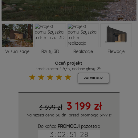
Wizualizacje
Rzuty 3D
Realizacje
Elewacje
Oceń projekt
4.5
/
5
,
25
średnia ocen:
oddane głosy:
☆
☆
☆
☆
☆
ZATWIERDŹ
3 199 zł
3 699 zł
Najniższa cena 30 dni przed promocją
3199 zł
Do końca
PROMOCJI
pozostało
3
:
02
:
51
:
27