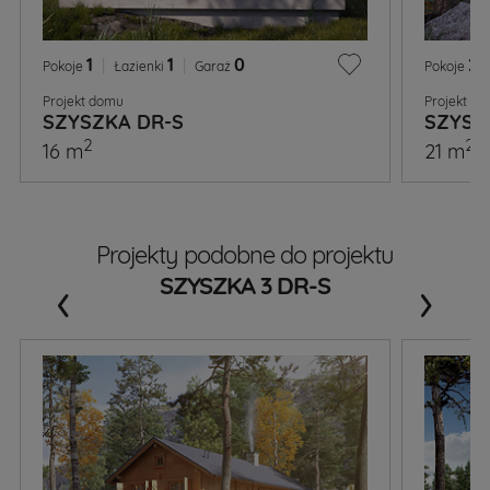
1
|
1
|
0
2
|
Pokoje
Łazienki
Garaż
Pokoje
Projekt domu
Projekt d
SZYSZKA DR-S
SZYSZ
2
2
16 m
21 m
Projekty podobne do projektu
‹
›
SZYSZKA 3 DR-S