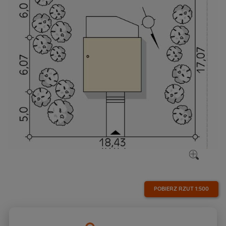
POBIERZ RZUT
1:500