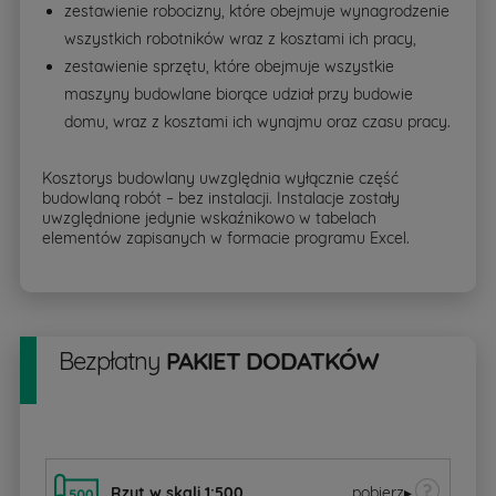
zestawienie robocizny, które obejmuje wynagrodzenie
wszystkich robotników wraz z kosztami ich pracy,
zestawienie sprzętu, które obejmuje wszystkie
maszyny budowlane biorące udział przy budowie
domu, wraz z kosztami ich wynajmu oraz czasu pracy.
Kosztorys budowlany uwzględnia wyłącznie część
budowlaną robót – bez instalacji. Instalacje zostały
uwzględnione jedynie wskaźnikowo w tabelach
elementów zapisanych w formacie programu Excel.
Bezpłatny
PAKIET DODATKÓW
Rzut w skali 1:500
pobierz
▸