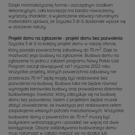
Dzięki minimalistycznej formie i oszczędnym środkom
dekoracyjnym, cała koncepcja ma bardzo nowoczesny,
wyrazisty charakter, a wykończenie elewacji naturalnymi
materiałami sprawia, że Szyszka 3 dr-S doskonale wpisze się
w otoczenie natury.
Projekt domu na zgłoszenie - projekt domu bez pozwolenia
Szyszka 3 dr-S to kolejny projekt domu w naszej ofercie,
2
który posiada powierzchnię zabudowy do 70 m
. Daje to
możliwość jego budowy na zgłoszenie. Budowa domu na
zgłoszenie to jedno z założeń programu Nowy Polski Ład.
Program zaczął obwiązywać od 1 stycznia 2022 roku.
Wszystkie projekty, których powierzchnia zabudowy nie
2
przekracza 70 m
będą mogły być realizowane bez
pozwolenia na budowę. Budowa taka nie będzie również
wymagała kierownika budowy oraz prowadzenia dziennika
budowlanego. Inwestor, który zdecyduje się na budowę
domu bez pozwolenia, razem z projektem będzie musiał
złożyć oświadczenie, że inwestycja jest realizowana celem
zaspokojenia własnych potrzeb mieszkaniowych. Wszystkie
2
budowane domy o powierzchni do 70 m
muszą być
budynkami wolnostojącymi i posiadać nie więcej niż dwie
kondygnacje. Obszar oddziaływania budowanego domu
musi natomiast w całości mieścić się na działce lub