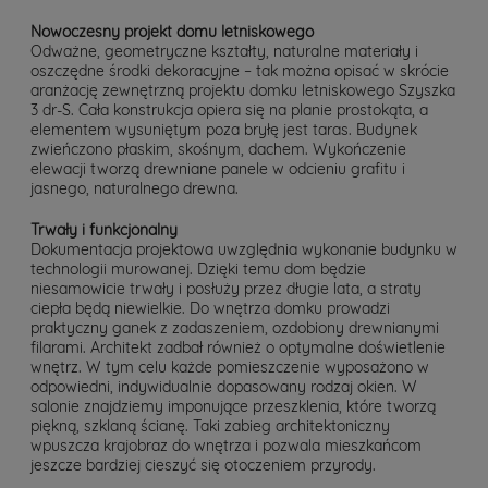
Nowoczesny projekt domu letniskowego
Odważne, geometryczne kształty, naturalne materiały i
oszczędne środki dekoracyjne – tak można opisać w skrócie
aranżację zewnętrzną projektu domku letniskowego Szyszka
3 dr-S. Cała konstrukcja opiera się na planie prostokąta, a
elementem wysuniętym poza bryłę jest taras. Budynek
zwieńczono płaskim, skośnym, dachem. Wykończenie
elewacji tworzą drewniane panele w odcieniu grafitu i
jasnego, naturalnego drewna.
Trwały i funkcjonalny
Dokumentacja projektowa uwzględnia wykonanie budynku w
technologii murowanej. Dzięki temu dom będzie
niesamowicie trwały i posłuży przez długie lata, a straty
ciepła będą niewielkie. Do wnętrza domku prowadzi
praktyczny ganek z zadaszeniem, ozdobiony drewnianymi
filarami. Architekt zadbał również o optymalne doświetlenie
wnętrz. W tym celu każde pomieszczenie wyposażono w
odpowiedni, indywidualnie dopasowany rodzaj okien. W
salonie znajdziemy imponujące przeszklenia, które tworzą
piękną, szklaną ścianę. Taki zabieg architektoniczny
wpuszcza krajobraz do wnętrza i pozwala mieszkańcom
jeszcze bardziej cieszyć się otoczeniem przyrody.