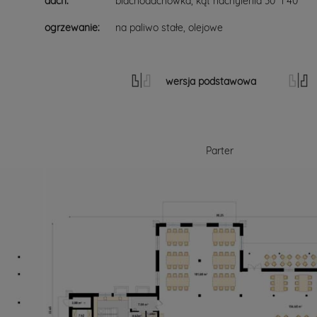
dach:
blachodachówka, kąt nachylenia 30° i 40°
ogrzewanie:
na paliwo stałe, olejowe
wersja podstawowa
Parter