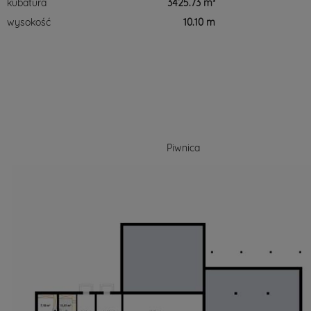
kubatura
3425.73 m³
wysokość
10.10 m
Piwnica