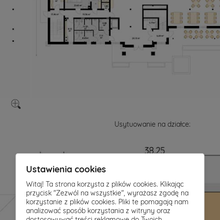
Usytuowanie na działce:
Ustawienia cookies
Witaj! Ta strona korzysta z plików cookies. Klikając
przycisk "Zezwól na wszystkie", wyrażasz zgodę na
korzystanie z plików cookies. Pliki te pomagają nam
analizować sposób korzystania z witryny oraz
dostosowywać treści reklamowe do Twoich