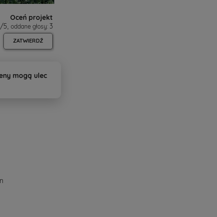
Oceń projekt
/
5
,
3
oddane głosy:
ZATWIERDŹ
ceny mogą ulec
an