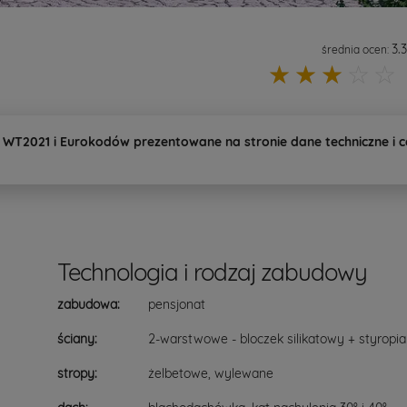
3.3
średnia ocen:
☆
☆
☆
☆
☆
o WT2021 i Eurokodów prezentowane na stronie dane techniczne i 
Technologia i rodzaj zabudowy
zabudowa:
pensjonat
ściany:
2-warstwowe - bloczek silikatowy + styropi
stropy:
żelbetowe, wylewane