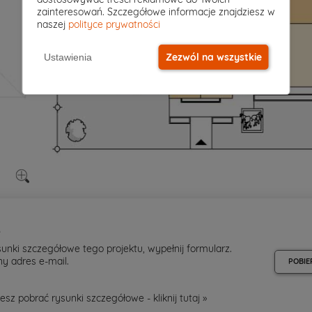
zainteresowań. Szczegółowe informacje znajdziesz w
naszej
polityce prywatności
Zezwól na wszystkie
Ustawienia
e
unki szczegółowe tego projektu, wypełnij formularz.
y adres e-mail.
POBIE
esz pobrać rysunki szczegółowe - kliknij
tutaj »