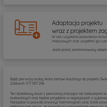
Adaptacja projektu
wraz z projektem za
W celu uzyskania pozwolenia na bu
miejscowych oraz uzupełnić go o pr
Jeżeli jesteś zainteresowany adapta
Bądź pierwszą osobą, która zamówi kosztorys do projektu Świe
Zadzwoń: 577 007 206
Ten dodatkowy koszt z pewnością znacząco nie nadszarpnie bud
budowlanych oraz będzie przydatne w negocjacjach z wykonaw
Narzędzie to pozwala stworzyć harmonogram prac ściśle powi
elektronicznej jest to, że pozwala na wprowadzanie pewnych 