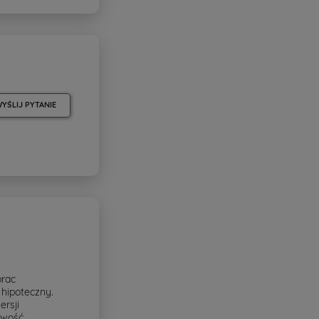
YŚLIJ PYTANIE
prac
hipoteczny.
rsji
iwość