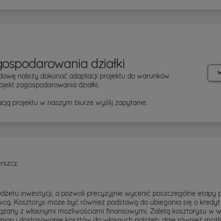
gospodarowania działki
W
dowę należy dokonać adaptacji projektu do warunków
ojekt zagospodarowania działki.
cją projektu w naszym biurze wyślij zapytanie.
rszcz.
żetu inwestycji, a pozwoli precyzyjnie wycenić poszczególne etapy 
cą. Kosztorys może być również podstawą do ubiegania się o kredyt 
ązany z własnymi możliwościami finansowymi. Zaletą kosztorysu w we
zmian i dostosowanie kosztów do własnych potrzeb, daje również możl