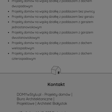
Projekty domów na wąską działkę z poddaszem z dachem
prostu
dwuspadowym
skontaktuj
się
Projekty domów na wąską działkę z poddaszem bez piwnicy
z
Projekty domów na wąską działkę z poddaszem bez garażu
nami.
Projekty domów na wąską działkę z poddaszem z garażem
Mailowo
jednostanowiskowym
projekty@mtmstyl.pl
Projekty domów na wąską działkę z poddaszem z garażem
lub
dwustanowiskowym
telefonicznie
577-
Projekty domów na wąską działkę z poddaszem z dachem
007-
wielospadowym
517.
Projekty domów na wąską działkę z poddaszem z dachem
Chętnie
czterospadowym
wesprzemy
Cię
w
wyborze
projektu
domu.
Kontakt
DOMYwStylu.pl - Projekty domów |
Biuro Architektoniczne |
Projektowe | Architekt Białystok