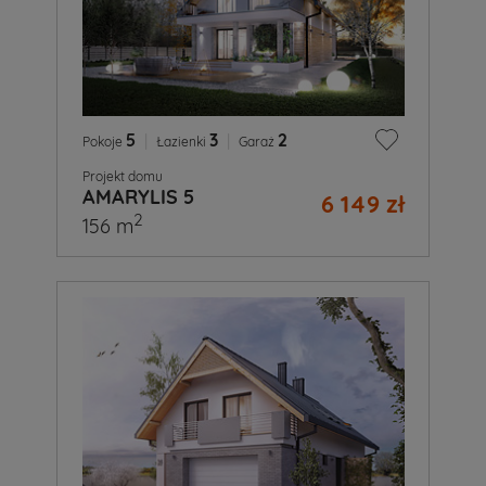
5
|
3
|
2
Pokoje
Łazienki
Garaż
Projekt domu
AMARYLIS 5
6 149 zł
2
156 m