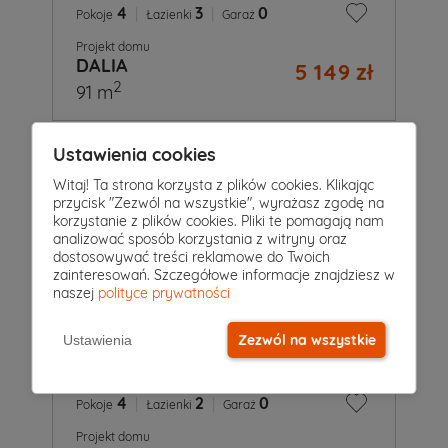
4
|
3
|
0
Pokoje
Łazienki
Garaż
Projekt domu
DALIA
5 149 zł
2
91 m
Ustawienia cookies
Witaj! Ta strona korzysta z plików cookies. Klikając
przycisk "Zezwól na wszystkie", wyrażasz zgodę na
korzystanie z plików cookies. Pliki te pomagają nam
analizować sposób korzystania z witryny oraz
dostosowywać treści reklamowe do Twoich
zainteresowań. Szczegółowe informacje znajdziesz w
naszej
polityce prywatności
Zezwól na wszystkie
Ustawienia
4
|
2
|
0
Pokoje
Łazienki
Garaż
Projekt domu