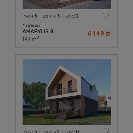
6
|
3
|
2
Pokoje
Łazienki
Garaż
Projekt domu
AMARYLIS 8
6 149 zł
2
184 m
3
|
2
|
0
Pokoje
Łazienki
Garaż