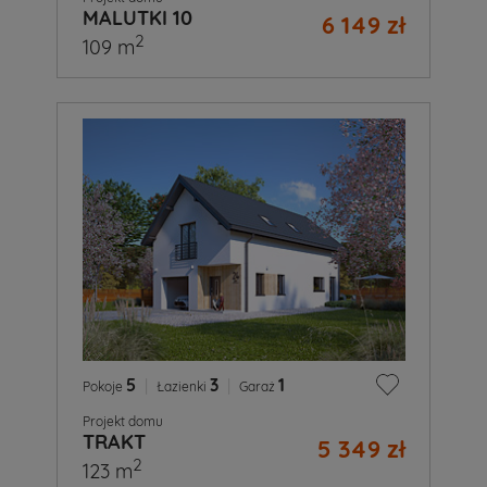
MALUTKI 10
6 149 zł
2
109 m
5
|
3
|
1
Pokoje
Łazienki
Garaż
Projekt domu
TRAKT
5 349 zł
2
123 m