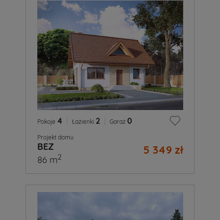
4
|
2
|
0
Pokoje
Łazienki
Garaż
Projekt domu
BEZ
5 349 zł
2
86 m