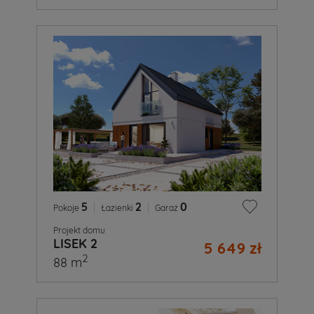
5
|
2
|
0
Pokoje
Łazienki
Garaż
Projekt domu
LISEK 2
5 649 zł
2
88 m