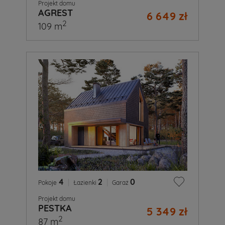
Projekt domu
AGREST
6 649 zł
2
109 m
4
|
2
|
0
Pokoje
Łazienki
Garaż
Projekt domu
PESTKA
5 349 zł
2
87 m