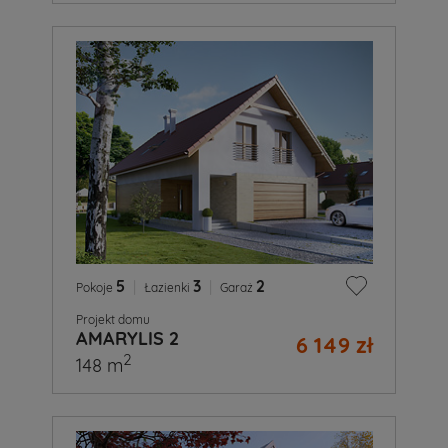
5
|
3
|
2
Pokoje
Łazienki
Garaż
Projekt domu
AMARYLIS 2
6 149 zł
2
148 m