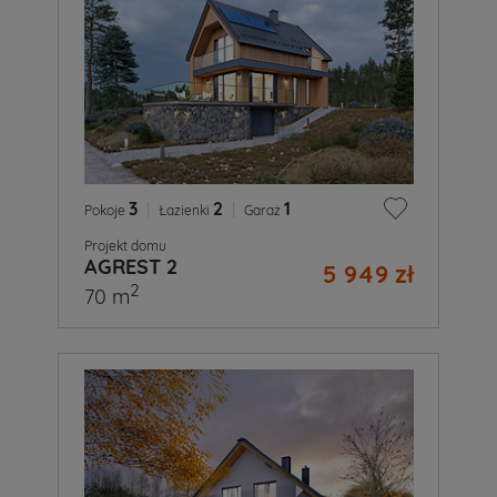
3
|
2
|
1
Pokoje
Łazienki
Garaż
Projekt domu
AGREST 2
5 949 zł
2
70 m