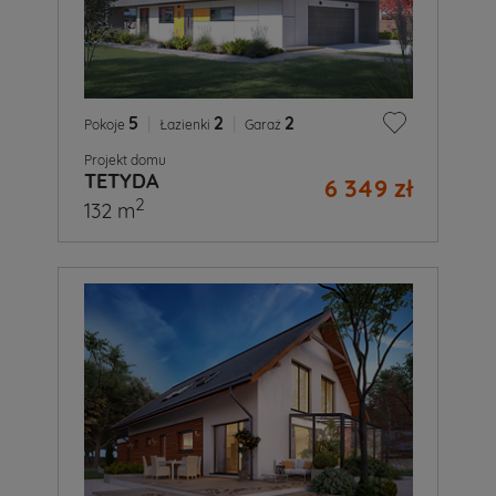
5
|
2
|
2
Pokoje
Łazienki
Garaż
Projekt domu
TETYDA
6 349 zł
2
132 m