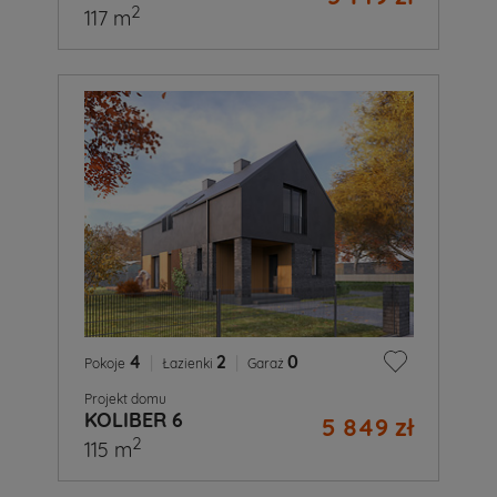
2
117 m
4
|
2
|
0
Pokoje
Łazienki
Garaż
Projekt domu
KOLIBER 6
5 849 zł
2
115 m