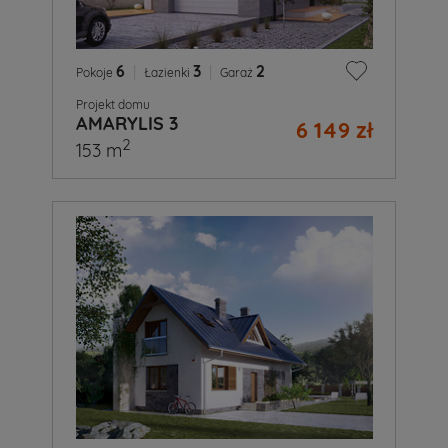
6
|
3
|
2
Pokoje
Łazienki
Garaż
Projekt domu
AMARYLIS 3
6 149 zł
2
153 m