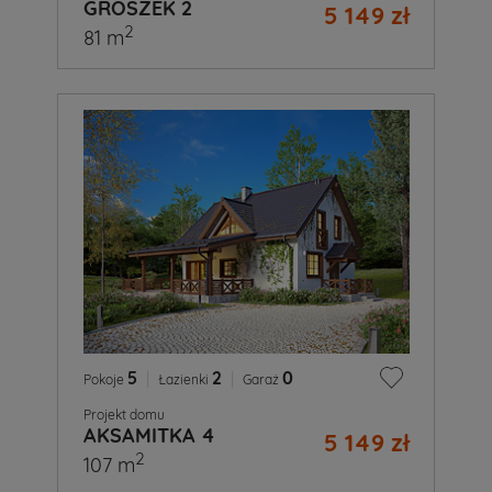
GROSZEK 2
5 149 zł
2
81 m
5
|
2
|
0
Pokoje
Łazienki
Garaż
Projekt domu
AKSAMITKA 4
5 149 zł
2
107 m