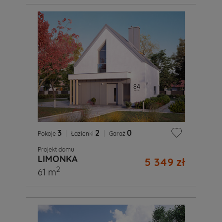
3
|
2
|
0
Pokoje
Łazienki
Garaż
Projekt domu
LIMONKA
5 349 zł
2
61 m