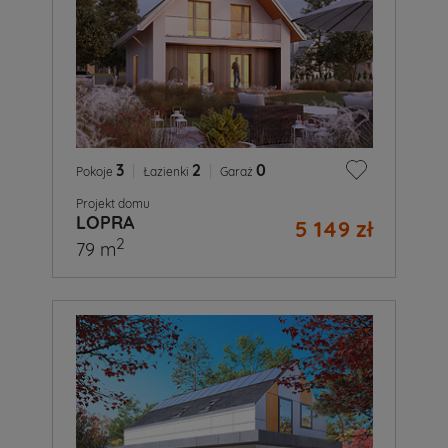
3
|
2
|
0
Pokoje
Łazienki
Garaż
Projekt domu
LOPRA
5 149 zł
2
79 m