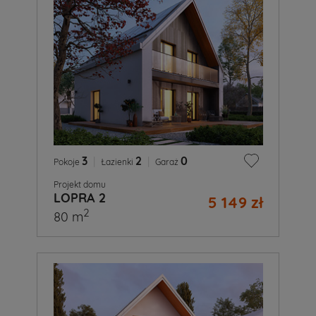
3
|
2
|
0
Pokoje
Łazienki
Garaż
Projekt domu
LOPRA 2
5 149 zł
2
80 m