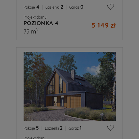
4
|
2
|
0
Pokoje
Łazienki
Garaż
Projekt domu
POZIOMKA 4
5 149 zł
2
75 m
5
|
2
|
1
Pokoje
Łazienki
Garaż
Projekt domu