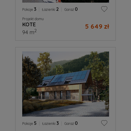
3
|
2
|
0
Pokoje
Łazienki
Garaż
Projekt domu
KOTE
5 649 zł
2
94 m
5
|
3
|
0
Pokoje
Łazienki
Garaż