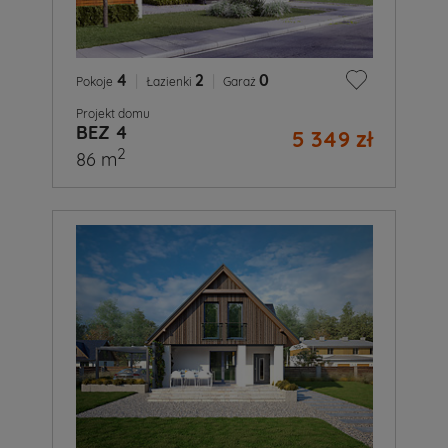
4
|
2
|
0
Pokoje
Łazienki
Garaż
Projekt domu
BEZ 4
5 349 zł
2
86 m