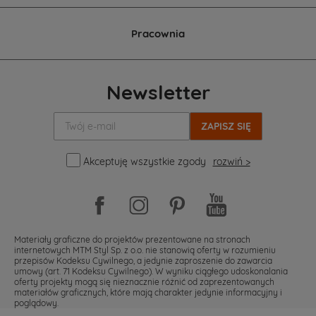
Pracownia
Newsletter
Twój
e-
mail:
Akceptuję wszystkie zgody
rozwiń >
Materiały graficzne do projektów prezentowane na stronach
internetowych MTM Styl Sp. z o.o. nie stanowią oferty w rozumieniu
przepisów Kodeksu Cywilnego, a jedynie zaproszenie do zawarcia
umowy (art. 71 Kodeksu Cywilnego). W wyniku ciągłego udoskonalania
oferty projekty mogą się nieznacznie różnić od zaprezentowanych
materiałów graficznych, które mają charakter jedynie informacyjny i
poglądowy.