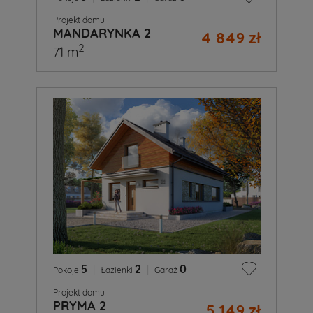
Projekt domu
MANDARYNKA 2
4 849 zł
2
71 m
5
|
2
|
0
Pokoje
Łazienki
Garaż
Projekt domu
PRYMA 2
5 149 zł