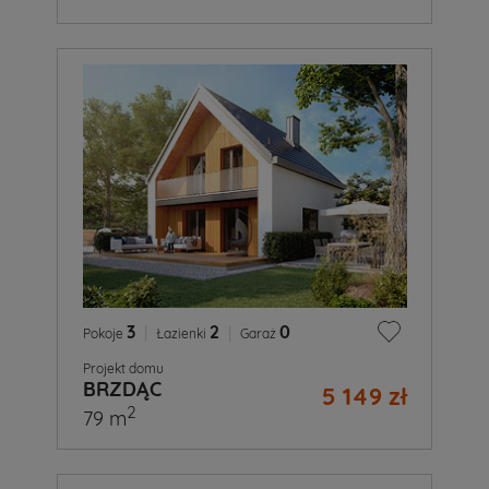
3
|
2
|
0
Pokoje
Łazienki
Garaż
Projekt domu
BRZDĄC
5 149 zł
2
79 m