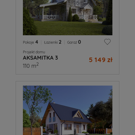
4
|
2
|
0
Pokoje
Łazienki
Garaż
Projekt domu
AKSAMITKA 3
5 149 zł
2
110 m