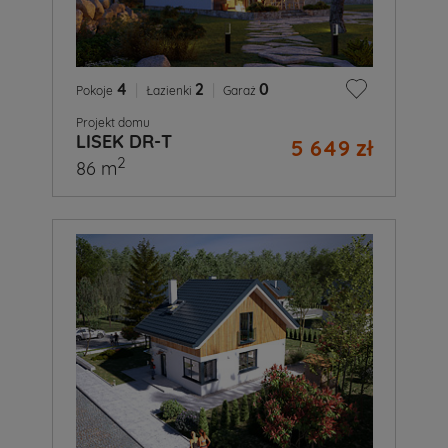
4
|
2
|
0
Pokoje
Łazienki
Garaż
Projekt domu
LISEK DR-T
5 649 zł
2
86 m