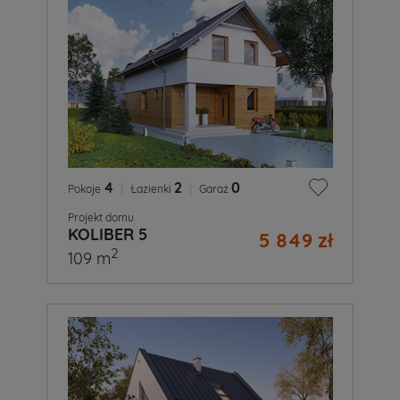
4
|
2
|
0
Pokoje
Łazienki
Garaż
Projekt domu
KOLIBER 5
5 849 zł
2
109 m