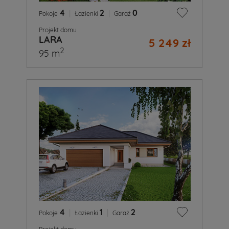
4
|
2
|
0
Pokoje
Łazienki
Garaż
Projekt domu
LARA
5 249 zł
2
95 m
4
|
1
|
2
Pokoje
Łazienki
Garaż