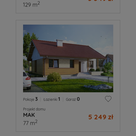
2
129 m
3
|
1
|
0
Pokoje
Łazienki
Garaż
Projekt domu
MAK
5 249 zł
2
77 m