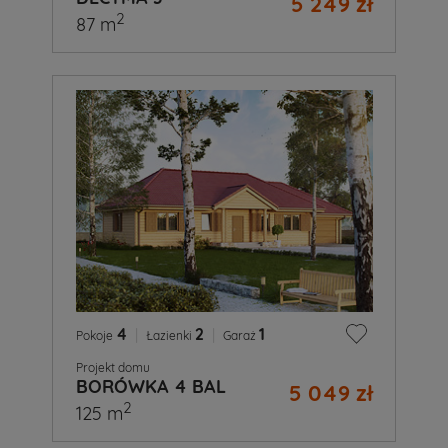
5 249 zł
2
87 m
4
|
2
|
1
Pokoje
Łazienki
Garaż
Projekt domu
BORÓWKA 4 BAL
5 049 zł
2
125 m