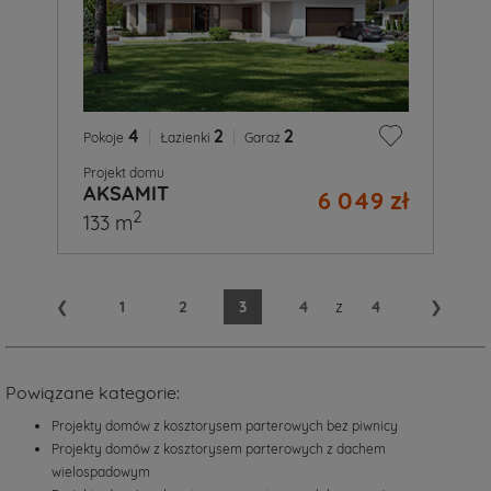
4
|
2
|
2
Pokoje
Łazienki
Garaż
Projekt domu
AKSAMIT
6 049 zł
2
133 m
❮
1
2
3
4
z
4
❯
Powiązane kategorie:
Projekty domów z kosztorysem parterowych bez piwnicy
Projekty domów z kosztorysem parterowych z dachem
wielospadowym