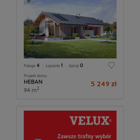
4
|
1
|
0
Pokoje
Łazienki
Garaż
Projekt domu
HEBAN
5 249 zł
2
94 m