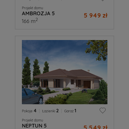
Projekt domu
AMBROZJA 5
5 949 zł
2
166 m
4
|
2
|
1
Pokoje
Łazienki
Garaż
Projekt domu
NEPTUN 5
5 549 zł