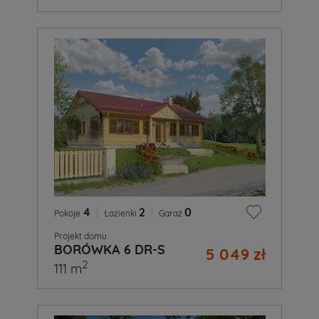
4
|
2
|
0
Pokoje
Łazienki
Garaż
Projekt domu
BORÓWKA 6 DR-S
5 049 zł
2
111 m