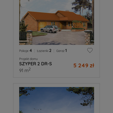
4
|
2
|
1
Pokoje
Łazienki
Garaż
Projekt domu
SZYPER 2 DR-S
5 249 zł
2
91 m