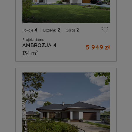
4
|
2
|
2
Pokoje
Łazienki
Garaż
Projekt domu
AMBROZJA 4
5 949 zł
2
134 m