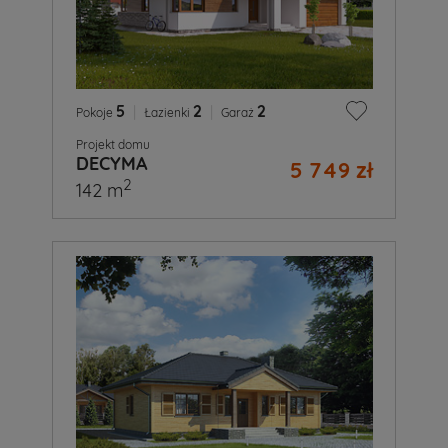
5
|
2
|
2
Pokoje
Łazienki
Garaż
Projekt domu
DECYMA
5 749 zł
2
142 m