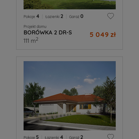
4
|
2
|
0
Pokoje
Łazienki
Garaż
Projekt domu
BORÓWKA 2 DR-S
5 049 zł
2
111 m
5
|
4
|
2
Pokoje
Łazienki
Garaż