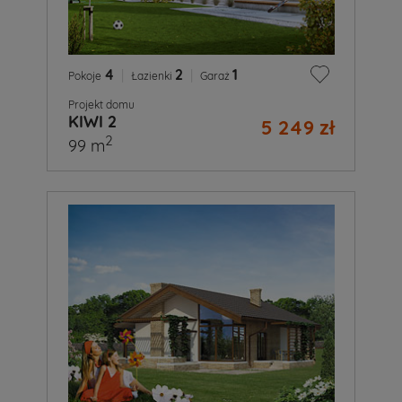
4
|
2
|
1
Pokoje
Łazienki
Garaż
Projekt domu
KIWI 2
5 249 zł
2
99 m