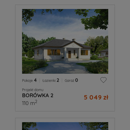
4
|
2
|
0
Pokoje
Łazienki
Garaż
Projekt domu
BORÓWKA 2
5 049 zł
2
110 m