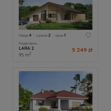
4
|
2
|
1
Pokoje
Łazienki
Garaż
Projekt domu
LARA 2
5 249 zł
2
95 m