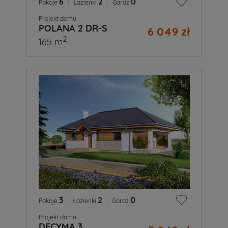
6
|
2
|
0
Pokoje
Łazienki
Garaż
Projekt domu
POLANA 2 DR-S
6 049 zł
2
165 m
3
|
2
|
0
Pokoje
Łazienki
Garaż
Projekt domu
DECYMA 3