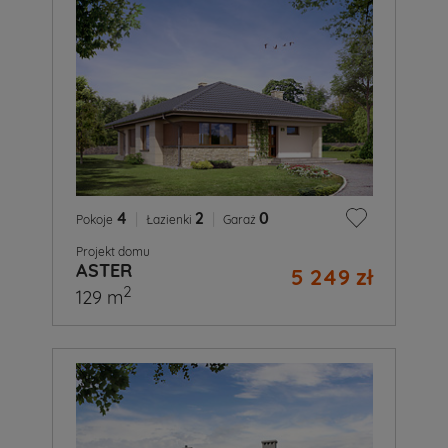
4
|
2
|
0
Pokoje
Łazienki
Garaż
Projekt domu
ASTER
5 249 zł
2
129 m