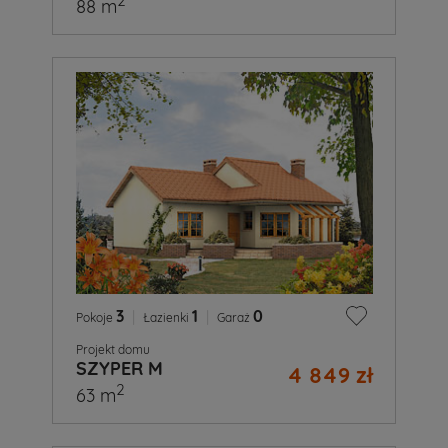
2
88 m
3
|
1
|
0
Pokoje
Łazienki
Garaż
Projekt domu
SZYPER M
4 849 zł
2
63 m