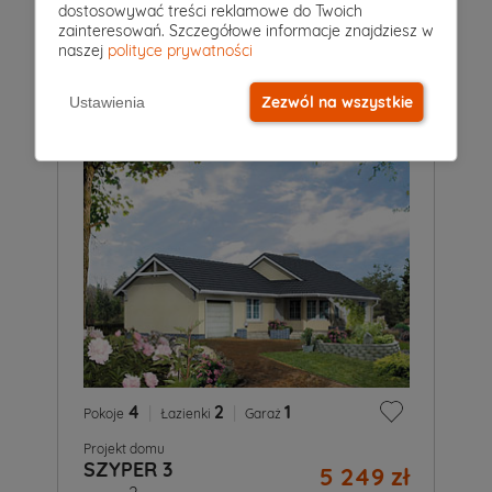
dostosowywać treści reklamowe do Twoich
Projekt domu
zainteresowań. Szczegółowe informacje znajdziesz w
ZOŚKA 4
5 249 zł
naszej
polityce prywatności
2
147 m
Zezwól na wszystkie
Ustawienia
4
|
2
|
1
Pokoje
Łazienki
Garaż
Projekt domu
SZYPER 3
5 249 zł