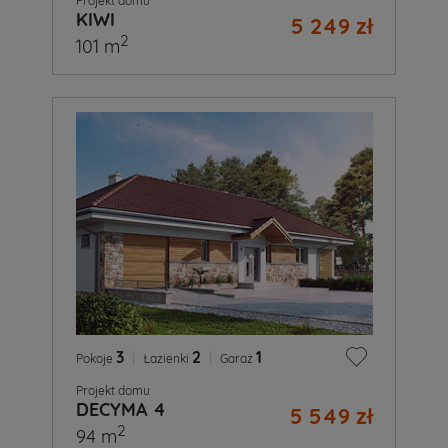
Projekt domu
KIWI
5 249 zł
2
101 m
3
|
2
|
1
Pokoje
Łazienki
Garaż
Projekt domu
DECYMA 4
5 549 zł
2
94 m