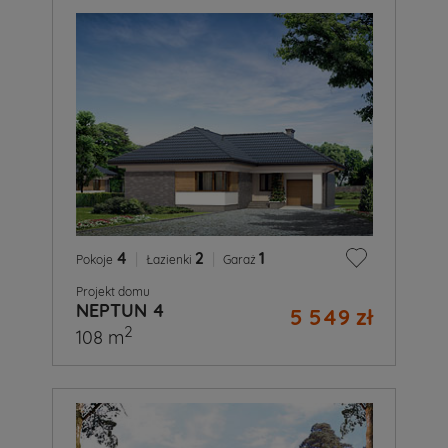
4
|
2
|
1
Pokoje
Łazienki
Garaż
Projekt domu
NEPTUN 4
5 549 zł
2
108 m