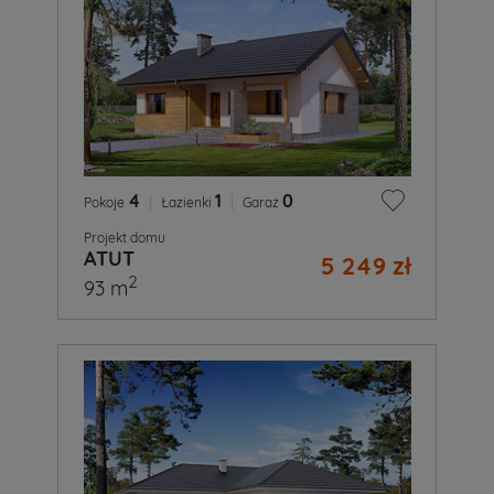
4
|
1
|
0
Pokoje
Łazienki
Garaż
Projekt domu
ATUT
5 249 zł
2
93 m