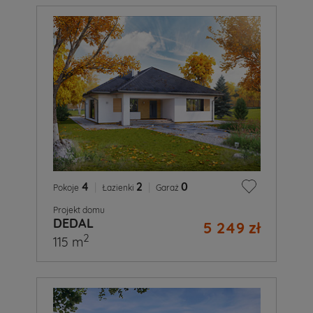
4
|
2
|
0
Pokoje
Łazienki
Garaż
Projekt domu
DEDAL
5 249 zł
2
115 m