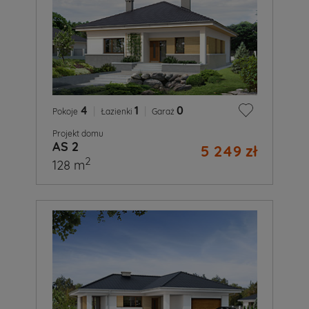
4
|
1
|
0
Pokoje
Łazienki
Garaż
Projekt domu
AS 2
5 249 zł
2
128 m