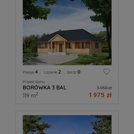
4
|
2
|
0
Pokoje
Łazienki
Garaż
Projekt domu
BORÓWKA 3 BAL
3 950 zł
1 975 zł
2
119 m