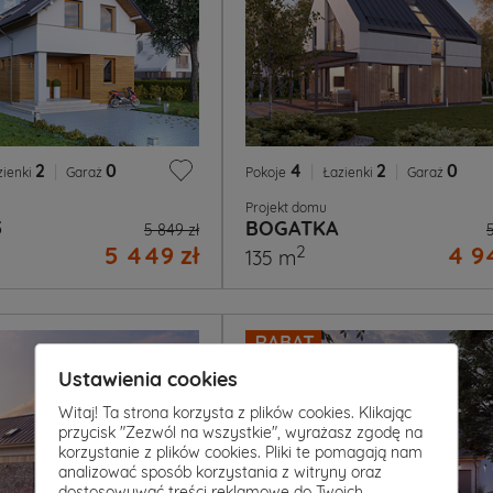
2
|
0
4
|
2
|
0
zienki
Garaż
Pokoje
Łazienki
Garaż
Projekt domu
5
BOGATKA
5 849 zł
5 449 zł
4 9
2
135 m
Ustawienia cookies
Witaj! Ta strona korzysta z plików cookies. Klikając
przycisk "Zezwól na wszystkie", wyrażasz zgodę na
korzystanie z plików cookies. Pliki te pomagają nam
analizować sposób korzystania z witryny oraz
dostosowywać treści reklamowe do Twoich