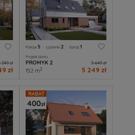
5
|
2
|
1
Pokoje
Łazienki
Garaż
Projekt domu
PROMYK 2
5 349 zł
5 649 zł
49 zł
5 249 zł
2
152 m