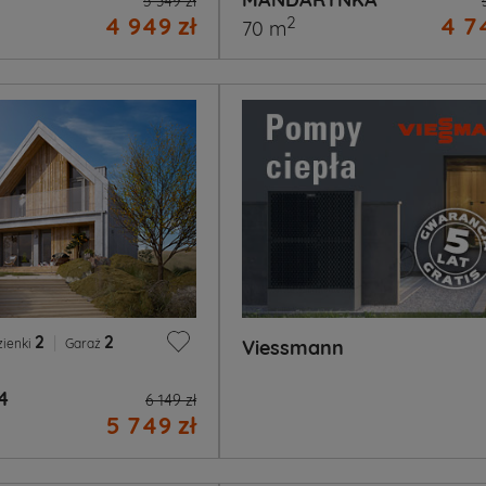
5 349 zł
4 949 zł
4 74
2
70 m
2
|
2
zienki
Garaż
Viessmann
4
6 149 zł
5 749 zł