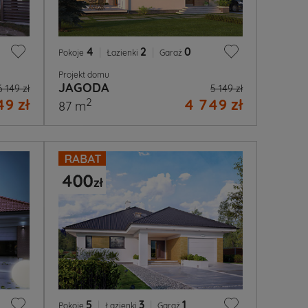
4
|
2
|
0
Pokoje
Łazienki
Garaż
Projekt domu
JAGODA
6 149 zł
5 149 zł
49 zł
4 749 zł
2
87 m
5
|
3
|
1
Pokoje
Łazienki
Garaż