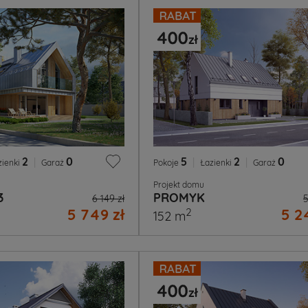
2
|
0
5
|
2
|
0
zienki
Garaż
Pokoje
Łazienki
Garaż
Projekt domu
3
PROMYK
6 149 zł
5
5 749 zł
5 2
2
152 m