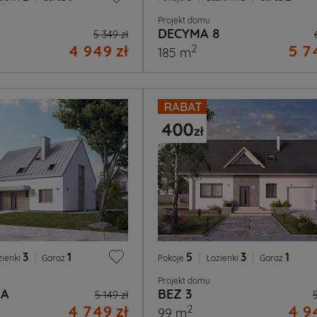
Projekt domu
DECYMA 8
5 349 zł
4 949 zł
5 7
2
185 m
3
|
1
5
|
3
|
1
zienki
Garaż
Pokoje
Łazienki
Garaż
Projekt domu
KA
BEZ 3
5 149 zł
4 749 zł
4 9
2
99 m