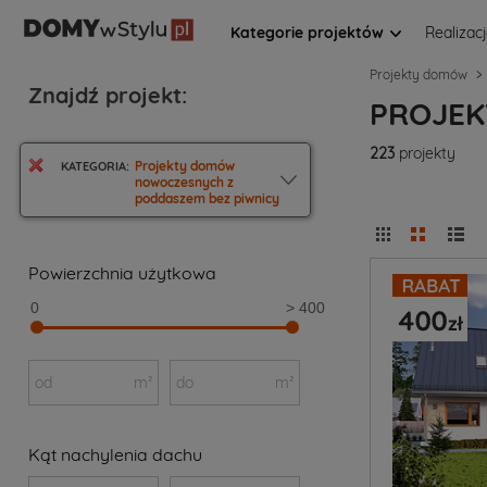
Kategorie projektów
Realizac
Projekty domów
Znajdź projekt:
PROJEK
223
projekty
Projekty domów
KATEGORIA:
nowoczesnych z
poddaszem bez piwnicy
Powierzchnia użytkowa
0
> 400
od
m²
do
m²
Kąt nachylenia dachu