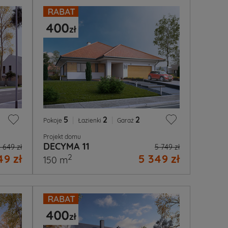
5
|
2
|
2
Pokoje
Łazienki
Garaż
Projekt domu
DECYMA 11
 649 zł
5 749 zł
49 zł
5 349 zł
2
150 m