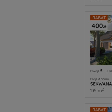
5
|
Pokoje
Łaz
Projekt domu
SEKWANA
2
135 m