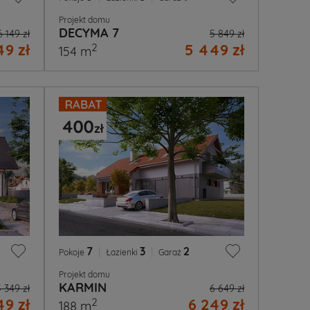
Projekt domu
DECYMA 7
6 149 zł
5 849 zł
49 zł
5 449 zł
2
154 m
7
|
3
|
2
Pokoje
Łazienki
Garaż
Projekt domu
KARMIN
5 349 zł
6 649 zł
49 zł
6 249 zł
2
188 m