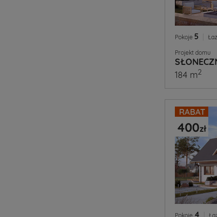
5
|
Pokoje
Łaz
Projekt domu
SŁONECZ
2
184 m
4
|
Pokoje
Ła