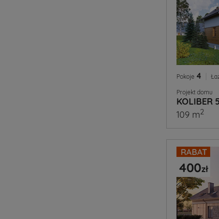
4
|
Pokoje
Ła
Projekt domu
KOLIBER 
2
109 m