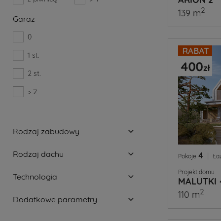
2
139 m
Garaż
0
1 st.
2 st.
> 2
Rodzaj zabudowy
Rodzaj dachu
4
|
Pokoje
Ła
Projekt domu
Technologia
MALUTKI 
2
110 m
Dodatkowe parametry