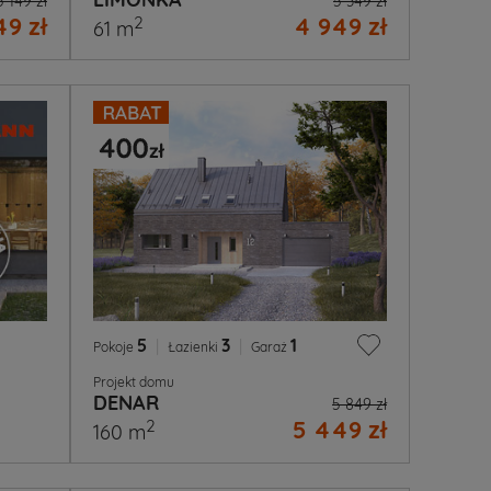
5 149 zł
5 349 zł
9 zł
4 949 zł
2
61 m
5
|
3
|
1
Pokoje
Łazienki
Garaż
Projekt domu
DENAR
5 849 zł
5 449 zł
2
160 m