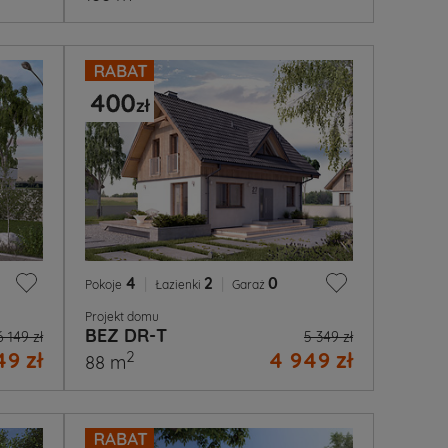
4
|
2
|
0
Pokoje
Łazienki
Garaż
Projekt domu
BEZ DR-T
6 149 zł
5 349 zł
49 zł
4 949 zł
2
88 m