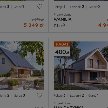
3
|
1
5
|
2
|
0
ienki
Garaż
Pokoje
Łazienki
Garaż
Projekt domu
WANILIA
5 649 zł
5 249 zł
4 9
2
111 m
2
|
0
3
|
2
|
1
ienki
Garaż
Pokoje
Łazienki
Garaż
Projekt domu
MANDARYNKA