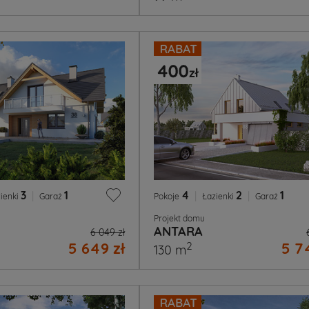
3
|
1
4
|
2
|
1
ienki
Garaż
Pokoje
Łazienki
Garaż
Projekt domu
ANTARA
6 049 zł
5 649 zł
5 7
2
130 m