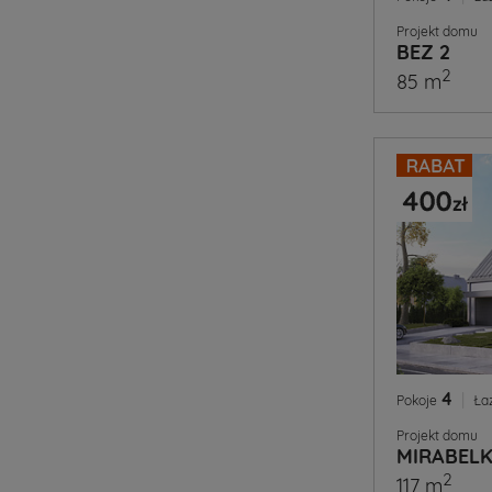
Projekt domu
BEZ 2
2
85 m
4
|
Pokoje
Ła
Projekt domu
MIRABEL
2
117 m