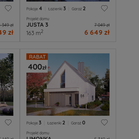
4
|
3
|
2
Pokoje
Łazienki
Garaż
Projekt domu
JUSTA 3
5 349 zł
7 049 zł
49 zł
6 649 zł
2
163 m
3
|
2
|
0
Pokoje
Łazienki
Garaż
Projekt domu
LIMONKA