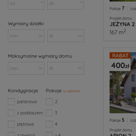
od
°
do
°
7
|
Pokoje
Łaz
Projekt domu
Wymiary działki
JEŻYNA 2
2
167 m
szer.
m
dł.
m
Maksymalne wymiary domu
szer.
m
dł.
m
Kondygnacje
Pokoje
(z salonem)
parterowe
2
z poddaszem
3
5
|
Pokoje
Łaz
piętrowe
4
Projekt domu
ARION 2
z piwnicą
> 4