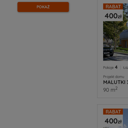
POKAŻ
4
|
Pokoje
Ła
Projekt domu
MALUTKI 
2
90 m