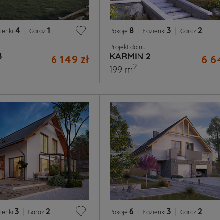
4
|
1
8
|
3
|
2
ienki
Garaż
Pokoje
Łazienki
Garaż
Projekt domu
3
KARMIN 2
6 149 zł
6 6
2
199 m
3
|
2
6
|
3
|
2
ienki
Garaż
Pokoje
Łazienki
Garaż