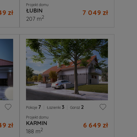
Projekt domu
ŁUBIN
49 zł
7 049 zł
2
207 m
7
|
3
|
2
Pokoje
Łazienki
Garaż
Projekt domu
KARMIN
49 zł
6 649 zł
2
188 m