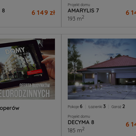
Projekt domu
 8
AMARYLIS 7
6 149 zł
6 1
2
193 m
6
|
3
|
2
Pokoje
Łazienki
Garaż
loperów
Projekt domu
DECYMA 8
6 1
2
185 m