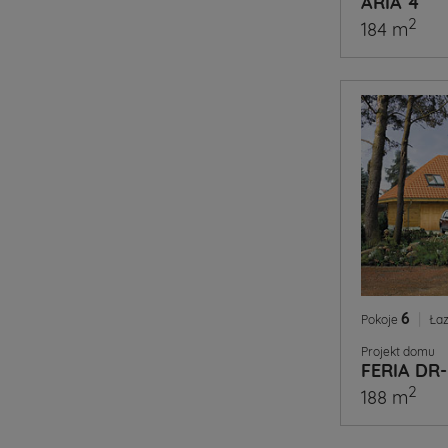
ARIA 4
2
184 m
6
|
Pokoje
Łaz
Projekt domu
FERIA DR
2
188 m