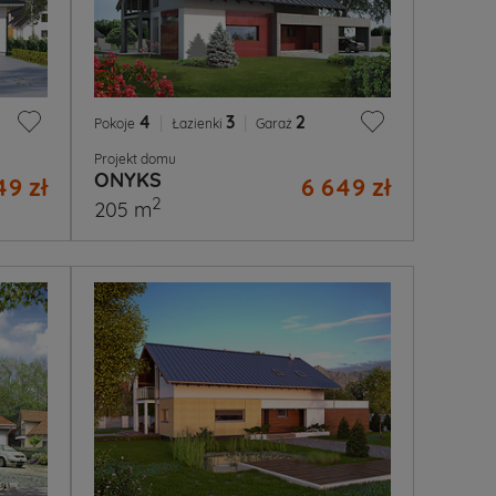
4
|
3
|
2
Pokoje
Łazienki
Garaż
Projekt domu
ONYKS
49 zł
6 649 zł
2
205 m