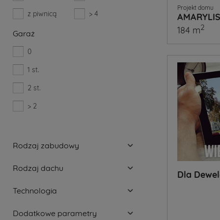
Projekt domu
z piwnicą
> 4
AMARYLIS
2
184 m
Garaż
0
1 st.
2 st.
> 2
Rodzaj zabudowy
Rodzaj dachu
Dla Dewe
Technologia
Dodatkowe parametry