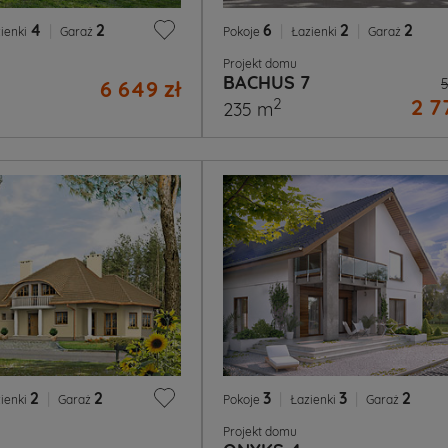
4
|
2
6
|
2
|
2
ienki
Garaż
Pokoje
Łazienki
Garaż
Projekt domu
BACHUS 7
6 649 zł
5
2 7
2
235 m
2
|
2
3
|
3
|
2
ienki
Garaż
Pokoje
Łazienki
Garaż
Projekt domu