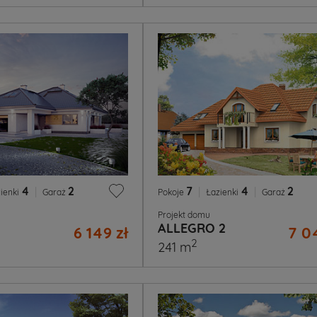
4
|
2
7
|
4
|
2
ienki
Garaż
Pokoje
Łazienki
Garaż
Projekt domu
ALLEGRO 2
6 149 zł
7 0
2
241 m