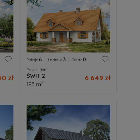
6
|
3
|
0
Pokoje
Łazienki
Garaż
Projekt domu
ŚWIT 2
40 zł
6 649 zł
2
183 m