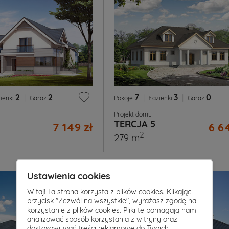
2
|
2
7
|
3
|
0
ienki
Garaż
Pokoje
Łazienki
Garaż
Projekt domu
TERCJA 5
7 149 zł
6 6
2
279 m
Ustawienia cookies
Witaj! Ta strona korzysta z plików cookies. Klikając
przycisk "Zezwól na wszystkie", wyrażasz zgodę na
korzystanie z plików cookies. Pliki te pomagają nam
analizować sposób korzystania z witryny oraz
dostosowywać treści reklamowe do Twoich