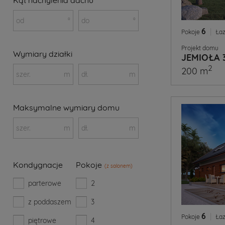
od
°
do
°
6
|
Pokoje
Łaz
Projekt domu
Wymiary działki
JEMIOŁA 
2
200 m
szer.
m
dł.
m
Maksymalne wymiary domu
szer.
m
dł.
m
Kondygnacje
Pokoje
(z salonem)
parterowe
2
z poddaszem
3
6
|
Pokoje
Łaz
piętrowe
4