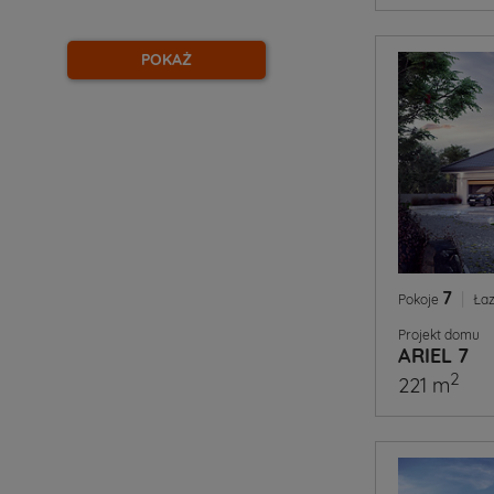
POKAŻ
7
|
Pokoje
Łaz
Projekt domu
ARIEL 7
2
221 m