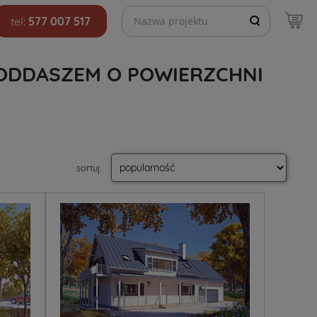
Szukaj projektów
tel:
577 007 517
ODDASZEM O POWIERZCHNI
sortuj
: