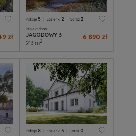
5
|
2
|
2
Pokoje
Łazienki
Garaż
Projekt domu
JAGODOWY 3
49 zł
6 890 zł
2
213 m
8
|
3
|
0
Pokoje
Łazienki
Garaż