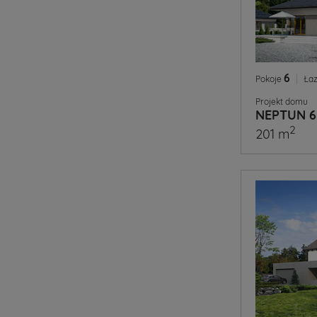
6
|
Pokoje
Łaz
Projekt domu
NEPTUN 6
2
201 m