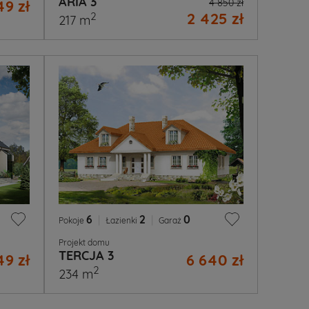
ARIA 3
49 zł
4 850 zł
2 425 zł
2
217 m
6
|
2
|
0
Pokoje
Łazienki
Garaż
Projekt domu
TERCJA 3
49 zł
6 640 zł
2
234 m