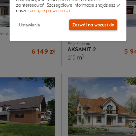
zainteresowań. Szczegółowe informacje znajdziesz w
naszej
polityce prywatności
Zezwól na wszystkie
Ustawienia
3
|
1
7
|
2
|
2
ienki
Garaż
Pokoje
Łazienki
Garaż
Projekt domu
AKSAMIT 2
6 149 zł
5 9
2
215 m