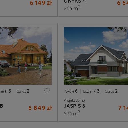
ONYKS 4
6 149 zł
6 6
2
263 m
5
|
2
6
|
3
|
2
ienki
Garaż
Pokoje
Łazienki
Garaż
Projekt domu
-B
JASPIS 6
6 849 zł
7 1
2
233 m