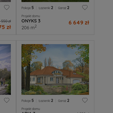
5
|
2
|
2
Pokoje
Łazienki
Garaż
Projekt domu
ONYKS 3
 550 zł
6 649 zł
75 zł
2
206 m
5
|
2
|
2
Pokoje
Łazienki
Garaż
Projekt domu