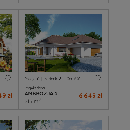
7
|
2
|
2
Pokoje
Łazienki
Garaż
Projekt domu
AMBROZJA 2
49 zł
6 649 zł
2
216 m