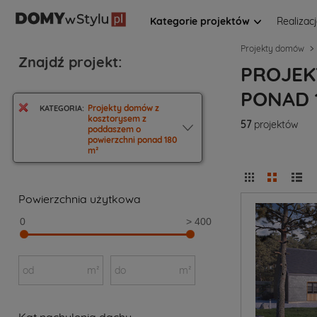
Kategorie projektów
Realizac
Projekty domów
Znajdź projekt:
PROJEK
PONAD 
Projekty domów z
KATEGORIA:
kosztorysem z
57
projektów
poddaszem o
powierzchni ponad 180
m²
Powierzchnia użytkowa
0
> 400
od
m²
do
m²
Kąt nachylenia dachu