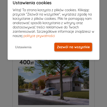
Ustawienia cookies
Witaj! Ta strona korzysta z plików cookies. Klikając
przycisk "Zezwól na wszystkie", wyrażasz zgodę na
4
|
2
|
0
Pokoje
Łazienki
Garaż
korzystanie z plików cookies. Pliki te pomagają nam
analizować sposób korzystania z witryny oraz
Projekt domu
dostosowywać treści reklamowe do Twoich
JAGODA
5 149 zł
zainteresowań. Szczegółowe informacje znajdziesz w
4 749 zł
2
87 m
naszej
polityce prywatności
Zezwól na wszystkie
Ustawienia