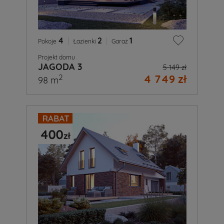
4
|
2
|
1
Pokoje
Łazienki
Garaż
Projekt domu
JAGODA 3
5 149 zł
4 749 zł
2
98 m