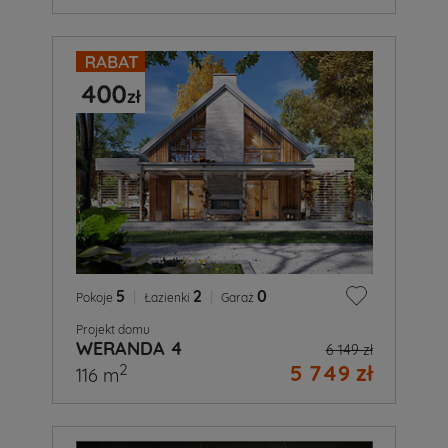
5
|
2
|
0
Pokoje
Łazienki
Garaż
Projekt domu
WERANDA 4
6 149 zł
5 749 zł
2
116 m