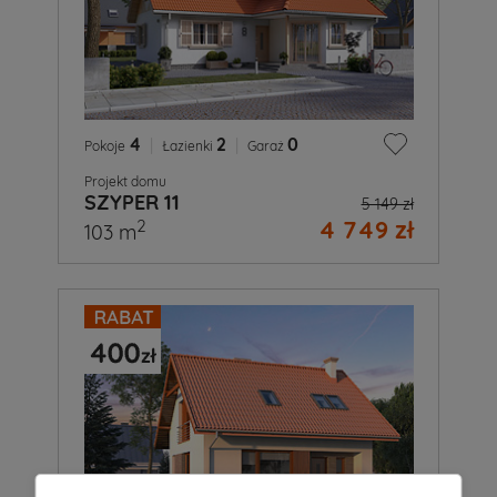
4
|
2
|
0
Pokoje
Łazienki
Garaż
Projekt domu
SZYPER 11
5 149 zł
4 749 zł
2
103 m