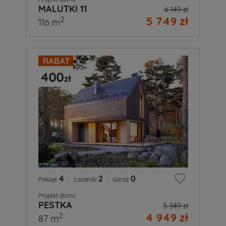
MALUTKI 11
6 149 zł
5 749 zł
2
116 m
4
|
2
|
0
Pokoje
Łazienki
Garaż
Projekt domu
PESTKA
5 349 zł
4 949 zł
2
87 m