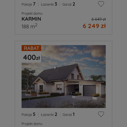
7
|
3
|
2
Pokoje
Łazienki
Garaż
Projekt domu
KARMIN
6 649 zł
6 249 zł
2
188 m
5
|
2
|
1
Pokoje
Łazienki
Garaż
Projekt domu