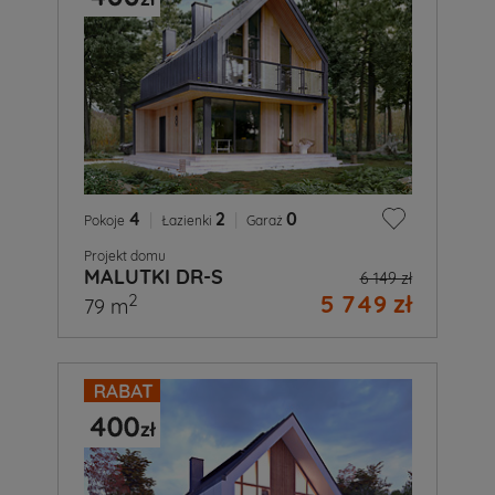
4
|
2
|
0
Pokoje
Łazienki
Garaż
Projekt domu
MALUTKI DR-S
6 149 zł
5 749 zł
2
79 m