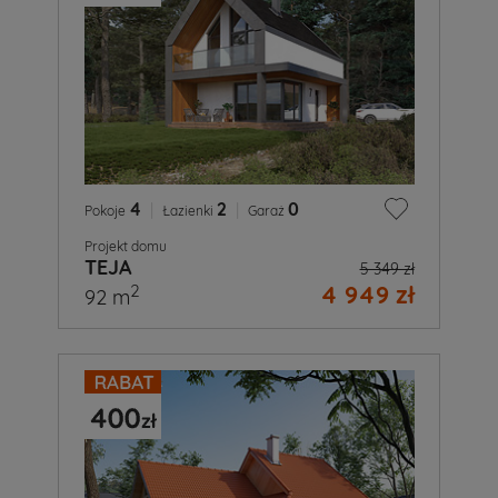
4
|
2
|
0
Pokoje
Łazienki
Garaż
Projekt domu
TEJA
5 349 zł
4 949 zł
2
92 m