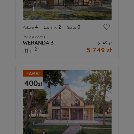
4
|
2
|
0
Pokoje
Łazienki
Garaż
Projekt domu
WERANDA 3
6 149 zł
5 749 zł
2
111 m