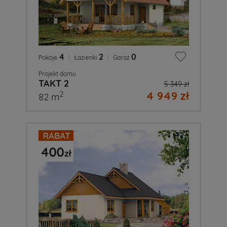
4
|
2
|
0
Pokoje
Łazienki
Garaż
Projekt domu
TAKT 2
5 349 zł
4 949 zł
2
82 m