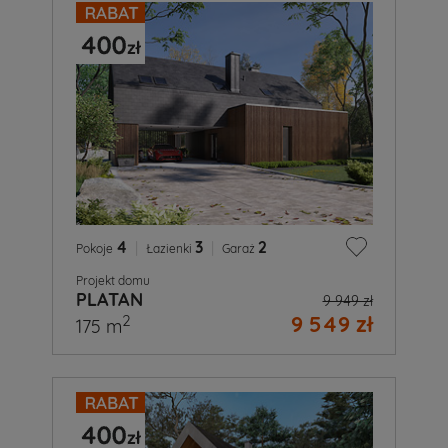
4
|
3
|
2
Pokoje
Łazienki
Garaż
Projekt domu
PLATAN
9 949 zł
9 549 zł
2
175 m