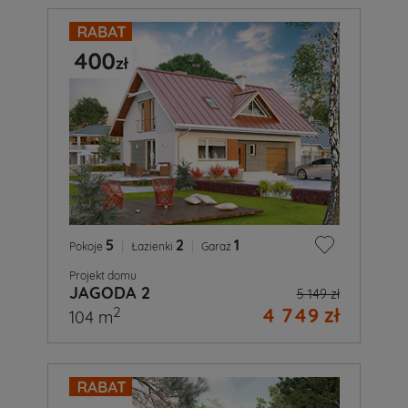
5
|
2
|
1
Pokoje
Łazienki
Garaż
Projekt domu
JAGODA 2
5 149 zł
4 749 zł
2
104 m