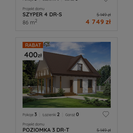
Projekt domu
SZYPER 4 DR-S
5 149 zł
4 749 zł
2
86 m
3
|
2
|
0
Pokoje
Łazienki
Garaż
Projekt domu
POZIOMKA 3 DR-T
5 149 zł