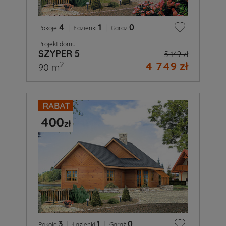
4
|
1
|
0
Pokoje
Łazienki
Garaż
Projekt domu
SZYPER 5
5 149 zł
4 749 zł
2
90 m
3
|
1
|
0
Pokoje
Łazienki
Garaż