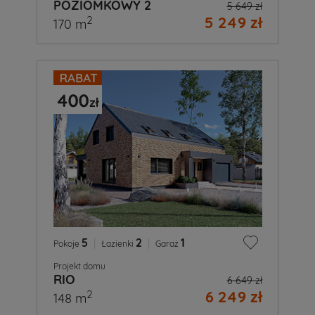
POZIOMKOWY 2
5 649 zł
5 249 zł
2
170 m
5
|
2
|
1
Pokoje
Łazienki
Garaż
Projekt domu
RIO
6 649 zł
6 249 zł
2
148 m