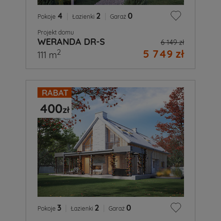
4
|
2
|
0
Pokoje
Łazienki
Garaż
Projekt domu
WERANDA DR-S
6 149 zł
5 749 zł
2
111 m
3
|
2
|
0
Pokoje
Łazienki
Garaż