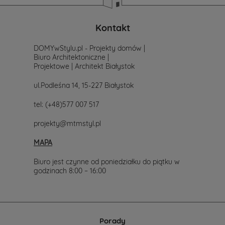
poszukiwania
projektu,
po
Kontakt
prostu
skontaktuj
DOMYwStylu.pl - Projekty domów |
się
Biuro Architektoniczne |
z
Projektowe | Architekt Białystok
nami.
Mailowo
ul.Podleśna 14, 15-227 Białystok
projekty@mtmstyl.pl
lub
tel:
(+48)577 007 517
telefonicznie
577-
projekty@mtmstyl.pl
007-
517.
MAPA
Chętnie
wesprzemy
Cię
Biuro jest czynne od poniedziałku do piątku w
w
godzinach 8:00 – 16:00
wyborze
projektu
domu.
Porady