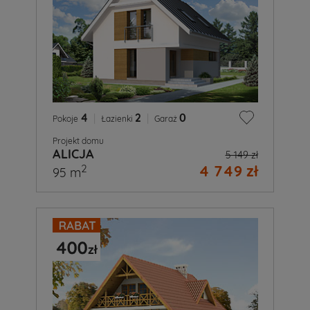
4
|
2
|
0
Pokoje
Łazienki
Garaż
Projekt domu
ALICJA
5 149 zł
4 749 zł
2
95 m