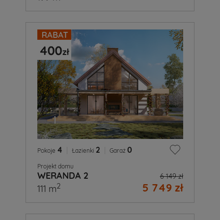
4
|
2
|
0
Pokoje
Łazienki
Garaż
Projekt domu
WERANDA 2
6 149 zł
5 749 zł
2
111 m