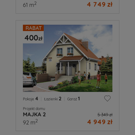
4 749 zł
2
61 m
4
|
2
|
1
Pokoje
Łazienki
Garaż
Projekt domu
MAJKA 2
5 349 zł
4 949 zł
2
92 m