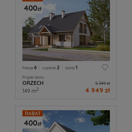
6
|
2
|
1
Pokoje
Łazienki
Garaż
Projekt domu
ORZECH
5 349 zł
4 949 zł
2
149 m