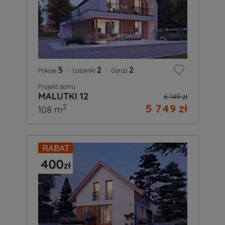
5
|
2
|
2
Pokoje
Łazienki
Garaż
Projekt domu
MALUTKI 12
6 149 zł
5 749 zł
2
108 m