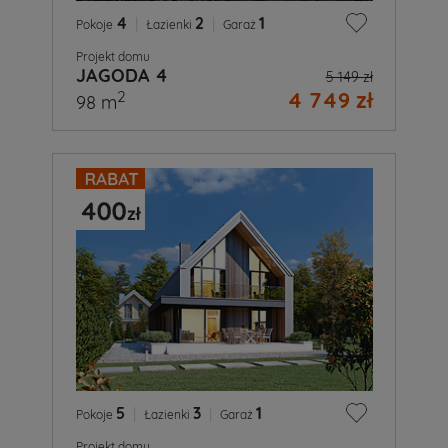
4
|
2
|
1
Pokoje
Łazienki
Garaż
Projekt domu
JAGODA 4
5 149 zł
4 749 zł
2
98 m
5
|
3
|
1
Pokoje
Łazienki
Garaż
Projekt domu