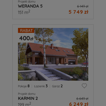
Projekt domu
WERANDA 5
6 149 zł
5 749 zł
2
151 m
8
|
3
|
2
Pokoje
Łazienki
Garaż
Projekt domu
KARMIN 2
6 649 zł
6 249 zł
2
199 m