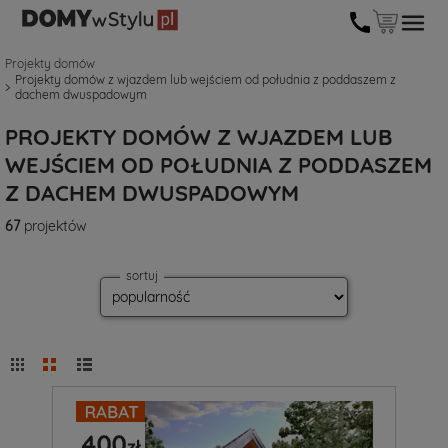
Projekty domów
Projekty domów z wjazdem lub wejściem od południa z poddaszem z
dachem dwuspadowym
PROJEKTY DOMÓW Z WJAZDEM LUB
WEJŚCIEM OD POŁUDNIA Z PODDASZEM
Z DACHEM DWUSPADOWYM
67
projektów
sortuj