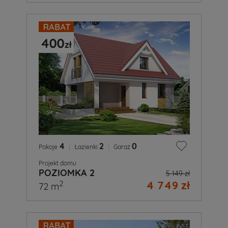
4
|
2
|
0
Pokoje
Łazienki
Garaż
Projekt domu
POZIOMKA 2
5 149 zł
4 749 zł
2
72 m