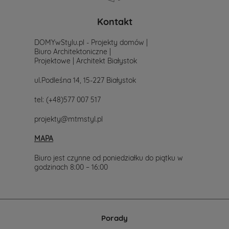
poszukiwania
projektu,
po
Kontakt
prostu
skontaktuj
DOMYwStylu.pl - Projekty domów |
się
Biuro Architektoniczne |
z
Projektowe | Architekt Białystok
nami.
Mailowo
ul.Podleśna 14, 15-227 Białystok
projekty@mtmstyl.pl
lub
tel:
(+48)577 007 517
telefonicznie
577-
projekty@mtmstyl.pl
007-
517.
MAPA
Chętnie
wesprzemy
Cię
Biuro jest czynne od poniedziałku do piątku w
w
godzinach 8:00 – 16:00
wyborze
projektu
domu.
Porady