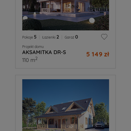
5
|
2
|
0
Pokoje
Łazienki
Garaż
Projekt domu
AKSAMITKA DR-S
5 149 zł
2
110 m