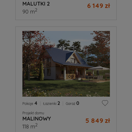
MALUTKI 2
6 149 zł
2
90 m
4
|
2
|
0
Pokoje
Łazienki
Garaż
Projekt domu
MALINOWY
5 849 zł
2
118 m