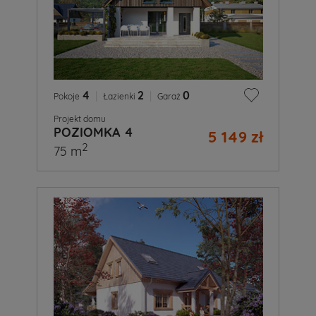
4
|
2
|
0
Pokoje
Łazienki
Garaż
Projekt domu
POZIOMKA 4
5 149 zł
2
75 m