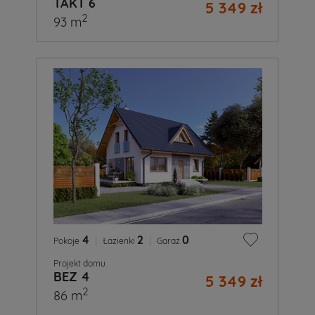
TAKT 6
5 349 zł
2
93 m
4
|
2
|
0
Pokoje
Łazienki
Garaż
Projekt domu
BEZ 4
5 349 zł
2
86 m