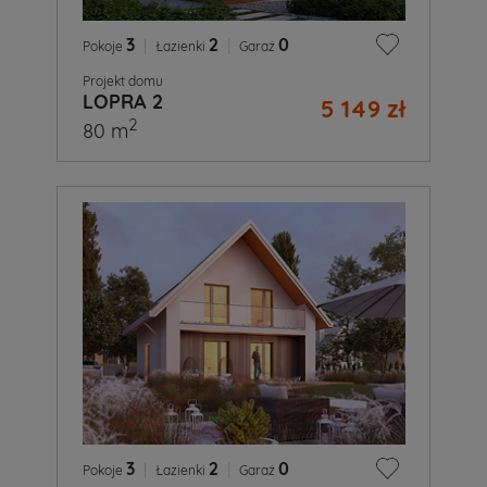
3
|
2
|
0
Pokoje
Łazienki
Garaż
Projekt domu
LOPRA 2
5 149 zł
2
80 m
3
|
2
|
0
Pokoje
Łazienki
Garaż