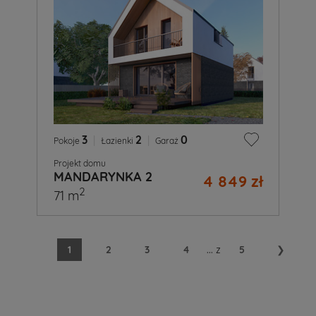
3
|
2
|
0
Pokoje
Łazienki
Garaż
Projekt domu
MANDARYNKA 2
4 849 zł
2
71 m
1
2
3
4
...
z
5
❯
A
Ty