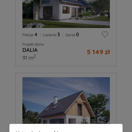
4
|
3
|
0
Pokoje
Łazienki
Garaż
Projekt domu
DALIA
5 149 zł
2
91 m