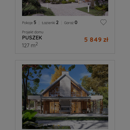
5
|
2
|
0
Pokoje
Łazienki
Garaż
Projekt domu
PUSZEK
5 849 zł
2
127 m