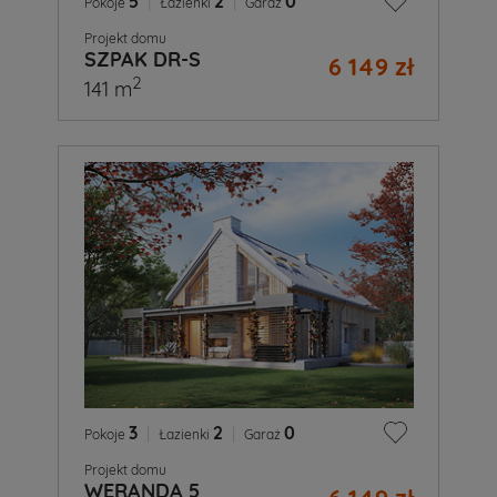
5
|
2
|
0
Pokoje
Łazienki
Garaż
Projekt domu
SZPAK DR-S
6 149 zł
2
141 m
3
|
2
|
0
Pokoje
Łazienki
Garaż
Projekt domu
WERANDA 5