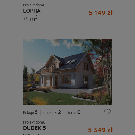
Projekt domu
LOPRA
5 149 zł
2
79 m
5
|
2
|
0
Pokoje
Łazienki
Garaż
Projekt domu
DUDEK 5
5 349 zł
2