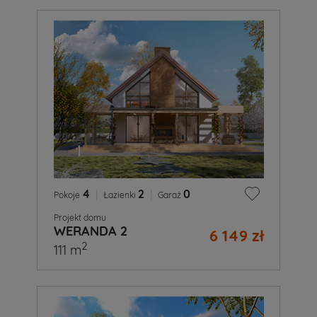
4
|
2
|
0
Pokoje
Łazienki
Garaż
Projekt domu
WERANDA 2
6 149 zł
2
111 m