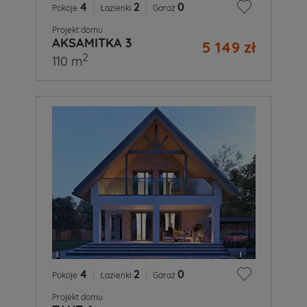
4
|
2
|
0
Pokoje
Łazienki
Garaż
Projekt domu
AKSAMITKA 3
5 149 zł
2
110 m
4
|
2
|
0
Pokoje
Łazienki
Garaż
Projekt domu