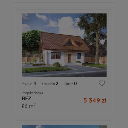
4
|
2
|
0
Pokoje
Łazienki
Garaż
Projekt domu
BEZ
5 349 zł
2
86 m