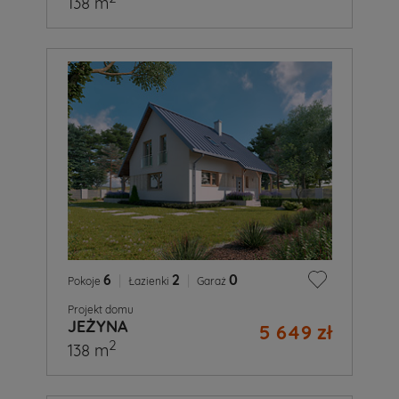
138 m
6
|
2
|
0
Pokoje
Łazienki
Garaż
Projekt domu
JEŻYNA
5 649 zł
2
138 m