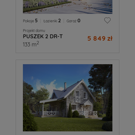
5
|
2
|
0
Pokoje
Łazienki
Garaż
Projekt domu
PUSZEK 2 DR-T
5 849 zł
2
133 m