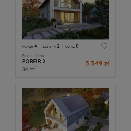
4
|
2
|
0
Pokoje
Łazienki
Garaż
Projekt domu
PORFIR 2
5 349 zł
2
84 m