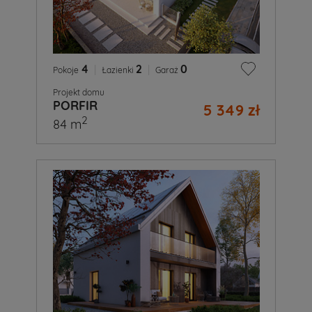
4
|
2
|
0
Pokoje
Łazienki
Garaż
Projekt domu
PORFIR
5 349 zł
2
84 m