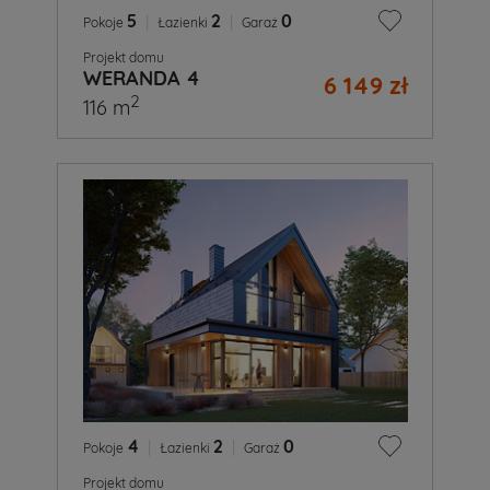
5
|
2
|
0
Pokoje
Łazienki
Garaż
Projekt domu
WERANDA 4
6 149 zł
2
116 m
4
|
2
|
0
Pokoje
Łazienki
Garaż
Projekt domu