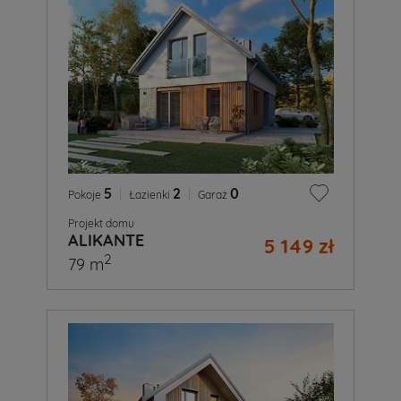
5
|
2
|
0
Pokoje
Łazienki
Garaż
Projekt domu
ALIKANTE
5 149 zł
2
79 m