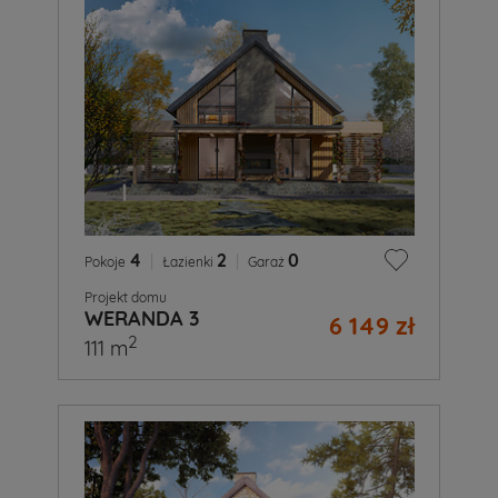
4
|
2
|
0
Pokoje
Łazienki
Garaż
Projekt domu
WERANDA 3
6 149 zł
2
111 m