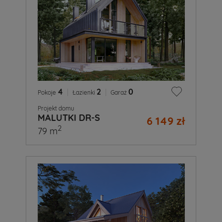
4
|
2
|
0
Pokoje
Łazienki
Garaż
Projekt domu
MALUTKI DR-S
6 149 zł
2
79 m