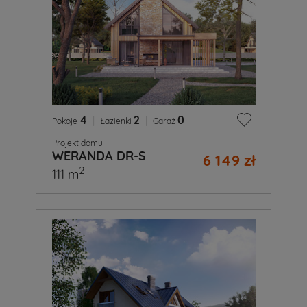
4
|
2
|
0
Pokoje
Łazienki
Garaż
Projekt domu
WERANDA DR-S
6 149 zł
2
111 m