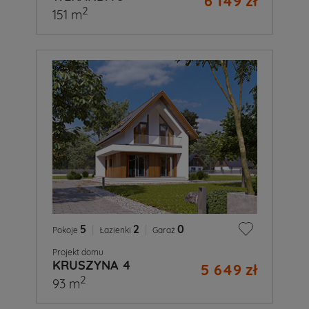
6 149 zł
2
151 m
5
|
2
|
0
Pokoje
Łazienki
Garaż
Projekt domu
KRUSZYNA 4
5 649 zł
2
93 m