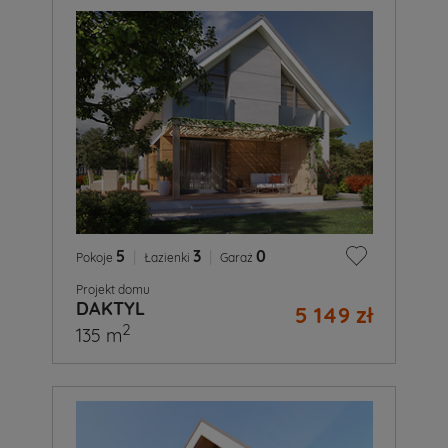
5
|
3
|
0
Pokoje
Łazienki
Garaż
Projekt domu
DAKTYL
5 149 zł
2
135 m