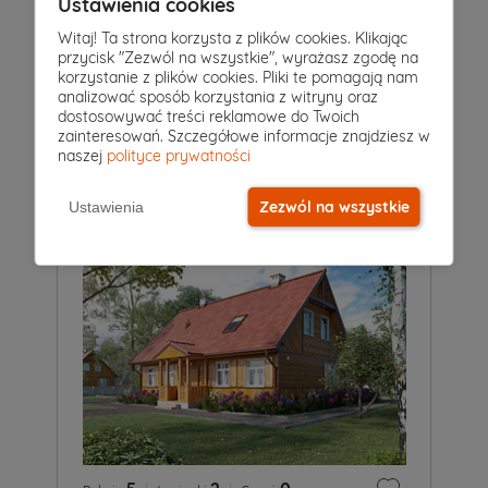
Ustawienia cookies
Witaj! Ta strona korzysta z plików cookies. Klikając
przycisk "Zezwól na wszystkie", wyrażasz zgodę na
4
|
2
|
0
Pokoje
Łazienki
Garaż
korzystanie z plików cookies. Pliki te pomagają nam
analizować sposób korzystania z witryny oraz
Projekt domu
dostosowywać treści reklamowe do Twoich
GROSZEK 2
5 149 zł
zainteresowań. Szczegółowe informacje znajdziesz w
2
81 m
naszej
polityce prywatności
Zezwól na wszystkie
Ustawienia