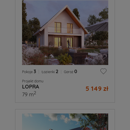
3
|
2
|
0
Pokoje
Łazienki
Garaż
Projekt domu
LOPRA
5 149 zł
2
79 m