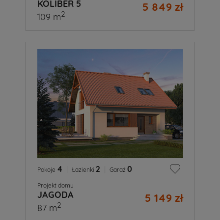
KOLIBER 5
5 849 zł
2
109 m
4
|
2
|
0
Pokoje
Łazienki
Garaż
Projekt domu
JAGODA
5 149 zł
2
87 m