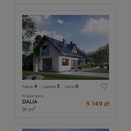
4
|
3
|
0
Pokoje
Łazienki
Garaż
Projekt domu
DALIA
5 149 zł
2
91 m