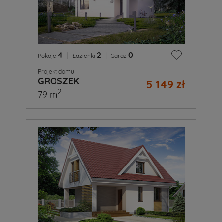
4
|
2
|
0
Pokoje
Łazienki
Garaż
Projekt domu
GROSZEK
5 149 zł
2
79 m