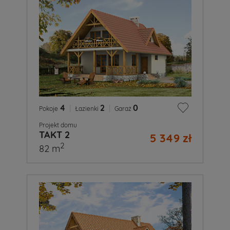
4
|
2
|
0
Pokoje
Łazienki
Garaż
Projekt domu
TAKT 2
5 349 zł
2
82 m