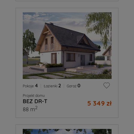
4
|
2
|
0
Pokoje
Łazienki
Garaż
Projekt domu
BEZ DR-T
5 349 zł
2
88 m