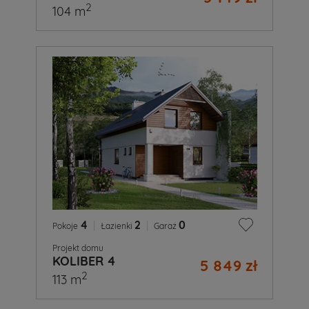
2
104 m
4
|
2
|
0
Pokoje
Łazienki
Garaż
Projekt domu
KOLIBER 4
5 849 zł
2
113 m