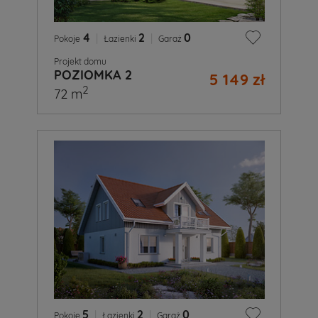
4
|
2
|
0
Pokoje
Łazienki
Garaż
Projekt domu
POZIOMKA 2
5 149 zł
2
72 m
5
|
2
|
0
Pokoje
Łazienki
Garaż