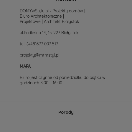
prostu
skontaktuj
DOMYwStylu.pl - Projekty domów |
się
Biuro Architektoniczne |
z
Projektowe | Architekt Białystok
nami.
Mailowo
ul.Podleśna 14, 15-227 Białystok
projekty@mtmstyl.pl
lub
tel:
(+48)577 007 517
telefonicznie
577-
projekty@mtmstyl.pl
007-
517.
MAPA
Chętnie
wesprzemy
Cię
Biuro jest czynne od poniedziałku do piątku w
w
godzinach 8:00 – 16:00
wyborze
projektu
domu.
Porady