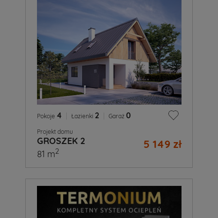
4
|
2
|
0
Pokoje
Łazienki
Garaż
Projekt domu
GROSZEK 2
5 149 zł
2
81 m