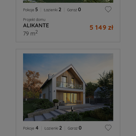
5
|
2
|
0
Pokoje
Łazienki
Garaż
Projekt domu
ALIKANTE
5 149 zł
2
79 m
4
|
2
|
0
Pokoje
Łazienki
Garaż