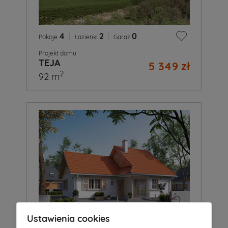
4
|
2
|
0
Pokoje
Łazienki
Garaż
Projekt domu
TEJA
5 349 zł
2
92 m
Ustawienia cookies