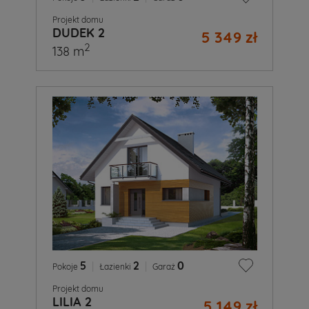
Projekt domu
DUDEK 2
5 349 zł
2
138 m
5
|
2
|
0
Pokoje
Łazienki
Garaż
Projekt domu
LILIA 2
5 149 zł