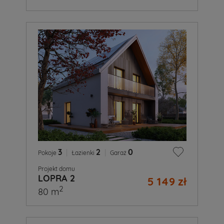
3
|
2
|
0
Pokoje
Łazienki
Garaż
Projekt domu
LOPRA 2
5 149 zł
2
80 m