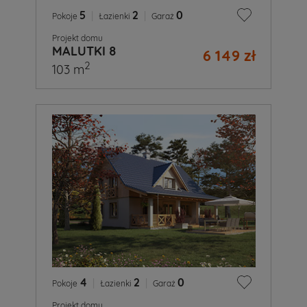
5
|
2
|
0
Pokoje
Łazienki
Garaż
Projekt domu
MALUTKI 8
6 149 zł
2
103 m
4
|
2
|
0
Pokoje
Łazienki
Garaż
Projekt domu