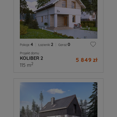
4
|
2
|
0
Pokoje
Łazienki
Garaż
Projekt domu
KOLIBER 2
5 849 zł
2
115 m