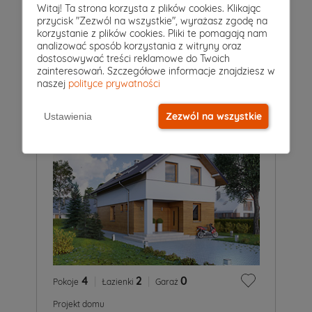
4
|
2
|
0
Witaj! Ta strona korzysta z plików cookies. Klikając
Pokoje
Łazienki
Garaż
przycisk "Zezwól na wszystkie", wyrażasz zgodę na
Projekt domu
korzystanie z plików cookies. Pliki te pomagają nam
SZYPER 11
analizować sposób korzystania z witryny oraz
5 149 zł
dostosowywać treści reklamowe do Twoich
2
103 m
zainteresowań. Szczegółowe informacje znajdziesz w
naszej
polityce prywatności
Zezwól na wszystkie
Ustawienia
4
|
2
|
0
Pokoje
Łazienki
Garaż
Projekt domu