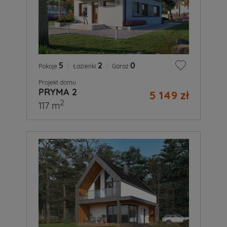
5
|
2
|
0
Pokoje
Łazienki
Garaż
Projekt domu
PRYMA 2
5 149 zł
2
117 m