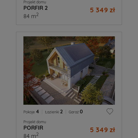
Projekt domu
PORFIR 2
5 349 zł
2
84 m
4
|
2
|
0
Pokoje
Łazienki
Garaż
Projekt domu
PORFIR
5 349 zł
2
84 m