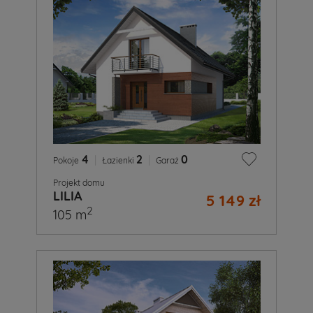
4
|
2
|
0
Pokoje
Łazienki
Garaż
Projekt domu
LILIA
5 149 zł
2
105 m