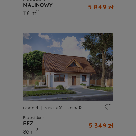
MALINOWY
5 849 zł
2
118 m
4
|
2
|
0
Pokoje
Łazienki
Garaż
Projekt domu
BEZ
5 349 zł
2
86 m