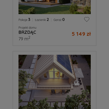
3
|
2
|
0
Pokoje
Łazienki
Garaż
Projekt domu
BRZDĄC
5 149 zł
2
79 m