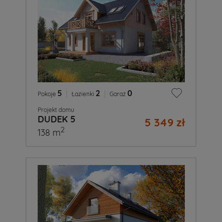
5
|
2
|
0
Pokoje
Łazienki
Garaż
Projekt domu
DUDEK 5
5 349 zł
2
138 m