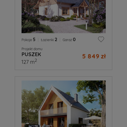
5
|
2
|
0
Pokoje
Łazienki
Garaż
Projekt domu
PUSZEK
5 849 zł
2
127 m