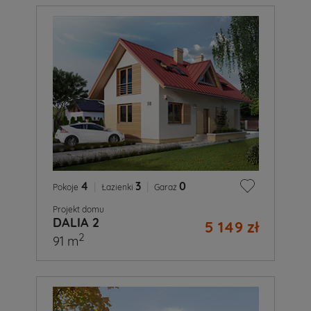
4
|
3
|
0
Pokoje
Łazienki
Garaż
Projekt domu
DALIA 2
5 149 zł
2
91 m