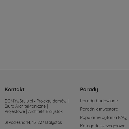
Jeżeli
jeszcze
nie
masz
sprecyzowanyc
potrzeb
i
wymagań.
Zastanawiasz
się
od
czego
zacząć
poszukiwania
projektu,
po
prostu
Kontakt
Porady
skontaktuj
się
Porady budowlane
DOMYwStylu.pl - Projekty domów |
z
Biuro Architektoniczne |
nami.
Poradnik inwestora
Projektowe | Architekt Białystok
Mailowo
Popularne pytania FAQ
projekty@mtmst
ul.Podleśna 14, 15-227 Białystok
lub
Kategorie szczegołowe
telefonicznie