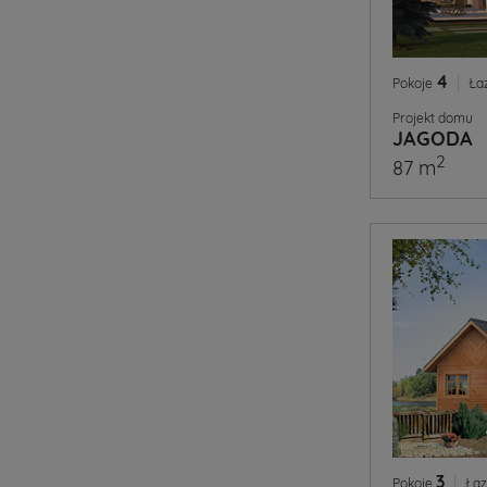
4
|
Pokoje
Ła
Projekt domu
JAGODA
2
87 m
3
|
Pokoje
Łaz