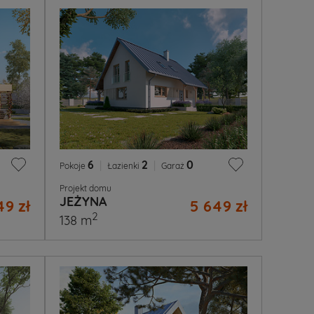
6
|
2
|
0
Pokoje
Łazienki
Garaż
Projekt domu
JEŻYNA
49 zł
5 649 zł
2
138 m