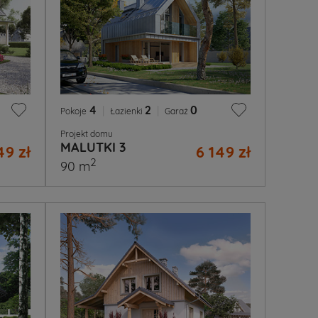
4
|
2
|
0
Pokoje
Łazienki
Garaż
Projekt domu
MALUTKI 3
49 zł
6 149 zł
2
90 m