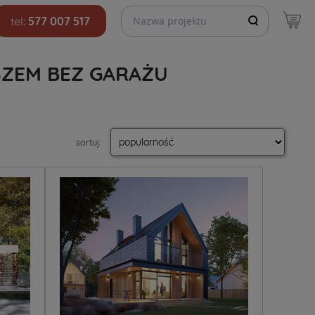
Szukaj projektów
tel:
577 007 517
ZEM BEZ GARAŻU
sortuj
: