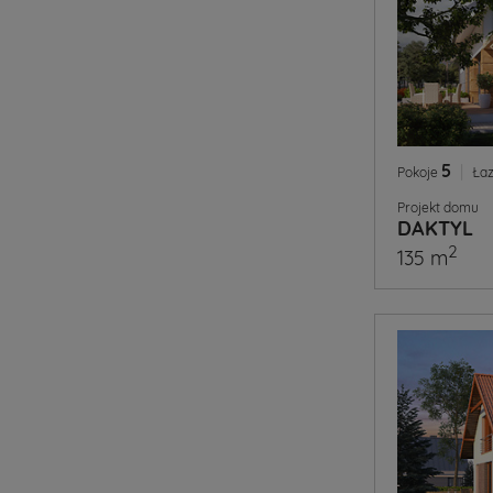
5
|
Pokoje
Łaz
Projekt domu
DAKTYL
2
135 m