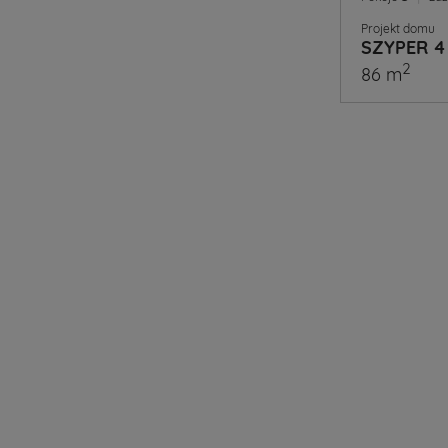
Projekt domu
SZYPER 4
2
86 m
A
Ty
już
wiesz
jaki
projekt
domu
wybierze