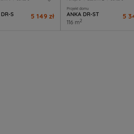
Projekt domu
 DR-S
ANKA DR-ST
5 149 zł
5 3
2
116 m
sz?