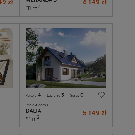
49 zł
6 149 zł
2
111 m
4
|
3
|
0
Pokoje
Łazienki
Garaż
Projekt domu
DALIA
5 149 zł
2
91 m