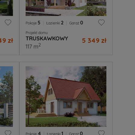
5
|
2
|
0
Pokoje
Łazienki
Garaż
Projekt domu
TRUSKAWKOWY
49 zł
5 349 zł
2
117 m
4
|
1
|
0
Pokoje
Łazienki
Garaż