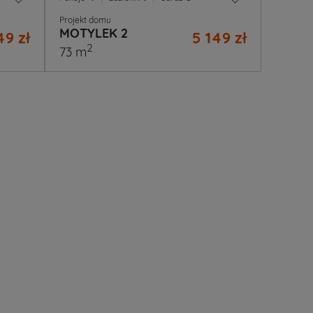
Projekt domu
MOTYLEK 2
49 zł
5 149 zł
2
73 m