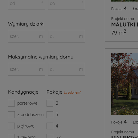
od
°
do
°
4
|
Pokoje
Ła
Projekt domu
Wymiary działki
MALUTKI 
2
79 m
szer.
m
dł.
m
Maksymalne wymiary domu
szer.
m
dł.
m
Kondygnacje
Pokoje
(z salonem)
parterowe
2
z poddaszem
3
4
|
Pokoje
Ła
piętrowe
4
Projekt domu
MALINOW
z piwnicą
> 4