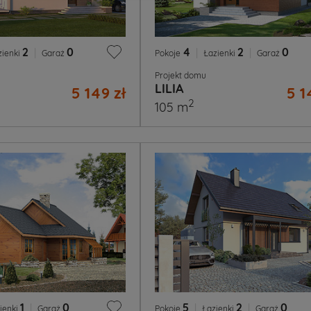
2
|
0
4
|
2
|
0
zienki
Garaż
Pokoje
Łazienki
Garaż
Projekt domu
LILIA
5 149 zł
5 1
2
105 m
1
|
0
5
|
2
|
0
ienki
Garaż
Pokoje
Łazienki
Garaż