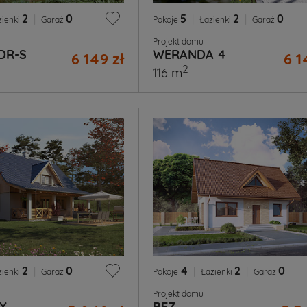
2
|
0
5
|
2
|
0
zienki
Garaż
Pokoje
Łazienki
Garaż
Projekt domu
DR-S
WERANDA 4
6 149 zł
6 1
2
116 m
2
|
0
4
|
2
|
0
zienki
Garaż
Pokoje
Łazienki
Garaż
Projekt domu
Y
BEZ