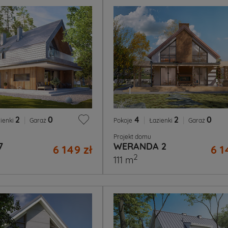
2
|
0
4
|
2
|
0
ienki
Garaż
Pokoje
Łazienki
Garaż
Projekt domu
7
WERANDA 2
6 149 zł
6 1
2
111 m