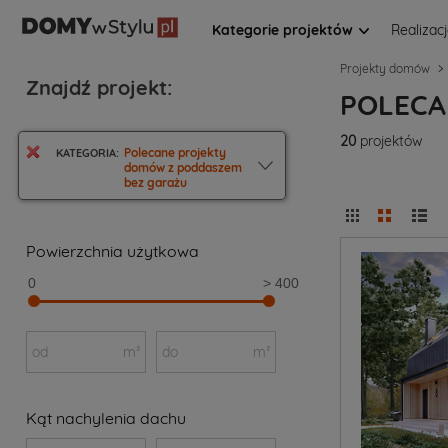
Kategorie projektów
Realizac
Projekty domów
Znajdź projekt:
POLECA
20
projektów
Polecane projekty
KATEGORIA:
domów z poddaszem
bez garażu
Powierzchnia użytkowa
0
> 400
od
m²
do
m²
Kąt nachylenia dachu