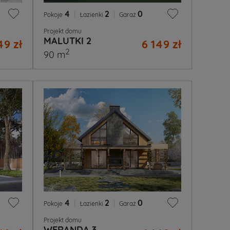
4
|
2
|
0
Pokoje
Łazienki
Garaż
Projekt domu
MALUTKI 2
49 zł
6 149 zł
2
90 m
4
|
2
|
0
Pokoje
Łazienki
Garaż
Projekt domu
WERANDA 3