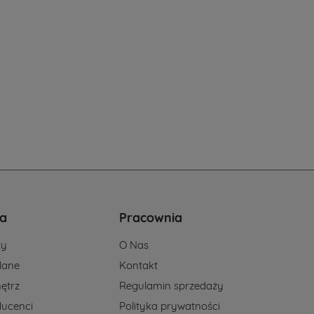
a
Pracownia
ży
O Nas
lane
Kontakt
ętrz
Regulamin sprzedaży
ducenci
Polityka prywatności