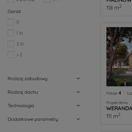
2
118 m
Garaż
0
1 st.
2 st.
> 2
Rodzaj zabudowy
Rodzaj dachu
4
|
Pokoje
Ła
Projekt domu
Technologia
WERANDA
2
111 m
Dodatkowe parametry