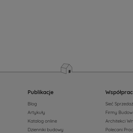
h
Publikacje
Współprac
Blog
Sieć Sprzeda
Artykuły
Firmy Budow
Katalog online
Architekci Wn
yl.pl
Dzienniki budowy
Polecani Pro