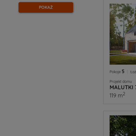
POKAŻ
5
|
Pokoje
Łaz
Projekt domu
MALUTKI 
2
119 m