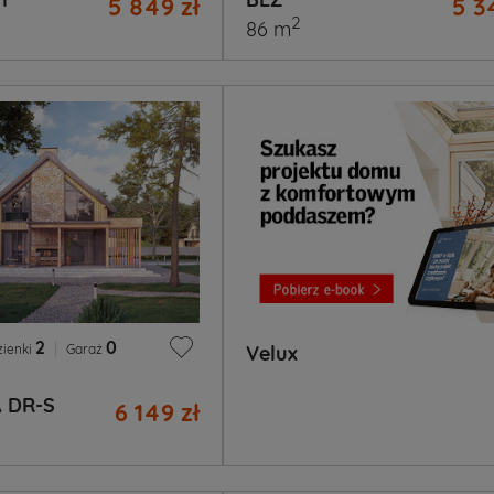
5 849 zł
5 3
2
86 m
2
|
0
zienki
Garaż
Velux
 DR-S
6 149 zł