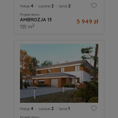
4
|
2
|
2
Pokoje
Łazienki
Garaż
Projekt domu
AMBROZJA 13
5 949 zł
2
135 m
4
|
2
|
1
Pokoje
Łazienki
Garaż
Projekt domu