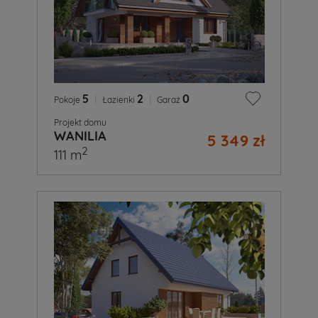
5
|
2
|
0
Pokoje
Łazienki
Garaż
Projekt domu
WANILIA
5 349 zł
2
111 m