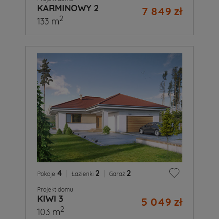
KARMINOWY 2
7 849 zł
2
133 m
4
|
2
|
2
Pokoje
Łazienki
Garaż
Projekt domu
KIWI 3
5 049 zł
2
103 m