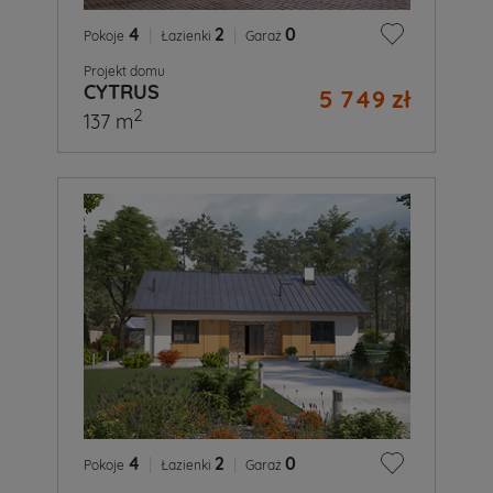
4
|
2
|
0
Pokoje
Łazienki
Garaż
Projekt domu
CYTRUS
5 749 zł
2
137 m
4
|
2
|
0
Pokoje
Łazienki
Garaż