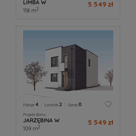
LIMBA W
5 549 zł
2
118 m
4
|
2
|
0
Pokoje
Łazienki
Garaż
Projekt domu
JARZĘBINA W
5 549 zł
2
109 m