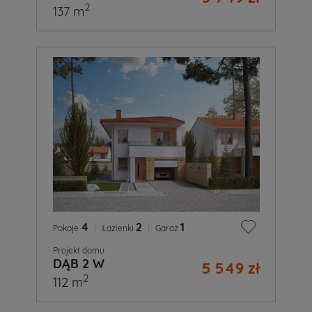
2
137 m
4
|
2
|
1
Pokoje
Łazienki
Garaż
Projekt domu
DĄB 2 W
5 549 zł
2
112 m