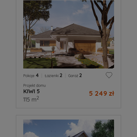
4
|
2
|
2
Pokoje
Łazienki
Garaż
Projekt domu
KIWI 5
5 249 zł
2
115 m