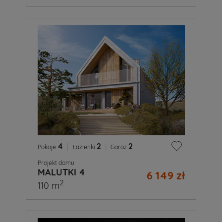
4
|
2
|
2
Pokoje
Łazienki
Garaż
Projekt domu
MALUTKI 4
6 149 zł
2
110 m