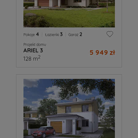
4
|
3
|
2
Pokoje
Łazienki
Garaż
Projekt domu
ARIEL 3
5 949 zł
2
128 m