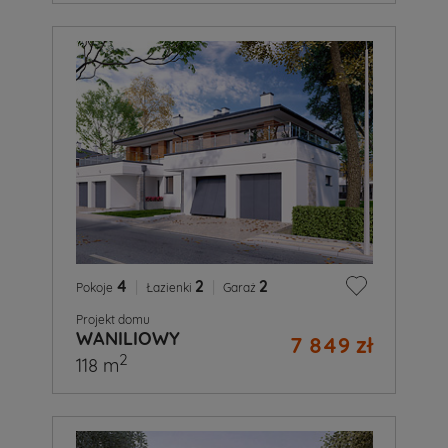
4
|
2
|
2
Pokoje
Łazienki
Garaż
Projekt domu
WANILIOWY
7 849 zł
2
118 m