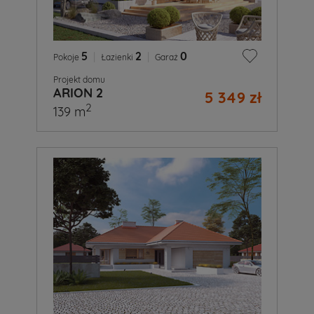
5
|
2
|
0
Pokoje
Łazienki
Garaż
Projekt domu
ARION 2
5 349 zł
2
139 m