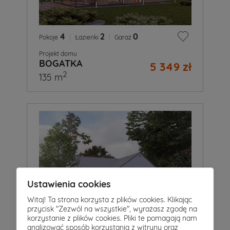
4
|
2
|
0
Pokoje
Łazienki
Garaż
Projekt domu
BOGATKA
5 349 zł
2
135 m
Ustawienia cookies
Witaj! Ta strona korzysta z plików cookies. Klikając
przycisk "Zezwól na wszystkie", wyrażasz zgodę na
korzystanie z plików cookies. Pliki te pomagają nam
analizować sposób korzystania z witryny oraz