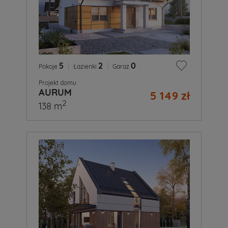
5
|
2
|
0
Pokoje
Łazienki
Garaż
Projekt domu
AURUM
5 149 zł
2
138 m