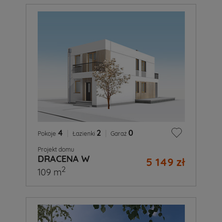
4
|
2
|
0
Pokoje
Łazienki
Garaż
Projekt domu
DRACENA W
5 149 zł
2
109 m