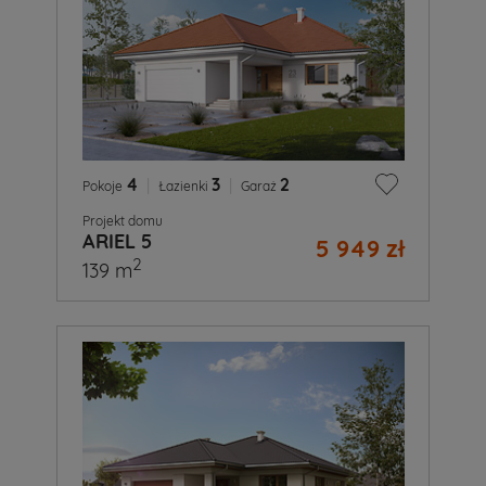
4
|
3
|
2
Pokoje
Łazienki
Garaż
Projekt domu
ARIEL 5
5 949 zł
2
139 m