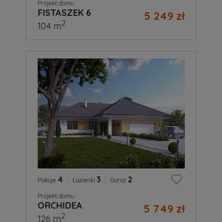
Projekt domu
FISTASZEK 6
5 249 zł
2
104 m
4
|
3
|
2
Pokoje
Łazienki
Garaż
Projekt domu
ORCHIDEA
5 749 zł
2
126 m