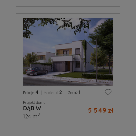
4
|
2
|
1
Pokoje
Łazienki
Garaż
Projekt domu
DĄB W
5 549 zł
2
124 m