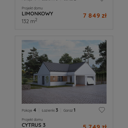
Projekt domu
LIMONKOWY
7 849 zł
2
132 m
4
|
3
|
1
Pokoje
Łazienki
Garaż
Projekt domu
CYTRUS 3
5 749 zł