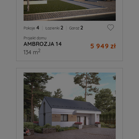
4
|
2
|
2
Pokoje
Łazienki
Garaż
Projekt domu
AMBROZJA 14
5 949 zł
2
134 m