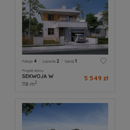
4
|
2
|
1
Pokoje
Łazienki
Garaż
Projekt domu
SEKWOJA W
5 549 zł
2
118 m