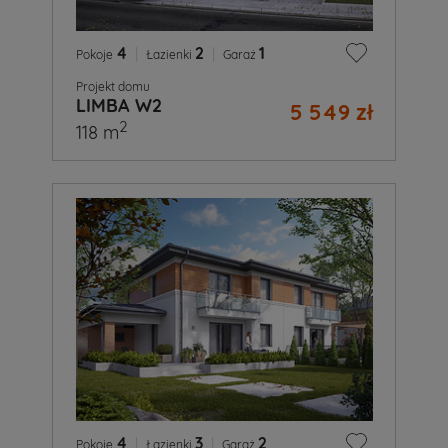
4
|
2
|
1
Pokoje
Łazienki
Garaż
Projekt domu
LIMBA W2
5 549 zł
2
118 m
4
|
3
|
2
Pokoje
Łazienki
Garaż