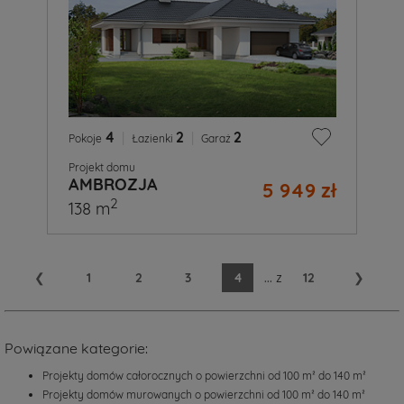
4
|
2
|
2
Pokoje
Łazienki
Garaż
Projekt domu
AMBROZJA
5 949 zł
2
138 m
❮
1
2
3
4
...
z
12
❯
Powiązane kategorie:
Projekty domów całorocznych o powierzchni od 100 m² do 140 m²
Projekty domów murowanych o powierzchni od 100 m² do 140 m²