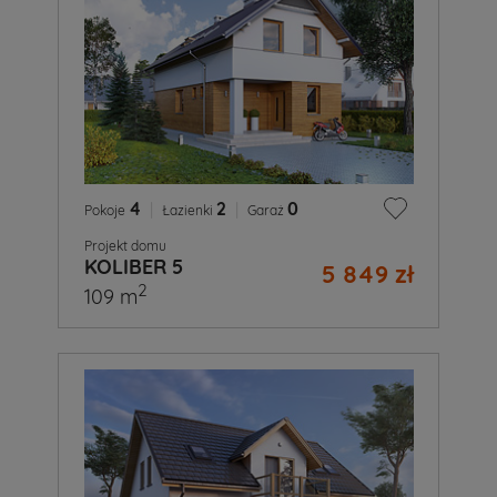
4
|
2
|
0
Pokoje
Łazienki
Garaż
Projekt domu
KOLIBER 5
5 849 zł
2
109 m