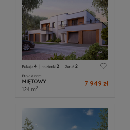
4
|
2
|
2
Pokoje
Łazienki
Garaż
Projekt domu
MIĘTOWY
7 949 zł
2
124 m