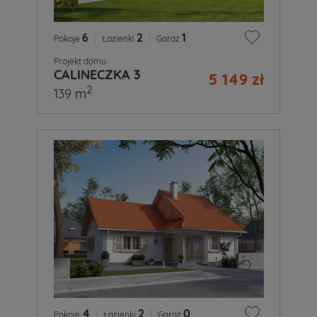
6
|
2
|
1
Pokoje
Łazienki
Garaż
Projekt domu
CALINECZKA 3
5 149 zł
2
139 m
4
|
2
|
0
Pokoje
Łazienki
Garaż