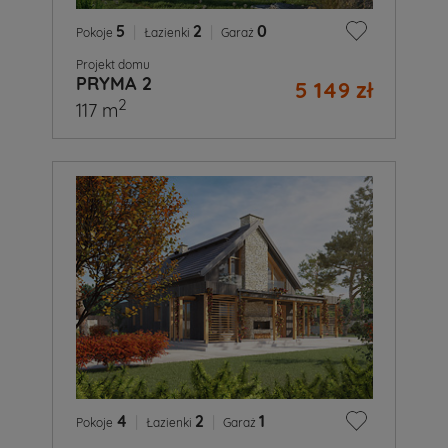
5
|
2
|
0
Pokoje
Łazienki
Garaż
Projekt domu
PRYMA 2
5 149 zł
2
117 m
4
|
2
|
1
Pokoje
Łazienki
Garaż