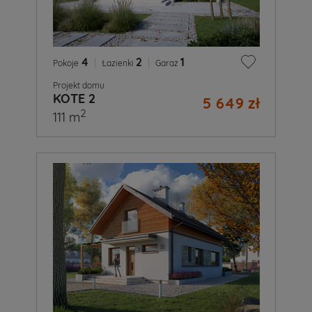
4
|
2
|
1
Pokoje
Łazienki
Garaż
Projekt domu
KOTE 2
5 649 zł
2
111 m