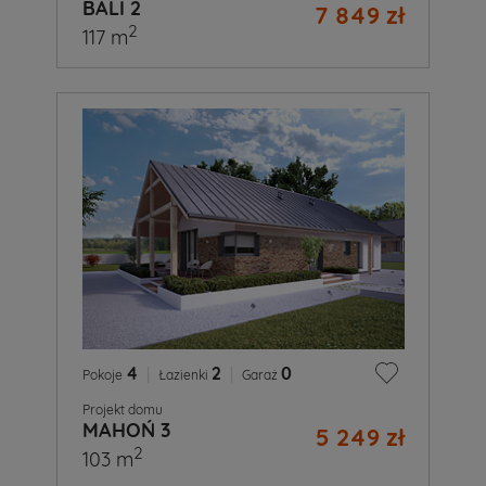
BALI 2
7 849 zł
2
117 m
4
|
2
|
0
Pokoje
Łazienki
Garaż
Projekt domu
MAHOŃ 3
5 249 zł
2
103 m