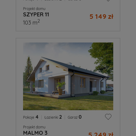
Projekt domu
SZYPER 11
5 149 zł
2
103 m
4
|
2
|
0
Pokoje
Łazienki
Garaż
Projekt domu
MALMO 3
5 249 zł