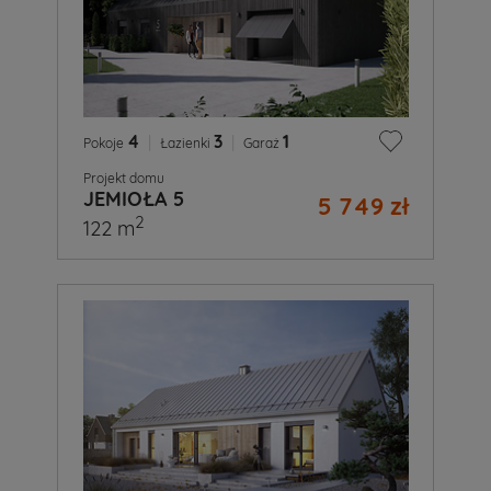
4
|
3
|
1
Pokoje
Łazienki
Garaż
Projekt domu
JEMIOŁA 5
5 749 zł
2
122 m