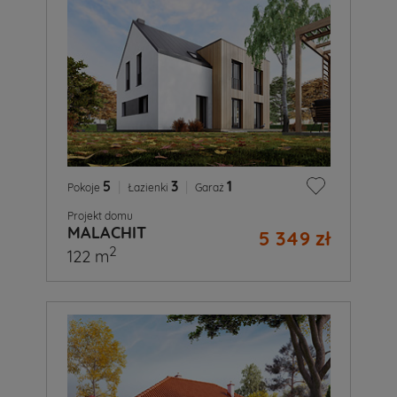
5
|
3
|
1
Pokoje
Łazienki
Garaż
Projekt domu
MALACHIT
5 349 zł
2
122 m