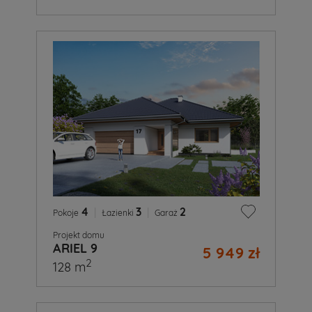
4
|
3
|
2
Pokoje
Łazienki
Garaż
Projekt domu
ARIEL 9
5 949 zł
2
128 m