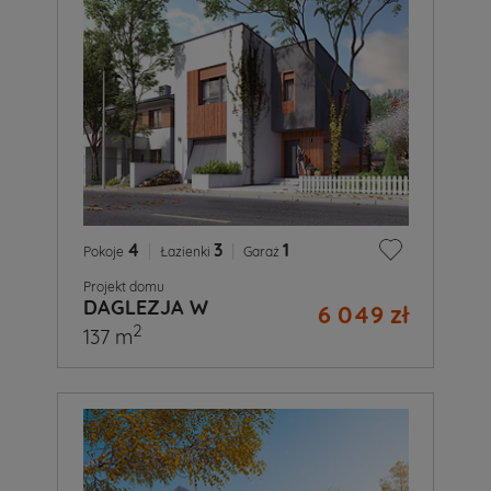
4
|
3
|
1
Pokoje
Łazienki
Garaż
Projekt domu
DAGLEZJA W
6 049 zł
2
137 m