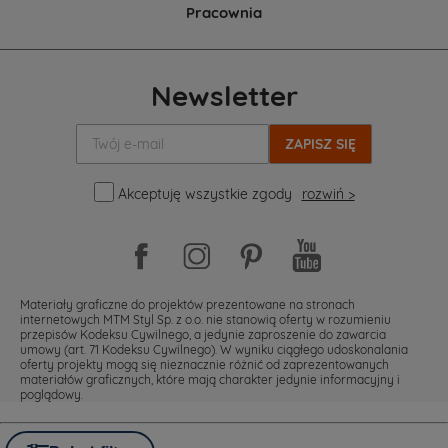
Pracownia
Newsletter
Twój
e-
mail:
Akceptuję wszystkie zgody
rozwiń >
Materiały graficzne do projektów prezentowane na stronach
internetowych MTM Styl Sp. z o.o. nie stanowią oferty w rozumieniu
przepisów Kodeksu Cywilnego, a jedynie zaproszenie do zawarcia
umowy (art. 71 Kodeksu Cywilnego). W wyniku ciągłego udoskonalania
oferty projekty mogą się nieznacznie różnić od zaprezentowanych
materiałów graficznych, które mają charakter jedynie informacyjny i
poglądowy.