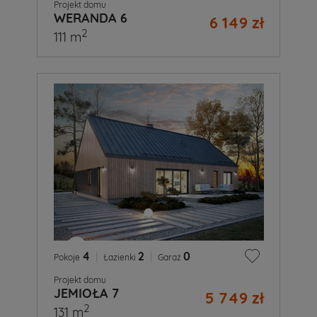
Projekt domu
WERANDA 6
6 149 zł
2
111 m
4
|
2
|
0
Pokoje
Łazienki
Garaż
Projekt domu
JEMIOŁA 7
5 749 zł
2
131 m