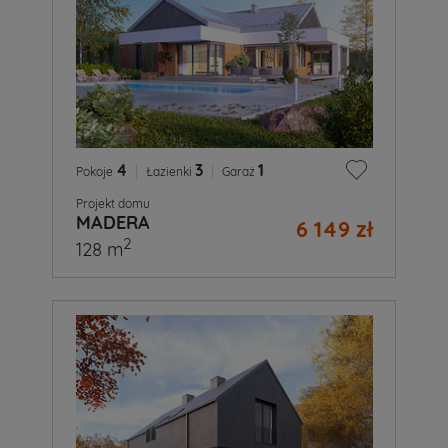
4
|
3
|
1
Pokoje
Łazienki
Garaż
Projekt domu
MADERA
6 149 zł
2
128 m