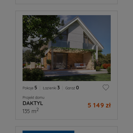
5
|
3
|
0
Pokoje
Łazienki
Garaż
Projekt domu
DAKTYL
5 149 zł
2
135 m