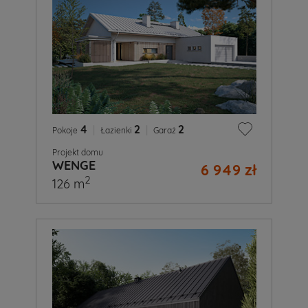
4
|
2
|
2
Pokoje
Łazienki
Garaż
Projekt domu
WENGE
6 949 zł
2
126 m