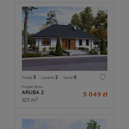
3
|
2
|
0
Pokoje
Łazienki
Garaż
Projekt domu
ARUBA 2
5 049 zł
2
103 m