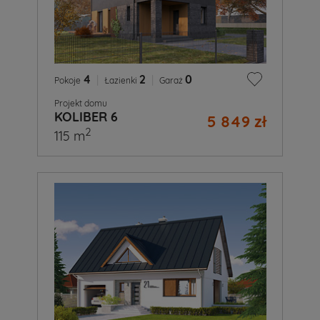
4
|
2
|
0
Pokoje
Łazienki
Garaż
Projekt domu
KOLIBER 6
5 849 zł
2
115 m