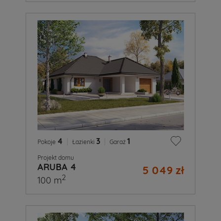
4
|
3
|
1
Pokoje
Łazienki
Garaż
Projekt domu
ARUBA 4
5 049 zł
2
100 m