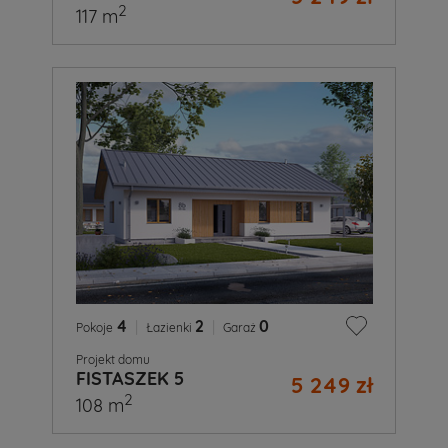
2
117 m
4
|
2
|
0
Pokoje
Łazienki
Garaż
Projekt domu
FISTASZEK 5
5 249 zł
2
108 m