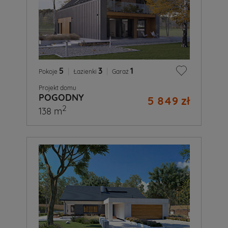
5
|
3
|
1
Pokoje
Łazienki
Garaż
Projekt domu
POGODNY
5 849 zł
2
138 m