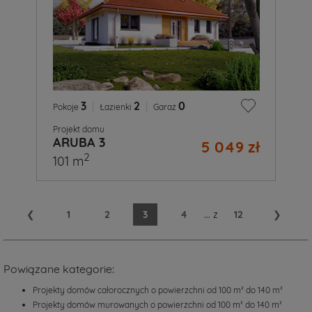
3
|
2
|
0
Pokoje
Łazienki
Garaż
Projekt domu
ARUBA 3
5 049 zł
2
101 m
❮
1
2
3
4
...
z
12
❯
Powiązane kategorie:
Projekty domów całorocznych o powierzchni od 100 m² do 140 m²
Projekty domów murowanych o powierzchni od 100 m² do 140 m²