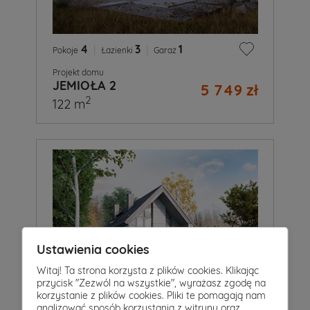
4
|
3
|
1
Pokoje
Łazienki
Garaż
Projekt domu
JEMIOŁA 2
5 749 zł
2
122 m
Ustawienia cookies
Witaj! Ta strona korzysta z plików cookies. Klikając
przycisk "Zezwól na wszystkie", wyrażasz zgodę na
korzystanie z plików cookies. Pliki te pomagają nam
analizować sposób korzystania z witryny oraz