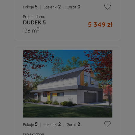
5
|
2
|
0
Pokoje
Łazienki
Garaż
Projekt domu
DUDEK 5
5 349 zł
2
138 m
5
|
2
|
2
Pokoje
Łazienki
Garaż
Projekt domu