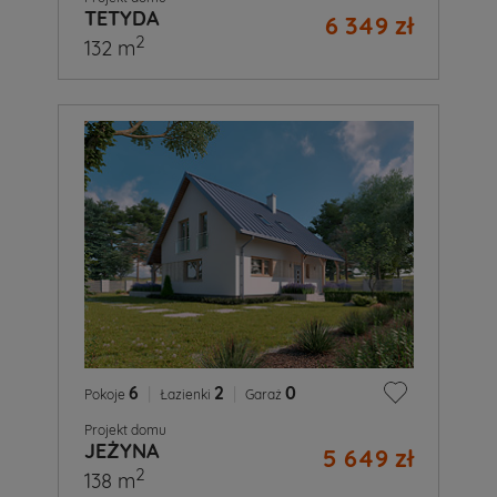
TETYDA
6 349 zł
2
132 m
6
|
2
|
0
Pokoje
Łazienki
Garaż
Projekt domu
JEŻYNA
5 649 zł
2
138 m